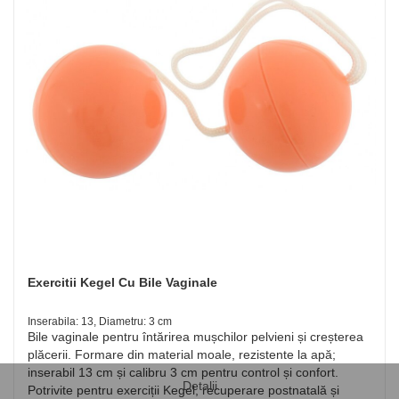
Exercitii Kegel Cu Bile Vaginale
Inserabila: 13, Diametru: 3 cm
Bile vaginale pentru întărirea mușchilor pelvieni și creșterea
plăcerii. Formare din material moale, rezistente la apă;
inserabil 13 cm și calibru 3 cm pentru control și confort.
Detalii
Potrivite pentru exerciții Kegel, recuperare postnatală și