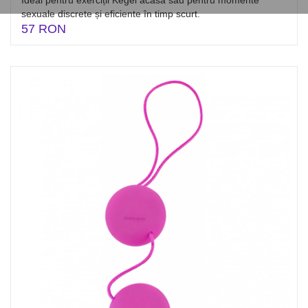
Ideal pentru exerciții Kegel acasă sau pentru momente
sexuale discrete și eficiente în timp scurt.
57 RON