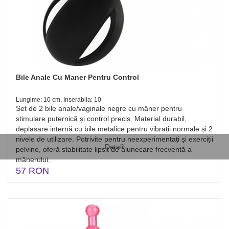
Bile Anale Cu Maner Pentru Control
Lungime: 10 cm, Inserabila: 10
Set de 2 bile anale/vaginale negre cu mâner pentru
stimulare puternică și control precis. Material durabil,
deplasare internă cu bile metalice pentru vibrații normale și 2
nivele de utilizare. Potrivite pentru neexperimentați și exerciții
Detalii
pelvine, oferă stabilitate lipsit de alunecare frecventă a
mânerului.
57 RON