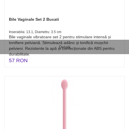
Bile Vaginale Set 2 Bucati
Inserabila: 13.1, Diametru: 3.5 cm
Bile vaginale vibratoare set 2 pentru stimulare intensă și
tonifiere pelviană. Stimulează adânc și tonifică mușchii
Detalii
pelvieni. Rezistente la apă și confecționate din ABS pentru
durabilitate.
57 RON