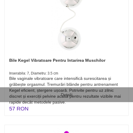
Bile Kegel Vibratoare Pentru Intarirea Muschilor
Inserabila: 7, Diametru: 3.5 cm
Bile vaginale vibratoare care intensifică surescitarea și
grăbește orgasmul. Tremurări blânde pentru antrenament
Kegel eficient, ștergere ușoară. Potrivite pentru uz zilnic
Detalii
discret și exerciții pelvine acasă pentru rezultate vizibile mai
rapide decât metodele pasive.
57 RON