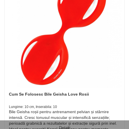
Cum Se Folosesc Bile Geisha Love Rosii
Lungime: 10 cm, Inserabila: 10
Bile Geisha roșii pentru antrenament pelvian și stârnire
intensă. Cresc tonusul muscular și intensifică senzațiile;
perioadă grabnică a rezultatelor și extracție sigură prin inel.
Detalii