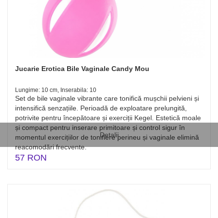
Jucarie Erotica Bile Vaginale Candy Mou
Lungime: 10 cm, Inserabila: 10
Set de bile vaginale vibrante care tonifică mușchii pelvieni și
intensifică senzațiile. Perioadă de exploatare prelungită,
potrivite pentru începătoare și exerciții Kegel. Estetică moale
și compact pentru inserare primitoare și control sigur în
Detalii
momentul exercițiilor de tonifiere perineu și vaginale elimină
reacomodări frecvente.
57 RON