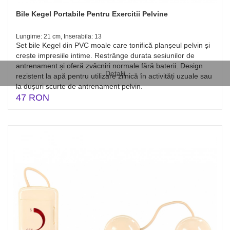
Bile Kegel Portabile Pentru Exercitii Pelvine
Lungime: 21 cm, Inserabila: 13
Set bile Kegel din PVC moale care tonifică planșeul pelvin și
crește impresiile intime. Restrânge durata sesiunilor de
antrenament și oferă zvâcniri normale fără baterii. Design
Detalii
rezistent la apă pentru utilizare zilnică în activități uzuale sau
la dușuri scurte de antrenament pelvin.
47 RON