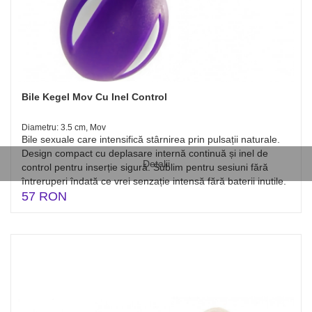
Bile Kegel Mov Cu Inel Control
Diametru: 3.5 cm, Mov
Bile sexuale care intensifică stârnirea prin pulsații naturale.
Design compact cu deplasare internă continuă și inel de
Detalii
control pentru inserție sigură. Sublim pentru sesiuni fără
întreruperi îndată ce vrei senzație intensă fără baterii inutile.
57 RON