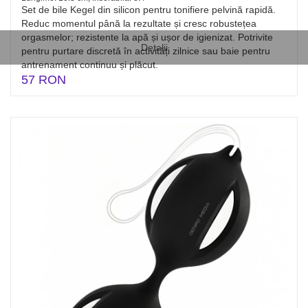
Set de bile Kegel din silicon pentru tonifiere pelvină rapidă.
Reduc momentul până la rezultate și cresc robustețea
orgasmelor; rezistente la apă și ușor de igienizat. Potrivite
Detalii
pentru purtare discretă în activități zilnice sau baie pentru
antrenament continuu și plăcut.
57 RON