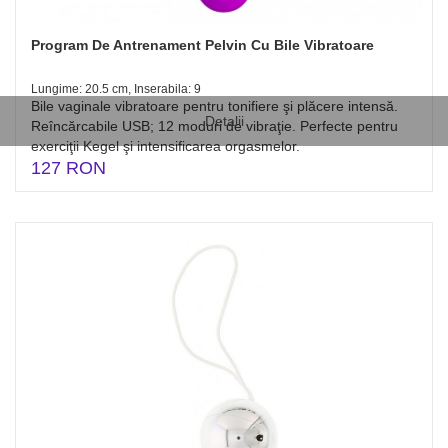
Program De Antrenament Pelvin Cu Bile Vibratoare
Lungime: 20.5 cm, Inserabila: 9
Bile vaginale vibratoare pentru tonifiere şi plăcere intensă.
Detalii
Reîncărcabile USB; 12 moduri de vibraţie. Perfecte pentru
exerciţii Kegel şi intensificarea orgasmelor.
127 RON