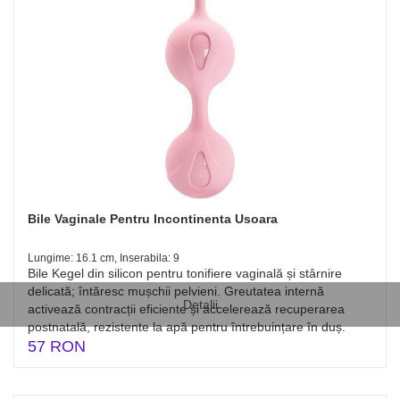
Bile Vaginale Pentru Incontinenta Usoara
Lungime: 16.1 cm, Inserabila: 9
Bile Kegel din silicon pentru tonifiere vaginală și stârnire
delicată; întăresc mușchii pelvieni. Greutatea internă
Detalii
activează contracții eficiente și accelerează recuperarea
postnatală, rezistente la apă pentru întrebuințare în duș.
57 RON