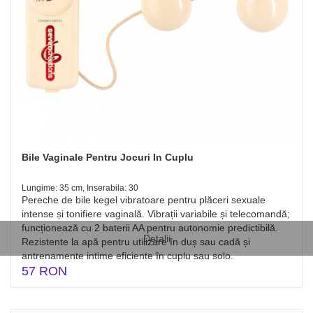
Bile Vaginale Pentru Jocuri In Cuplu
Lungime: 35 cm, Inserabila: 30
Pereche de bile kegel vibratoare pentru plăceri sexuale
intense și tonifiere vaginală. Vibrații variabile și telecomandă;
funcționează cu 2 baterii AA pentru autonomie predictibilă.
Detalii
Rezistente la apă pentru utilizare în duș sau cadă și
antrenamente intime eficiente în cuplu sau solo.
57 RON