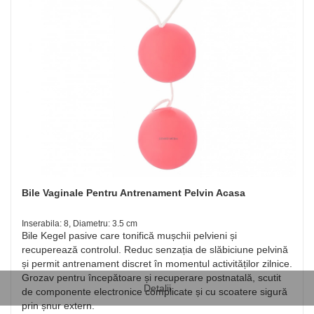
Bile Vaginale Pentru Antrenament Pelvin Acasa
Inserabila: 8, Diametru: 3.5 cm
Bile Kegel pasive care tonifică mușchii pelvieni și
recuperează controlul. Reduc senzația de slăbiciune pelvină
și permit antrenament discret în momentul activităților zilnice.
Grozav pentru începătoare și recuperare postnatală, scutit
Detalii
de componente electronice complicate și cu scoatere sigură
prin șnur extern.