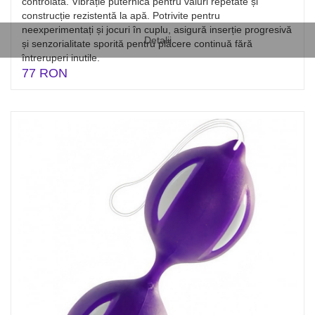
controlată. Vibrație puternică pentru valuri repetate și
construcție rezistentă la apă. Potrivite pentru
neexperimentați și jocuri în cuplu, asigură inserție progresivă
Detalii
și senzorialitate sporită pentru plăcere continuă fără
întreruperi inutile.
77 RON