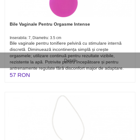
Bile Vaginale Pentru Orgasme Intense
Inserabila: 7, Diametru: 3.5 cm
Bile vaginale pentru tonifiere pelvină cu stimulare internă
discretă. Diminuează incontinența simplă și crește
orgasmele; utilizare continuă pentru rezultate vizibile,
Detalii
rezistente la apă. Potrivite pentru începătoare și pentru
antrenamente regulate fără disconfort major de adaptare.
57 RON