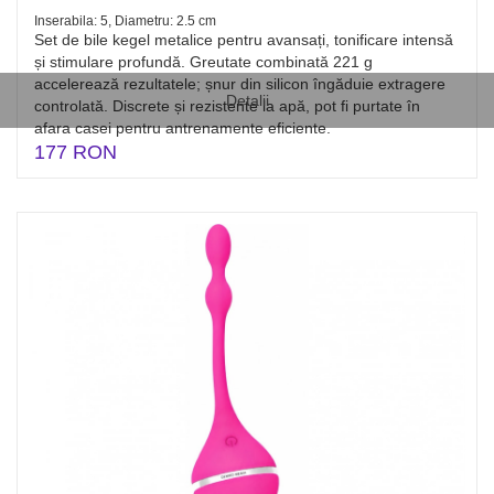
Inserabila: 5, Diametru: 2.5 cm
Set de bile kegel metalice pentru avansați, tonificare intensă
și stimulare profundă. Greutate combinată 221 g
accelerează rezultatele; șnur din silicon îngăduie extragere
Detalii
controlată. Discrete și rezistente la apă, pot fi purtate în
afara casei pentru antrenamente eficiente.
177 RON