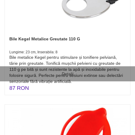
Bile Kegel Metalice Greutate 110 G
Lungime: 23 cm, Inserabila: 8
Bile metalice Kegel pentru stimulare și tonifiere pelviană,
tărie prin greutate. Tonifică mușchii pelvieni cu greutate de
110 g pe bilă și sunt rezistente la apă și inoxidabile pentru
Detalii
folosire sigură. Perfecte pentru sesiuni extinse sau delectări
senzoriale fără vibrație artificială.
87 RON