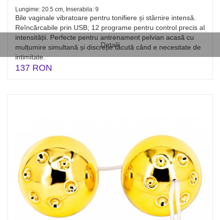
Lungime: 20.5 cm, Inserabila: 9
Bile vaginale vibratoare pentru tonifiere și stârnire intensă.
Reîncărcabile prin USB; 12 programe pentru control precis al
intensității. Perfecte pentru antrenament pelvian acasă cu
Detalii
mulțumire simultană și discreție tăcută când e necesitate de
intimitate.
137 RON