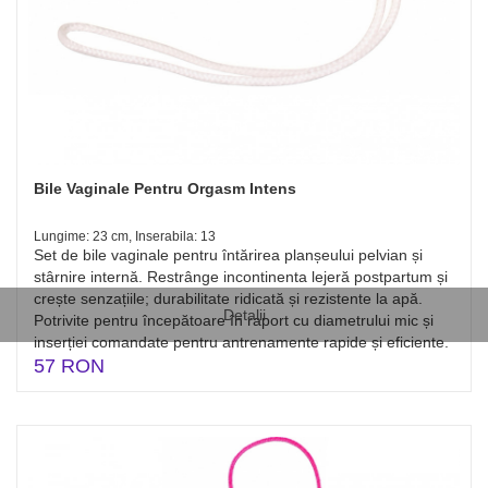
Bile Vaginale Pentru Orgasm Intens
Lungime: 23 cm, Inserabila: 13
Set de bile vaginale pentru întărirea planșeului pelvian și
stârnire internă. Restrânge incontinenta lejeră postpartum și
crește senzațiile; durabilitate ridicată și rezistente la apă.
Detalii
Potrivite pentru începătoare în raport cu diametrului mic și
inserției comandate pentru antrenamente rapide și eficiente.
57 RON