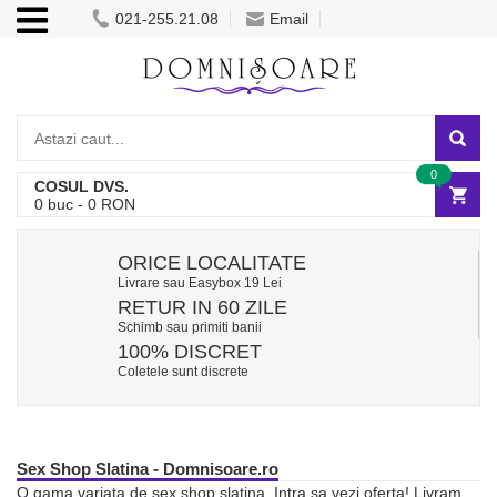
021-255.21.08
Email
0
COSUL DVS.
0
buc -
0
RON
ORICE LOCALITATE
Livrare sau Easybox 19 Lei
RETUR IN 60 ZILE
Schimb sau primiti banii
100% DISCRET
Coletele sunt discrete
Sex Shop Slatina - Domnisoare.ro
O gama variata de sex shop slatina. Intra sa vezi oferta! Livram