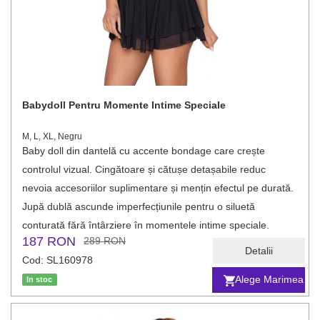
Babydoll Pentru Momente Intime Speciale
M, L, XL, Negru
Baby doll din dantelă cu accente bondage care crește
controlul vizual. Cingătoare și cătușe detașabile reduc
nevoia accesoriilor suplimentare și mențin efectul pe durată.
Jupă dublă ascunde imperfecțiunile pentru o siluetă
conturată fără întârziere în momentele intime speciale.
187 RON
289 RON
Detalii
Cod: SL160978
Alege Marimea
In stoc