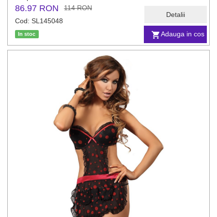
86.97 RON
114 RON
Detalii
Cod: SL145048
Adauga in cos
In stoc