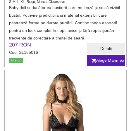
S-M, L-XL, Roșu, Marca: Obsessive
Baby doll seducător cu bustieră care mulează și ridică vizibil
bustul. Potrivire predictibilă și material extensibil care
păstrează forma pe durata purtării. Conține tanga asortată
pentru un look complet în nopți unice și fără repoziționări
frecvente de corectare a ținutei de seară.
207 RON
Detalii
Cod: SL165016
Alege Marimea
In stoc