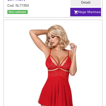
Detalii
Cod: SL77350
Alege Marimea
Stoc suficient