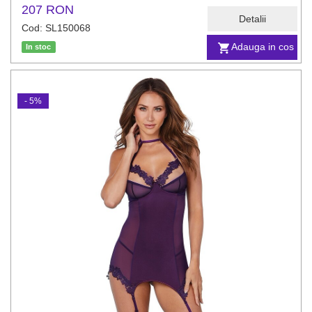
207 RON
Detalii
Cod: SL150068
Adauga in cos
In stoc
- 5%