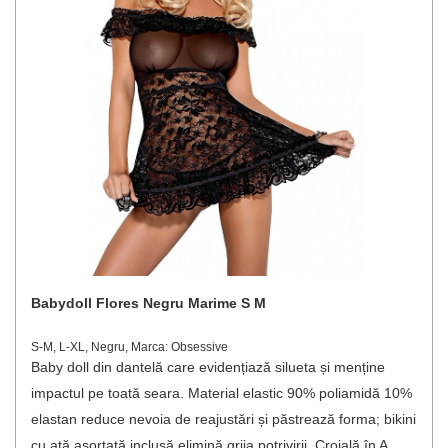
Babydoll Flores Negru Marime S M
S-M, L-XL, Negru, Marca: Obsessive
Baby doll din dantelă care evidențiază silueta și menține
impactul pe toată seara. Material elastic 90% poliamidă 10%
elastan reduce nevoia de reajustări și păstrează forma; bikini
cu ață asortată inclusă elimină grija potrivirii. Croială în A