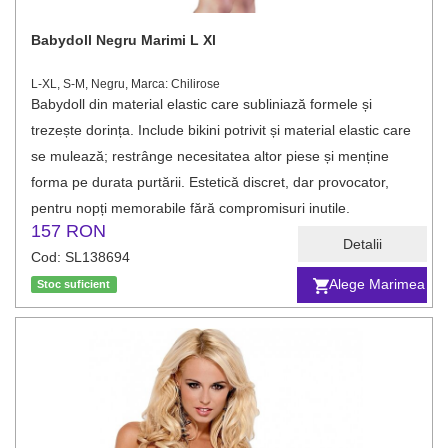
Babydoll Negru Marimi L Xl
L-XL, S-M, Negru, Marca: Chilirose
Babydoll din material elastic care subliniază formele și
trezește dorința. Include bikini potrivit și material elastic care
se mulează; restrânge necesitatea altor piese și menține
forma pe durata purtării. Estetică discret, dar provocator,
pentru nopți memorabile fără compromisuri inutile.
157 RON
Detalii
Cod: SL138694
Alege Marimea
Stoc suficient