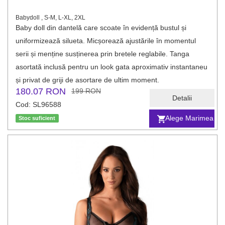
Babydoll , S-M, L-XL, 2XL
Baby doll din dantelă care scoate în evidență bustul și
uniformizează silueta. Micșorează ajustările în momentul
serii și menține susținerea prin bretele reglabile. Tanga
asortată inclusă pentru un look gata aproximativ instantaneu
și privat de griji de asortare de ultim moment.
180.07 RON
199 RON
Detalii
Cod: SL96588
Alege Marimea
Stoc suficient