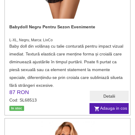
Babydoll Negru Pentru Sezon Evenimente
L-XL, Negru, Marca: LivCo
Baby doll din volănaș cu talie conturată pentru impact vizual
imediat. Textură elastică care menține forma și croială care
diminuează ajustările în timpul purtării. Poate fi purtat ca
piesă sexuală sau ca element statement la momente
speciale, diferențiindu-se prin croiala care subliniază silueta
fără strângeri excesive.
87 RON
Detalii
Cod: SL68513
Adauga in cos
In stoc