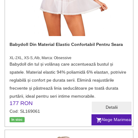
Babydoll Din Material Elastic Confortabil Pentru Seara
XL-2XL, XS-S, Alb, Marca: Obsessive
Babydoll din tul și volănaș care accentuează bustul și
spatele. Material elastic 94% poliamidă 6% elastan, potrivire
reglabilă și confort pe durata serii. Elimină reajustările
frecvente și păstrează linia seducătoare pe toată durata
purtării, ideal pentru seri intime memorabile.
177 RON
Detalii
Cod: SL169061
Alege Marimea
In stoc