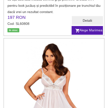
pentru look jucăuș și predictibil în poziționare pe trunchiul tău
dacă vrei un rezultat constant.
197 RON
Detalii
Cod: SL60808
Alege Marimea
In stoc