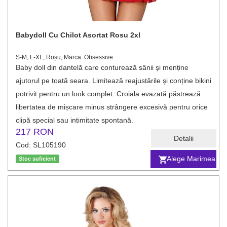
Babydoll Cu Chilot Asortat Rosu 2xl
S-M, L-XL, Roșu, Marca: Obsessive
Baby doll din dantelă care conturează sânii și menține
ajutorul pe toată seara. Limitează reajustările și conține bikini
potrivit pentru un look complet. Croiala evazată păstrează
libertatea de mișcare minus strângere excesivă pentru orice
clipă special sau intimitate spontană.
217 RON
Detalii
Cod: SL105190
Alege Marimea
Stoc suficient