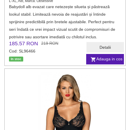
L-XL, Alb, Marca: Obsessive
Babydoll alb evazat care netezește silueta și păstrează
lookul stabil. Limitează nevoia de reajustări și întinde
sprijinire predictibilă prin bretele ajustabile. Perfect pentru
seri îndată ce vrei impact vizual scutit de compromisuri de
potrivire sau asortare imediată cu chilotul inclus.
185.57 RON
219 RON
Detalii
Cod: SL96466
Adauga in cos
In stoc