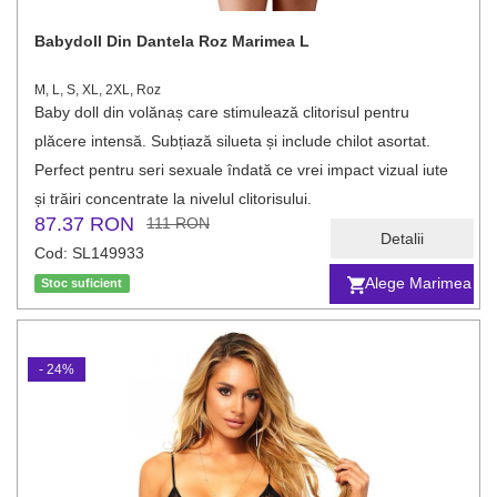
Babydoll Din Dantela Roz Marimea L
M, L, S, XL, 2XL, Roz
Baby doll din volănaș care stimulează clitorisul pentru
plăcere intensă. Subțiază silueta și include chilot asortat.
Perfect pentru seri sexuale îndată ce vrei impact vizual iute
și trăiri concentrate la nivelul clitorisului.
87.37 RON
111 RON
Detalii
Cod: SL149933
Alege Marimea
Stoc suficient
- 24%