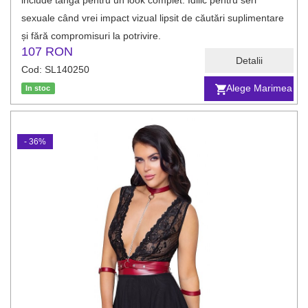
include tanga pentru un look complet. Idilic pentru seri
sexuale când vrei impact vizual lipsit de căutări suplimentare
și fără compromisuri la potrivire.
107 RON
Detalii
Cod: SL140250
Alege Marimea
In stoc
- 36%