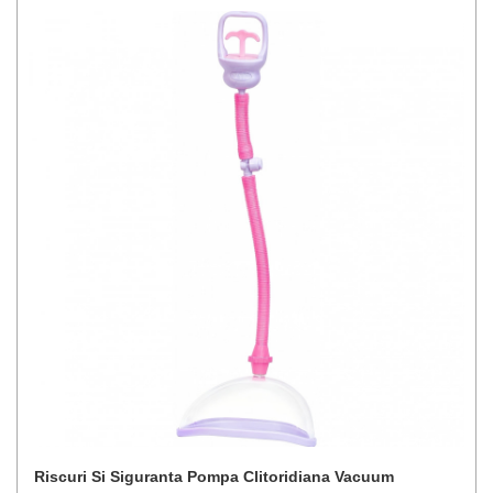
Riscuri Si Siguranta Pompa Clitoridiana Vacuum