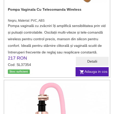
Pompa Vaginala Cu Telecomanda Wireless
Negru, Material: PVC, ABS
Pompa vaginală cu zvâcniri îți amplifică sensibilitatea prin vid
și pulsații controlabile. Oscilații multi‑viteze și tele-comandă
wireless pentru control precis, manson din silicon pentru
confort. Ideală pentru stârnire clitorală și vaginală scutit de
întreruperi frecvente de reglaj sau reaplicare constantă.
217 RON
Detalii
Cod: SL37354
Adauga in cos
Stoc suficient