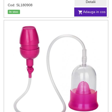
Detalii
Cod: SL180908
Adauga in cos
In stoc