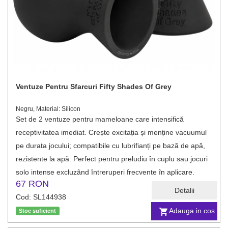
Ventuze Pentru Sfarcuri Fifty Shades Of Grey
Negru, Material: Silicon
Set de 2 ventuze pentru mameloane care intensifică
receptivitatea imediat. Crește excitația și menține vacuumul
pe durata jocului; compatibile cu lubrifianți pe bază de apă,
rezistente la apă. Perfect pentru preludiu în cuplu sau jocuri
solo intense excluzând întreruperi frecvente în aplicare.
67 RON
Detalii
Cod: SL144938
Adauga in cos
Stoc suficient