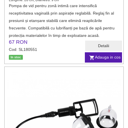
Lungime: 28 cm, Diametru: 9 cm
Pompa de vid pentru zonă intimă care intensifică
receptivitatea vaginală prin aspirație reglabilă. Reglaj fin al
presiunii și etanșare stabilă care elimină reaplicările
frecvente. Compatibilă cu lubrifianți pe bază de apă pentru
protecția materialelor în timp de exploatare acasă.
67 RON
Detalii
Cod: SL180551
Adauga in cos
In stoc