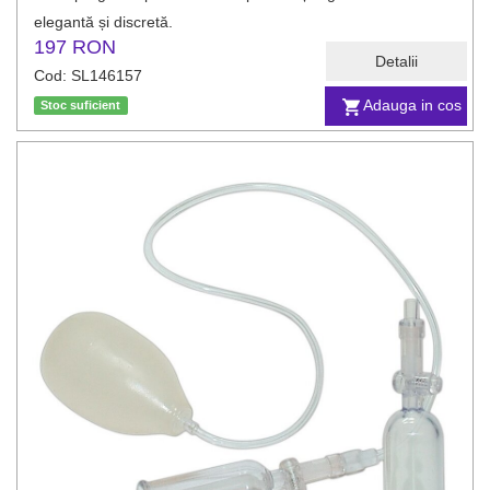
elegantă și discretă.
197 RON
Detalii
Cod: SL146157
Adauga in cos
Stoc suficient