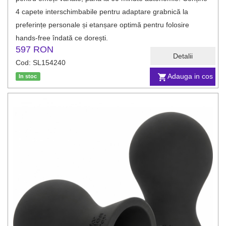
4 capete interschimbabile pentru adaptare grabnică la
preferințe personale și etanșare optimă pentru folosire
hands‑free îndată ce dorești.
597 RON
Detalii
Cod: SL154240
Adauga in cos
In stoc