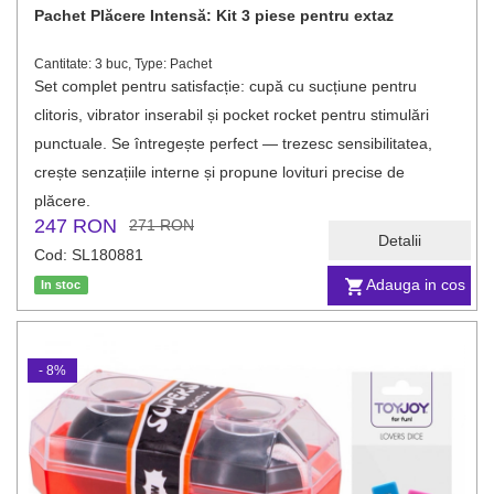
Pachet Plăcere Intensă: Kit 3 piese pentru extaz
Cantitate: 3 buc, Type: Pachet
Set complet pentru satisfacție: cupă cu sucțiune pentru
clitoris, vibrator inserabil și pocket rocket pentru stimulări
punctuale. Se întregește perfect — trezesc sensibilitatea,
crește senzațiile interne și propune lovituri precise de
plăcere.
247 RON
271 RON
Detalii
Cod: SL180881
Adauga in cos
In stoc
- 8%