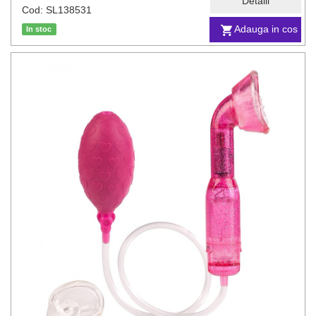
Detalii
Cod: SL138531
Adauga in cos
In stoc