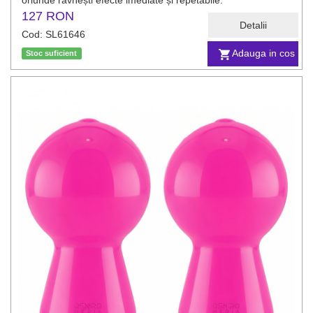
oriunde râvnești efecte imediate și repetabile.
127 RON
Detalii
Cod: SL61646
Adauga in cos
Stoc suficient