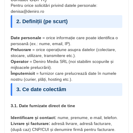
Pentru orice solicitări privind datele personale:
denisa@deniro.ro
2. Definiții (pe scurt)
Date personale
= orice informație care poate identifica o
persoană (ex.: nume, email, IP).
Prelucrare
= orice operațiune asupra datelor (colectare,
stocare, utilizare, transmitere etc.).
Operator
= Deniro Media SRL (noi stabilim scopurile și
mijloacele prelucrării).
Împuternicit
= furnizor care prelucrează date în numele
nostru (curier, plăți, hosting etc.).
3. Ce date colectăm
3.1. Date furnizate direct de tine
Identificare și contact:
nume, prenume, e-mail, telefon.
Livrare și facturare:
adresă livrare, adresă facturare,
(după caz) CNP/CUI și denumire firmă pentru facturare.