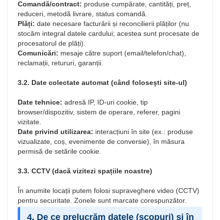
Comandă/contract:
produse cumpărate, cantități, preț,
reduceri, metodă livrare, status comandă.
Plăți:
date necesare facturării și reconcilierii plăților (nu
stocăm integral datele cardului; acestea sunt procesate de
procesatorul de plăți).
Comunicări:
mesaje către suport (email/telefon/chat),
reclamații, retururi, garanții.
3.2. Date colectate automat (când folosești site-ul)
Date tehnice:
adresă IP, ID-uri cookie, tip
browser/dispozitiv, sistem de operare, referer, pagini
vizitate.
Date privind utilizarea:
interacțiuni în site (ex.: produse
vizualizate, coș, evenimente de conversie), în măsura
permisă de setările cookie.
3.3. CCTV (dacă vizitezi spațiile noastre)
În anumite locații putem folosi supraveghere video (CCTV)
pentru securitate. Zonele sunt marcate corespunzător.
4. De ce prelucrăm datele (scopuri) și în