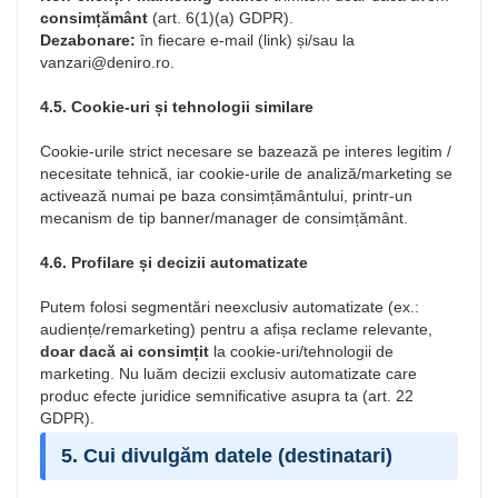
consimțământ
(art. 6(1)(a) GDPR).
Dezabonare:
în fiecare e-mail (link) și/sau la
vanzari@deniro.ro
.
4.5. Cookie-uri și tehnologii similare
Cookie-urile strict necesare se bazează pe interes legitim /
necesitate tehnică, iar cookie-urile de analiză/marketing se
activează numai pe baza consimțământului, printr-un
mecanism de tip banner/manager de consimțământ.
4.6. Profilare și decizii automatizate
Putem folosi segmentări neexclusiv automatizate (ex.:
audiențe/remarketing) pentru a afișa reclame relevante,
doar dacă ai consimțit
la cookie-uri/tehnologii de
marketing. Nu luăm decizii exclusiv automatizate care
produc efecte juridice semnificative asupra ta (art. 22
GDPR).
5. Cui divulgăm datele (destinatari)