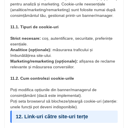
pentru analiză și marketing. Cookie-urile neesențiale
(analitice/marketing/remarketing) sunt folosite numai după
consimțământul tău, gestionat printr-un banner/manager.
11.1. Tipuri de cookie-uri
Strict necesare:
coș, autentificare, securitate, preferințe
esențiale.
Analitice (opționale):
măsurarea traficului și
îmbunătățirea site-ului.
Marketing/remarketing (opționale):
afișarea de reclame
relevante și măsurarea conversiilor.
11.2. Cum controlezi cookie-urile
Poți modifica opțiunile din banner/managerul de
consimțământ (dacă este implementat).
Poți seta browserul să blocheze/șteargă cookie-uri (atenție:
unele funcții pot deveni indisponibile).
12. Link-uri către site-uri terțe