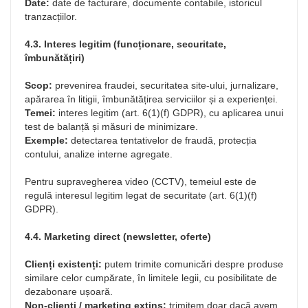
Date:
date de facturare, documente contabile, istoricul
tranzacțiilor.
4.3. Interes legitim (funcționare, securitate,
îmbunătățiri)
Scop:
prevenirea fraudei, securitatea site-ului, jurnalizare,
apărarea în litigii, îmbunătățirea serviciilor și a experienței.
Temei:
interes legitim (art. 6(1)(f) GDPR), cu aplicarea unui
test de balanță și măsuri de minimizare.
Exemple:
detectarea tentativelor de fraudă, protecția
contului, analize interne agregate.
Pentru supravegherea video (CCTV), temeiul este de
regulă interesul legitim legat de securitate (art. 6(1)(f)
GDPR).
4.4. Marketing direct (newsletter, oferte)
Clienți existenți:
putem trimite comunicări despre produse
similare celor cumpărate, în limitele legii, cu posibilitate de
dezabonare ușoară.
Non-clienți / marketing extins:
trimitem doar dacă avem