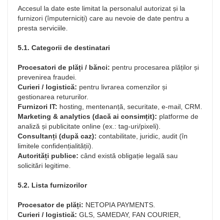
Accesul la date este limitat la personalul autorizat și la
furnizori (împuterniciți) care au nevoie de date pentru a
presta serviciile.
5.1. Categorii de destinatari
Procesatori de plăți / bănci:
pentru procesarea plăților și
prevenirea fraudei.
Curieri / logistică:
pentru livrarea comenzilor și
gestionarea retururilor.
Furnizori IT:
hosting, mentenanță, securitate, e-mail, CRM.
Marketing & analytics (dacă ai consimțit):
platforme de
analiză și publicitate online (ex.: tag-uri/pixeli).
Consultanți (după caz):
contabilitate, juridic, audit (în
limitele confidențialității).
Autorități publice:
când există obligație legală sau
solicitări legitime.
5.2. Lista furnizorilor
Procesator de plăți:
NETOPIA PAYMENTS.
Curieri / logistică:
GLS, SAMEDAY, FAN COURIER,