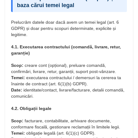
baza cărui temei legal
Prelucrăm datele doar dacă avem un temei legal (art. 6
GDPR) și doar pentru scopuri determinate, explicite și
legitime.
4.1. Executarea contractului (comandă, livrare, retur,
garanție)
Scop:
creare cont (opțional), preluare comandă,
confirmări, livrare, retur, garanții, suport post-vânzare.
Temei:
executarea contractului / demersuri la cererea ta
înainte de contract (art. 6(1)(b) GDPR).
Date:
identitate/contact, livrare/facturare, detalii comandă,
comunicări.
4.2. Obligații legale
Scop:
facturare, contabilitate, arhivare documente,
conformare fiscală, gestionare reclamații în limitele legii.
Temei:
obligație legală (art. 6(1)(c) GDPR).