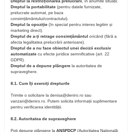
Dreptul la restricționarea prelucrării
, în anumite situații.
Dreptul la portabilitate
(pentru datele furnizate,
prelucrate automat, pe baza
consimțământului/contractului).
Dreptul la opoziție
(în special pentru interes legitim și
marketing direct).
Dreptul de a-ți retrage consimțământul
oricând (fără a
afecta legalitatea prelucrării anterioare).
Dreptul de a nu face obiectul unei decizii exclusiv
automatizate
cu efecte juridice semnificative (art. 22
GDPR).
Dreptul de a depune plângere
la autoritatea de
supraveghere.
8.1. Cum îți exerciți drepturile
Trimite o solicitare la
denisa@deniro.ro
sau
vanzari@deniro.ro
. Putem solicita informații suplimentare
pentru verificarea identității.
8.2. Autoritatea de supraveghere
Poți depune plângere la
ANSPDCP
(Autoritatea Națională