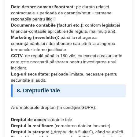
Date despre comenzi/contract:
pe durata relației
contractuale + perioada de garanție/retur + termene
rezonabile pentru litigii.
Documente contabile (facturi etc.):
conform legislației
financiar-contabile aplicabile (de regulă, mai mulți ani).
Marketing (newsletter):
până la retragerea
consimțământului / dezabonare sau până la atingerea
termenelor interne justificate.
CCTV:
de regulă până la 180 zile, cu excepția cazurilor în
care este necesară păstrarea pentru investigarea unui
incident.
Log-uri securitate:
perioade limitate, necesare pentru
securitate și audit.
8. Drepturile tale
Ai următoarele drepturi (în condițiile GDPR):
Dreptul de acces
la datele tale.
Dreptul la rectificare
(corectarea datelor inexacte).
Dreptul la ștergere
(„dreptul de a fi uitat”), când se aplică.