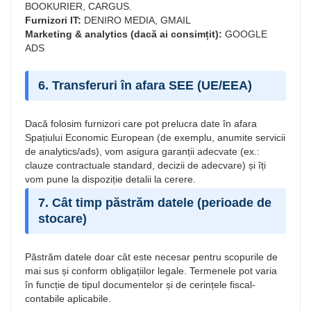
BOOKURIER, CARGUS.
Furnizori IT:
DENIRO MEDIA, GMAIL
Marketing & analytics (dacă ai consimțit):
GOOGLE
ADS
6. Transferuri în afara SEE (UE/EEA)
Dacă folosim furnizori care pot prelucra date în afara
Spațiului Economic European (de exemplu, anumite servicii
de analytics/ads), vom asigura garanții adecvate (ex.:
clauze contractuale standard, decizii de adecvare) și îți
vom pune la dispoziție detalii la cerere.
7. Cât timp păstrăm datele (perioade de
stocare)
Păstrăm datele doar cât este necesar pentru scopurile de
mai sus și conform obligațiilor legale. Termenele pot varia
în funcție de tipul documentelor și de cerințele fiscal-
contabile aplicabile.