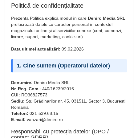
Politică de confidențialitate
Prezenta Politică explică modul în care
Deniro Media SRL
prelucrează datele cu caracter personal în contextul
magazinului online și al serviciilor conexe (cont, comenzi,
livrare, suport, marketing, cookie-uri).
Data ultimei actualizări:
09.02.2026
1. Cine suntem (Operatorul datelor)
Denumire:
Deniro Media SRL
Nr. Reg. Com.:
J40/16239/2016
CUI:
RO36827573
Sediu:
Str. Grădinarilor nr. 45, 031511, Sector 3, București,
România
Telefon:
021-539.68.15
E-mail:
vanzari@deniro.ro
Responsabil cu protecția datelor (DPO /
contact GDPR)