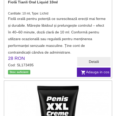
Fiolă Tianli Oral Liquid 10ml
Cantitate: 10 ml, Type: Lichid
Fiolă orală pentru potență ce surescitează erecții mai ferme
și durabile. Mărește libidoul și prelungește controlul – efect
în 40–60 minute, doză clară de 10 ml. Conformă pentru
utilizare ocazională sau regulată pentru menținerea
performanței senzuale masculine. Ține cont de
contraindicații cândva de administrare.
28 RON
Detalii
Cod: SL173495
Adauga in cos
Stoc suficient