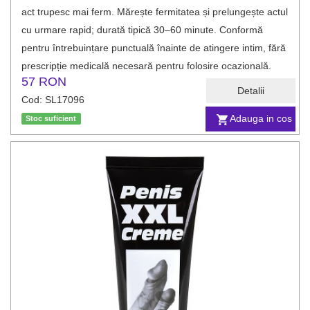
act trupesc mai ferm. Mărește fermitatea și prelungește actul
cu urmare rapid; durată tipică 30–60 minute. Conformă
pentru întrebuințare punctuală înainte de atingere intim, fără
prescripție medicală necesară pentru folosire ocazională.
57 RON
Detalii
Cod: SL17096
Adauga in cos
Stoc suficient