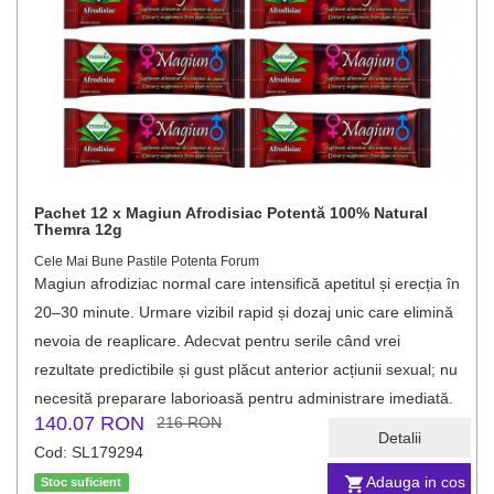
Pachet 12 x Magiun Afrodisiac Potentă 100% Natural
Themra 12g
Cele Mai Bune Pastile Potenta Forum
Magiun afrodiziac normal care intensifică apetitul și erecția în
20–30 minute. Urmare vizibil rapid și dozaj unic care elimină
nevoia de reaplicare. Adecvat pentru serile când vrei
rezultate predictibile și gust plăcut anterior acțiunii sexual; nu
necesită preparare laborioasă pentru administrare imediată.
140.07 RON
216 RON
Detalii
Cod: SL179294
Adauga in cos
Stoc suficient