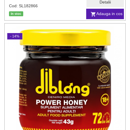
Detalii
Cod: SL182866
Adauga in cos
In stoc
- 14%