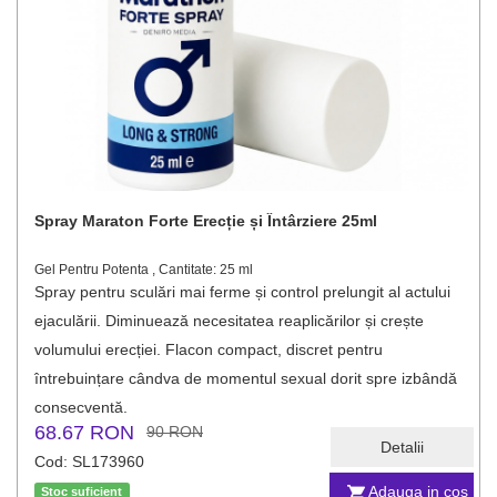
Spray Maraton Forte Erecție și Întârziere 25ml
Gel Pentru Potenta , Cantitate: 25 ml
Spray pentru sculări mai ferme și control prelungit al actului
ejaculării. Diminuează necesitatea reaplicărilor și crește
volumului erecției. Flacon compact, discret pentru
întrebuințare cândva de momentul sexual dorit spre izbândă
consecventă.
68.67 RON
90 RON
Detalii
Cod: SL173960
Adauga in cos
Stoc suficient