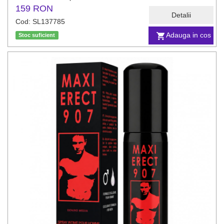
159 RON
Detalii
Cod: SL137785
Adauga in cos
Stoc suficient