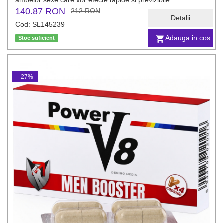
ambelor sexe care vor efecte rapide și previzibile.
140.87 RON
212 RON
Detalii
Cod: SL145239
Adauga in cos
Stoc suficient
- 27%