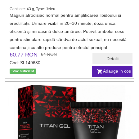
Cantitate: 43 g, Type: Jeleu
Magiun afrodisiac normal pentru amplificarea libidoului și
erectilității. Urmare vizibil în 20–30 minute, doză unică
eficientă și mireasmă dulce-amăruie. Potrivit ambelor sexe
pentru stimulare rapidă cândva de actul sexual; nu necesită
combinații cu alte produse pentru efectul principal.
60.77 RON
64 RON
Detalii
Cod: SL149630
Adauga in cos
Stoc suficient