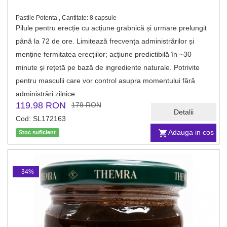
Pastile Potenta , Cantitate: 8 capsule
Pilule pentru erecție cu acțiune grabnică și urmare prelungit
până la 72 de ore. Limitează frecvența administrărilor și
menține fermitatea erecțiilor; acțiune predictibilă în ~30
minute și rețetă pe bază de ingrediente naturale. Potrivite
pentru masculii care vor control asupra momentului fără
administrări zilnice.
119.98 RON
179 RON
Detalii
Cod: SL172163
Adauga in cos
Stoc suficient
- 34%