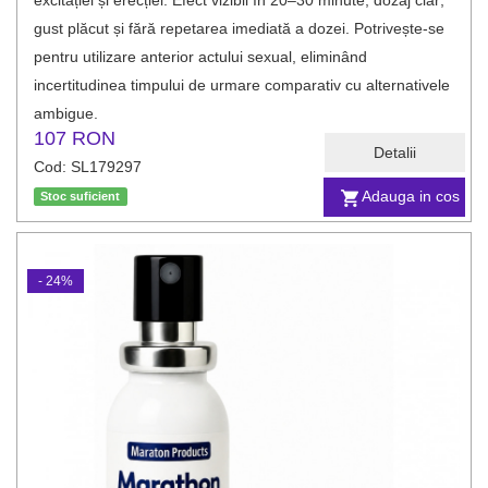
excitației și erecției. Efect vizibil în 20–30 minute, dozaj clar;
gust plăcut și fără repetarea imediată a dozei. Potrivește-se
pentru utilizare anterior actului sexual, eliminând
incertitudinea timpului de urmare comparativ cu alternativele
ambigue.
107 RON
Detalii
Cod: SL179297
Adauga in cos
Stoc suficient
- 24%