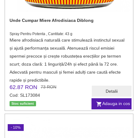
Unde Cumpar Miere Afrodisiaca Diblong
Spray Pentru Potenta , Cantitate: 43 g
Miere afrodisiacă naturală care stimulează instinctul sexual
și ajută performanța sexuală. Atenuează riscul emisiei
spermei precoce și crește robustețea erecțiilor pe termen
scurt; doza clară: 1 linguriță/24h și efect până la 72 ore.
Adecvată pentru masculi și femei adulți care caută efecte
rapide și predictibile.
62.87 RON
73 RON
Detalii
Cod: SL173084
Adauga in cos
Stoc suficient
- 10%