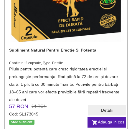
Supliment Natural Pentru Erectie Si Potenta
Cantitate: 2 capsule, Type: Pastile
Pilule pentru potență care cresc rigiditatea erecției și
prelungește performanța. Rod până la 72 de ore și dozare
clară: 1 pilulă cu 30 minute înainte. Potrivite pentru bărbați
18–65 ani care vor efecte previzibile fără repetări frecvente
ale dozei.
57 RON
64 RON
Detalii
Cod: SL173045
Adauga in cos
Stoc suficient