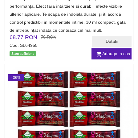
performanța. Efect fără întârziere și durabil, efecte vizibile
ulterior aplicare. Te scapă de îndoiala duratei și îți acordă
control predictibil în momentele intime. 30 ml compact, gata
de întrebuințat îndată ce contează cel mai mult.
68.77 RON
79 RON
Detalii
Cod: SL64955
Adauga in cos
Stoc suficient
- 36%