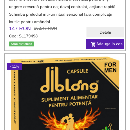
ungere crescută pentru ea; dozaj controlat, acțiune rapidă.
Schimbă preludiul într-un ritual senzorial fără complicații
inutile pentru amândoi.
147 RON
162.47 RON
Detalii
Cod: SL179498
Adauga in cos
Stoc suficient
- 11%