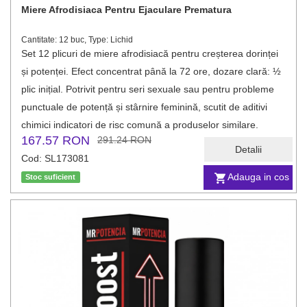
Miere Afrodisiaca Pentru Ejaculare Prematura
Cantitate: 12 buc, Type: Lichid
Set 12 plicuri de miere afrodisiacă pentru creșterea dorinței
și potenței. Efect concentrat până la 72 ore, dozare clară: ½
plic inițial. Potrivit pentru seri sexuale sau pentru probleme
punctuale de potență și stârnire feminină, scutit de aditivi
chimici indicatori de risc comună a produselor similare.
167.57 RON
291.24 RON
Detalii
Cod: SL173081
Adauga in cos
Stoc suficient