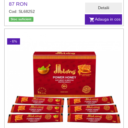
87 RON
Detalii
Cod: SL68252
Adauga in cos
Stoc suficient
- 6%