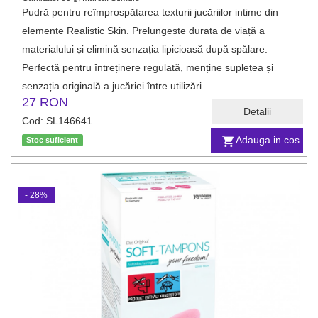
Pudră pentru reîmprospătarea texturii jucăriilor intime din
elemente Realistic Skin. Prelungește durata de viață a
materialului și elimină senzația lipicioasă după spălare.
Perfectă pentru întreținere regulată, menține suplețea și
senzația originală a jucăriei între utilizări.
27 RON
Detalii
Cod: SL146641
Adauga in cos
Stoc suficient
- 28%