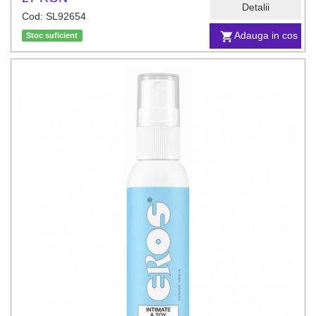
Detalii
Cod: SL92654
Adauga in cos
Stoc suficient