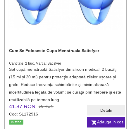
Cum Se Foloseste Cupa Menstruala Satisfyer
Cantitate: 2 buc, Marca: Satisfyer
Set cupă menstruală Satisfyer din silicon medical, 2 bucăţi
(15 ml şi 20 ml) pentru protecţie adaptată zilelor uşoare şi
grele. Reduce frecvenţa schimbărilor şi minimalizează
incertitudinea legată de volum; se curăţă prin fierbere şi este
reutilizabilă pe termen lung.
41.87 RON
56 RON
Detalii
Cod: SL172916
Adauga in cos
In stoc