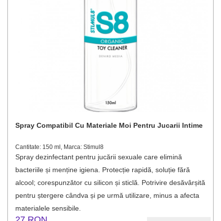
Spray Compatibil Cu Materiale Moi Pentru Jucarii Intime
Cantitate: 150 ml, Marca: Stimul8
Spray dezinfectant pentru jucării sexuale care elimină
bacteriile și menține igiena. Protecție rapidă, soluție fără
alcool; corespunzător cu silicon și sticlă. Potrivire desăvârșită
pentru ștergere cândva și pe urmă utilizare, minus a afecta
materialele sensibile.
27 RON