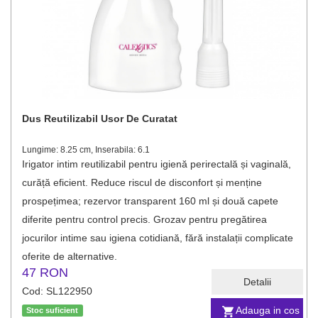
Dus Reutilizabil Usor De Curatat
Lungime: 8.25 cm, Inserabila: 6.1
Irigator intim reutilizabil pentru igienă perirectală și vaginală,
curăță eficient. Reduce riscul de disconfort și menține
prospețimea; rezervor transparent 160 ml și două capete
diferite pentru control precis. Grozav pentru pregătirea
jocurilor intime sau igiena cotidiană, fără instalații complicate
oferite de alternative.
47 RON
Detalii
Cod: SL122950
Adauga in cos
Stoc suficient