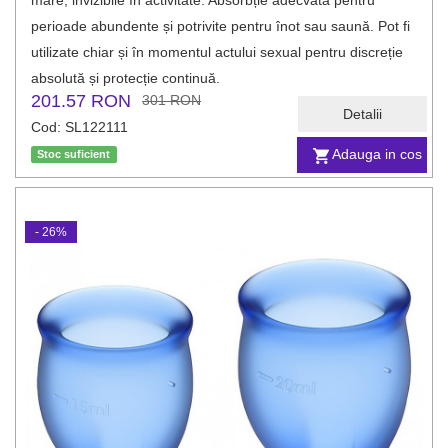
mare, invizibile în activitate. Absorbție adecvată pentru
perioade abundente și potrivite pentru înot sau saună. Pot fi
utilizate chiar și în momentul actului sexual pentru discreție
absolută și protecție continuă.
201.57 RON
301 RON
Detalii
Cod: SL122111
Adauga in cos
Stoc suficient
- 26%