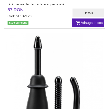
fără riscuri de degradare superficială.
57 RON
Detalii
Cod: SL132128
Adauga in cos
Stoc suficient