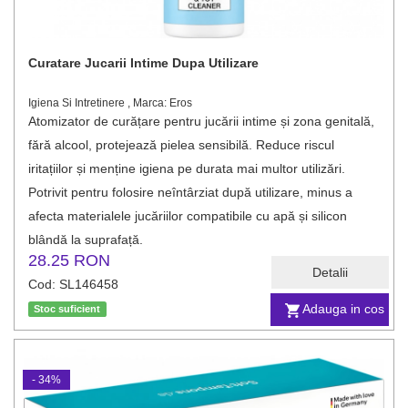
Curatare Jucarii Intime Dupa Utilizare
Igiena Si Intretinere , Marca: Eros
Atomizator de curățare pentru jucării intime și zona genitală,
fără alcool, protejează pielea sensibilă. Reduce riscul
iritațiilor și menține igiena pe durata mai multor utilizări.
Potrivit pentru folosire neîntârziat după utilizare, minus a
afecta materialele jucăriilor compatibile cu apă și silicon
blândă la suprafață.
28.25 RON
Detalii
Cod: SL146458
Adauga in cos
Stoc suficient
- 34%