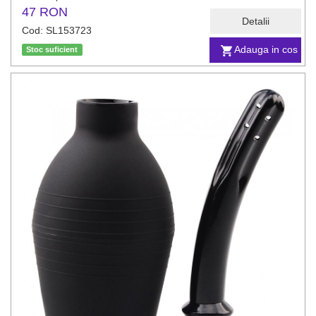
47 RON
Detalii
Cod: SL153723
Adauga in cos
Stoc suficient