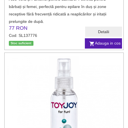
bărbați și femei, perfectă pentru epilare în duș și zone
receptive fără frecvență ridicată a reaplicărilor și iritații
prelungite de după.
77 RON
Detalii
Cod: SL137776
Adauga in cos
Stoc suficient