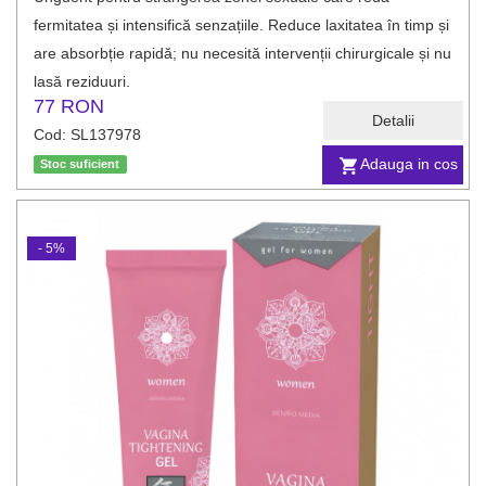
fermitatea și intensifică senzațiile. Reduce laxitatea în timp și
are absorbție rapidă; nu necesită intervenții chirurgicale și nu
lasă reziduuri.
77 RON
Detalii
Cod: SL137978
Adauga in cos
Stoc suficient
- 5%