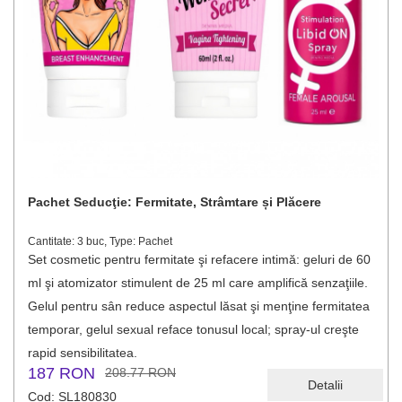
Pachet Seducţie: Fermitate, Strâmtare și Plăcere
Cantitate: 3 buc, Type: Pachet
Set cosmetic pentru fermitate şi refacere intimă: geluri de 60
ml şi atomizator stimulent de 25 ml care amplifică senzaţiile.
Gelul pentru sân reduce aspectul lăsat şi menţine fermitatea
temporar, gelul sexual reface tonusul local; spray-ul creşte
rapid sensibilitatea.
187 RON
208.77 RON
Detalii
Cod: SL180830