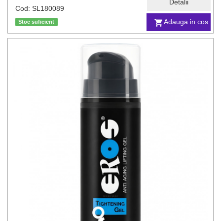
Detalii
Cod: SL180089
Adauga in cos
Stoc suficient