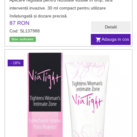
Aplicare regulată pentru rezultate vizibile în timp, fără
intervenții invazive. 30 ml compact pentru utilizare
îndelungată și dozare precisă.
87 RON
Detalii
Cod: SL137988
Adauga in cos
Stoc suficient
- 18%