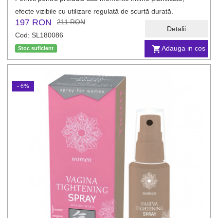
efecte vizibile cu utilizare regulată de scurtă durată.
197 RON
211 RON
Detalii
Cod: SL180086
Adauga in cos
Stoc suficient
- 6%