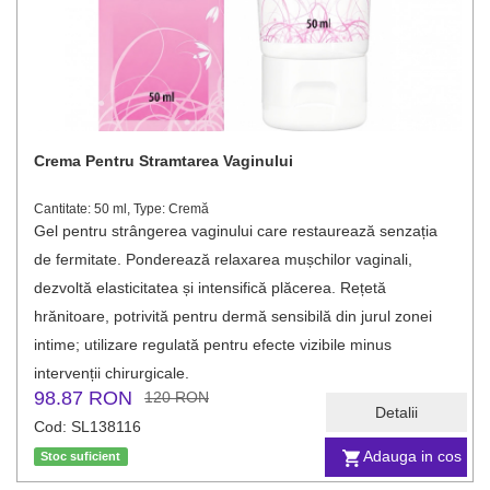
Crema Pentru Stramtarea Vaginului
Cantitate: 50 ml, Type: Cremă
Gel pentru strângerea vaginului care restaurează senzația
de fermitate. Ponderează relaxarea mușchilor vaginali,
dezvoltă elasticitatea și intensifică plăcerea. Rețetă
hrănitoare, potrivită pentru dermă sensibilă din jurul zonei
intime; utilizare regulată pentru efecte vizibile minus
intervenții chirurgicale.
98.87 RON
120 RON
Detalii
Cod: SL138116
Adauga in cos
Stoc suficient