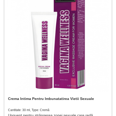
Crema Intima Pentru Imbunatatirea Vietii Sexuale
Cantitate: 30 ml, Type: Cremă
Unguent pentru strângerea zonei sexuale care redă