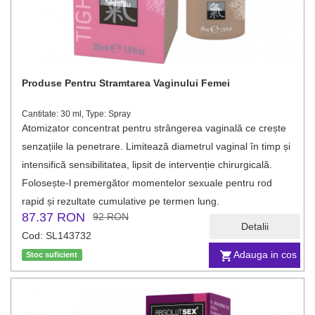
Produse Pentru Stramtarea Vaginului Femei
Cantitate: 30 ml, Type: Spray
Atomizator concentrat pentru strângerea vaginală ce crește
senzațiile la penetrare. Limitează diametrul vaginal în timp și
intensifică sensibilitatea, lipsit de intervenție chirurgicală.
Folosește-l premergător momentelor sexuale pentru rod
rapid și rezultate cumulative pe termen lung.
87.37 RON
92 RON
Detalii
Cod: SL143732
Adauga in cos
Stoc suficient