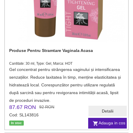
Produse Pentru Stramtare Vaginala Acasa
Cantitate: 30 ml, Type: Gel, Marca: HOT
Gel concentrat pentru strângerea vaginului și intensificarea
senzațiilor. Reduce laxitatea în timp, menține elasticitatea și
hidratează local. Corespunzător pentru utilizare regulată
după sarcină sau pentru revigorarea intimității acasă, lipsit
de proceduri invazive.
87.67 RON
92 RON
Detalii
Cod: SL143816
Adauga in cos
In stoc