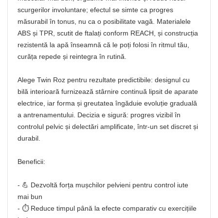
scurgerilor involuntare; efectul se simte ca progres
măsurabil în tonus, nu ca o posibilitate vagă. Materialele
ABS și TPR, scutit de ftalați conform REACH, și construcția
rezistentă la apă înseamnă că le poți folosi în ritmul tău,
curăța repede și reintegra în rutină.
Alege Twin Roz pentru rezultate predictibile: designul cu
bilă interioară furnizează stârnire continuă lipsit de aparate
electrice, iar forma și greutatea îngăduie evoluție graduală
a antrenamentului. Decizia e sigură: progres vizibil în
controlul pelvic și delectări amplificate, într-un set discret și
durabil.
Beneficii:
- 💪 Dezvoltă forța mușchilor pelvieni pentru control iute
mai bun
- ⏱️ Reduce timpul până la efecte comparativ cu exercițiile