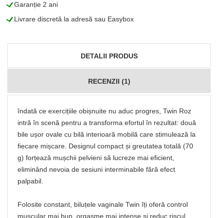
L
Garanție 2 ani
L
Livrare discretă la adresă sau Easybox
DETALII PRODUS
RECENZII (1)
îndată ce exercițiile obișnuite nu aduc progres, Twin Roz
intră în scenă pentru a transforma efortul în rezultat: două
bile ușor ovale cu bilă interioară mobilă care stimulează la
fiecare mișcare. Designul compact și greutatea totală (70
g) forțează mușchii pelvieni să lucreze mai eficient,
eliminând nevoia de sesiuni interminabile fără efect
palpabil.
Folosite constant, biluțele vaginale Twin îți oferă control
muscular mai bun, orgasme mai intense și reduc riscul