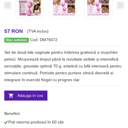
<
>
57 RON
(TVA inclus)
Cod: DM79472
Stoc suficient
Set de două bile vaginale pentru întărirea grabnică a mușchilor
pelvici. Micșorează timpul până la rezultate vizibile și intensifică
senzațiile; greutate optimă 70 g, estetică cu bilă interioară pentru
stimulare continuă. Potrivite pentru purtare zilnică discretă și
integrare în exerciții Kegel cu progres clar.
Adauga in cos
Beneficii:
L
Poți returna produsul în 60 zile