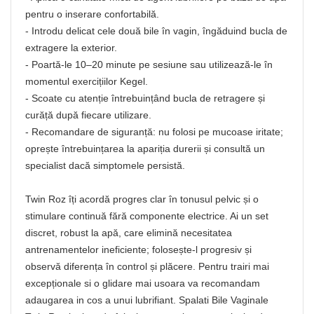
pentru o inserare confortabilă.
- Introdu delicat cele două bile în vagin, îngăduind bucla de
extragere la exterior.
- Poartă-le 10–20 minute pe sesiune sau utilizează-le în
momentul exercițiilor Kegel.
- Scoate cu atenție întrebuințând bucla de retragere și
curăță după fiecare utilizare.
- Recomandare de siguranță: nu folosi pe mucoase iritate;
oprește întrebuințarea la apariția durerii și consultă un
specialist dacă simptomele persistă.
Twin Roz îți acordă progres clar în tonusul pelvic și o
stimulare continuă fără componente electrice. Ai un set
discret, robust la apă, care elimină necesitatea
antrenamentelor ineficiente; folosește-l progresiv și
observă diferența în control și plăcere. Pentru trairi mai
excepționale si o glidare mai usoara va recomandam
adaugarea in cos a unui lubrifiant. Spalati Bile Vaginale