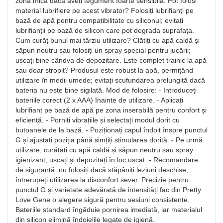
zonă mică dacă aveți tegument foarte sensibilă. Pot folosi
material lubrifiere pe acest vibrator? Folosiți lubrifianți pe
bază de apă pentru compatibilitate cu siliconul; evitați
lubrifianții pe bază de silicon care pot degrada suprafața.
Cum curăț bunul mai târziu utilizare? Clătiți cu apă caldă și
săpun neutru sau folosiți un spray special pentru jucării;
uscați bine cândva de depozitare. Este complet trainic la apă
sau doar stropit? Produsul este robust la apă, permițând
utilizare în medii umede; evitați scufundarea prelungită dacă
bateria nu este bine sigilată. Mod de folosire: - Introduceți
bateriile corect (2 x AAA) înainte de utilizare. - Aplicați
lubrifiant pe bază de apă pe zona inserabilă pentru confort și
eficiență. - Porniți vibrațiile și selectați modul dorit cu
butoanele de la bază. - Poziționați capul îndoit înspre punctul
G și ajustați poziția până simțiți stimularea dorită. - Pe urmă
utilizare, curățați cu apă caldă și săpun neutru sau spray
igienizant, uscați și depozitați în loc uscat. - Recomandare
de siguranță: nu folosiți dacă stăpâniți leziuni deschise;
întrerupeți utilizarea la disconfort sever. Precizie pentru
punctul G și varietate adevărată de intensități fac din Pretty
Love Gene o alegere sigură pentru sesiuni consistente.
Bateriile standard îngăduie pornirea imediată, iar materialul
din silicon elimină îndoielile legate de igienă.