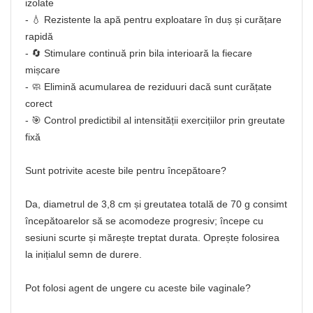
izolate
- 💧 Rezistente la apă pentru exploatare în duș și curățare
rapidă
- 🔄 Stimulare continuă prin bila interioară la fiecare
mișcare
- 🧼 Elimină acumularea de reziduuri dacă sunt curățate
corect
- 🎯 Control predictibil al intensității exercițiilor prin greutate
fixă
Sunt potrivite aceste bile pentru începătoare?
Da, diametrul de 3,8 cm și greutatea totală de 70 g consimt
începătoarelor să se acomodeze progresiv; începe cu
sesiuni scurte și mărește treptat durata. Oprește folosirea
la inițialul semn de durere.
Pot folosi agent de ungere cu aceste bile vaginale?