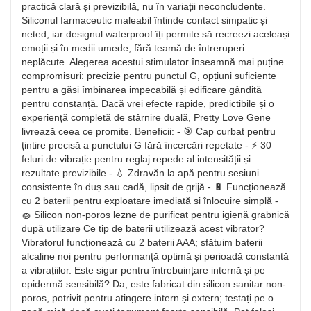
practică clară și previzibilă, nu în variații neconcludente.
Siliconul farmaceutic maleabil întinde contact simpatic și
neted, iar designul waterproof îți permite să recreezi aceleași
emoții și în medii umede, fără teamă de întreruperi
neplăcute. Alegerea acestui stimulator înseamnă mai puține
compromisuri: precizie pentru punctul G, opțiuni suficiente
pentru a găsi îmbinarea impecabilă și edificare gândită
pentru constanță. Dacă vrei efecte rapide, predictibile și o
experiență completă de stârnire duală, Pretty Love Gene
livrează ceea ce promite. Beneficii: - 🎯 Cap curbat pentru
țintire precisă a punctului G fără încercări repetate - ⚡ 30
feluri de vibrație pentru reglaj repede al intensității și
rezultate previzibile - 💧 Zdravăn la apă pentru sesiuni
consistente în duș sau cadă, lipsit de grijă - 🔋 Funcționează
cu 2 baterii pentru exploatare imediată și înlocuire simplă -
🧽 Silicon non-poros lezne de purificat pentru igienă grabnică
după utilizare Ce tip de baterii utilizează acest vibrator?
Vibratorul funcționează cu 2 baterii AAA; sfătuim baterii
alcaline noi pentru performanță optimă și perioadă constantă
a vibrațiilor. Este sigur pentru întrebuințare internă și pe
epidermă sensibilă? Da, este fabricat din silicon sanitar non-
poros, potrivit pentru atingere intern și extern; testați pe o