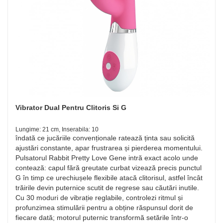
Vibrator Dual Pentru Clitoris Si G
Lungime: 21 cm, Inserabila: 10
îndată ce jucăriile convenționale ratează ținta sau solicită
ajustări constante, apar frustrarea și pierderea momentului.
Pulsatorul Rabbit Pretty Love Gene intră exact acolo unde
contează: capul fără greutate curbat vizează precis punctul
G în timp ce urechiușele flexibile atacă clitorisul, astfel încât
trăirile devin puternice scutit de regrese sau căutări inutile.
Cu 30 moduri de vibrație reglabile, controlezi ritmul și
profunzimea stimulării pentru a obține răspunsul dorit de
fiecare dată; motorul puternic transformă setările într-o