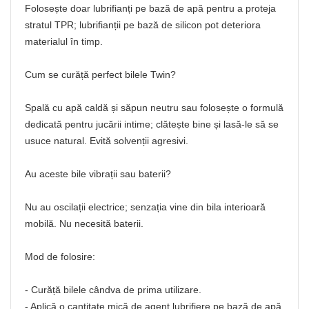
Folosește doar lubrifianți pe bază de apă pentru a proteja
stratul TPR; lubrifianții pe bază de silicon pot deteriora
materialul în timp.
Cum se curăță perfect bilele Twin?
Spală cu apă caldă și săpun neutru sau folosește o formulă
dedicată pentru jucării intime; clătește bine și lasă-le să se
usuce natural. Evită solvenții agresivi.
Au aceste bile vibrații sau baterii?
Nu au oscilații electrice; senzația vine din bila interioară
mobilă. Nu necesită baterii.
Mod de folosire:
- Curăță bilele cândva de prima utilizare.
- Aplică o cantitate mică de agent lubrifiere pe bază de apă