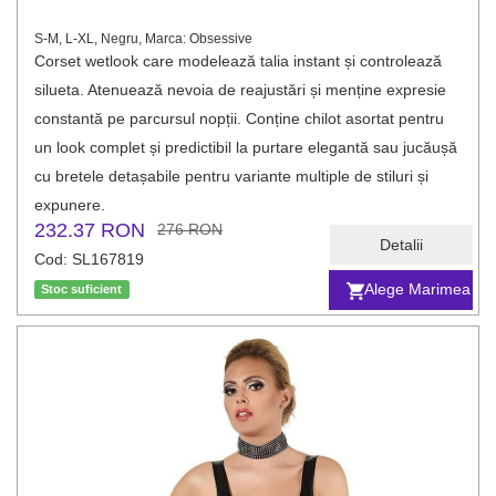
S-M, L-XL, Negru, Marca: Obsessive
Corset wetlook care modelează talia instant și controlează
silueta. Atenuează nevoia de reajustări și menține expresie
constantă pe parcursul nopții. Conține chilot asortat pentru
un look complet și predictibil la purtare elegantă sau jucăușă
cu bretele detașabile pentru variante multiple de stiluri și
expunere.
232.37 RON
276 RON
Detalii
Cod: SL167819
Alege Marimea
Stoc suficient