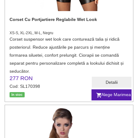
Corset Cu Portjartiere Reglabile Wet Look
XS-S, XL-2XL, M-L, Negru
Corset suspensor wet look care conturează talia și ridică
posteriorul. Reduce ajustările pe parcurs și menține
formarea siluetei, confort prelungit. Ciorapii se comandă
separat pentru personalizare completă a lookului dichisit și
seducător.
277 RON
Detalii
Cod: SL170398
Alege Marimea
In stoc