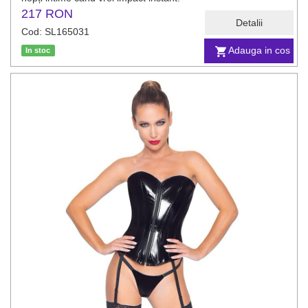
217 RON
Detalii
Cod: SL165031
Adauga in cos
In stoc