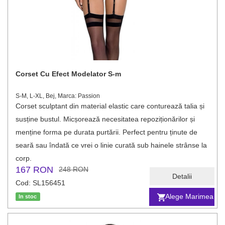
Corset Cu Efect Modelator S-m
S-M, L-XL, Bej, Marca: Passion
Corset sculptant din material elastic care conturează talia și
susține bustul. Micșorează necesitatea repoziționărilor și
menține forma pe durata purtării. Perfect pentru ținute de
seară sau îndată ce vrei o linie curată sub hainele strânse la
corp.
167 RON
248 RON
Detalii
Cod: SL156451
Alege Marimea
In stoc