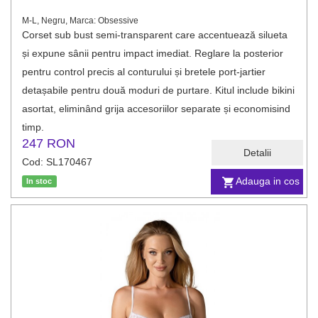
M-L, Negru, Marca: Obsessive
Corset sub bust semi-transparent care accentuează silueta
și expune sânii pentru impact imediat. Reglare la posterior
pentru control precis al conturului și bretele port-jartier
detașabile pentru două moduri de purtare. Kitul include bikini
asortat, eliminând grija accesoriilor separate și economisind
timp.
247 RON
Detalii
Cod: SL170467
Adauga in cos
In stoc