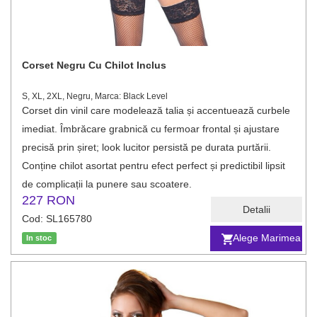
Corset Negru Cu Chilot Inclus
S, XL, 2XL, Negru, Marca: Black Level
Corset din vinil care modelează talia și accentuează curbele
imediat. Îmbrăcare grabnică cu fermoar frontal și ajustare
precisă prin șiret; look lucitor persistă pe durata purtării.
Conține chilot asortat pentru efect perfect și predictibil lipsit
de complicații la punere sau scoatere.
227 RON
Detalii
Cod: SL165780
Alege Marimea
In stoc