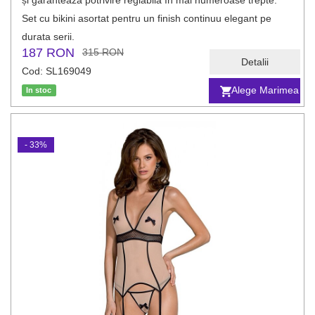
și garantează potrivire reglabilă în mai numeroase trepte.
Set cu bikini asortat pentru un finish continuu elegant pe
durata serii.
187 RON
315 RON
Detalii
Cod: SL169049
Alege Marimea
In stoc
- 33%