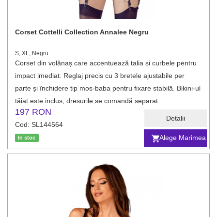
Corset Cottelli Collection Annalee Negru
S, XL, Negru
Corset din volănaș care accentuează talia și curbele pentru
impact imediat. Reglaj precis cu 3 bretele ajustabile per
parte și închidere tip mos-baba pentru fixare stabilă. Bikini-ul
tăiat este inclus, dresurile se comandă separat.
197 RON
Detalii
Cod: SL144564
Alege Marimea
In stoc