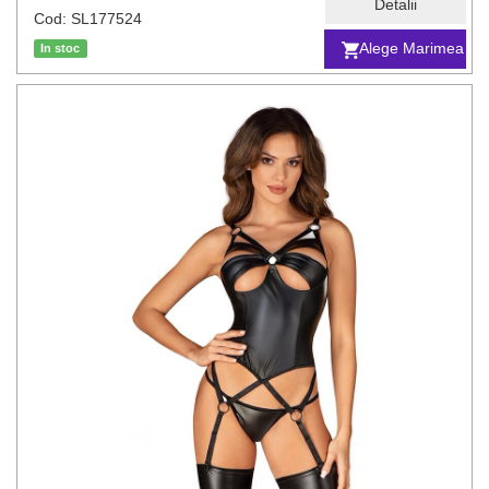
Detalii
Cod: SL177524
Alege Marimea
In stoc