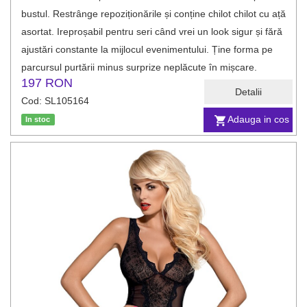
bustul. Restrânge repoziționările și conține chilot chilot cu ață
asortat. Ireproșabil pentru seri când vrei un look sigur și fără
ajustări constante la mijlocul evenimentului. Ține forma pe
parcursul purtării minus surprize neplăcute în mișcare.
197 RON
Detalii
Cod: SL105164
Adauga in cos
In stoc