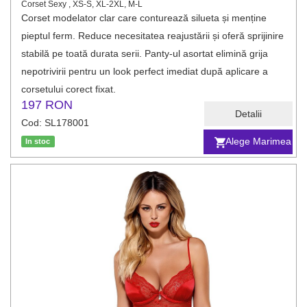
Corset Sexy , XS-S, XL-2XL, M-L
Corset modelator clar care conturează silueta și menține
pieptul ferm. Reduce necesitatea reajustării și oferă sprijinire
stabilă pe toată durata serii. Panty-ul asortat elimină grija
nepotrivirii pentru un look perfect imediat după aplicare a
corsetului corect fixat.
197 RON
Detalii
Cod: SL178001
Alege Marimea
In stoc