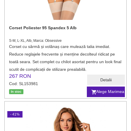
Corset Poliester 95 Spandex 5 Alb
S-M, L-XL, Alb, Marca: Obsessive
Corset cu sârmă și volănaș care mulează talia imediat.
Reduce reglajele frecvente și menține decolteul ridicat pe
toată seara. Set complet cu chilot asortat pentru un look final
scutit de complicații de stilizare prealabilă.
267 RON
Detalii
Cod: SL153981
Alege Marimea
In stoc
- 41%