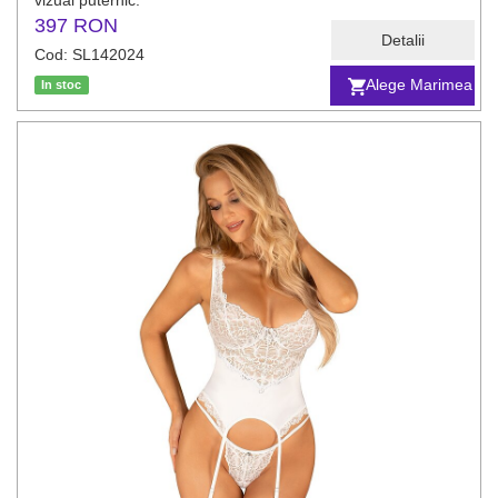
vizual puternic.
397 RON
Detalii
Cod: SL142024
Alege Marimea
In stoc