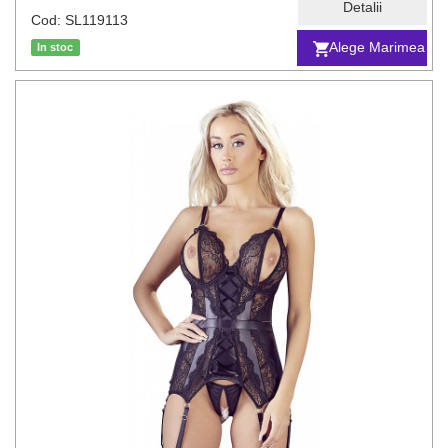
Detalii
Cod: SL119113
Alege Marimea
In stoc