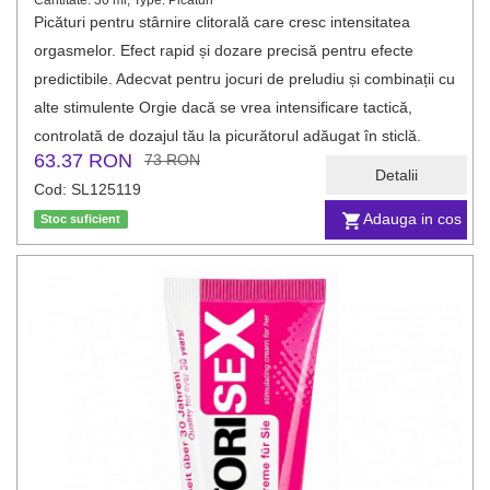
Cantitate: 30 ml, Type: Picături
Picături pentru stârnire clitorală care cresc intensitatea
orgasmelor. Efect rapid și dozare precisă pentru efecte
predictibile. Adecvat pentru jocuri de preludiu și combinații cu
alte stimulente Orgie dacă se vrea intensificare tactică,
controlată de dozajul tău la picurătorul adăugat în sticlă.
63.37 RON
73 RON
Detalii
Cod: SL125119
Adauga in cos
Stoc suficient