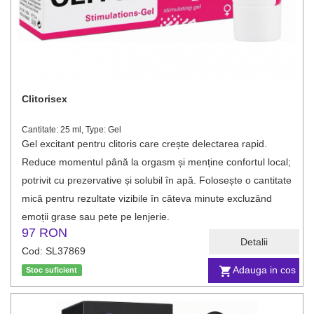
Clitorisex
Cantitate: 25 ml, Type: Gel
Gel excitant pentru clitoris care crește delectarea rapid.
Reduce momentul până la orgasm și menține confortul local;
potrivit cu prezervative și solubil în apă. Folosește o cantitate
mică pentru rezultate vizibile în câteva minute excluzând
emoții grase sau pete pe lenjerie.
97 RON
Detalii
Cod: SL37869
Adauga in cos
Stoc suficient