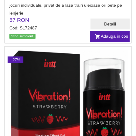
jocuri individuale, privat de a lăsa trăiri uleioase ori pete pe
lenjerie.
67 RON
Detalii
Cod: SL72487
Adauga in cos
Stoc suficient
- 27%