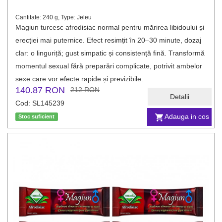
Cantitate: 240 g, Type: Jeleu
Magiun turcesc afrodisiac normal pentru mărirea libidoului și
erecției mai puternice. Efect resimțit în 20–30 minute, dozaj
clar: o linguriță; gust simpatic și consistență fină. Transformă
momentul sexual fără preparări complicate, potrivit ambelor
sexe care vor efecte rapide și previzibile.
140.87 RON
212 RON
Detalii
Cod: SL145239
Adauga in cos
Stoc suficient