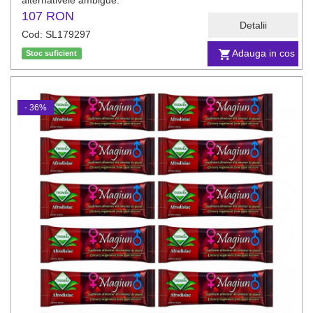
alternativele ambigue.
107 RON
Detalii
Cod: SL179297
Adauga in cos
Stoc suficient
- 36%