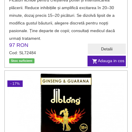
Picături lichide pentru creșterea poftei și intensificarea
plăcerii. Reduce inhibițiile și amplifică excitarea în 20–30
minute, dozaj precis 15–20 picături. Se dizolvă lipsit de a
modifica gustul băuturii, alegere discretă pentru nopți
pasionale. Ține departe de copii; consultați medicul dacă
urmați tratament.
97 RON
Detalii
Cod: SL72484
Adauga in cos
Stoc suficient
- 17%