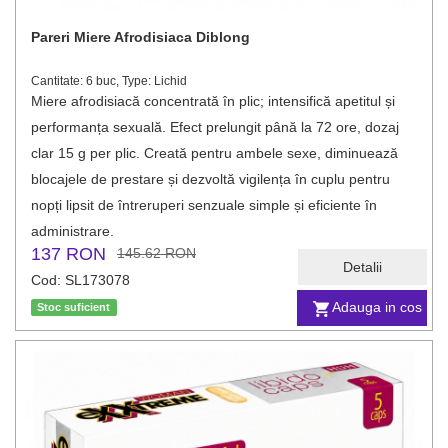
Pareri Miere Afrodisiaca Diblong
Cantitate: 6 buc, Type: Lichid
Miere afrodisiacă concentrată în plic; intensifică apetitul și
performanța sexuală. Efect prelungit până la 72 ore, dozaj
clar 15 g per plic. Creată pentru ambele sexe, diminuează
blocajele de prestare și dezvoltă vigilența în cuplu pentru
nopți lipsit de întreruperi senzuale simple și eficiente în
administrare.
137 RON
145.62 RON
Detalii
Cod: SL173078
Adauga in cos
Stoc suficient