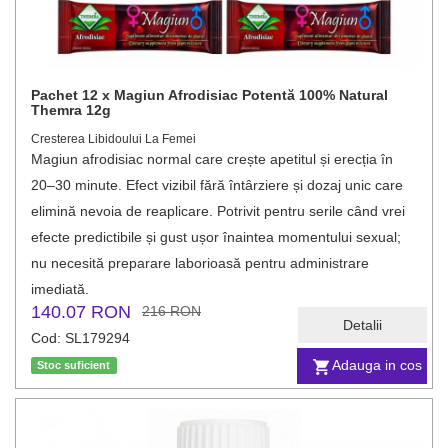
Pachet 12 x Magiun Afrodisiac Potentă 100% Natural
Themra 12g
Cresterea Libidoului La Femei
Magiun afrodisiac normal care crește apetitul și erecția în
20–30 minute. Efect vizibil fără întârziere și dozaj unic care
elimină nevoia de reaplicare. Potrivit pentru serile când vrei
efecte predictibile și gust ușor înaintea momentului sexual;
nu necesită preparare laborioasă pentru administrare
imediată.
140.07 RON
216 RON
Detalii
Cod: SL179294
Adauga in cos
Stoc suficient