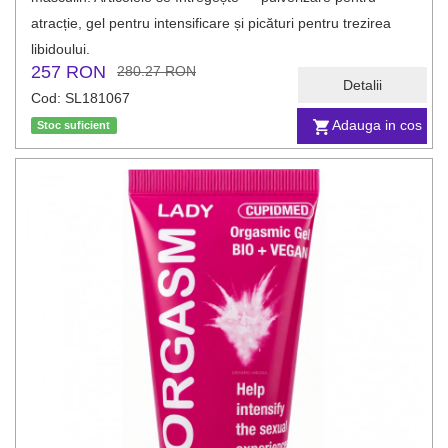
atracție, gel pentru intensificare și picături pentru trezirea
libidoului.
257 RON
280.27 RON
Detalii
Cod: SL181067
Adauga in cos
Stoc suficient