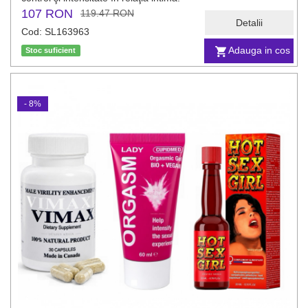
107 RON
119.47 RON
Detalii
Cod: SL163963
Adauga in cos
Stoc suficient
- 8%