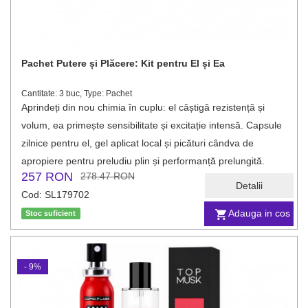
Pachet Putere și Plăcere: Kit pentru El și Ea
Cantitate: 3 buc, Type: Pachet
Aprindeți din nou chimia în cuplu: el câștigă rezistență și
volum, ea primește sensibilitate și excitație intensă. Capsule
zilnice pentru el, gel aplicat local și picături cândva de
apropiere pentru preludiu plin și performanță prelungită.
257 RON
278.47 RON
Detalii
Cod: SL179702
Adauga in cos
Stoc suficient
- 9%