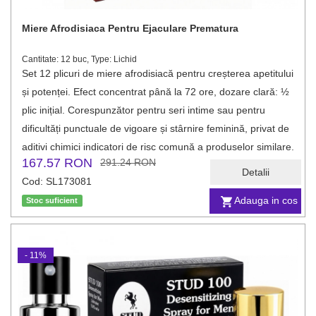
Miere Afrodisiaca Pentru Ejaculare Prematura
Cantitate: 12 buc, Type: Lichid
Set 12 plicuri de miere afrodisiacă pentru creșterea apetitului
și potenței. Efect concentrat până la 72 ore, dozare clară: ½
plic inițial. Corespunzător pentru seri intime sau pentru
dificultăți punctuale de vigoare și stârnire feminină, privat de
aditivi chimici indicatori de risc comună a produselor similare.
167.57 RON
291.24 RON
Detalii
Cod: SL173081
Adauga in cos
Stoc suficient
- 11%