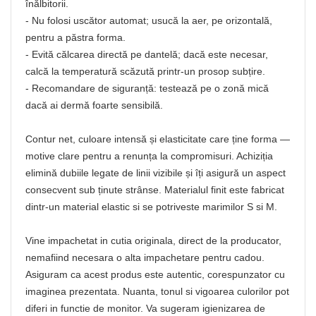
înălbitorii.
- Nu folosi uscător automat; usucă la aer, pe orizontală,
pentru a păstra forma.
- Evită călcarea directă pe dantelă; dacă este necesar,
calcă la temperatură scăzută printr-un prosop subțire.
- Recomandare de siguranță: testează pe o zonă mică
dacă ai dermă foarte sensibilă.
Contur net, culoare intensă și elasticitate care ține forma —
motive clare pentru a renunța la compromisuri. Achiziția
elimină dubiile legate de linii vizibile și îți asigură un aspect
consecvent sub ținute strânse. Materialul finit este fabricat
dintr-un material elastic si se potriveste marimilor S si M.
Vine impachetat in cutia originala, direct de la producator,
nemafiind necesara o alta impachetare pentru cadou.
Asiguram ca acest produs este autentic, corespunzator cu
imaginea prezentata. Nuanta, tonul si vigoarea culorilor pot
diferi in functie de monitor. Va sugeram igienizarea de