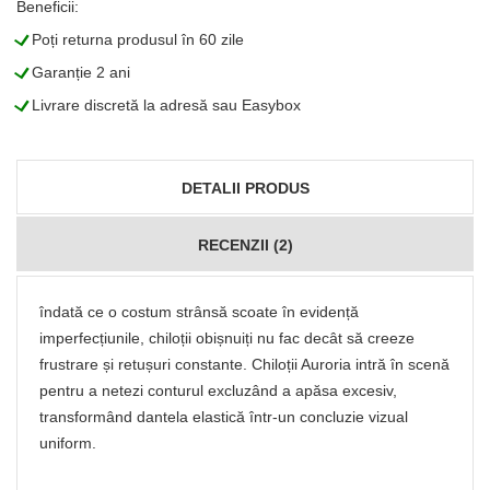
Beneficii:
L
Poți returna produsul în 60 zile
L
Garanție 2 ani
L
Livrare discretă la adresă sau Easybox
DETALII PRODUS
RECENZII (2)
îndată ce o costum strânsă scoate în evidență
imperfecțiunile, chiloții obișnuiți nu fac decât să creeze
frustrare și retușuri constante. Chiloții Auroria intră în scenă
pentru a netezi conturul excluzând a apăsa excesiv,
transformând dantela elastică într-un concluzie vizual
uniform.