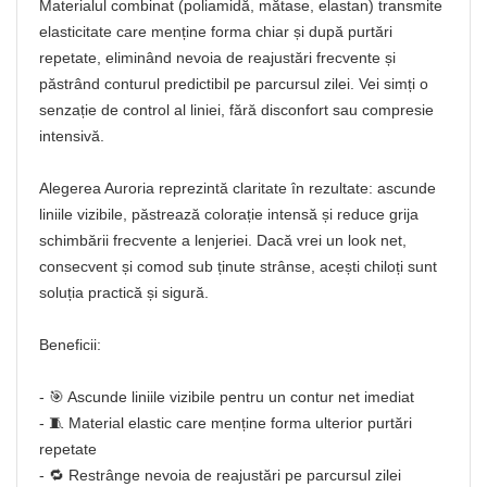
Materialul combinat (poliamidă, mătase, elastan) transmite
elasticitate care menține forma chiar și după purtări
repetate, eliminând nevoia de reajustări frecvente și
păstrând conturul predictibil pe parcursul zilei. Vei simți o
senzație de control al liniei, fără disconfort sau compresie
intensivă.
Alegerea Auroria reprezintă claritate în rezultate: ascunde
liniile vizibile, păstrează colorație intensă și reduce grija
schimbării frecvente a lenjeriei. Dacă vrei un look net,
consecvent și comod sub ținute strânse, acești chiloți sunt
soluția practică și sigură.
Beneficii:
- 🎯 Ascunde liniile vizibile pentru un contur net imediat
- 🧵 Material elastic care menține forma ulterior purtări
repetate
- 🔁 Restrânge nevoia de reajustări pe parcursul zilei