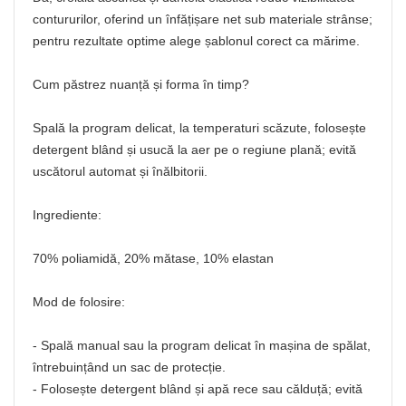
contururilor, oferind un înfățișare net sub materiale strânse;
pentru rezultate optime alege șablonul corect ca mărime.
Cum păstrez nuanță și forma în timp?
Spală la program delicat, la temperaturi scăzute, folosește
detergent blând și usucă la aer pe o regiune plană; evită
uscătorul automat și înălbitorii.
Ingrediente:
70% poliamidă, 20% mătase, 10% elastan
Mod de folosire:
- Spală manual sau la program delicat în mașina de spălat,
întrebuințând un sac de protecție.
- Folosește detergent blând și apă rece sau călduță; evită