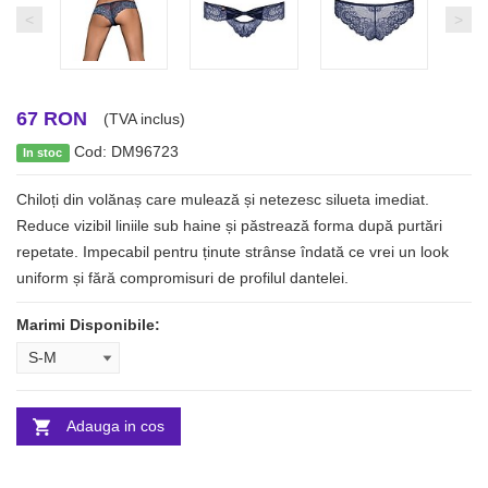
<
>
67 RON
(TVA inclus)
Cod: DM96723
In stoc
Chiloți din volănaș care mulează și netezesc silueta imediat.
Reduce vizibil liniile sub haine și păstrează forma după purtări
repetate. Impecabil pentru ținute strânse îndată ce vrei un look
uniform și fără compromisuri de profilul dantelei.
Marimi Disponibile:
Adauga in cos