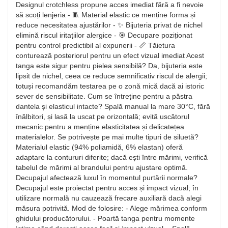
Designul crotchless propune acces imediat fără a fi nevoie
să scoți lenjeria - 🧵 Material elastic ce menține forma și
reduce necesitatea ajustărilor - ✨ Bijuteria privat de nichel
elimină riscul iritațiilor alergice - 🎯 Decupare poziționat
pentru control predictibil al expunerii - 📏 Tăietura
conturează posteriorul pentru un efect vizual imediat Acest
tanga este sigur pentru pielea sensibilă? Da, bijuteria este
lipsit de nichel, ceea ce reduce semnificativ riscul de alergii;
totuși recomandăm testarea pe o zonă mică dacă ai istoric
sever de sensibilitate. Cum se întreține pentru a păstra
dantela și elasticul intacte? Spală manual la mare 30°C, fără
înălbitori, și lasă la uscat pe orizontală; evită uscătorul
mecanic pentru a menține elasticitatea și delicatețea
materialelor. Se potrivește pe mai multe tipuri de siluetă?
Materialul elastic (94% poliamidă, 6% elastan) oferă
adaptare la contururi diferite; dacă ești între mărimi, verifică
tabelul de mărimi al brandului pentru ajustare optimă.
Decupajul afectează luxul în momentul purtării normale?
Decupajul este proiectat pentru acces și impact vizual; în
utilizare normală nu cauzează frecare auxiliară dacă alegi
măsura potrivită. Mod de folosire: - Alege mărimea conform
ghidului producătorului. - Poartă tanga pentru momente