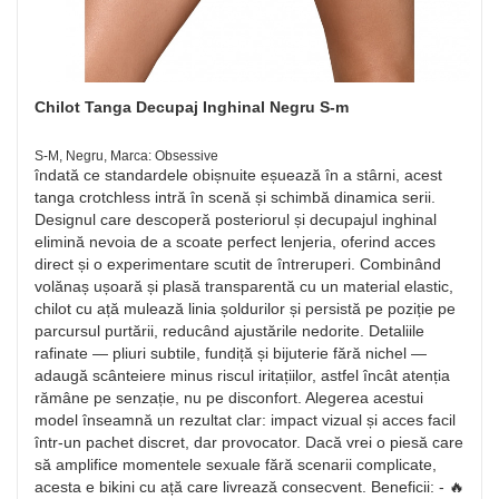
Chilot Tanga Decupaj Inghinal Negru S-m
S-M, Negru, Marca: Obsessive
îndată ce standardele obișnuite eșuează în a stârni, acest
tanga crotchless intră în scenă și schimbă dinamica serii.
Designul care descoperă posteriorul și decupajul inghinal
elimină nevoia de a scoate perfect lenjeria, oferind acces
direct și o experimentare scutit de întreruperi. Combinând
volănaș ușoară și plasă transparentă cu un material elastic,
chilot cu ață mulează linia șoldurilor și persistă pe poziție pe
parcursul purtării, reducând ajustările nedorite. Detaliile
rafinate — pliuri subtile, fundiță și bijuterie fără nichel —
adaugă scânteiere minus riscul iritațiilor, astfel încât atenția
rămâne pe senzație, nu pe disconfort. Alegerea acestui
model înseamnă un rezultat clar: impact vizual și acces facil
într-un pachet discret, dar provocator. Dacă vrei o piesă care
să amplifice momentele sexuale fără scenarii complicate,
acesta e bikini cu ață care livrează consecvent. Beneficii: - 🔥