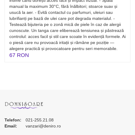
intime când dorești acces facil și impact vizual. - Spală
manual la maximum 30°C, fără înălbitori; stoarce suav și
usucă la aer. - Evită contactul cu parfumuri, uleiuri sau
lubrifianți pe bază de ulei care pot degrada materialul. -
Testează bijuteria pe o zonă mică de piele în caz de alergii
cunoscute. Un tanga care eliberează tensiunea și păstrează
controlul: acces facil și stil care scoate în evidență formele. Ai
o piesă care nu provoacă iritații și rămâne pe poziție —
alegere practică și provocatoare pentru seri memorabile.
67 RON
Telefon:
021-255.21.08
Email:
vanzari@deniro.ro