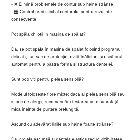
- ❌ Elimină problemele de contur sub haine strânse
- 🎛️ Control predictibil al conturului pentru rezultate
consecvente
Pot spăla chiloții în mașina de spălat?
Da, se pot spăla în mașina de spălat folosind programul
delicat și un sac de protecție; evită înălbitorii și uscătorul
automat pentru a păstra forma și structura dantelei.
Sunt potriviți pentru pielea sensibilă?
Modelul folosește fibre mixte; dacă ai pielea sensibilă sau
istoric de alergii, recomandăm testarea pe o suprafață
mică înainte de purtare prelungită.
Ascund cu adevărat liniile sub haine foarte strânse?
Da, croiala ascunsă și dantela elastică reduc vizibilitatea