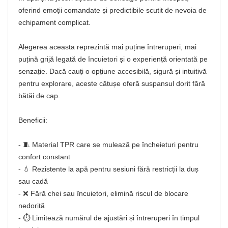
oferind emoții comandate și predictibile scutit de nevoia de
echipament complicat.
Alegerea aceasta reprezintă mai puține întreruperi, mai
puțină grijă legată de încuietori și o experiență orientată pe
senzație. Dacă cauți o opțiune accesibilă, sigură și intuitivă
pentru explorare, aceste cătușe oferă suspansul dorit fără
bătăi de cap.
Beneficii:
- 🧵 Material TPR care se mulează pe încheieturi pentru
confort constant
- 💧 Rezistente la apă pentru sesiuni fără restricții la duș
sau cadă
- ❌ Fără chei sau încuietori, elimină riscul de blocare
nedorită
- ⏱️ Limitează numărul de ajustări și întreruperi în timpul