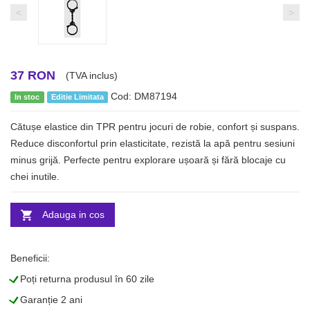
<
>
37 RON
(TVA inclus)
Cod: DM87194
In stoc
Editie Limitata
Cătușe elastice din TPR pentru jocuri de robie, confort și suspans.
Reduce disconfortul prin elasticitate, rezistă la apă pentru sesiuni
minus grijă. Perfecte pentru explorare ușoară și fără blocaje cu
chei inutile.
Adauga in cos
Beneficii:
L
Poți returna produsul în 60 zile
L
Garanție 2 ani