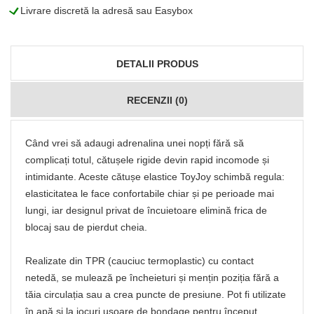
L
Livrare discretă la adresă sau Easybox
DETALII PRODUS
RECENZII (0)
Când vrei să adaugi adrenalina unei nopți fără să
complicați totul, cătușele rigide devin rapid incomode și
intimidante. Aceste cătușe elastice ToyJoy schimbă regula:
elasticitatea le face confortabile chiar și pe perioade mai
lungi, iar designul privat de încuietoare elimină frica de
blocaj sau de pierdut cheia.
Realizate din TPR (cauciuc termoplastic) cu contact
netedă, se mulează pe încheieturi și mențin poziția fără a
tăia circulația sau a crea puncte de presiune. Pot fi utilizate
în apă și la jocuri ușoare de bondage pentru început,