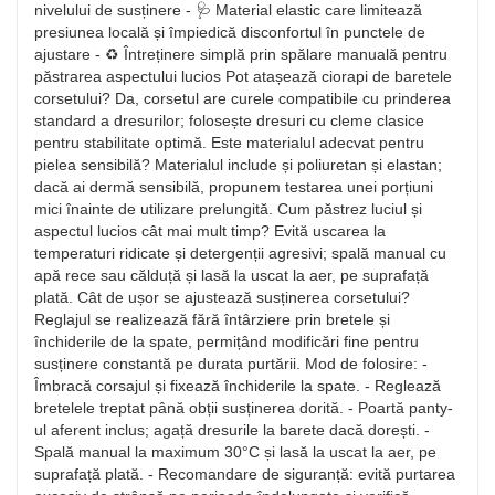
nivelului de susținere - 🩺 Material elastic care limitează
presiunea locală și împiedică disconfortul în punctele de
ajustare - ♻️ Întreținere simplă prin spălare manuală pentru
păstrarea aspectului lucios Pot atașează ciorapi de baretele
corsetului? Da, corsetul are curele compatibile cu prinderea
standard a dresurilor; folosește dresuri cu cleme clasice
pentru stabilitate optimă. Este materialul adecvat pentru
pielea sensibilă? Materialul include și poliuretan și elastan;
dacă ai dermă sensibilă, propunem testarea unei porțiuni
mici înainte de utilizare prelungită. Cum păstrez luciul și
aspectul lucios cât mai mult timp? Evită uscarea la
temperaturi ridicate și detergenții agresivi; spală manual cu
apă rece sau călduță și lasă la uscat la aer, pe suprafață
plată. Cât de ușor se ajustează susținerea corsetului?
Reglajul se realizează fără întârziere prin bretele și
închiderile de la spate, permițând modificări fine pentru
susținere constantă pe durata purtării. Mod de folosire: -
Îmbracă corsajul și fixează închiderile la spate. - Reglează
bretelele treptat până obții susținerea dorită. - Poartă panty-
ul aferent inclus; agață dresurile la barete dacă dorești. -
Spală manual la maximum 30°C și lasă la uscat la aer, pe
suprafață plată. - Recomandare de siguranță: evită purtarea