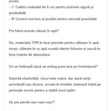
jocului
- 📏 Calibru maleabil de 6 cm pentru potrivire sigură și
predictibilă
- 🎯 Control mai bun al poziției pentru senzații previzibile
Pot folosi aceste cătușe în apă?
Da, materialul TPR le face potrivite pentru utilizare în apă;
totuși, clătește-le cu apă curată ulterior folosire și usucă-le
bine înainte de depozitare.
Ce se întâmplă dacă se strâng prea tare pe încheietură?
Datorită elasticității, riscul este redus, dar dacă simți
amorțeală sau durere, scoate-le imediat; testează inițial pe
perioade scurte pentru a stabili luxul optim.
Se pot pierde sau rupe ușor?