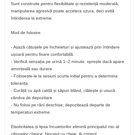
Sunt construite pentru flexibilitate și rezistență moderată;
manipularea agresivă poate accelera uzura, deci evită
întinderea la extreme.
Mod de folosire:
- Așază cătușele pe încheieturi și ajustează prin întindere
ușoară pentru fixare confortabilă.
- Verifică senzația pe urmă 1–2 minute; oprește dacă apare
amorțeală sau durere.
- Folosește-le la sesiuni scurte inițial pentru a determina
toleranța.
- Curăță cu apă caldă și săpun blând, clătește și usucă
cândva de depozitare.
- Nu folosi pe răni deschise; depozitează departe de
temperaturi extreme.
Elasticitatea și lipsa încuietorilor elimină principalul risc al
cătușelor clasice: blocajul cu cheie. Ai control,