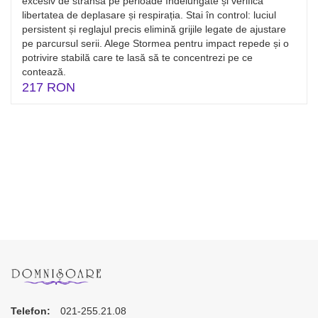
excesiv de strânsă pe perioade îndelungate și verifică
libertatea de deplasare și respirația. Stai în control: luciul
persistent și reglajul precis elimină grijile legate de ajustare
pe parcursul serii. Alege Stormea pentru impact repede și o
potrivire stabilă care te lasă să te concentrezi pe ce
contează.
217 RON
Telefon:
021-255.21.08