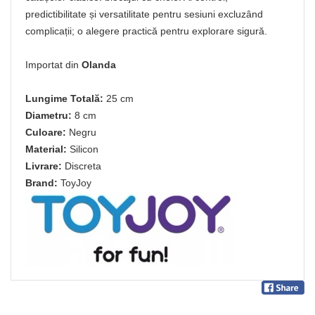
predictibilitate și versatilitate pentru sesiuni excluzând
complicații; o alegere practică pentru explorare sigură.
Importat din
Olanda
Lungime Totală:
25 cm
Diametru:
8 cm
Culoare:
Negru
Material:
Silicon
Livrare:
Discreta
Brand:
ToyJoy