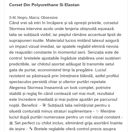
Corset Din Polyurethane Si Elastan
S-M, Negru, Marca: Obsessive
Când vrei să intri în încăpere și să oprești privirile, corsetul
Stormea intervine acolo unde lenjeria obișnuită eșuează:
talia se subțiază vizibil, iar pieptul rămâne accentuat lipsit de
suprapuneri inutile. Materialul lucios imitând latexul asigură
un impact vizual imediat, iar spatele reglabil elimină nevoia
de reajustări constante în momentul serii. Senzația este de
control: bretelele ajustabile îngăduie stabilirea unei susțineri
predictibile, iar chilotul asortat adăugat îți transmite setul
gata de purtat, economisind timp la pregătire. Luciul
rezistent se păstrează prin întreținere blândă, astfel profilul
spectaculos persistă chiar și ulterior purtări repetate.
Alegerea Stormea înseamnă un look complet, potrivire
stabilă și reglaj fin când contează cel mai mult; rezultatul
este încredere imediată și mai puține ajustări pe parcursul
nopții. Beneficii: - 🎯 Subțiază talia neîntârziat pentru o
siluetă conturată minus straturi suplimentare - ✨ Menține
luciul după purtări numeroase pentru un rod vizual constant -
🎀 Set perfect cu chilot inclus, eliminând grija asortării înainte
de ieșire - 🔧 Bretele reglabile oferă control precis asupra