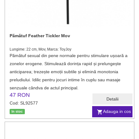
Pămătuf Feather Tickler Mov
Lungime: 22 cm, Mov, Marca: ToyJoy
Pămătuf sexual din pene normale pentru stimulare ușoară a
zonelor erogene. Stimulează dorința rapid și prelungește
anticiparea; trezește emoții subtile și elimină monotonia
preludiului. Idilic pentru jocuri intime în cuplu sau masaje
senzuale cândva de actul principal.
47 RON
Detalii
Cod: SL92577
Adauga in cos
In stoc