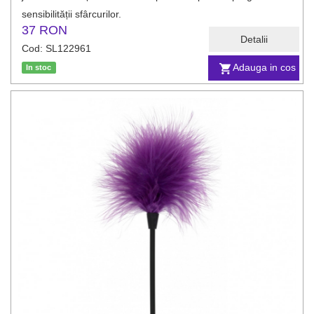
sensibilității sfârcurilor.
37 RON
Detalii
Cod: SL122961
Adauga in cos
In stoc