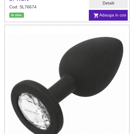
Detalii
Cod: SL76674
Adauga in cos
In stoc