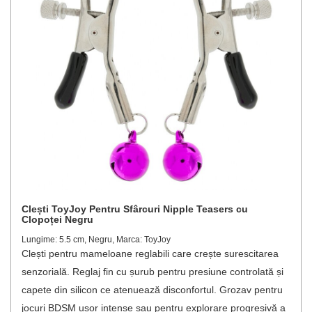
Clești ToyJoy Pentru Sfârcuri Nipple Teasers cu
Clopoței Negru
Lungime: 5.5 cm, Negru, Marca: ToyJoy
Clești pentru mameloane reglabili care crește surescitarea
senzorială. Reglaj fin cu șurub pentru presiune controlată și
capete din silicon ce atenuează disconfortul. Grozav pentru
jocuri BDSM ușor intense sau pentru explorare progresivă a