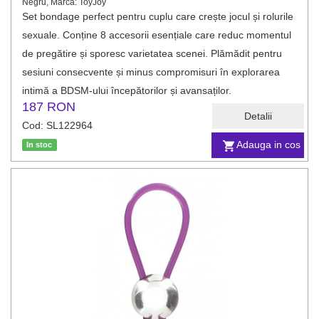
Negru, Marca: ToyJoy
Set bondage perfect pentru cuplu care crește jocul și rolurile
sexuale. Conține 8 accesorii esențiale care reduc momentul
de pregătire și sporesc varietatea scenei. Plămădit pentru
sesiuni consecvente și minus compromisuri în explorarea
intimă a BDSM-ului începătorilor și avansaților.
187 RON
Detalii
Cod: SL122964
Adauga in cos
In stoc