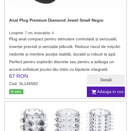
Anal Plug Premium Diamond Jewel Small Negru
Lungime: 7 cm, Inserabila: 4
Plug anal compact pentru stimulare controlată și senzuală;
inserție precisă și senzație plăcută. Reduce riscul de mișcări
nedorite și menține poziția stabilă, durabil și robust la apă.
Perfect pentru explorări discrete sau pentru a adăuga un
accent sofisticat jocului tău intim cu bijuterie integrată.
67 RON
Detalii
Cod: SL145582
Adauga in cos
In stoc