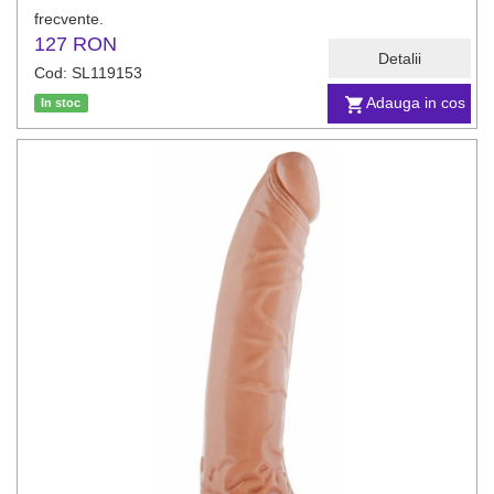
frecvente.
127 RON
Detalii
Cod: SL119153
Adauga in cos
In stoc