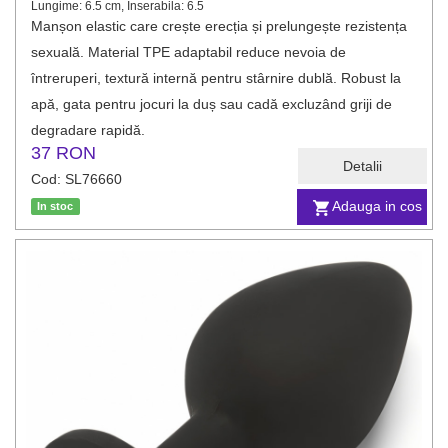
Lungime: 6.5 cm, Inserabila: 6.5
Manșon elastic care crește erecția și prelungește rezistența
sexuală. Material TPE adaptabil reduce nevoia de
întreruperi, textură internă pentru stârnire dublă. Robust la
apă, gata pentru jocuri la duș sau cadă excluzând griji de
degradare rapidă.
37 RON
Detalii
Cod: SL76660
Adauga in cos
In stoc