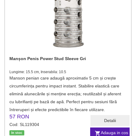
Manșon Penis Power Stud Sleeve Gri
Lungime: 15.5 cm, Inserabila: 10.5
Manson penian care adaugă aproximativ 5 cm și crește
circumferința pentru impact instant. Stabilire elastică care
elimină alunecările și menține erecția; reutilizabil și aferent
cu lubrifianți pe bază de apă. Perfect pentru sesiuni fără
întreruperi și efecte predictibile în fiecare utilizare.
57 RON
Detalii
Cod: SL119304
Adauga in cos
In stoc