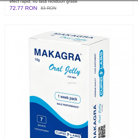
efect rapid; nu lasă reziduuri grase.
72.77 RON
83 RON