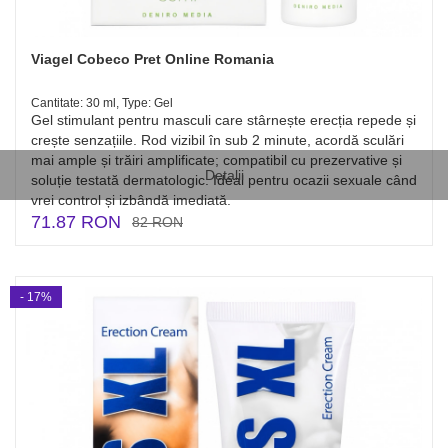
Viagel Cobeco Pret Online Romania
Cantitate: 30 ml, Type: Gel
Gel stimulant pentru masculi care stârnește erecția repede și
crește senzațiile. Rod vizibil în sub 2 minute, acordă sculări
mai ample și trăiri amplificate; compatibil cu prezervative și
Detalii
soluție testată dermatologic. Ideal pentru ocazii sexuale când
vrei control și izbândă imediată.
71.87 RON
82 RON
- 17%