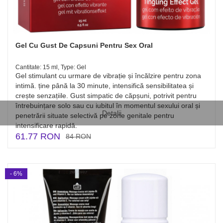
Gel Cu Gust De Capsuni Pentru Sex Oral
Cantitate: 15 ml, Type: Gel
Gel stimulant cu urmare de vibrație și încălzire pentru zona
intimă. ține până la 30 minute, intensifică sensibilitatea și
crește senzațiile. Gust simpatic de căpșuni, potrivit pentru
întrebuințare solo sau cu iubitul în momentul sexului oral și
Detalii
penetrării situate selectivă pe zone genitale pentru
intensificare rapidă.
61.77 RON
84 RON
- 6%