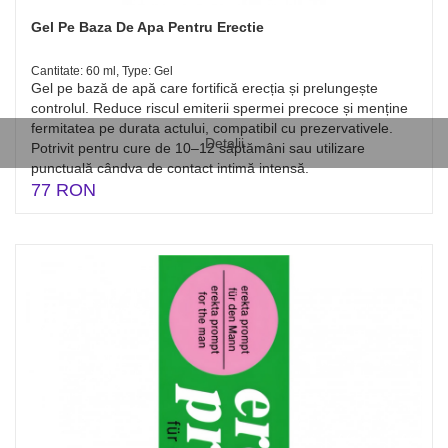
Gel Pe Baza De Apa Pentru Erectie
Cantitate: 60 ml, Type: Gel
Gel pe bază de apă care fortifică erecția și prelungește
controlul. Reduce riscul emiterii spermei precoce și menține
fermitatea pe durata actului, compatibil cu prezervativele.
Detalii
Potrivit pentru cure de 10–12 săptămâni sau utilizare
punctuală cândva de contact intimă intensă.
77 RON