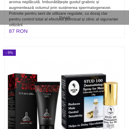
aroma neplăcută. Îmbunătățește gustul grabnic și
augmentează volumul prin susținerea spermatogenezei.
Potrivite pentru serii de utilizare regulate, cu dozaj clar
Detalii
pentru control total al efectului punctual și zilnic al siguranței
utilizării.
87 RON
- 9%