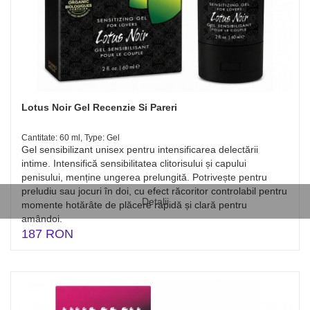
Lotus Noir Gel Recenzie Si Pareri
Cantitate: 60 ml, Type: Gel
Gel sensibilizant unisex pentru intensificarea delectării
intime. Intensifică sensibilitatea clitorisului și capului
penisului, menține ungerea prelungită. Potrivește pentru
preludiu sau jocuri în doi, cu efect răcoritor controlabil pentru
Detalii
momente hotărâte de plăcere rapidă și clară pentru
amândoi.
187 RON