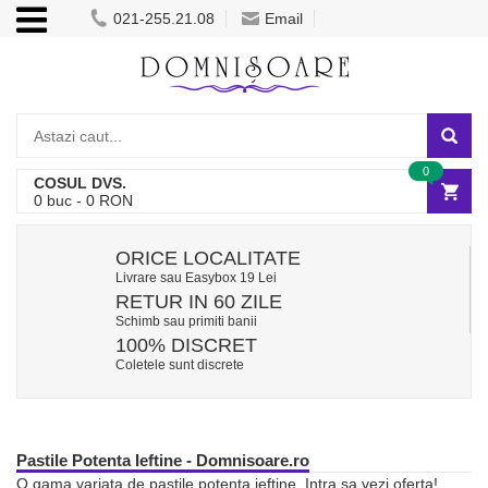
021-255.21.08
Email
0
COSUL DVS.
0
buc -
0
RON
ORICE LOCALITATE
Livrare sau Easybox 19 Lei
RETUR IN 60 ZILE
Schimb sau primiti banii
100% DISCRET
Coletele sunt discrete
Pastile Potenta Ieftine - Domnisoare.ro
O gama variata de pastile potenta ieftine. Intra sa vezi oferta!