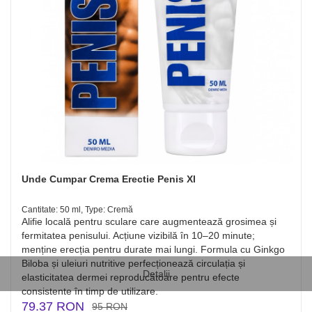
Unde Cumpar Crema Erectie Penis Xl
Cantitate: 50 ml, Type: Cremă
Alifie locală pentru sculare care augmentează grosimea și
fermitatea penisului. Acțiune vizibilă în 10–20 minute;
menține erecția pentru durate mai lungi. Formula cu Ginkgo
Biloba și uleiuri nutritive perfecționează circulația și
Detalii
elasticitatea dermei reproducătoare pentru efecte
consistente în timp de utilizare.
79.37 RON
95 RON