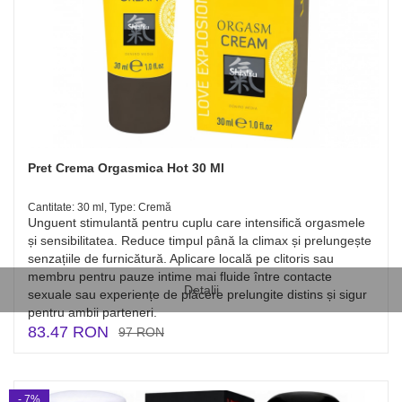
Pret Crema Orgasmica Hot 30 Ml
Cantitate: 30 ml, Type: Cremă
Unguent stimulantă pentru cuplu care intensifică orgasmele
și sensibilitatea. Reduce timpul până la climax și prelungește
senzațiile de furnicătură. Aplicare locală pe clitoris sau
membru pentru pauze intime mai fluide între contacte
Detalii
sexuale sau experiențe de plăcere prelungite distins și sigur
pentru ambii parteneri.
83.47 RON
97 RON
- 7%