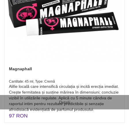
Magnaphall
Cantitate: 45 ml, Type: Cremă
Alifie locală care intensifică circulația și incită erecția imediat.
Crește fermitatea și susține mărirea în dimensiuni; concluzie
vizibil în utilizările regulate. Aplică cu 5 minute cândva de
Detalii
raportul intim pentru rezultate predictibile și senzație
afrodisiacă evidențiată de parfumul produsului.
97 RON