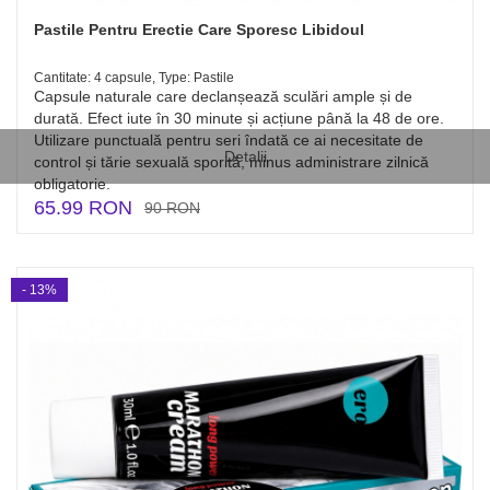
Pastile Pentru Erectie Care Sporesc Libidoul
Cantitate: 4 capsule, Type: Pastile
Capsule naturale care declanșează sculări ample și de
durată. Efect iute în 30 minute și acțiune până la 48 de ore.
Utilizare punctuală pentru seri îndată ce ai necesitate de
Detalii
control și tărie sexuală sporită, minus administrare zilnică
obligatorie.
65.99 RON
90 RON
- 13%