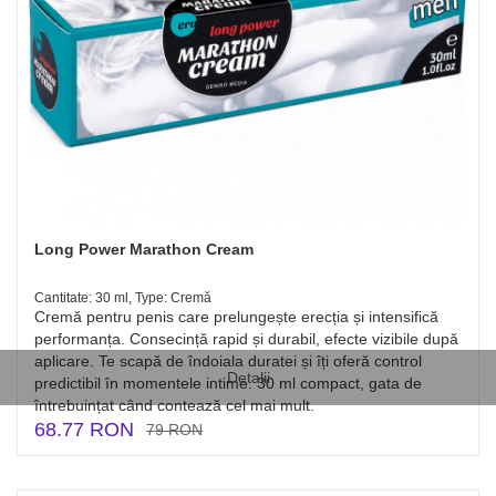
Long Power Marathon Cream
Cantitate: 30 ml, Type: Cremă
Cremă pentru penis care prelungește erecția și intensifică
performanța. Consecință rapid și durabil, efecte vizibile după
aplicare. Te scapă de îndoiala duratei și îți oferă control
Detalii
predictibil în momentele intime. 30 ml compact, gata de
întrebuințat când contează cel mai mult.
68.77 RON
79 RON