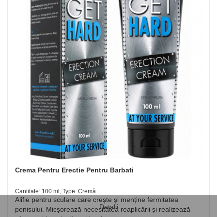
Crema Pentru Erectie Pentru Barbati
Cantitate: 100 ml, Type: Cremă
Alifie pentru sculare care crește și menține fermitatea
Detalii
penisului. Micșorează necesitatea reaplicării și realizează