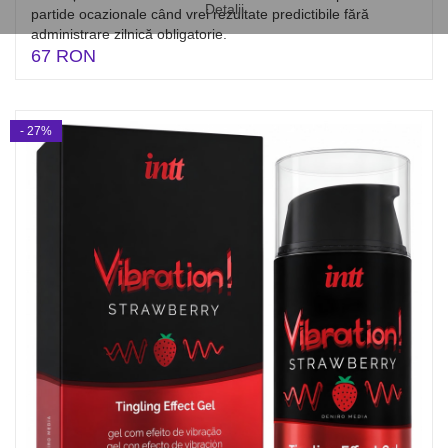
Detalii
partide ocazionale când vrei rezultate predictibile fără
administrare zilnică obligatorie.
67 RON
- 27%