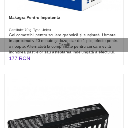
Makagra Pentru Impotenta
Cantitate: 70 g, Type: Jeleu
Gel comestibil pentru sculare grabnică și susținută. Urmare
în aproximativ 20 minute și dozaj clar de 1 plic; efecte pentru
Detalii
o noapte. Alternativă la comprimate pentru cei care evită
înghițirea pastilelor sau așteptarea îndelungată a efectului.
177 RON