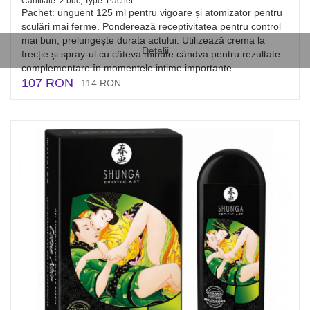
Cantitate: 2 buc, Type: Pachet
Pachet: unguent 125 ml pentru vigoare și atomizator pentru
sculări mai ferme. Ponderează receptivitatea pentru control
mai bun, prelungește durata actului. Utilizează crema la
Detalii
frecție și spray-ul cu câteva minute cândva pentru rezultate
complementare în momentele intime importante.
107 RON
114 RON