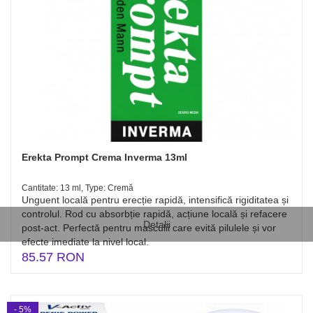
Erekta Prompt Crema Inverma 13ml
Cantitate: 13 ml, Type: Cremă
Unguent locală pentru erecție rapidă, intensifică rigiditatea și
controlul. Rod cu absorbție rapidă, acțiune locală și refacere
Detalii
post-act. Perfectă pentru masculii care evită pilulele și vor
efecte imediate la nivel local.
85.57 RON
- 5%