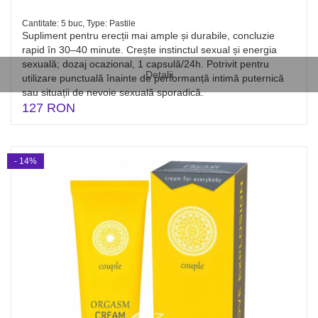
Cantitate: 5 buc, Type: Pastile
Supliment pentru erecții mai ample și durabile, concluzie
rapid în 30–40 minute. Crește instinctul sexual și energia
sexuală; dozaj ocazional, 1 capsulă/24h. Potrivit pentru
Detalii
utilizare punctuală înainte de performanță intimă puternică
sau situații de nevoie sexuală sporadică.
127 RON
- 14%