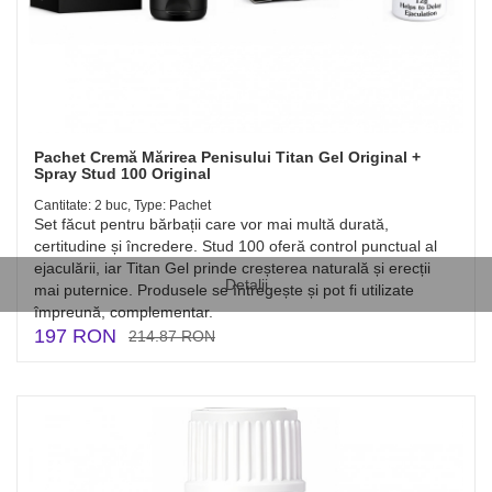
Pachet Cremă Mărirea Penisului Titan Gel Original +
Spray Stud 100 Original
Cantitate: 2 buc, Type: Pachet
Set făcut pentru bărbații care vor mai multă durată,
certitudine și încredere. Stud 100 oferă control punctual al
ejaculării, iar Titan Gel prinde creșterea naturală și erecții
Detalii
mai puternice. Produsele se întregește și pot fi utilizate
împreună, complementar.
197 RON
214.87 RON