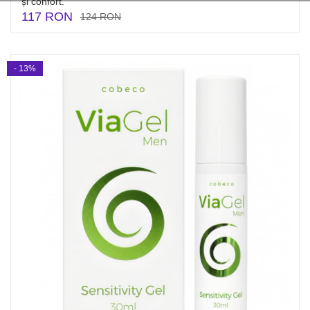
și confort.
117 RON
124 RON
- 13%