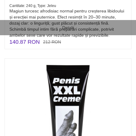
Cantitate: 240 g, Type: Jeleu
Magiun turcesc afrodisiac normal pentru creșterea libidoului
și erecției mai puternice. Efect resimțit în 20–30 minute,
dozaj clar: o linguriță; gust plăcut și consistență fină.
Detalii
Schimbă timpul intim fără preparări complicate, potrivit
ambelor sexe care vor rezultate rapide și previzibile.
140.87 RON
212 RON