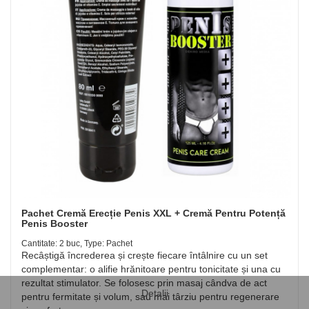
Pachet Cremă Erecție Penis XXL + Cremă Pentru Potență
Penis Booster
Cantitate: 2 buc, Type: Pachet
Recâștigă încrederea și crește fiecare întâlnire cu un set
complementar: o alifie hrănitoare pentru tonicitate și una cu
rezultat stimulator. Se folosesc prin masaj cândva de act
Detalii
pentru fermitate și volum, sau mai târziu pentru regenerare