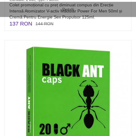
Colet promoțional cu preț diminuat compus din Erecție
Detalii
Intensă Atomizator V-activ Mădular Power For Men 50ml și
Cremă Pentru Energie Sex Propulsor 125ml.
137 RON
144 RON