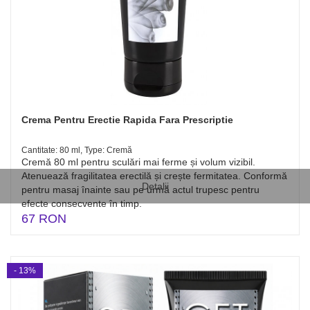
Crema Pentru Erectie Rapida Fara Prescriptie
Cantitate: 80 ml, Type: Cremă
Cremă 80 ml pentru sculări mai ferme și volum vizibil.
Atenuează fragilitatea erectilă și crește fermitatea. Conformă
Detalii
pentru masaj înainte sau pe urmă actul trupesc pentru
efecte consecvente în timp.
67 RON
- 13%