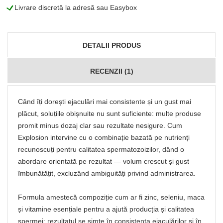
L
Livrare discretă la adresă sau Easybox
DETALII PRODUS
RECENZII (1)
Când îți dorești ejaculări mai consistente și un gust mai
plăcut, soluțiile obișnuite nu sunt suficiente: multe produse
promit minus dozaj clar sau rezultate nesigure. Cum
Explosion intervine cu o combinație bazată pe nutrienți
recunoscuți pentru calitatea spermatozoizilor, dând o
abordare orientată pe rezultat — volum crescut și gust
îmbunătățit, excluzând ambiguități privind administrarea.
Formula amestecă compoziție cum ar fi zinc, seleniu, maca
și vitamine esențiale pentru a ajută producția și calitatea
spermei; rezultatul se simte în consistența ejaculărilor și în