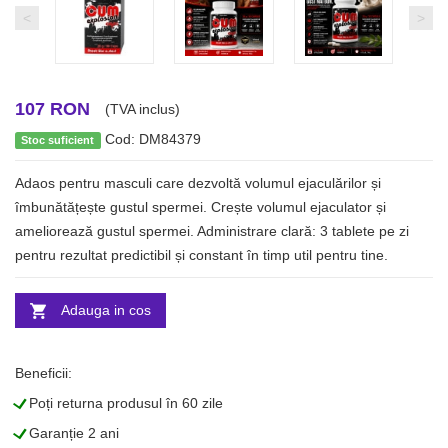
<
>
107 RON
(TVA inclus)
Cod: DM84379
Stoc suficient
Adaos pentru masculi care dezvoltă volumul ejaculărilor și
îmbunătățește gustul spermei. Crește volumul ejaculator și
ameliorează gustul spermei. Administrare clară: 3 tablete pe zi
pentru rezultat predictibil și constant în timp util pentru tine.
Adauga in cos
Beneficii:
L
Poți returna produsul în 60 zile
L
Garanție 2 ani