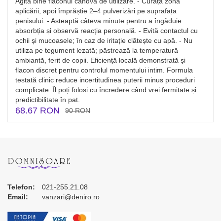
Agită bine flaconul cândva de utilizare. - Curăță zona
aplicării, apoi împrăștie 2–4 pulverizări pe suprafața
penisului. - Așteaptă câteva minute pentru a îngăduie
absorbția și observă reacția personală. - Evită contactul cu
ochii și mucoasele; în caz de iritație clătește cu apă. - Nu
utiliza pe tegument lezată; păstrează la temperatură
ambiantă, ferit de copii. Eficiență locală demonstrată și
flacon discret pentru controlul momentului intim. Formula
testată clinic reduce incertitudinea puterii minus proceduri
complicate. Îl poți folosi cu încredere când vrei fermitate și
predictibilitate în pat.
68.67 RON
90 RON
Telefon:
021-255.21.08
Email:
vanzari@deniro.ro