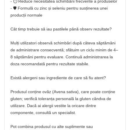
- ⏱️ Reduce necesitatea schimbării frecvente a produselor
- 🛡️ Formulă cu zinc și seleniu pentru susținerea unei
producții normale
Cât timp trebuie să iau pastilele până observ rezultate?
Mulți utilizatori observă schimbări după câteva săptămâni
de administrare consecventă; sfătuim un ciclu minim de 4–
8 săptămâni pentru evaluare. Continuă administrarea la
doza recomandată pentru rezultate stabile.
Există alergeni sau ingrediente de care să fiu atent?
Produsul conține ovăz (Avena sativa), care poate conține
gluten; verifică toleranța personală la gluten cândva de
utilizare. Dacă ai alergii vestite la oricare dintre
componente, consultă un specialist.
Pot combina produsul cu alte suplimente sau