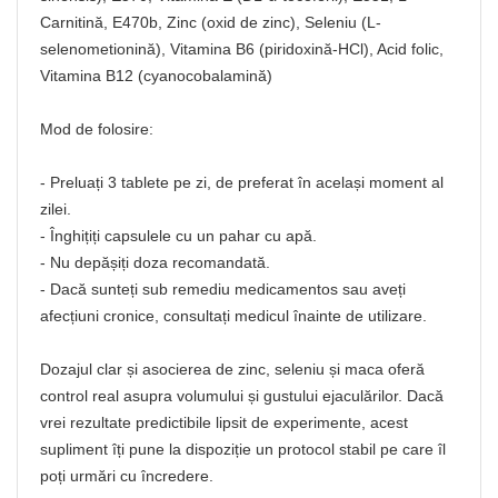
Carnitină, E470b, Zinc (oxid de zinc), Seleniu (L-
selenometionină), Vitamina B6 (piridoxină-HCl), Acid folic,
Vitamina B12 (cyanocobalamină)
Mod de folosire:
- Preluați 3 tablete pe zi, de preferat în același moment al
zilei.
- Înghițiți capsulele cu un pahar cu apă.
- Nu depășiți doza recomandată.
- Dacă sunteți sub remediu medicamentos sau aveți
afecțiuni cronice, consultați medicul înainte de utilizare.
Dozajul clar și asocierea de zinc, seleniu și maca oferă
control real asupra volumului și gustului ejaculărilor. Dacă
vrei rezultate predictibile lipsit de experimente, acest
supliment îți pune la dispoziție un protocol stabil pe care îl
poți urmări cu încredere.