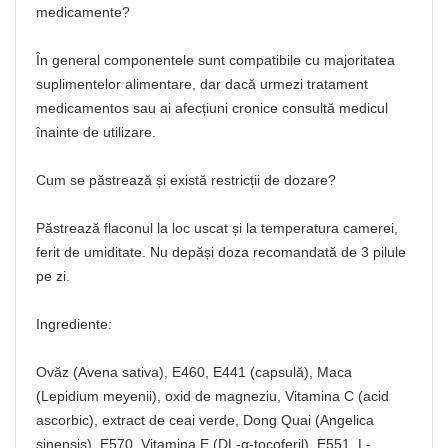
medicamente?
În general componentele sunt compatibile cu majoritatea
suplimentelor alimentare, dar dacă urmezi tratament
medicamentos sau ai afecțiuni cronice consultă medicul
înainte de utilizare.
Cum se păstrează și există restricții de dozare?
Păstrează flaconul la loc uscat și la temperatura camerei,
ferit de umiditate. Nu depăși doza recomandată de 3 pilule
pe zi.
Ingrediente:
Ovăz (Avena sativa), E460, E441 (capsulă), Maca
(Lepidium meyenii), oxid de magneziu, Vitamina C (acid
ascorbic), extract de ceai verde, Dong Quai (Angelica
sinensis), E570, Vitamina E (DL-α-tocoferil), E551, L-