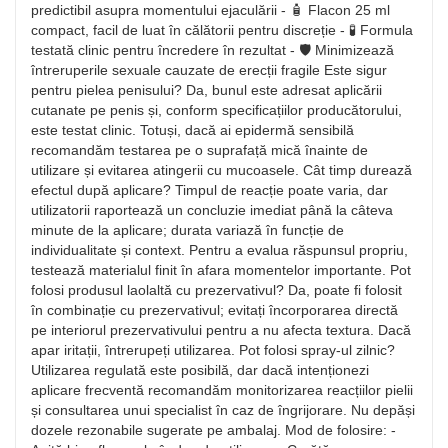
predictibil asupra momentului ejaculării - 🧴 Flacon 25 ml
compact, facil de luat în călătorii pentru discreție - 🧪 Formula
testată clinic pentru încredere în rezultat - 🛡️ Minimizează
întreruperile sexuale cauzate de erecții fragile Este sigur
pentru pielea penisului? Da, bunul este adresat aplicării
cutanate pe penis și, conform specificațiilor producătorului,
este testat clinic. Totuși, dacă ai epidermă sensibilă
recomandăm testarea pe o suprafață mică înainte de
utilizare și evitarea atingerii cu mucoasele. Cât timp durează
efectul după aplicare? Timpul de reacție poate varia, dar
utilizatorii raportează un concluzie imediat până la câteva
minute de la aplicare; durata variază în funcție de
individualitate și context. Pentru a evalua răspunsul propriu,
testează materialul finit în afara momentelor importante. Pot
folosi produsul laolaltă cu prezervativul? Da, poate fi folosit
în combinație cu prezervativul; evitați încorporarea directă
pe interiorul prezervativului pentru a nu afecta textura. Dacă
apar iritații, întrerupeți utilizarea. Pot folosi spray-ul zilnic?
Utilizarea regulată este posibilă, dar dacă intenționezi
aplicare frecventă recomandăm monitorizarea reacțiilor pielii
și consultarea unui specialist în caz de îngrijorare. Nu depăși
dozele rezonabile sugerate pe ambalaj. Mod de folosire: -