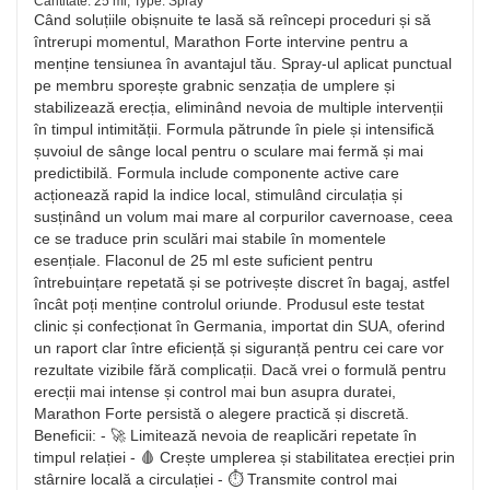
Cantitate: 25 ml, Type: Spray
Când soluțiile obișnuite te lasă să reîncepi proceduri și să
întrerupi momentul, Marathon Forte intervine pentru a
menține tensiunea în avantajul tău. Spray-ul aplicat punctual
pe membru sporește grabnic senzația de umplere și
stabilizează erecția, eliminând nevoia de multiple intervenții
în timpul intimității. Formula pătrunde în piele și intensifică
șuvoiul de sânge local pentru o sculare mai fermă și mai
predictibilă. Formula include componente active care
acționează rapid la indice local, stimulând circulația și
susținând un volum mai mare al corpurilor cavernoase, ceea
ce se traduce prin sculări mai stabile în momentele
esențiale. Flaconul de 25 ml este suficient pentru
întrebuințare repetată și se potrivește discret în bagaj, astfel
încât poți menține controlul oriunde. Produsul este testat
clinic și confecționat în Germania, importat din SUA, oferind
un raport clar între eficiență și siguranță pentru cei care vor
rezultate vizibile fără complicații. Dacă vrei o formulă pentru
erecții mai intense și control mai bun asupra duratei,
Marathon Forte persistă o alegere practică și discretă.
Beneficii: - 🚀 Limitează nevoia de reaplicări repetate în
timpul relației - 🩸 Crește umplerea și stabilitatea erecției prin
stârnire locală a circulației - ⏱️ Transmite control mai