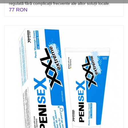
regulată fără complicații frecvente ale altor soluții locale.
77 RON