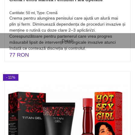
Cantitate: 50 ml, Type: Cremă
Crema pentru alungirea penisului care ajută un alură mai
plin și ferm. Diminuează dependența de proceduri invazive și
menține o rutină cu doze clare 2–3 aplicări/zi.
Corespunzătoare pentru partenerul care vrea progres
Detalii
măsurabil lipsit de intervenții chirurgicale invazive atunci
îndată ce contează discreția și controlul.
77 RON
- 11%