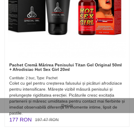
Pachet Cremă Mărirea Penisului Titan Gel Original 50ml
+ Afrodisiac Hot Sex Girl 20ml
Cantitate: 2 buc, Type: Pachet
Colet cu gel pentru creșterea falusului și picături afrodiziace
pentru intensificare. Mărește vizibil măsură penisului și
prelungește rigiditatea erecției. Picăturile cresc excitația
partenerii și măresc umiditatea pentru contact mai fierbinte și
Detalii
imediat observabilă diferență în momente intime, lipsit de
pastile.
177 RON
197.47 RON