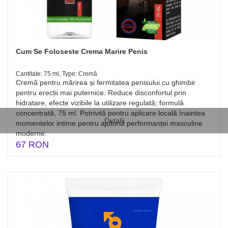
Cum Se Foloseste Crema Marire Penis
Cantitate: 75 ml, Type: Cremă
Cremă pentru mărirea și fermitatea penisului cu ghimbir
pentru erecții mai puternice. Reduce disconfortul prin
hidratare, efecte vizibile la utilizare regulată; formulă
concentrată, 75 ml. Potrivită pentru aplicare locală înaintea
Detalii
momentelor intime pentru ajutorul performanței masculine
moderne.
67 RON