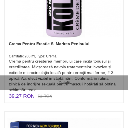
Crema Pentru Erectie Si Marirea Penisului
Cantitate: 200 ml, Type: Cremă
Cremă pentru creșterea membrului care incită tonusul și
erectilitatea. Micșorează nevoia tratamentelor invazive și
extinde microcirculația locală pentru erecții mai ferme; 2-3
aplicări/zi, efect vizibil în săptămâni. Conformă în rutina
Detalii
zilnică de îngrijire sexuală pentru masculi hotărâți să obțină
schimbări reale.
39.27 RON
61 RON