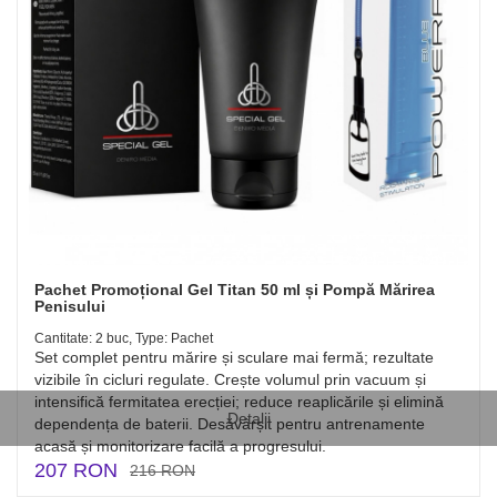
Pachet Promoțional Gel Titan 50 ml și Pompă Mărirea
Penisului
Cantitate: 2 buc, Type: Pachet
Set complet pentru mărire și sculare mai fermă; rezultate
vizibile în cicluri regulate. Crește volumul prin vacuum și
intensifică fermitatea erecției; reduce reaplicările și elimină
Detalii
dependența de baterii. Desăvârșit pentru antrenamente
acasă și monitorizare facilă a progresului.
207 RON
216 RON