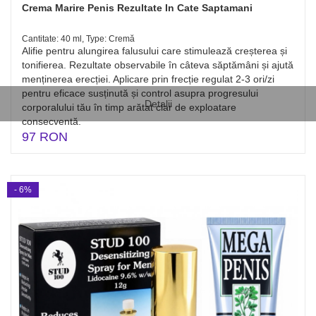
Crema Marire Penis Rezultate In Cate Saptamani
Cantitate: 40 ml, Type: Cremă
Alifie pentru alungirea falusului care stimulează creșterea și
tonifierea. Rezultate observabile în câteva săptămâni și ajută
menținerea erecției. Aplicare prin frecție regulat 2-3 ori/zi
pentru eficace susținută și control asupra progresului
Detalii
corporalului tău în timp arătat clar de exploatare
consecventă.
97 RON
- 6%