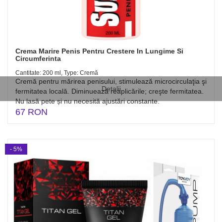
Crema Marire Penis Pentru Crestere In Lungime Si
Circumferinta
Cantitate: 200 ml, Type: Cremă
Cremă pentru mărirea penisului, stimulează microcirculaţia şi
Detalii
fermitatea locală. Diminuează reaplicările; creşte fermitatea.
Nu lasă pete și nu necesită ajustări constante.
67 RON
- 5%