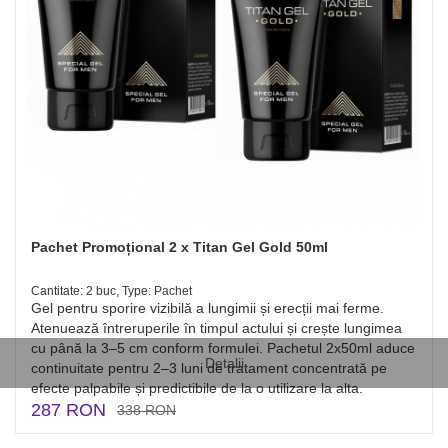
Pachet Promoțional 2 x Titan Gel Gold 50ml
Cantitate: 2 buc, Type: Pachet
Gel pentru sporire vizibilă a lungimii și erecții mai ferme.
Atenuează întreruperile în timpul actului și crește lungimea
cu până la 3–5 cm conform formulei. Pachetul 2x50ml aduce
Detalii
continuitate pentru 2–3 luni de tratament concentrată pe
efecte palpabile și predictibile de la o utilizare la alta.
287 RON
338 RON