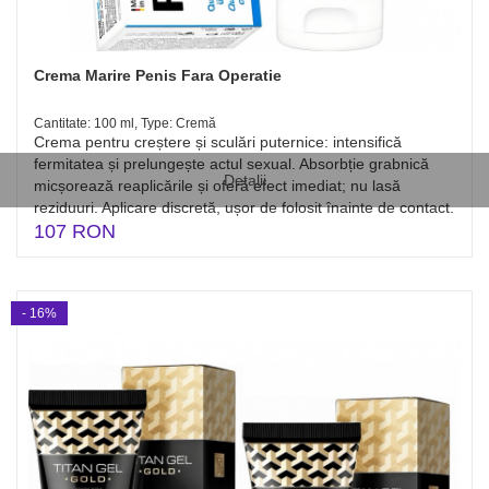
Crema Marire Penis Fara Operatie
Cantitate: 100 ml, Type: Cremă
Crema pentru creștere și sculări puternice: intensifică
fermitatea și prelungește actul sexual. Absorbție grabnică
Detalii
micșorează reaplicările și oferă efect imediat; nu lasă
reziduuri. Aplicare discretă, ușor de folosit înainte de contact.
107 RON
- 16%