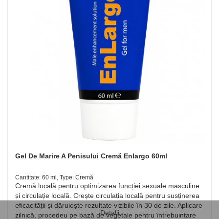
Gel De Marire A Penisului Cremă Enlargo 60ml
Cantitate: 60 ml, Type: Cremă
Cremă locală pentru optimizarea funcției sexuale masculine
și circulație locală. Crește circulația locală pentru susținerea
eficacității și dăruiește rezultate vizibile în 30 de zile. Aplicare
Detalii
zilnică, procedeu pe bază de vegetale pentru întrebuințare