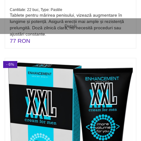
Cantitate: 22 buc, Type: Pastile
Tablete pentru mărirea penisului, vizează augmentare în
lungime și potență. Asigură erecții mai ample și rezistență
Detalii
prelungită. Doză zilnică clară, nu necesită proceduri sau
ajustări constante.
77 RON
- 6%