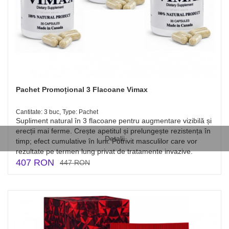
Pachet Promoțional 3 Flacoane Vimax
Cantitate: 3 buc, Type: Pachet
Supliment natural în 3 flacoane pentru augmentare vizibilă și
erecții mai ferme. Crește apetitul și prelungește rezistența în
Detalii
timp; efect cumulative în luni. Potrivit masculilor care vor
rezultate pe termen lung privat de tratamente invazive.
407 RON
447 RON