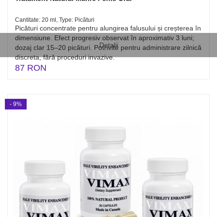
Cantitate: 20 ml, Type: Picături
Picături concentrate pentru alungirea falusului și creșterea în
dimensiune. Efect progresiv observat în aproximativ 3 luni;
Detalii
dozaj clar 15–20 picături. Potrivite pentru administrare zilnică
discreta, fără proceduri invazive.
87 RON
- 9%