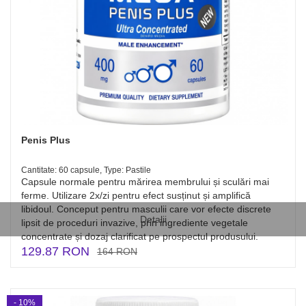
Penis Plus
Cantitate: 60 capsule, Type: Pastile
Capsule normale pentru mărirea membrului și sculări mai
ferme. Utilizare 2x/zi pentru efect susținut și amplifică
libidoul. Conceput pentru masculii care vor efecte discrete
Detalii
lipsit de proceduri invazive, prin ingrediente vegetale
concentrate și dozaj clarificat pe prospectul produsului.
129.87 RON
164 RON
- 10%