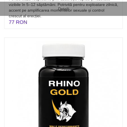
vizibile în 5–12 săptămâni. Potrivită pentru exploatare zilnică,
Detalii
accent pe amplificarea momentelor sexuale și control
crescut al erecției.
77 RON