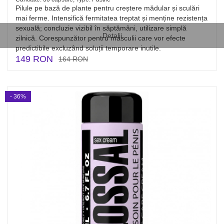
Pilule pe bază de plante pentru creștere mădular și sculări
mai ferme. Intensifică fermitatea treptat și menține rezistența
sexuală; concluzie vizibil în săptămâni, utilizare simplă
Detalii
zilnică. Corespunzător pentru masculii care vor efecte
predictibile excluzând soluții temporare inutile.
149 RON
164 RON
- 36%