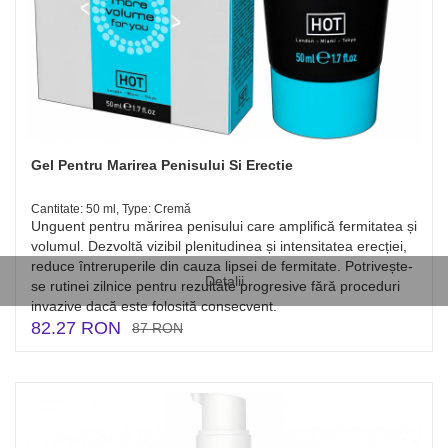
Gel Pentru Marirea Penisului Si Erectie
Cantitate: 50 ml, Type: Cremă
Unguent pentru mărirea penisului care amplifică fermitatea și
volumul. Dezvoltă vizibil plenitudinea și intensitatea erecției,
reduce întreruperile din cauza lipsei de fermitate. Potrivește-
Detalii
se rutinei zilnice pentru rezultate progresive fără proceduri
invazive dacă este folosită consecvent.
82.27 RON
87 RON