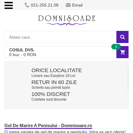
021-255.21.08
Email
0
COSUL DVS.
0
buc -
0
RON
ORICE LOCALITATE
Livrare sau Easybox 19 Lei
RETUR IN 60 ZILE
Schimb sau primiti banii
100% DISCRET
Coletele sunt discrete
Gel De Marire A Penisului - Domnisoare.ro
O gama variata de gel de marire a penisului. Intra sa vezi oferta!