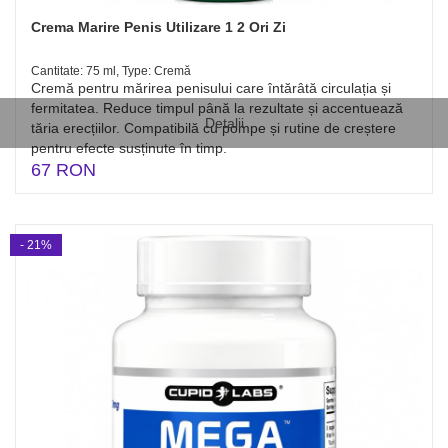
Crema Marire Penis Utilizare 1 2 Ori Zi
Cantitate: 75 ml, Type: Cremă
Cremă pentru mărirea penisului care întărâtă circulația și
fermitatea. Reduce timpul până la rezultate și accentuează
Detalii
tăria erecțiilor. Compatibilă cu pompe și rutine de creștere
pentru efecte susținute în timp.
67 RON
- 21%