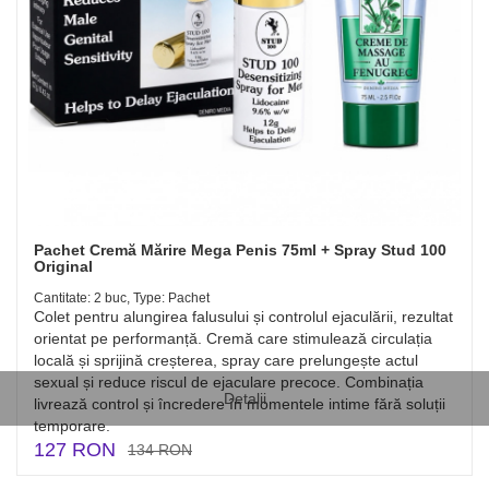
Pachet Cremă Mărire Mega Penis 75ml + Spray Stud 100
Original
Cantitate: 2 buc, Type: Pachet
Colet pentru alungirea falusului și controlul ejaculării, rezultat
orientat pe performanță. Cremă care stimulează circulația
locală și sprijină creșterea, spray care prelungește actul
sexual și reduce riscul de ejaculare precoce. Combinația
Detalii
livrează control și încredere în momentele intime fără soluții
temporare.
127 RON
134 RON