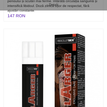
penisului și sculări mai ferme. întărâtă circulația sanguină și
Detalii
intensifică libidoul. Doză zilnică ușor de respectat, fără
ajustări constante.
147 RON