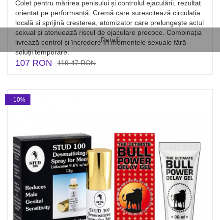
Colet pentru mărirea penisului și controlul ejaculării, rezultat
orientat pe performanță. Cremă care surescitează circulația
locală și sprijină creșterea, atomizator care prelungește actul
sexual și atenuează riscul de ejaculare precoce. Combinația
Detalii
livrează control și încredere în momentele sexuale fără
soluții temporare.
107 RON
119.47 RON
- 10%