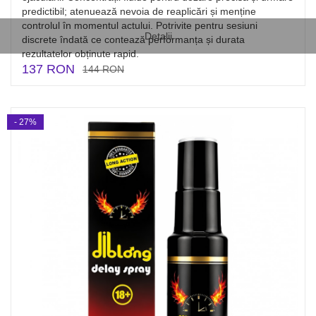
predictibil; atenuează nevoia de reaplicări și menține
controlul în momentul actului. Potrivite pentru sesiuni
Detalii
discrete îndată ce contează performanța și durata
rezultatelor obținute rapid.
137 RON
144 RON
- 27%