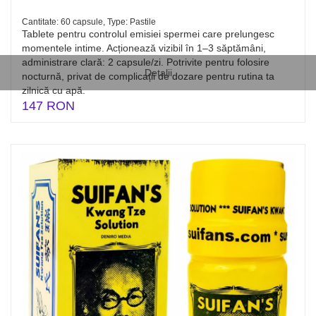
Cantitate: 60 capsule, Type: Pastile
Tablete pentru controlul emisiei spermei care prelungesc
momentele intime. Acționează vizibil în 1–3 săptămâni,
administrare clară: 2 capsule/zi. Potrivite pentru folosire
Detalii
nocturnă, privat de complicații de dozare pentru rutina ta
zilnică cu apă.
147 RON