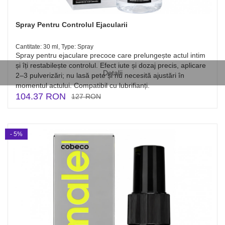
Spray Pentru Controlul Ejacularii
Cantitate: 30 ml, Type: Spray
Spray pentru ejaculare precoce care prelungește actul intim
și îți restabilește controlul. Efect iute și dozaj precis, aplicare
Detalii
2–3 pulverizări; nu lasă pete și nu necesită ajustări în
momentul actului. Compatibil cu lubrifianți.
104.37 RON
127 RON
- 5%