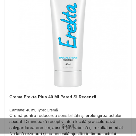
Crema Erekta Plus 40 Ml Pareri Si Recenzii
Cantitate: 40 ml, Type: Cremă
Cremă pentru reducerea sensibilității și prelungirea actului
sexual. Diminuează receptivitatea locală și accelerează
Detalii
salvgardarea erecției; absorbție grabnică și rezultat imediat.
Nu lasă reziduuri și nu necesită ajustări în timpul actului.