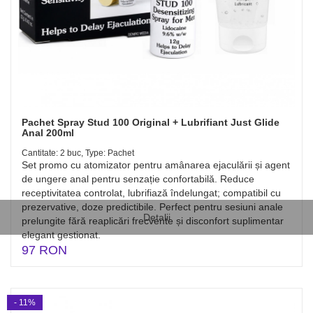
Pachet Spray Stud 100 Original + Lubrifiant Just Glide
Anal 200ml
Cantitate: 2 buc, Type: Pachet
Set promo cu atomizator pentru amânarea ejaculării și agent
de ungere anal pentru senzație confortabilă. Reduce
receptivitatea controlat, lubrifiază îndelungat; compatibil cu
prezervative, doze predictibile. Perfect pentru sesiuni anale
Detalii
prelungite fără reaplicări frecvente și disconfort suplimentar
elegant gestionat.
97 RON
- 11%