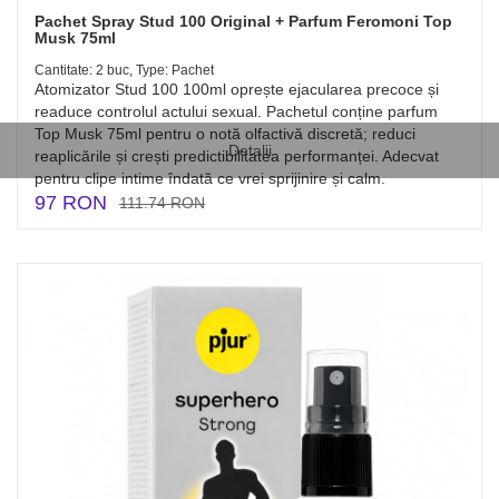
Pachet Spray Stud 100 Original + Parfum Feromoni Top
Musk 75ml
Cantitate: 2 buc, Type: Pachet
Atomizator Stud 100 100ml oprește ejacularea precoce și
readuce controlul actului sexual. Pachetul conține parfum
Top Musk 75ml pentru o notă olfactivă discretă; reduci
Detalii
reaplicările și crești predictibilitatea performanței. Adecvat
pentru clipe intime îndată ce vrei sprijinire și calm.
97 RON
111.74 RON