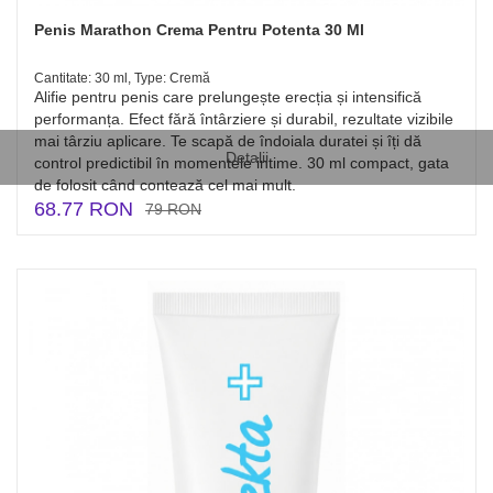
Penis Marathon Crema Pentru Potenta 30 Ml
Cantitate: 30 ml, Type: Cremă
Alifie pentru penis care prelungește erecția și intensifică
performanța. Efect fără întârziere și durabil, rezultate vizibile
mai târziu aplicare. Te scapă de îndoiala duratei și îți dă
Detalii
control predictibil în momentele intime. 30 ml compact, gata
de folosit când contează cel mai mult.
68.77 RON
79 RON