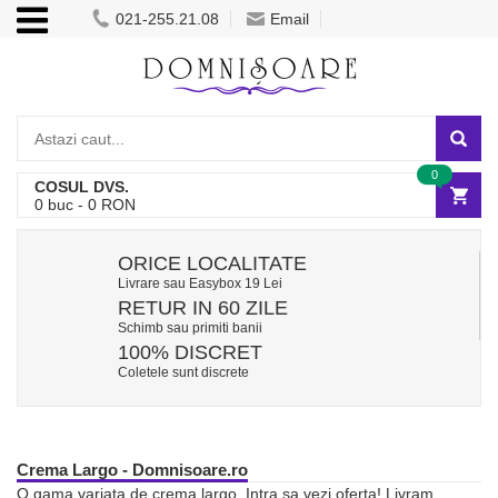
021-255.21.08
Email
0
COSUL DVS.
0
buc -
0
RON
ORICE LOCALITATE
Livrare sau Easybox 19 Lei
RETUR IN 60 ZILE
Schimb sau primiti banii
100% DISCRET
Coletele sunt discrete
Crema Largo - Domnisoare.ro
O gama variata de crema largo. Intra sa vezi oferta! Livram