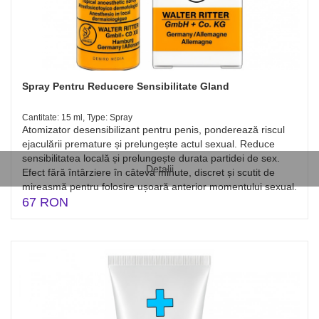
Spray Pentru Reducere Sensibilitate Gland
Cantitate: 15 ml, Type: Spray
Atomizator desensibilizant pentru penis, ponderează riscul
ejaculării premature și prelungește actul sexual. Reduce
sensibilitatea locală și prelungește durata partidei de sex.
Detalii
Efect fără întârziere în câteva minute, discret și scutit de
mireasmă pentru folosire ușoară anterior momentului sexual.
67 RON