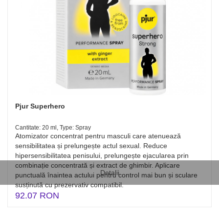
Pjur Superhero
Cantitate: 20 ml, Type: Spray
Atomizator concentrat pentru masculi care atenuează
sensibilitatea și prelungește actul sexual. Reduce
hipersensibilitatea penisului, prelungește ejacularea prin
combinație concentrată și extract de ghimbir. Aplicare
Detalii
punctuală înaintea actului pentru control mai bun și sculare
susținută cu prezervativ compatibil.
92.07 RON