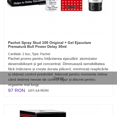
Pachet Spray Stud 100 Original + Gel Ejaculare
Prematură Bull Power Delay 30ml
Cantitate: 2 buc, Type: Pachet
Pachet promo pentru întârzierea ejaculării: atomizator
desensibilizant și gel concentrat. Diminuează sensibilitatea
fără întârziere și crește durata plăcerii; minimizați reaplicările
și obțineți control predictibil. Adecvat pentru momente intime
Detalii
când dețineți nevoie de control sigur și discret pentru
orgasme mai lungi.
97 RON
107.14 RON