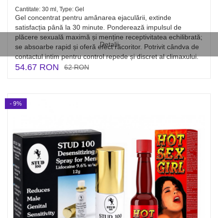
Cantitate: 30 ml, Type: Gel
Gel concentrat pentru amânarea ejaculării, extinde
satisfacția până la 30 minute. Ponderează impulsul de
plăcere sexuală maximă și menține receptivitatea echilibrată;
Detalii
se absoarbe rapid și oferă efect răcoritor. Potrivit cândva de
contactul intim pentru control repede și discret al climaxului.
54.67 RON
62 RON
- 9%