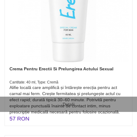
Crema Pentru Erectii Si Prelungirea Actului Sexual
Cantitate: 40 ml, Type: Cremă
Alifie locală care amplifică și întărește erecția pentru act
carnal mai ferm. Crește fermitatea și prelungește actul cu
efect rapid; durată tipică 30–60 minute. Potrivită pentru
Detalii
exploatare punctuală înainte de contact intim, minus
prescripție medicală necesară pentru folosire ocazională.
57 RON