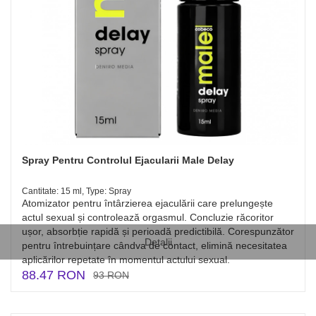
Spray Pentru Controlul Ejacularii Male Delay
Cantitate: 15 ml, Type: Spray
Atomizator pentru întârzierea ejaculării care prelungește
actul sexual și controlează orgasmul. Concluzie răcoritor
ușor, absorbție rapidă și perioadă predictibilă. Corespunzător
Detalii
pentru întrebuințare cândva de contact, elimină necesitatea
aplicărilor repetate în momentul actului sexual.
88.47 RON
93 RON