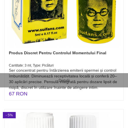
Produs Discret Pentru Controlul Momentului Final
Cantitate: 3 ml, Type: Picături
Ser concentrat pentru întârzierea emiterii spermei și control
îmbunătățit. Diminuează receptivitatea locală și conferă 20–
Detalii
30 aplicări precise. Pensulă integrată pentru dozare lipsit de
risipă, discret în utilizare înainte de atingere intim.
67 RON
- 5%