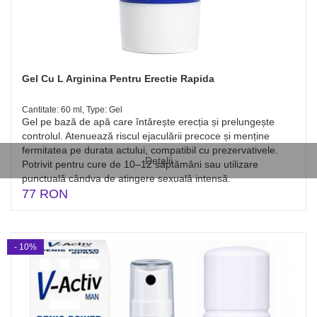
Gel Cu L Arginina Pentru Erectie Rapida
Cantitate: 60 ml, Type: Gel
Gel pe bază de apă care întărește erecția și prelungește
controlul. Atenuează riscul ejaculării precoce și menține
fermitatea pe durata actului, compatibil cu prezervativele.
Detalii
Potrivit pentru cure de 10–12 săptămâni sau utilizare
punctuală cândva de atingere sexuală intensă.
77 RON
- 10%