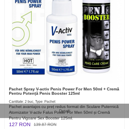
Pachet Spray V-activ Penis Power For Men 50ml + Cremă
Pentru Potență Penis Booster 125ml
Cantitate: 2 buc, Type: Pachet
Pachet avantajos cu preț redus format din Sculare Puternică
Detalii
Atomizator V-activ Falus Power For Men 50ml și Cremă
Pentru Vigoare Sex Booster 125ml.
127 RON
139.87 RON