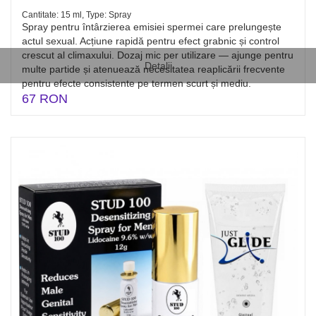
Cantitate: 15 ml, Type: Spray
Spray pentru întârzierea emisiei spermei care prelungește
actul sexual. Acțiune rapidă pentru efect grabnic și control
crescut al climaxului. Dozaj mic per utilizare — ajunge pentru
Detalii
multe partide și atenuează necesitatea reaplicării frecvente
pentru efecte consistente pe termen scurt și mediu.
67 RON