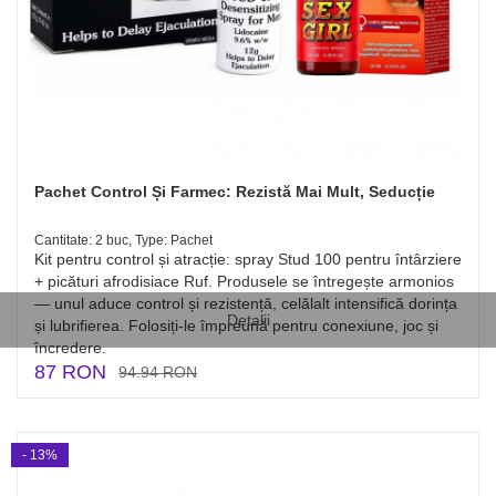
Pachet Control Și Farmec: Rezistă Mai Mult, Seducție
Cantitate: 2 buc, Type: Pachet
Kit pentru control și atracție: spray Stud 100 pentru întârziere
+ picături afrodisiace Ruf. Produsele se întregește armonios
— unul aduce control și rezistență, celălalt intensifică dorința
Detalii
și lubrifierea. Folosiți-le împreună pentru conexiune, joc și
încredere.
87 RON
94.94 RON
- 13%