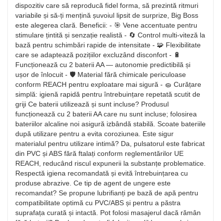
dispozitiv care să reproducă fidel forma, să prezintă ritmuri
variabile și să-ți mențină șuvoiul lipsit de surprize, Big Boss
este alegerea clară. Beneficii: - 🎯 Vene accentuate pentru
stimulare țintită și senzație realistă - 🔄 Control multi-viteză la
bază pentru schimbări rapide de intensitate - 🧩 Flexibilitate
care se adaptează pozițiilor excluzând disconfort - 🔋
Funcționează cu 2 baterii AA — autonomie predictibilă și
ușor de înlocuit - 🛡️ Material fără chimicale periculoase
conform REACH pentru exploatare mai sigură - 🧽 Curățare
simplă: igienă rapidă pentru întrebuințare repetată scutit de
griji Ce baterii utilizează și sunt incluse? Produsul
funcționează cu 2 baterii AA care nu sunt incluse; folosirea
bateriilor alcaline noi asigură izbândă stabilă. Scoate bateriile
după utilizare pentru a evita coroziunea. Este sigur
materialul pentru utilizare intimă? Da, pulsatorul este fabricat
din PVC și ABS fără ftalați conform reglementărilor UE
REACH, reducând riscul expunerii la substanțe problematice.
Respectă igiena recomandată și evită întrebuințarea cu
produse abrazive. Ce tip de agent de ungere este
recomandat? Se propune lubrifianți pe bază de apă pentru
compatibilitate optimă cu PVC/ABS și pentru a păstra
suprafața curată și intactă. Pot folosi masajerul dacă rămân