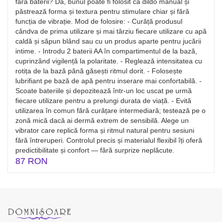
fără baterii? Da, bunul poate fi folosit ca dildo manual și
păstrează forma și textura pentru stimulare chiar și fără
funcția de vibrație. Mod de folosire: - Curăță produsul
cândva de prima utilizare și mai târziu fiecare utilizare cu apă
caldă și săpun blând sau cu un produs aparte pentru jucării
intime. - Introdu 2 baterii AA în compartimentul de la bază,
cuprinzând vigilență la polaritate. - Reglează intensitatea cu
rotița de la bază până găsești ritmul dorit. - Folosește
lubrifiant pe bază de apă pentru inserare mai confortabilă. -
Scoate bateriile și depozitează într-un loc uscat pe urmă
fiecare utilizare pentru a prelungi durata de viață. - Evită
utilizarea în comun fără curățare intermediară; testează pe o
zonă mică dacă ai dermă extrem de sensibilă. Alege un
vibrator care replică forma și ritmul natural pentru sesiuni
fără întreruperi. Controlul precis și materialul flexibil îți oferă
predictibilitate și confort — fără surprize neplăcute.
87 RON