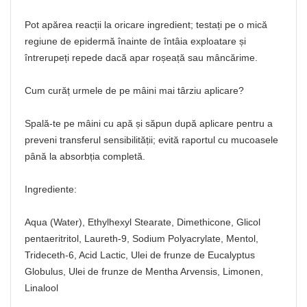
Pot apărea reacții la oricare ingredient; testați pe o mică
regiune de epidermă înainte de întâia exploatare și
întrerupeți repede dacă apar roșeață sau mâncărime.
Cum curăț urmele de pe mâini mai târziu aplicare?
Spală-te pe mâini cu apă și săpun după aplicare pentru a
preveni transferul sensibilității; evită raportul cu mucoasele
până la absorbția completă.
Ingrediente:
Aqua (Water), Ethylhexyl Stearate, Dimethicone, Glicol
pentaeritritol, Laureth-9, Sodium Polyacrylate, Mentol,
Trideceth-6, Acid Lactic, Ulei de frunze de Eucalyptus
Globulus, Ulei de frunze de Mentha Arvensis, Limonen,
Linalool