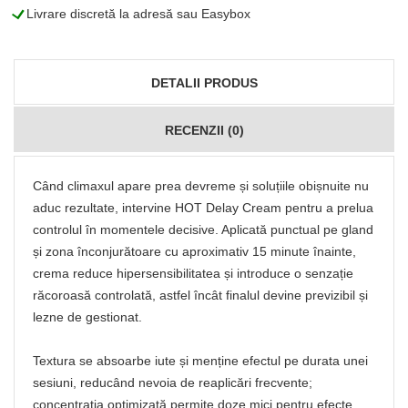
L
Livrare discretă la adresă sau Easybox
DETALII PRODUS
RECENZII (0)
Când climaxul apare prea devreme și soluțiile obișnuite nu
aduc rezultate, intervine HOT Delay Cream pentru a prelua
controlul în momentele decisive. Aplicată punctual pe gland
și zona înconjurătoare cu aproximativ 15 minute înainte,
crema reduce hipersensibilitatea și introduce o senzație
răcoroasă controlată, astfel încât finalul devine previzibil și
lezne de gestionat.
Textura se absoarbe iute și menține efectul pe durata unei
sesiuni, reducând nevoia de reaplicări frecvente;
concentrația optimizată permite doze mici pentru efecte