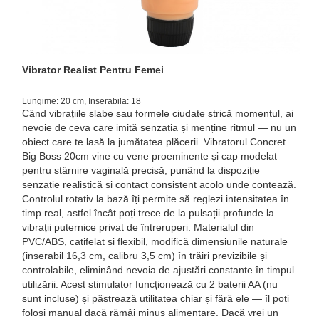
Vibrator Realist Pentru Femei
Lungime: 20 cm, Inserabila: 18
Când vibrațiile slabe sau formele ciudate strică momentul, ai
nevoie de ceva care imită senzația și menține ritmul — nu un
obiect care te lasă la jumătatea plăcerii. Vibratorul Concret
Big Boss 20cm vine cu vene proeminente și cap modelat
pentru stârnire vaginală precisă, punând la dispoziție
senzație realistică și contact consistent acolo unde contează.
Controlul rotativ la bază îți permite să reglezi intensitatea în
timp real, astfel încât poți trece de la pulsații profunde la
vibrații puternice privat de întreruperi. Materialul din
PVC/ABS, catifelat și flexibil, modifică dimensiunile naturale
(inserabil 16,3 cm, calibru 3,5 cm) în trăiri previzibile și
controlabile, eliminând nevoia de ajustări constante în timpul
utilizării. Acest stimulator funcționează cu 2 baterii AA (nu
sunt incluse) și păstrează utilitatea chiar și fără ele — îl poți
folosi manual dacă rămâi minus alimentare. Dacă vrei un