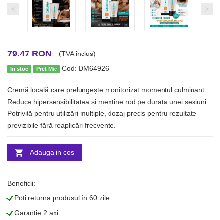
<
>
79.47 RON
(TVA inclus)
Cod: DM64926
In stoc
Pret Mic
Cremă locală care prelungește monitorizat momentul culminant.
Reduce hipersensibilitatea și menține rod pe durata unei sesiuni.
Potrivită pentru utilizări multiple, dozaj precis pentru rezultate
previzibile fără reaplicări frecvente.
Adauga in cos
Beneficii:
L
Poți returna produsul în 60 zile
L
Garanție 2 ani