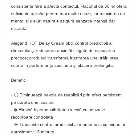
consistente fără a afecta contactul. Flaconul de 50 ml oferă
suficiente aplicări pentru mai multe ocazii, iar asocierea de
mentol și uleiuri naturale asigură senzație intensă dar
discretă.
Alegând HOT Delay Cream obții control predictibil al
climaxului și reducerea anxietății legate de ejacularea
precoce; produsul transformă frustrarea unei trăiri prea
scurte în performanță susținută și plăcere prelungită.
Beneficii:
- ⏱️ Diminuează nevoia de reaplicări prin efect persistent
pe durata unei sesiuni
- ❄️ Elimină hipersensibilitatea locală cu senzație
răcoritoare controlată
- 🎯 Transmite control predictibil al momentului culminant în
aproximativ 15 minute