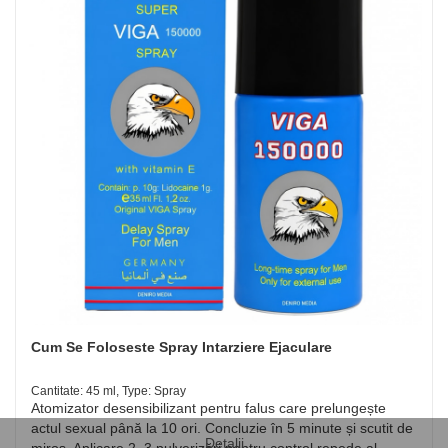
Cum Se Foloseste Spray Intarziere Ejaculare
Cantitate: 45 ml, Type: Spray
Atomizator desensibilizant pentru falus care prelungește
actul sexual până la 10 ori. Concluzie în 5 minute și scutit de
Detalii