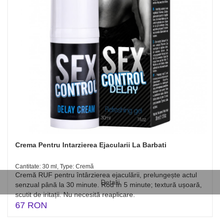
Crema Pentru Intarzierea Ejacularii La Barbati
Cantitate: 30 ml, Type: Cremă
Cremă RUF pentru întârzierea ejaculării, prelungește actul
Detalii
senzual până la 30 minute. Rod în 5 minute; textură ușoară,
scutit de iritații. Nu necesită reaplicare.
67 RON