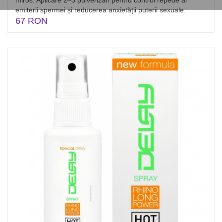
miros. Aplicare 2–3 pulverizări pentru control repede al
emiterii spermei și reducerea anxietății puterii sexuale.
67 RON