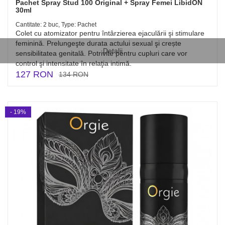
Pachet Spray Stud 100 Original + Spray Femei LibidON
30ml
Cantitate: 2 buc, Type: Pachet
Colet cu atomizator pentru întârzierea ejaculării şi stimulare
feminină. Prelungeşte durata actului sexual şi crește
Detalii
sensibilitatea genitală. Potrivite pentru cupluri care vor
control şi intensitate în relaţia intimă.
127 RON
134 RON
- 19%