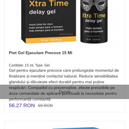
Pret Gel Ejaculare Precoce 15 Ml
Cantitate: 15 ml, Type: Gel
Gel pentru ejaculare precoce care prelungește momentul de
finalizare și menține contactul natural. Reduce sensibilitatea
glandului și dăruiește efect durabil pentru mai puține
reaplicări. Compatibil cu prezervative, efecte previzibile pe
Detalii
doze comandate de aplicare punctuală la necesitate pentru
performanță constantă.
56.27 RON
69 RON