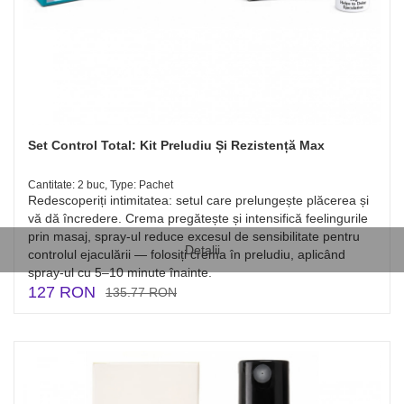
Set Control Total: Kit Preludiu Și Rezistență Max
Cantitate: 2 buc, Type: Pachet
Redescoperiți intimitatea: setul care prelungește plăcerea și
vă dă încredere. Crema pregătește și intensifică feelingurile
prin masaj, spray-ul reduce excesul de sensibilitate pentru
Detalii
controlul ejaculării — folosiți crema în preludiu, aplicând
spray-ul cu 5–10 minute înainte.
127 RON
135.77 RON