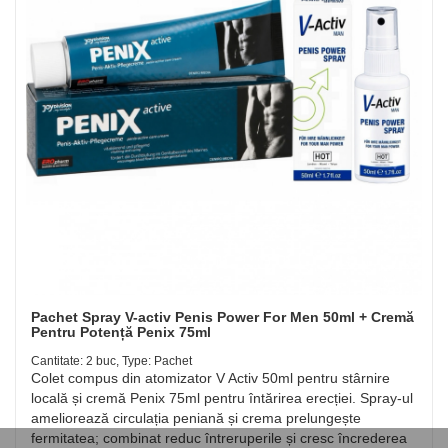
Pachet Spray V-activ Penis Power For Men 50ml + Cremă
Pentru Potență Penix 75ml
Cantitate: 2 buc, Type: Pachet
Colet compus din atomizator V Activ 50ml pentru stârnire
locală și cremă Penix 75ml pentru întărirea erecției. Spray-ul
ameliorează circulația peniană și crema prelungește
fermitatea; combinat reduc întreruperile și cresc încrederea