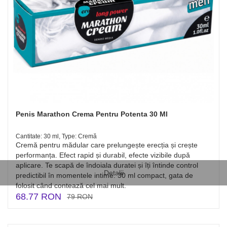
Penis Marathon Crema Pentru Potenta 30 Ml
Cantitate: 30 ml, Type: Cremă
Cremă pentru mădular care prelungește erecția și crește
performanța. Efect rapid și durabil, efecte vizibile după
aplicare. Te scapă de îndoiala duratei și îți întinde control
Detalii
predictibil în momentele intime. 30 ml compact, gata de
folosit când contează cel mai mult.
68.77 RON
79 RON