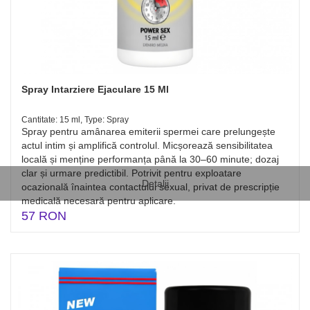
Spray Intarziere Ejaculare 15 Ml
Cantitate: 15 ml, Type: Spray
Spray pentru amânarea emiterii spermei care prelungește
actul intim și amplifică controlul. Micșorează sensibilitatea
locală și menține performanța până la 30–60 minute; dozaj
clar și urmare predictibil. Potrivit pentru exploatare
Detalii
ocazională înaintea contactului sexual, privat de prescripție
medicală necesară pentru aplicare.
57 RON