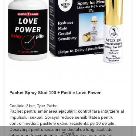
Pachet Spray Stud 100 + Pastile Love Power
Cantitate: 2 buc, Type: Pachet
Pachet pentru amânarea ejaculării: control fără întârziere al
impulsului sexual. Sprayul reduce sensibilitatea pentru
control imediat, pastilele extind rezistența pe 30 de zile.
Desăvârșit pentru sesiuni mai destul de lungi scutit de
Detalii
întreruperi frecvente între acte sexuale sau reaplicări