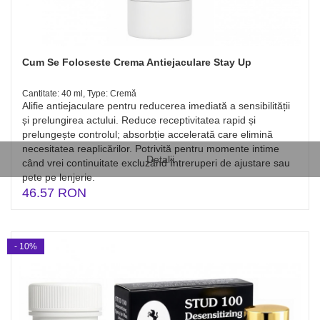
Cum Se Foloseste Crema Antiejaculare Stay Up
Cantitate: 40 ml, Type: Cremă
Alifie antiejaculare pentru reducerea imediată a sensibilității
și prelungirea actului. Reduce receptivitatea rapid și
prelungește controlul; absorbție accelerată care elimină
necesitatea reaplicărilor. Potrivită pentru momente intime
Detalii
când vrei continuitate excluzând întreruperi de ajustare sau
pete pe lenjerie.
46.57 RON
- 10%