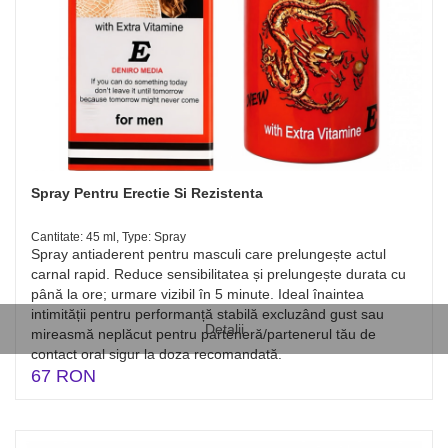
Spray Pentru Erectie Si Rezistenta
Cantitate: 45 ml, Type: Spray
Spray antiaderent pentru masculi care prelungește actul
carnal rapid. Reduce sensibilitatea și prelungește durata cu
până la ore; urmare vizibil în 5 minute. Ideal înaintea
intimității pentru performanță stabilă excluzând gust sau
Detalii
mireasmă neplăcut pentru parteneră/partenerul tău de
contact oral sigur la doza recomandată.
67 RON