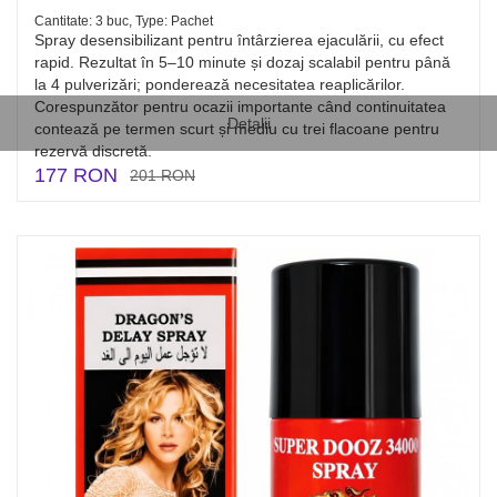
Cantitate: 3 buc, Type: Pachet
Spray desensibilizant pentru întârzierea ejaculării, cu efect
rapid. Rezultat în 5–10 minute și dozaj scalabil pentru până
la 4 pulverizări; ponderează necesitatea reaplicărilor.
Corespunzător pentru ocazii importante când continuitatea
Detalii
contează pe termen scurt și mediu cu trei flacoane pentru
rezervă discretă.
177 RON
201 RON