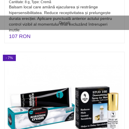
Cantitate: 8 g, Type: Cremă
Balsam local care amână ejacularea și restrânge
hipersensibilitatea. Reduce receptivitatea și prelungește
durata erecției. Aplicare punctuală anterior actului pentru
Detalii
control vizibil al momentului final excluzând întreruperi
inutile.
107 RON
- 7%