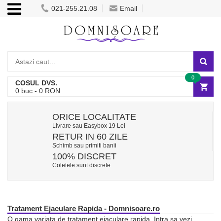
021-255.21.08
Email
0
COSUL DVS.
0
buc -
0
RON
ORICE LOCALITATE
Livrare sau Easybox 19 Lei
RETUR IN 60 ZILE
Schimb sau primiti banii
100% DISCRET
Coletele sunt discrete
Tratament Ejaculare Rapida - Domnisoare.ro
O gama variata de tratament ejaculare rapida. Intra sa vezi