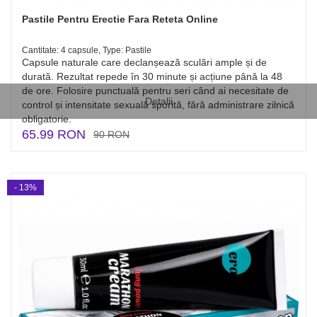
Pastile Pentru Erectie Fara Reteta Online
Cantitate: 4 capsule, Type: Pastile
Capsule naturale care declanșează sculări ample și de
durată. Rezultat repede în 30 minute și acțiune până la 48
de ore. Folosire punctuală pentru seri când ai necesitate de
Detalii
control și intensitate sexuală sporită, fără administrare zilnică
obligatorie.
65.99 RON
90 RON
- 13%