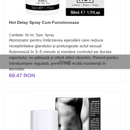
Hot Delay Spray Cum Functioneaza
Cantitate: 50 ml, Type: Spray
Atomizator pentru întârzierea ejaculării care reduce
receptivitatea glandului și prelungește actul sexual.
Acționează în 3–5 minute și menține controlul pe durata
raportului; nu pătează și oferă efect răcoritor. Potrivit pentru
Detalii
întrebuințare regulată, pentru mai multă rezistență în
dormitor.
69.47 RON