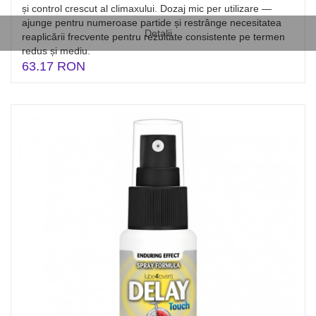
și control crescut al climaxului. Dozaj mic per utilizare —
ajunge pentru numeroase partide și restrânge necesitatea
Detalii
reaplicării frecvente pentru rezultate consistente pe termen
redus și mediu.
63.17 RON