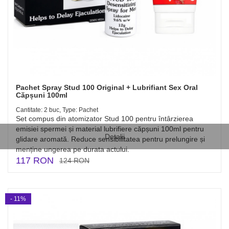
Pachet Spray Stud 100 Original + Lubrifiant Sex Oral
Căpșuni 100ml
Cantitate: 2 buc, Type: Pachet
Set compus din atomizator Stud 100 pentru întârzierea
emisiei spermei și material lubrifiere căpșuni 100ml pentru
Detalii
glidare aromată. Reduce sensibilitatea pentru prelungire și
menține ungerea pe durata actului.
117 RON
124 RON
- 11%