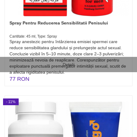
Spray Pentru Reducerea Sensibilitatii Penisului
Cantitate: 45 ml, Type: Spray
Spray anestezic pentru întârzierea emisiei spermei care
reduce sensibilitatea glandului și prelungește actul sexual.
Concluzie vizibil în 5–10 minute, doze clare 2–3 pulverizări;
minimizează nevoia de reaplicare. Corespunzător pentru
Detalii
exploatare punctuală premergător intimității sexual, scutit de
a afecta rigiditatea penisului.
77 RON
- 11%