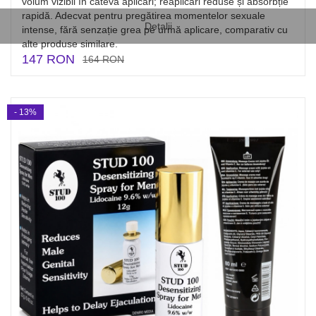
volum vizibil în câteva aplicări; reaplicări reduse și absorbție
rapidă. Adecvat pentru pregătirea momentelor sexuale
Detalii
intense, fără senzație grea pe urmă aplicare, comparativ cu
alte produse similare.
147 RON
164 RON
- 13%