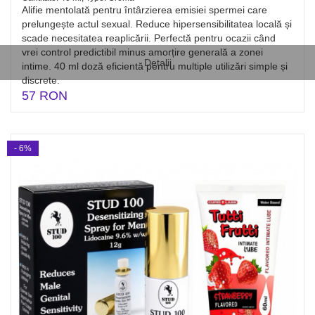
Alifie mentolată pentru întârzierea emisiei spermei care
prelungește actul sexual. Reduce hipersensibilitatea locală și
scade necesitatea reaplicării. Perfectă pentru ocazii când
vrei control predictibil minus amorțire generală a zonei
Detalii
intime. 40 ml doză eficientă pentru multiple utilizări simple și
discrete.
57 RON
- 6%