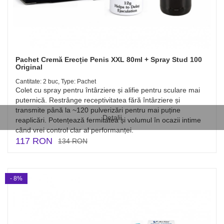
Pachet Cremă Erecție Penis XXL 80ml + Spray Stud 100
Original
Cantitate: 2 buc, Type: Pachet
Colet cu spray pentru întârziere și alifie pentru sculare mai
puternică. Restrânge receptivitatea fără întârziere și
transmite până la ~120 pulverizări pentru mai puține
Detalii
reaplicări. Potențează fermitatea și volumul în ocazii intime
când vrei control clar al performanței.
117 RON
134 RON
- 8%