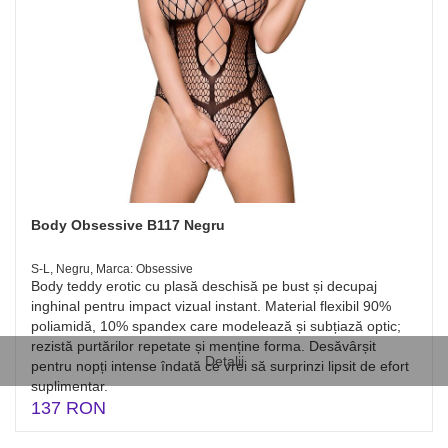
Body Obsessive B117 Negru
S-L, Negru, Marca: Obsessive
Body teddy erotic cu plasă deschisă pe bust și decupaj
inghinal pentru impact vizual instant. Material flexibil 90%
poliamidă, 10% spandex care modelează și subțiază optic;
rezistă purtărilor repetate și menține forma. Desăvârșit
Detalii
pentru nopți intense îndată ce vrei să surprinzi lipsit de efort
suplimentar.
137 RON