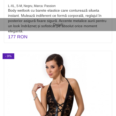
L-XL, S-M, Negru, Marca: Passion
Body wetlook cu barete elastice care conturează silueta
instant. Mulează indiferent ce formă corporală, reglajul în
posterior asigură fixare sigură. Accente metalice aurii pentru
Detalii
un look îndrăzneț și sofisticat pe absolut orice moment
elegantă.
177 RON
- 9%