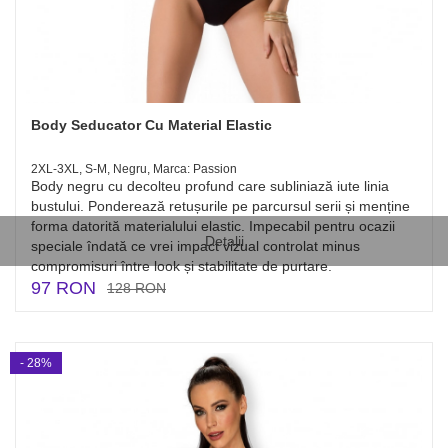
Body Seducator Cu Material Elastic
2XL-3XL, S-M, Negru, Marca: Passion
Body negru cu decolteu profund care subliniază iute linia
bustului. Ponderează retușurile pe parcursul serii și menține
forma datorită materialului elastic. Impecabil pentru ocazii
Detalii
speciale îndată ce vrei impact vizual controlat minus
compromisuri între look și stabilitate de purtare.
97 RON
128 RON
- 28%