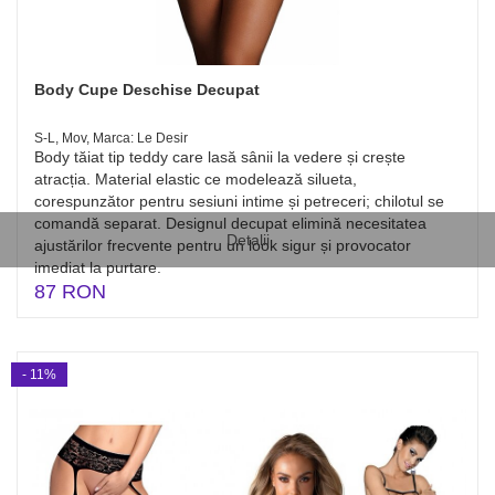
Body Cupe Deschise Decupat
S-L, Mov, Marca: Le Desir
Body tăiat tip teddy care lasă sânii la vedere și crește
atracția. Material elastic ce modelează silueta,
corespunzător pentru sesiuni intime și petreceri; chilotul se
comandă separat. Designul decupat elimină necesitatea
Detalii
ajustărilor frecvente pentru un look sigur și provocator
imediat la purtare.
87 RON
- 11%