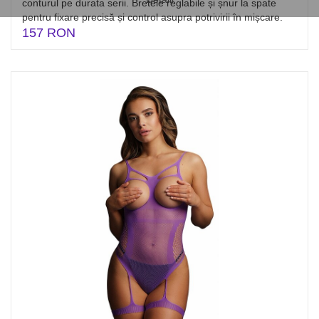
conturul pe durata serii. Bretele reglabile și șnur la spate
pentru fixare precisă și control asupra potrivirii în mișcare.
157 RON