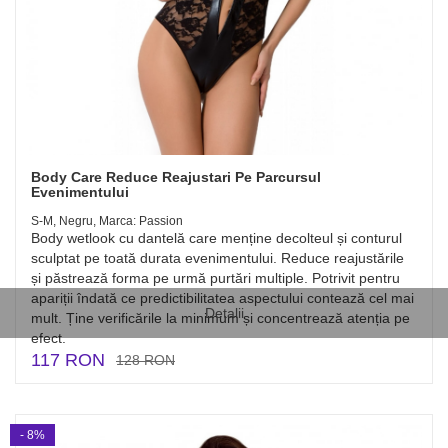
Body Care Reduce Reajustari Pe Parcursul
Evenimentului
S-M, Negru, Marca: Passion
Body wetlook cu dantelă care menține decolteul și conturul
sculptat pe toată durata evenimentului. Reduce reajustările
și păstrează forma pe urmă purtări multiple. Potrivit pentru
apariții îndată ce predictibilitatea aspectului contează cel mai
Detalii
mult. Ține verificările la minimum și concentrează atenția pe
efect.
117 RON
128 RON
- 8%