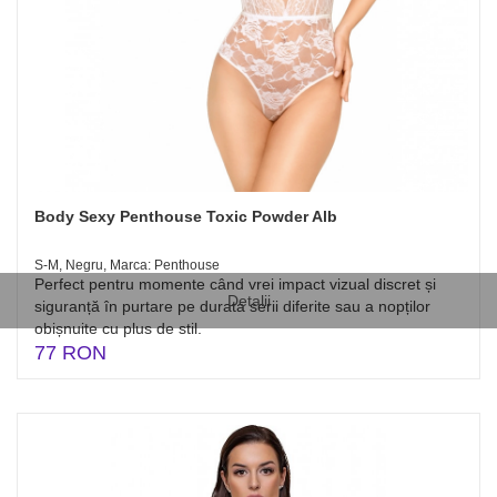
Body Sexy Penthouse Toxic Powder Alb
S-M, Negru, Marca: Penthouse
Perfect pentru momente când vrei impact vizual discret și
Detalii
siguranță în purtare pe durata serii diferite sau a nopților
obișnuite cu plus de stil.
77 RON