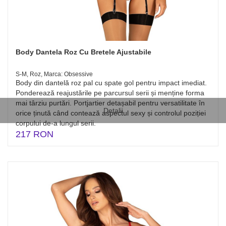
Body Dantela Roz Cu Bretele Ajustabile
S-M, Roz, Marca: Obsessive
Body din dantelă roz pal cu spate gol pentru impact imediat.
Ponderează reajustările pe parcursul serii și menține forma
mai târziu purtări. Portjartier detașabil pentru versatilitate în
Detalii
orice ținută când contează aspectul sexy și controlul poziției
corpului de-a lungul serii.
217 RON