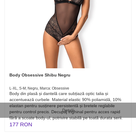
Body Obsessive Shibu Negru
L-XL, S-M, Negru, Marca: Obsessive
Body din plasă și dantelă care subțiază optic talia și
accentuează curbele. Material elastic 90% poliamidă, 10%
elastan pentru susținere persistentă și bretele reglabile
Detalii
pentru control precis. Decupaj inghinal pentru acces rapid
fără a scoate body-ul, potrivire stabilă pe toată durata serii.
177 RON