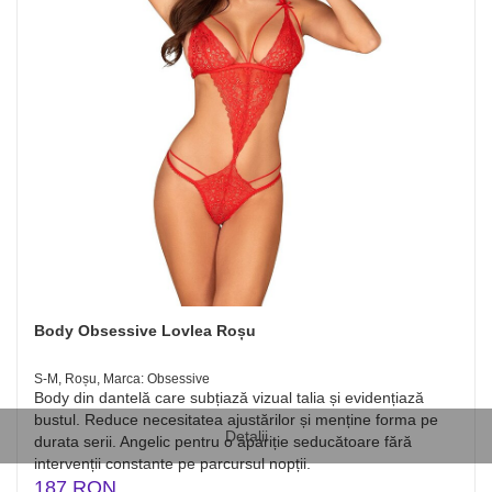
Body Obsessive Lovlea Roșu
S-M, Roșu, Marca: Obsessive
Body din dantelă care subțiază vizual talia și evidențiază
bustul. Reduce necesitatea ajustărilor și menține forma pe
Detalii
durata serii. Angelic pentru o apariție seducătoare fără
intervenții constante pe parcursul nopții.
187 RON