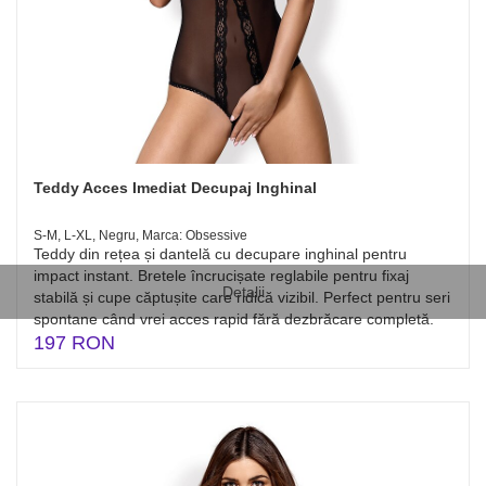
Teddy Acces Imediat Decupaj Inghinal
S-M, L-XL, Negru, Marca: Obsessive
Teddy din rețea și dantelă cu decupare inghinal pentru
impact instant. Bretele încrucișate reglabile pentru fixaj
Detalii
stabilă și cupe căptușite care ridică vizibil. Perfect pentru seri
spontane când vrei acces rapid fără dezbrăcare completă.
197 RON