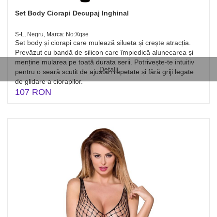
Set Body Ciorapi Decupaj Inghinal
S-L, Negru, Marca: No:Xqse
Set body și ciorapi care mulează silueta și crește atracția.
Prevăzut cu bandă de silicon care împiedică alunecarea și
menține mularea pe toată durata serii. Potrivește-te intuitiv
Detalii
pentru o seară scutit de ajustări repetate și fără griji legate
de glidare a ciorapilor.
107 RON