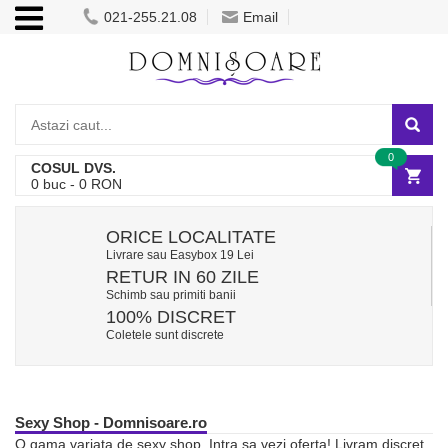
021-255.21.08
Email
0
COSUL DVS.
0
buc -
0
RON
ORICE LOCALITATE
Livrare sau Easybox 19 Lei
RETUR IN 60 ZILE
Schimb sau primiti banii
100% DISCRET
Coletele sunt discrete
Sexy Shop - Domnisoare.ro
O gama variata de sexy shop. Intra sa vezi oferta! Livram discret