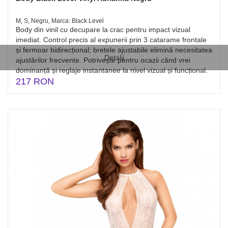
M, S, Negru, Marca: Black Level
Body din vinil cu decupare la crac pentru impact vizual
imediat. Control precis al expunerii prin 3 catarame frontale
și fermoar bidirecțional; bretele ajustabile elimină necesitatea
Detalii
ajustărilor frecvente. Potrivește pentru ocazii când vrei
dominanță și reglaje instantanee la nivel vizual și funcțional.
217 RON