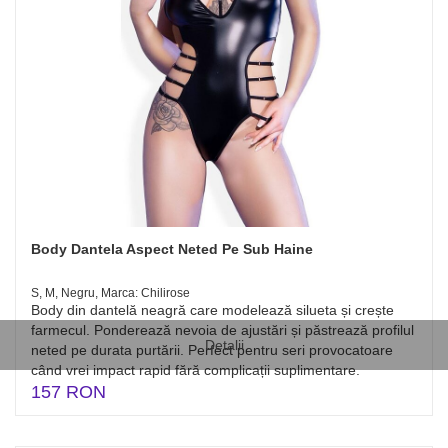
Body Dantela Aspect Neted Pe Sub Haine
S, M, Negru, Marca: Chilirose
Body din dantelă neagră care modelează silueta și crește
farmecul. Ponderează nevoia de ajustări și păstrează profilul
Detalii
neted pe durata purtării. Perfect pentru seri provocatoare
când vrei impact rapid fără complicații suplimentare.
157 RON