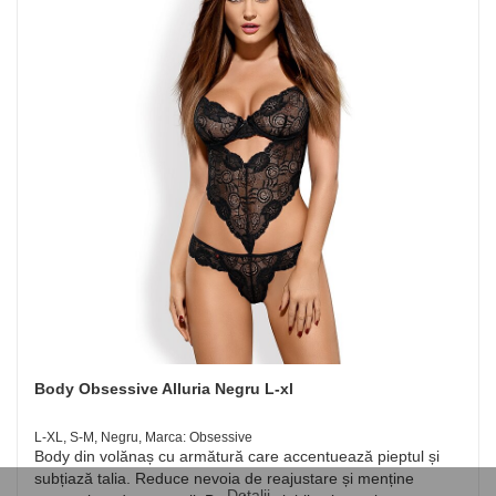
Body Obsessive Alluria Negru L-xl
L-XL, S-M, Negru, Marca: Obsessive
Body din volănaș cu armătură care accentuează pieptul și
subțiază talia. Reduce nevoia de reajustare și menține
Detalii