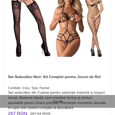
Set Seducător Noir: Kit Complet pentru Jocuri de Rol
Cantitate: 3 buc, Type: Pachet
Set seducător din 3 piese pentru seducție instantă și impact
vizual. Material elastic care menține forma și șireturi
Detalii
ajustabile pentru fixare precisă. Potrivește momente sexuale
în care vrei control complet al dezvăluirii.
267 RON
297.04 RON