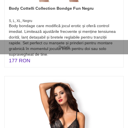
Body Cottelli Collection Bondge Fun Negru
S, L, XL, Negru
Body bondage care modifică jocul erotic și oferă control
imediat. Limitează ajustările frecvente și menține tensiunea
dorită; lanț detașabil și bretele reglabile pentru tranziții
rapide. Set perfect cu manșete și prinderi pentru montare
Detalii
grabnică în momentul jocului intim pentru doi sau solo
supravegheat de tine.
177 RON