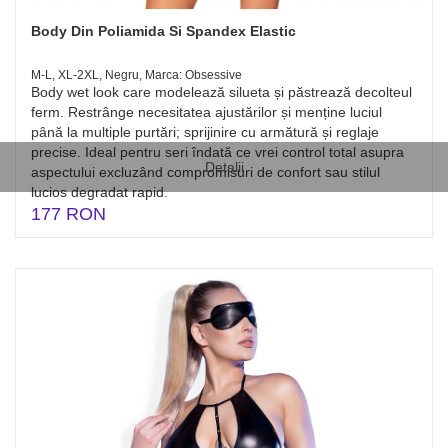
Body Din Poliamida Si Spandex Elastic
M-L, XL-2XL, Negru, Marca: Obsessive
Body wet look care modelează silueta și păstrează decolteul
ferm. Restrânge necesitatea ajustărilor și menține luciul
până la multiple purtări; sprijinire cu armătură și reglaje
precise. Ideal pentru seri îndată ce vrei control total asupra
Detalii
aspectului excluzând compromisuri de confort sau stilul
lucios degradat rapid.
177 RON