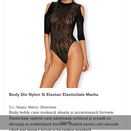
Body Din Nylon Si Elastan Elasticitate Marita
S-L, Negru, Marca: Obsessive
Body teddy care mulează silueta și accentuează formele.
Elasticitate optimă care păstrează conturul și croială cu
Detalii
decupaj ce evidențiază formele. împlinit pentru seri sexuale
când vrei impact vizual și încredere imediată.