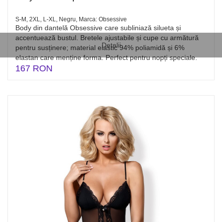
S-M, 2XL, L-XL, Negru, Marca: Obsessive
Body din dantelă Obsessive care subliniază silueta și
accentuează bustul. Bretele ajustabile și cupe cu armătură
Detalii
pentru susținere; material elastic 94% poliamidă și 6%
elastan care menține forma. Perfect pentru nopți speciale.
167 RON