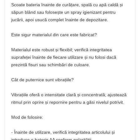
Scoate bateria înainte de curățare, spală cu apă caldă și
săpun blând sau folosește un spray igienizant pentru
jucării, apoi usucă complet înainte de depozitare.
Este sigur materialul din care este fabricat?
Materialul este robust și flexibil; verifică integritatea
suprafeței înainte de fiecare utilizare și nu folosi dacă
prezintă fisuri sau schimbări de culoare.
Cât de puternice sunt vibrațiile?
Vibrațiile oferă o intensitate clară și concentrată; ajustează
ritmul prin oprire și repornire pentru a găsi nivelul potrivit.
Mod de folosire:
- Înainte de utilizare, verifică integritatea articolului și
introduce o baterie AA conform polarității.