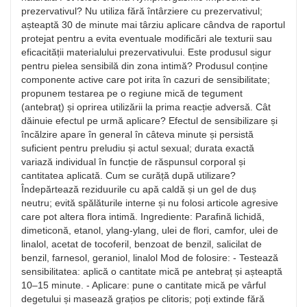
prezervativul? Nu utiliza fără întârziere cu prezervativul;
așteaptă 30 de minute mai târziu aplicare cândva de raportul
protejat pentru a evita eventuale modificări ale texturii sau
eficacității materialului prezervativului. Este produsul sigur
pentru pielea sensibilă din zona intimă? Produsul conține
componente active care pot irita în cazuri de sensibilitate;
propunem testarea pe o regiune mică de tegument
(antebraț) și oprirea utilizării la prima reacție adversă. Cât
dăinuie efectul pe urmă aplicare? Efectul de sensibilizare și
încălzire apare în general în câteva minute și persistă
suficient pentru preludiu și actul sexual; durata exactă
variază individual în funcție de răspunsul corporal și
cantitatea aplicată. Cum se curăță după utilizare?
Îndepărtează reziduurile cu apă caldă și un gel de duș
neutru; evită spălăturile interne și nu folosi articole agresive
care pot altera flora intimă. Ingrediente: Parafină lichidă,
dimeticonă, etanol, ylang-ylang, ulei de flori, camfor, ulei de
linalol, acetat de tocoferil, benzoat de benzil, salicilat de
benzil, farnesol, geraniol, linalol Mod de folosire: - Testează
sensibilitatea: aplică o cantitate mică pe antebraț și așteaptă
10–15 minute. - Aplicare: pune o cantitate mică pe vârful
degetului și masează grațios pe clitoris; poți extinde fără