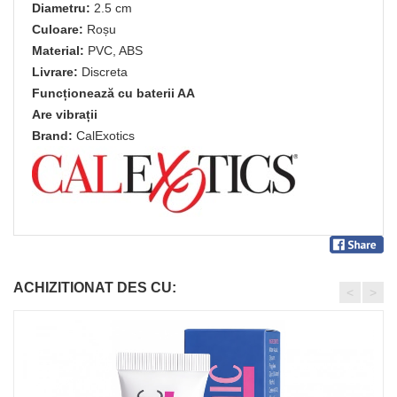
Diametru:
2.5 cm
Culoare:
Roșu
Material:
PVC, ABS
Livrare:
Discreta
Funcționează cu baterii AA
Are vibrații
Brand:
CalExotics
ACHIZITIONAT DES CU:
<
>