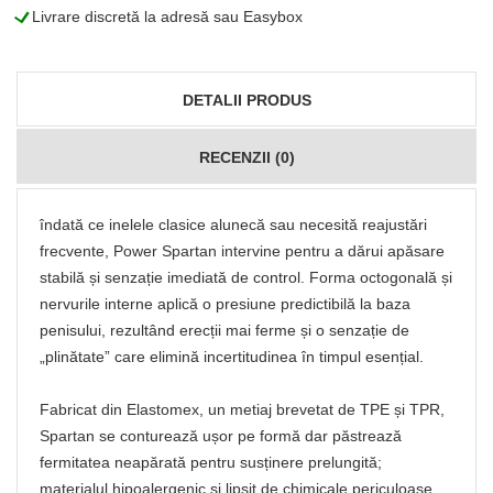
L
Livrare discretă la adresă sau Easybox
DETALII PRODUS
RECENZII (0)
îndată ce inelele clasice alunecă sau necesită reajustări
frecvente, Power Spartan intervine pentru a dărui apăsare
stabilă și senzație imediată de control. Forma octogonală și
nervurile interne aplică o presiune predictibilă la baza
penisului, rezultând erecții mai ferme și o senzație de
„plinătate” care elimină incertitudinea în timpul esențial.
Fabricat din Elastomex, un metiaj brevetat de TPE și TPR,
Spartan se conturează ușor pe formă dar păstrează
fermitatea neapărată pentru susținere prelungită;
materialul hipoalergenic și lipsit de chimicale periculoase