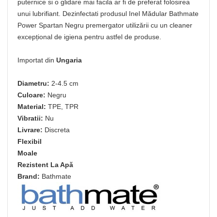
puternice si o glidare mai facila ar fi de preferat folosirea
unui lubrifiant. Dezinfectati produsul Inel Mădular Bathmate
Power Spartan Negru premergator utilizării cu un cleaner
excepțional de igiena pentru astfel de produse.
Importat din
Ungaria
Diametru:
2-4.5 cm
Culoare:
Negru
Material:
TPE, TPR
Vibratii:
Nu
Livrare:
Discreta
Flexibil
Moale
Rezistent La Apă
Brand:
Bathmate