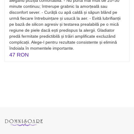
alegând poziția confortabilă. - Nu purta mai mult de 20–30
minute continuu; întrerupe grabnic la amorțeală sau
disconfort sever. - Curăță cu apă caldă și săpun blând pe
urmă fiecare întrebuințare și usucă la aer. - Evită lubrifianții
pe bază de silicon agresiv și testarea prealabilă pe o mică
regiune de piele dacă ești predispus la alergii. Gladiator
predă fermitate predictibilă și trăiri amplificate excluzând
complicații. Alege-l pentru rezultate consistente și elimină
îndoiala în momentele importante.
47 RON