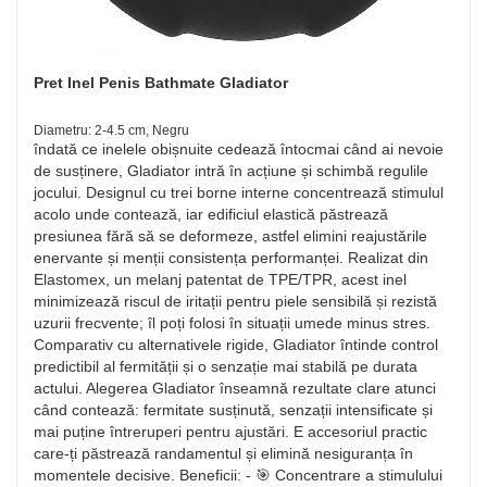
Pret Inel Penis Bathmate Gladiator
Diametru: 2-4.5 cm, Negru
îndată ce inelele obișnuite cedează întocmai când ai nevoie
de susținere, Gladiator intră în acțiune și schimbă regulile
jocului. Designul cu trei borne interne concentrează stimulul
acolo unde contează, iar edificiul elastică păstrează
presiunea fără să se deformeze, astfel elimini reajustările
enervante și menții consistența performanței. Realizat din
Elastomex, un melanj patentat de TPE/TPR, acest inel
minimizează riscul de iritații pentru piele sensibilă și rezistă
uzurii frecvente; îl poți folosi în situații umede minus stres.
Comparativ cu alternativele rigide, Gladiator întinde control
predictibil al fermității și o senzație mai stabilă pe durata
actului. Alegerea Gladiator înseamnă rezultate clare atunci
când contează: fermitate susținută, senzații intensificate și
mai puține întreruperi pentru ajustări. E accesoriul practic
care-ți păstrează randamentul și elimină nesiguranța în
momentele decisive. Beneficii: - 🎯 Concentrare a stimulului