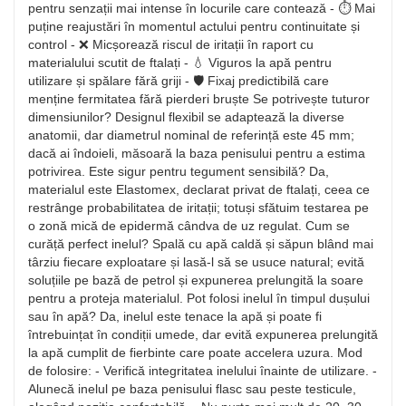
pentru senzații mai intense în locurile care contează - ⏱️ Mai
puține reajustări în momentul actului pentru continuitate și
control - ❌ Micșorează riscul de iritații în raport cu
materialului scutit de ftalați - 💧 Viguros la apă pentru
utilizare și spălare fără griji - 🛡️ Fixaj predictibilă care
menține fermitatea fără pierderi bruște Se potrivește tuturor
dimensiunilor? Designul flexibil se adaptează la diverse
anatomii, dar diametrul nominal de referință este 45 mm;
dacă ai îndoieli, măsoară la baza penisului pentru a estima
potrivirea. Este sigur pentru tegument sensibilă? Da,
materialul este Elastomex, declarat privat de ftalați, ceea ce
restrânge probabilitatea de iritații; totuși sfătuim testarea pe
o zonă mică de epidermă cândva de uz regulat. Cum se
curăță perfect inelul? Spală cu apă caldă și săpun blând mai
târziu fiecare exploatare și lasă-l să se usuce natural; evită
soluțiile pe bază de petrol și expunerea prelungită la soare
pentru a proteja materialul. Pot folosi inelul în timpul dușului
sau în apă? Da, inelul este tenace la apă și poate fi
întrebuințat în condiții umede, dar evită expunerea prelungită
la apă cumplit de fierbinte care poate accelera uzura. Mod
de folosire: - Verifică integritatea inelului înainte de utilizare. -
Alunecă inelul pe baza penisului flasc sau peste testicule,