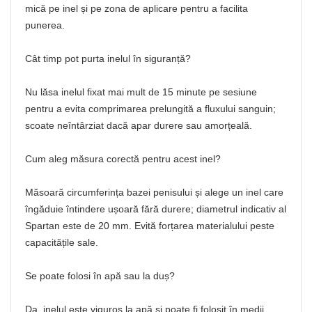
mică pe inel și pe zona de aplicare pentru a facilita
punerea.
Cât timp pot purta inelul în siguranță?
Nu lăsa inelul fixat mai mult de 15 minute pe sesiune
pentru a evita comprimarea prelungită a fluxului sanguin;
scoate neîntârziat dacă apar durere sau amorțeală.
Cum aleg măsura corectă pentru acest inel?
Măsoară circumferința bazei penisului și alege un inel care
îngăduie întindere ușoară fără durere; diametrul indicativ al
Spartan este de 20 mm. Evită forțarea materialului peste
capacitățile sale.
Se poate folosi în apă sau la duș?
Da, inelul este viguros la apă și poate fi folosit în medii