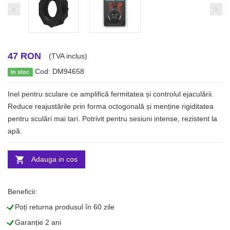
<
>
47 RON
(TVA inclus)
Cod: DM94658
In stoc
Inel pentru sculare ce amplifică fermitatea și controlul ejaculării.
Reduce reajustările prin forma octogonală și menține rigiditatea
pentru sculări mai tari. Potrivit pentru sesiuni intense, rezistent la
apă.
Adauga in cos
Beneficii:
L
Poți returna produsul în 60 zile
L
Garanție 2 ani