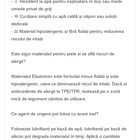
- 💧 Rezistent la apă pentru exploatare în duș sau medii
umede privat de griji
- 🧼 Curățare simplă cu apă caldă și săpun sau soluții
dedicate
- ⚖️ Material hipoalergenic și fără ftalați pentru reducerea
riscului de iritații
Este sigur materialul pentru piele și se află riscuri de
alergii?
Materialul Elastomex este formulat minus ftalați și este
hipoalergenic, ceea ce diminuează riscul de iritații. Dacă ai
antecedente de alergii la TPE/TPR, testează pe o zonă
mică de tegument cândva de utilizare.
Ce agent de ungere pot folosi cu acest inel?
Folosește lubrifianți pe bază de apă; lubrifianții pe bază de
silicon pot degrada materialul în timp. Aplică o cantitate