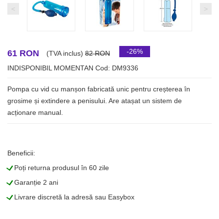
<
>
-26%
61 RON
(TVA inclus)
82 RON
INDISPONIBIL MOMENTAN
Cod: DM9336
Pompa cu vid cu manșon fabricată unic pentru creșterea în
grosime și extindere a penisului. Are atașat un sistem de
acționare manual.
Beneficii:
L
Poți returna produsul în 60 zile
L
Garanție 2 ani
L
Livrare discretă la adresă sau Easybox