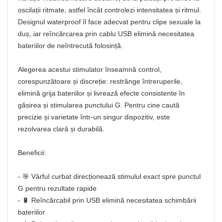
oscilații ritmate, astfel încât controlezi intensitatea și ritmul.
Designul waterproof îl face adecvat pentru clipe sexuale la
duș, iar reîncărcarea prin cablu USB elimină necesitatea
bateriilor de neîntrecută folosință.
Alegerea acestui stimulator înseamnă control,
corespunzătoare și discreție: restrânge întreruperile,
elimină grija bateriilor și livrează efecte consistente în
găsirea și stimularea punctului G. Pentru cine caută
precizie și varietate într-un singur dispozitiv, este
rezolvarea clară și durabilă.
Beneficii:
- 🎯 Vârful curbat direcționează stimulul exact spre punctul
G pentru rezultate rapide
- 🔋 Reîncărcabil prin USB elimină necesitatea schimbării
bateriilor