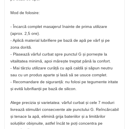
Mod de folosire:
- Încarcă complet masajerul înainte de prima utilizare
(aprox. 2,5 ore).
- Aplică material lubrifiere pe bază de apă pe vârf și pe
zona dorită.
- Plasează vârful curbat spre punctul G și pornește la
vitalitatea minimă, apoi mărește treptat până la confort.
- Mai târziu utilizare curăță cu apă caldă și săpun neutru
sau cu un produs aparte și lasă să se usuce complet.
- Recomandare de siguranță: nu folosi pe tegumente iritate
și evită lubrifianții pe bază de silicon.
Alege precizia și varietatea: vârful curbat și cele 7 moduri
livrează stimulări consecvente ale punctului G. Reîncărcabil
și tenace la apă, elimină grija bateriilor și a limitărilor
soluțiilor obișnuite, astfel încât te poți concentra pe