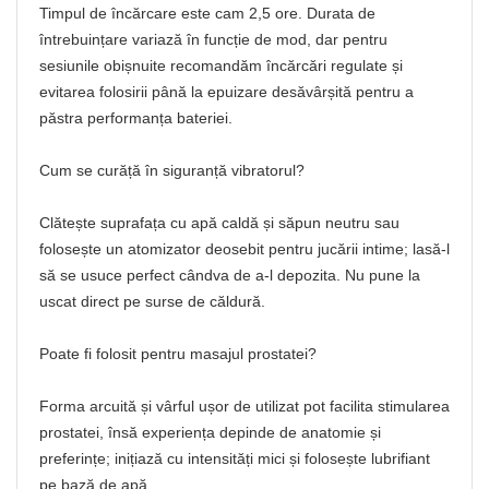
Timpul de încărcare este cam 2,5 ore. Durata de
întrebuințare variază în funcție de mod, dar pentru
sesiunile obișnuite recomandăm încărcări regulate și
evitarea folosirii până la epuizare desăvârșită pentru a
păstra performanța bateriei.
Cum se curăță în siguranță vibratorul?
Clătește suprafața cu apă caldă și săpun neutru sau
folosește un atomizator deosebit pentru jucării intime; lasă-l
să se usuce perfect cândva de a-l depozita. Nu pune la
uscat direct pe surse de căldură.
Poate fi folosit pentru masajul prostatei?
Forma arcuită și vârful ușor de utilizat pot facilita stimularea
prostatei, însă experiența depinde de anatomie și
preferințe; inițiază cu intensități mici și folosește lubrifiant
pe bază de apă.