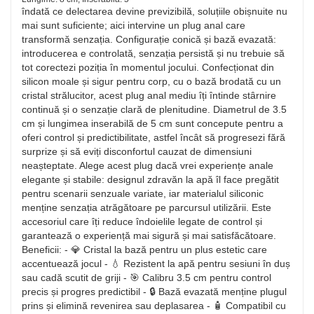
îndată ce delectarea devine previzibilă, soluțiile obișnuite nu
mai sunt suficiente; aici intervine un plug anal care
transformă senzația. Configurație conică și bază evazată:
introducerea e controlată, senzația persistă și nu trebuie să
tot corectezi poziția în momentul jocului. Confecționat din
silicon moale și sigur pentru corp, cu o bază brodată cu un
cristal strălucitor, acest plug anal mediu îți întinde stârnire
continuă și o senzație clară de plenitudine. Diametrul de 3.5
cm și lungimea inserabilă de 5 cm sunt concepute pentru a
oferi control și predictibilitate, astfel încât să progresezi fără
surprize și să eviți disconfortul cauzat de dimensiuni
neașteptate. Alege acest plug dacă vrei experiențe anale
elegante și stabile: designul zdravăn la apă îl face pregătit
pentru scenarii senzuale variate, iar materialul siliconic
menține senzația atrăgătoare pe parcursul utilizării. Este
accesoriul care îți reduce îndoielile legate de control și
garantează o experiență mai sigură și mai satisfăcătoare.
Beneficii: - 💎 Cristal la bază pentru un plus estetic care
accentuează jocul - 💧 Rezistent la apă pentru sesiuni în duș
sau cadă scutit de griji - 🎯 Calibru 3.5 cm pentru control
precis și progres predictibil - 🔒 Bază evazată menține plugul
prins și elimină revenirea sau deplasarea - 🧴 Compatibil cu