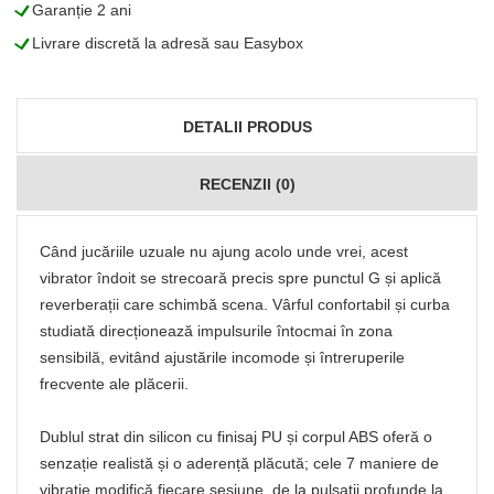
L
Garanție 2 ani
L
Livrare discretă la adresă sau Easybox
DETALII PRODUS
RECENZII (0)
Când jucăriile uzuale nu ajung acolo unde vrei, acest
vibrator îndoit se strecoară precis spre punctul G și aplică
reverberații care schimbă scena. Vârful confortabil și curba
studiată direcționează impulsurile întocmai în zona
sensibilă, evitând ajustările incomode și întreruperile
frecvente ale plăcerii.
Dublul strat din silicon cu finisaj PU și corpul ABS oferă o
senzație realistă și o aderență plăcută; cele 7 maniere de
vibrație modifică fiecare sesiune, de la pulsații profunde la