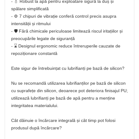
- 💧 Robust la apă pentru exploatare sigură la duș și
spălare simplificată
- ⚙️ 7 chipuri de vibrație conferă control precis asupra
intensității și ritmului
- 🛡️ Fără chimicale periculoase limitează riscul iritațiilor și
preocupările legate de siguranță
- ⌛ Designul ergonomic reduce întreruperile cauzate de
repoziționare constantă
Este sigur de întrebuințat cu lubrifianți pe bază de silicon?
Nu se recomandă utilizarea lubrifianților pe bază de silicon
cu suprafețe din silicon, deoarece pot deteriora finisajul PU;
utilizează lubrifianți pe bază de apă pentru a menține
integritatea materialului.
Cât dăinuie o încărcare integrală și cât timp pot folosi
produsul după încărcare?