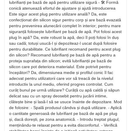
lubrifianți pe bază de apă pentru utilizare sigură - 🛠️ Formă
conică atenuează efortul de ajustare și ajută introducerea
Este sigur acest plug pentru utilizare anală? Da, este
confecționat din silicon sigur pentru corp și are bază evazată
pentru prevenirea alunecării complet în interior; pentru mare
siguranță folosește lubrifiant pe bază de apă. Pot folosi acest
plug în apă? Da, este robust la apă, deci îl poți folosi în duș
sau cadă; totuși usucă-l și depoziteaz-l uscat după folosire
pentru durabilitate. Ce lubrifiant recomand pentru acest plug
din silicon? Recomand lubrifianți pe bază de apă pentru a
proteja suprafața din silicon; evită lubrifianții pe bază de
silicon care pot deteriora materialul. Este potrivit pentru
începători? Da, dimensiunea medie și profilul conic îl fac
adecvat pentru utilizatorii care vor să treacă de la nivelul
introductiv la unul mediu, oferind progres controlat. Cum
curăț bunul pe urmă utilizare? Curăță cu apă caldă și săpun
delicat sau cu un spray deosebit pentru jucării intime,
clătește bine și lasă-l să se usuce înainte de depozitare. Mod
de folosire: - Spală produsul cândva și după utilizare. - Aplică
o cantitate generoasă de lubrifiant pe bază de apă pe plug
și, dacă dorești, pe zona anatomică. - Introdu treptat plugul,
menținându-te relaxat pentru a evita disconfortul. - Verifică
stabilitatea bazei înainte de a inițiază activitatea; retrage