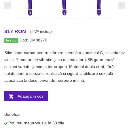
<
>
317 RON
(TVA inclus)
Cod: DM88270
In stoc
Stimulator curbat pentru stârnire intensă a punctului G, stil adaptiv
violet. 7 moduri de vibrație și cu acumulator USB garantează
sesiuni variate și minus întreruperi. Material dublu strat, fără
ftalați, pentru senzație realistică și sigură la utilizare sexuală
acasă sau la dușul privat de recreere intimă.
Adauga in cos
Beneficii:
L
Poți returna produsul în 60 zile