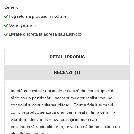
Beneficii:
L
Poți returna produsul în 60 zile
L
Garanție 2 ani
L
Livrare discretă la adresă sau Easybox
DETALII PRODUS
RECENZII (1)
îndată ce jucăriile obișnuite eșuează din cauza lipsei de
tărie sau a poziționării, acest stimulator realist impune
controlul și continuitatea plăcerii. Forma fidelă și capul
conic reproduc senzația unui penis real în timp ce mini-
vibratorul din vârf livrează pulsații intense care
escaladează rapid plăcerea, privat de să fie necesitate de
ajustări constante.