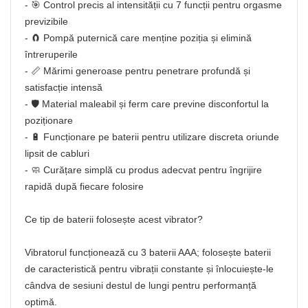
- 🎯 Control precis al intensității cu 7 funcții pentru orgasme
previzibile
- 🧲 Pompă puternică care menține poziția și elimină
întreruperile
- 📏 Mărimi generoase pentru penetrare profundă și
satisfacție intensă
- 🛡️ Material maleabil și ferm care previne disconfortul la
poziționare
- 🔋 Funcționare pe baterii pentru utilizare discreta oriunde
lipsit de cabluri
- 🧼 Curățare simplă cu produs adecvat pentru îngrijire
rapidă după fiecare folosire
Ce tip de baterii folosește acest vibrator?
Vibratorul funcționează cu 3 baterii AAA; folosește baterii
de caracteristică pentru vibrații constante și înlocuiește-le
cândva de sesiuni destul de lungi pentru performanță
optimă.