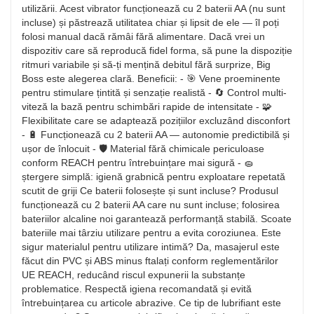
utilizării. Acest vibrator funcționează cu 2 baterii AA (nu sunt
incluse) și păstrează utilitatea chiar și lipsit de ele — îl poți
folosi manual dacă rămâi fără alimentare. Dacă vrei un
dispozitiv care să reproducă fidel forma, să pune la dispoziție
ritmuri variabile și să-ți mențină debitul fără surprize, Big
Boss este alegerea clară. Beneficii: - 🎯 Vene proeminente
pentru stimulare țintită și senzație realistă - 🔄 Control multi-
viteză la bază pentru schimbări rapide de intensitate - 🧩
Flexibilitate care se adaptează pozițiilor excluzând disconfort
- 🔋 Funcționează cu 2 baterii AA — autonomie predictibilă și
ușor de înlocuit - 🛡️ Material fără chimicale periculoase
conform REACH pentru întrebuințare mai sigură - 🧽
ștergere simplă: igienă grabnică pentru exploatare repetată
scutit de griji Ce baterii folosește și sunt incluse? Produsul
funcționează cu 2 baterii AA care nu sunt incluse; folosirea
bateriilor alcaline noi garantează performanță stabilă. Scoate
bateriile mai târziu utilizare pentru a evita coroziunea. Este
sigur materialul pentru utilizare intimă? Da, masajerul este
făcut din PVC și ABS minus ftalați conform reglementărilor
UE REACH, reducând riscul expunerii la substanțe
problematice. Respectă igiena recomandată și evită
întrebuințarea cu articole abrazive. Ce tip de lubrifiant este