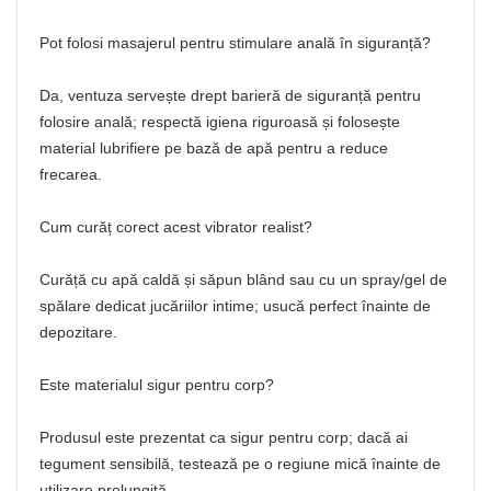
Pot folosi masajerul pentru stimulare anală în siguranță?
Da, ventuza servește drept barieră de siguranță pentru
folosire anală; respectă igiena riguroasă și folosește
material lubrifiere pe bază de apă pentru a reduce
frecarea.
Cum curăț corect acest vibrator realist?
Curăță cu apă caldă și săpun blând sau cu un spray/gel de
spălare dedicat jucăriilor intime; usucă perfect înainte de
depozitare.
Este materialul sigur pentru corp?
Produsul este prezentat ca sigur pentru corp; dacă ai
tegument sensibilă, testează pe o regiune mică înainte de
utilizare prelungită.