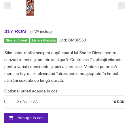
<
>
417 RON
(TVA inclus)
Cod: DM86563
Stoc suficient
Livrare Gratuita
Stimulator realist sculptat după tiparul lui Shane Diesel pentru
senzații intense și penetrare sigură. Controlezi 7 aplicații vibrante
pentru variații dominante și pulsații precise. Ventuza puternică
menține toy-ul fix, eliminând întreruperile neașteptate în timpul
utilizării sexuale de lungă durată.
Optional puteti adauga in cos:
2
x
Baterii AA
6 RON
Adauga in cos