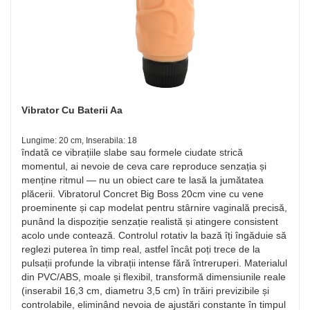
Vibrator Cu Baterii Aa
Lungime: 20 cm, Inserabila: 18
îndată ce vibrațiile slabe sau formele ciudate strică
momentul, ai nevoie de ceva care reproduce senzația și
menține ritmul — nu un obiect care te lasă la jumătatea
plăcerii. Vibratorul Concret Big Boss 20cm vine cu vene
proeminente și cap modelat pentru stârnire vaginală precisă,
punând la dispoziție senzație realistă și atingere consistent
acolo unde contează. Controlul rotativ la bază îți îngăduie să
reglezi puterea în timp real, astfel încât poți trece de la
pulsații profunde la vibrații intense fără întreruperi. Materialul
din PVC/ABS, moale și flexibil, transformă dimensiunile reale
(inserabil 16,3 cm, diametru 3,5 cm) în trăiri previzibile și
controlabile, eliminând nevoia de ajustări constante în timpul