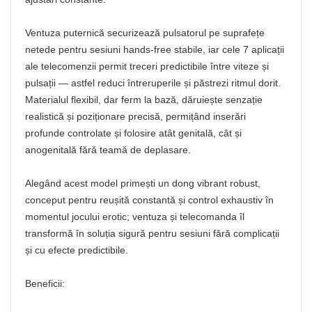
Ventuza puternică securizează pulsatorul pe suprafețe
netede pentru sesiuni hands-free stabile, iar cele 7 aplicații
ale telecomenzii permit treceri predictibile între viteze și
pulsații — astfel reduci întreruperile și păstrezi ritmul dorit.
Materialul flexibil, dar ferm la bază, dăruiește senzație
realistică și poziționare precisă, permițând inserări
profunde controlate și folosire atât genitală, cât și
anogenitală fără teamă de deplasare.
Alegând acest model primești un dong vibrant robust,
conceput pentru reușită constantă și control exhaustiv în
momentul jocului erotic; ventuza și telecomanda îl
transformă în soluția sigură pentru sesiuni fără complicații
și cu efecte predictibile.
Beneficii: