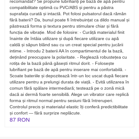
recomandat? Se propune lubrifianți pe bază de apă pentru
compatibilitate optimă cu PVC/ABS și pentru a păstra
suprafața curată și intactă. Pot folosi pulsatorul dacă rămân
fără baterii? Da, bunul poate fi întrebuințat ca dildo manual și
păstrează forma și textura pentru stimulare chiar și fără
funcția de vibrație. Mod de folosire: - Curăță materialul finit
înainte de întâia utilizare și după fiecare utilizare cu apă
caldă și săpun blând sau cu un creat special pentru jucării
intime. - Introdu 2 baterii AA în compartimentul de la bază,
deținând preocupare la polaritate. - Reglează robustețea cu
rotița de la bază până găsești ritmul dorit. - Folosește
lubrifiant pe bază de apă pentru inserare mai confortabilă. -
Scoate bateriile și depozitează într-un loc uscat după fiecare
utilizare pentru a prelungi durata de viață. - Evită utilizarea în
comun fără spălare intermediară; testează pe o zonă mică
dacă ai dermă foarte sensibilă. Alege un vibrator care replică
forma și ritmul normal pentru sesiuni fără întreruperi.
Controlul precis și materialul elastic îți conferă predictibilitate
și confort — fără surprize neplăcute.
87 RON