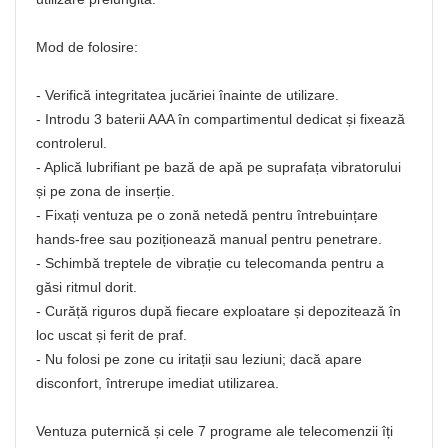
Mod de folosire:
- Verifică integritatea jucăriei înainte de utilizare.
- Introdu 3 baterii AAA în compartimentul dedicat și fixează
controlerul.
- Aplică lubrifiant pe bază de apă pe suprafața vibratorului
și pe zona de inserție.
- Fixați ventuza pe o zonă netedă pentru întrebuințare
hands-free sau poziționează manual pentru penetrare.
- Schimbă treptele de vibrație cu telecomanda pentru a
găsi ritmul dorit.
- Curăță riguros după fiecare exploatare și depozitează în
loc uscat și ferit de praf.
- Nu folosi pe zone cu iritații sau leziuni; dacă apare
disconfort, întrerupe imediat utilizarea.
Ventuza puternică și cele 7 programe ale telecomenzii îți