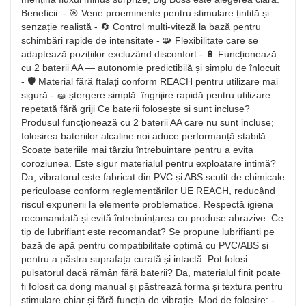
Beneficii: - 🎯 Vene proeminente pentru stimulare țintită și
senzație realistă - 🔄 Control multi-viteză la bază pentru
schimbări rapide de intensitate - 🧩 Flexibilitate care se
adaptează pozițiilor excluzând disconfort - 🔋 Funcționează
cu 2 baterii AA — autonomie predictibilă și simplu de înlocuit
- 🛡️ Material fără ftalați conform REACH pentru utilizare mai
sigură - 🧽 ștergere simplă: îngrijire rapidă pentru utilizare
repetată fără griji Ce baterii folosește și sunt incluse?
Produsul funcționează cu 2 baterii AA care nu sunt incluse;
folosirea bateriilor alcaline noi aduce performanță stabilă.
Scoate bateriile mai târziu întrebuințare pentru a evita
coroziunea. Este sigur materialul pentru exploatare intimă?
Da, vibratorul este fabricat din PVC și ABS scutit de chimicale
periculoase conform reglementărilor UE REACH, reducând
riscul expunerii la elemente problematice. Respectă igiena
recomandată și evită întrebuințarea cu produse abrazive. Ce
tip de lubrifiant este recomandat? Se propune lubrifianți pe
bază de apă pentru compatibilitate optimă cu PVC/ABS și
pentru a păstra suprafața curată și intactă. Pot folosi
pulsatorul dacă rămân fără baterii? Da, materialul finit poate
fi folosit ca dong manual și păstrează forma și textura pentru
stimulare chiar și fără funcția de vibrație. Mod de folosire: -