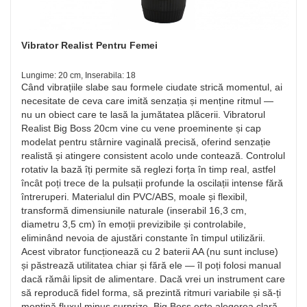
Vibrator Realist Pentru Femei
Lungime: 20 cm, Inserabila: 18
Când vibrațiile slabe sau formele ciudate strică momentul, ai
necesitate de ceva care imită senzația și menține ritmul —
nu un obiect care te lasă la jumătatea plăcerii. Vibratorul
Realist Big Boss 20cm vine cu vene proeminente și cap
modelat pentru stârnire vaginală precisă, oferind senzație
realistă și atingere consistent acolo unde contează. Controlul
rotativ la bază îți permite să reglezi forța în timp real, astfel
încât poți trece de la pulsații profunde la oscilații intense fără
întreruperi. Materialul din PVC/ABS, moale și flexibil,
transformă dimensiunile naturale (inserabil 16,3 cm,
diametru 3,5 cm) în emoții previzibile și controlabile,
eliminând nevoia de ajustări constante în timpul utilizării.
Acest vibrator funcționează cu 2 baterii AA (nu sunt incluse)
și păstrează utilitatea chiar și fără ele — îl poți folosi manual
dacă rămâi lipsit de alimentare. Dacă vrei un instrument care
să reproducă fidel forma, să prezintă ritmuri variabile și să-ți
mențină fluxul minus surprize, Big Boss este alegerea clară.