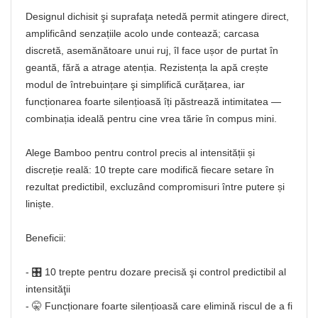
Designul dichisit şi suprafaţa netedă permit atingere direct,
amplificând senzațiile acolo unde contează; carcasa
discretă, asemănătoare unui ruj, îl face ușor de purtat în
geantă, fără a atrage atenția. Rezistența la apă crește
modul de întrebuințare şi simplifică curățarea, iar
funcționarea foarte silențioasă îți păstrează intimitatea —
combinația ideală pentru cine vrea tărie în compus mini.
Alege Bamboo pentru control precis al intensității și
discreție reală: 10 trepte care modifică fiecare setare în
rezultat predictibil, excluzând compromisuri între putere și
liniște.
Beneficii:
- 🎛️ 10 trepte pentru dozare precisă şi control predictibil al
intensităţii
- 🤫 Funcționare foarte silențioasă care elimină riscul de a fi