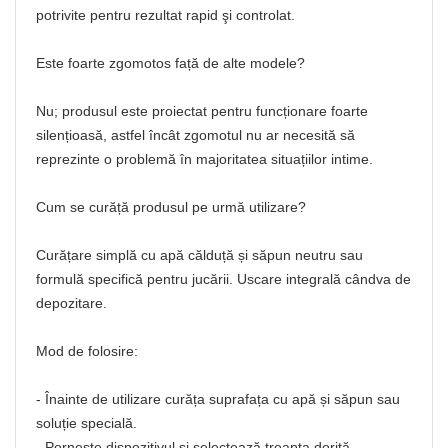
potrivite pentru rezultat rapid şi controlat.
Este foarte zgomotos față de alte modele?
Nu; produsul este proiectat pentru funcționare foarte
silențioasă, astfel încât zgomotul nu ar necesită să
reprezinte o problemă în majoritatea situațiilor intime.
Cum se curăță produsul pe urmă utilizare?
Curățare simplă cu apă călduță și săpun neutru sau
formulă specifică pentru jucării. Uscare integrală cândva de
depozitare.
Mod de folosire:
- Înainte de utilizare curăța suprafața cu apă și săpun sau
soluție specială.
- Pornește dispozitivul şi selectează treapta dorită