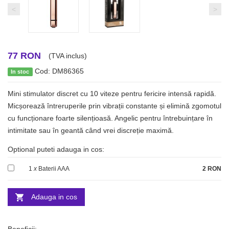
<
>
77 RON
(TVA inclus)
Cod: DM86365
In stoc
Mini stimulator discret cu 10 viteze pentru fericire intensă rapidă.
Micșorează întreruperile prin vibrații constante și elimină zgomotul
cu funcționare foarte silențioasă. Angelic pentru întrebuințare în
intimitate sau în geantă când vrei discreție maximă.
Optional puteti adauga in cos:
1
x
Baterii AAA
2 RON
Adauga in cos