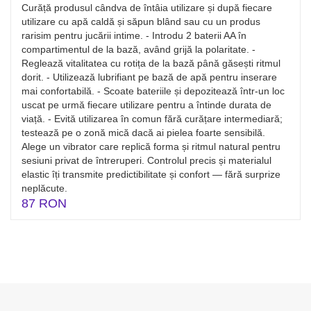
Curăță produsul cândva de întâia utilizare și după fiecare
utilizare cu apă caldă și săpun blând sau cu un produs
rarisim pentru jucării intime. - Introdu 2 baterii AA în
compartimentul de la bază, având grijă la polaritate. -
Reglează vitalitatea cu rotița de la bază până găsești ritmul
dorit. - Utilizează lubrifiant pe bază de apă pentru inserare
mai confortabilă. - Scoate bateriile și depozitează într-un loc
uscat pe urmă fiecare utilizare pentru a întinde durata de
viață. - Evită utilizarea în comun fără curățare intermediară;
testează pe o zonă mică dacă ai pielea foarte sensibilă.
Alege un vibrator care replică forma și ritmul natural pentru
sesiuni privat de întreruperi. Controlul precis și materialul
elastic îți transmite predictibilitate și confort — fără surprize
neplăcute.
87 RON