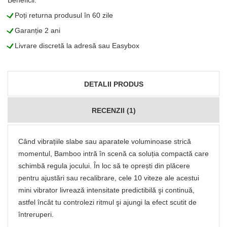
Beneficii:
L
Poți returna produsul în 60 zile
L
Garanție 2 ani
L
Livrare discretă la adresă sau Easybox
DETALII PRODUS
RECENZII (1)
Când vibrațiile slabe sau aparatele voluminoase strică
momentul, Bamboo intră în scenă ca soluția compactă care
schimbă regula jocului. În loc să te oprești din plăcere
pentru ajustări sau recalibrare, cele 10 viteze ale acestui
mini vibrator livrează intensitate predictibilă şi continuă,
astfel încât tu controlezi ritmul şi ajungi la efect scutit de
întreruperi.