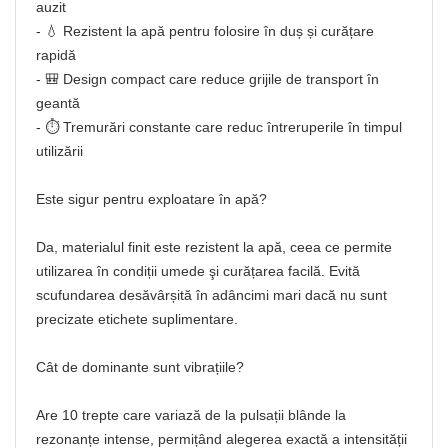
auzit
- 💧 Rezistent la apă pentru folosire în duș și curățare
rapidă
- 🎒 Design compact care reduce grijile de transport în
geantă
- ⏱️ Tremurări constante care reduc întreruperile în timpul
utilizării
Este sigur pentru exploatare în apă?
Da, materialul finit este rezistent la apă, ceea ce permite
utilizarea în condiții umede şi curățarea facilă. Evită
scufundarea desăvârșită în adâncimi mari dacă nu sunt
precizate etichete suplimentare.
Cât de dominante sunt vibrațiile?
Are 10 trepte care variază de la pulsații blânde la
rezonanțe intense, permițând alegerea exactă a intensității