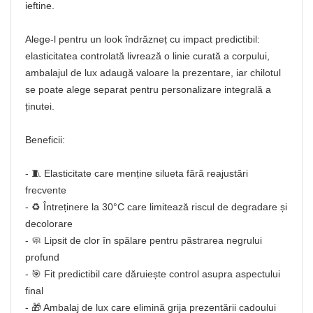
ieftine.
Alege-l pentru un look îndrăzneț cu impact predictibil:
elasticitatea controlată livrează o linie curată a corpului,
ambalajul de lux adaugă valoare la prezentare, iar chilotul
se poate alege separat pentru personalizare integrală a
ținutei.
Beneficii:
- 🧵 Elasticitate care menține silueta fără reajustări
frecvente
- ♻️ Întreținere la 30°C care limitează riscul de degradare și
decolorare
- 🧼 Lipsit de clor în spălare pentru păstrarea negrului
profund
- 🎯 Fit predictibil care dăruiește control asupra aspectului
final
- 🎁 Ambalaj de lux care elimină grija prezentării cadoului