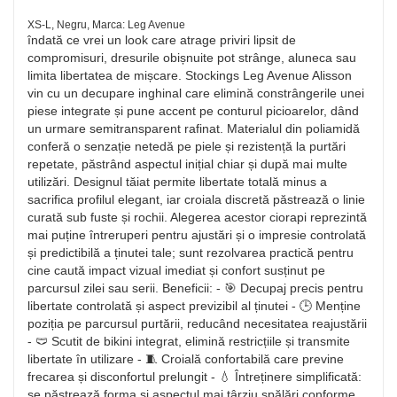
XS-L, Negru, Marca: Leg Avenue
îndată ce vrei un look care atrage priviri lipsit de
compromisuri, dresurile obișnuite pot strânge, aluneca sau
limita libertatea de mișcare. Stockings Leg Avenue Alisson
vin cu un decupare inghinal care elimină constrângerile unei
piese integrate și pune accent pe conturul picioarelor, dând
un urmare semitransparent rafinat. Materialul din poliamidă
conferă o senzație netedă pe piele și rezistență la purtări
repetate, păstrând aspectul inițial chiar și după mai multe
utilizări. Designul tăiat permite libertate totală minus a
sacrifica profilul elegant, iar croiala discretă păstrează o linie
curată sub fuste și rochii. Alegerea acestor ciorapi reprezintă
mai puține întreruperi pentru ajustări și o impresie controlată
și predictibilă a ținutei tale; sunt rezolvarea practică pentru
cine caută impact vizual imediat și confort susținut pe
parcursul zilei sau serii. Beneficii: - 🎯 Decupaj precis pentru
libertate controlată și aspect previzibil al ținutei - 🕒 Menține
poziția pe parcursul purtării, reducând necesitatea reajustării
- 🩲 Scutit de bikini integrat, elimină restricțiile și transmite
libertate în utilizare - 🧵 Croială confortabilă care previne
frecarea și disconfortul prelungit - 💧 Întreținere simplificată:
se păstrează forma și aspectul mai târziu spălări conforme