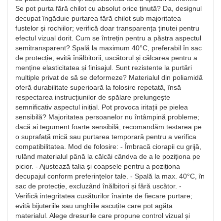
Se pot purta fără chilot cu absolut orice ținută? Da, designul
decupat îngăduie purtarea fără chilot sub majoritatea
fustelor și rochiilor; verifică doar transparența ținutei pentru
efectul vizual dorit. Cum se întrețin pentru a păstra aspectul
semitransparent? Spală la maximum 40°C, preferabil în sac
de protecție; evită înălbitorii, uscătorul și călcarea pentru a
menține elasticitatea și finisajul. Sunt rezistente la purtări
multiple privat de să se deformeze? Materialul din poliamidă
oferă durabilitate superioară la folosire repetată, însă
respectarea instrucțiunilor de spălare prelungește
semnificativ aspectul inițial. Pot provoca iritații pe pielea
sensibilă? Majoritatea persoanelor nu întâmpină probleme;
dacă ai tegument foarte sensibilă, recomandăm testarea pe
o suprafață mică sau purtarea temporară pentru a verifica
compatibilitatea. Mod de folosire: - Îmbracă ciorapii cu grijă,
rulând materialul până la călcâi cândva de a le poziționa pe
picior. - Ajustează talia și coapsele pentru a poziționa
decupajul conform preferințelor tale. - Spală la max. 40°C, în
sac de protecție, excluzând înălbitori și fără uscător. -
Verifică integritatea cusăturilor înainte de fiecare purtare;
evită bijuteriile sau unghiile ascuțite care pot agăța
materialul. Alege dresurile care propune control vizual și