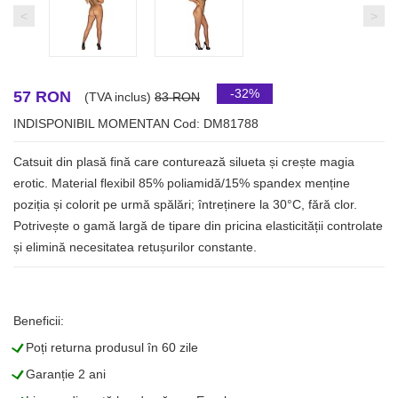
<
>
-32%
57 RON
(TVA inclus)
83 RON
INDISPONIBIL MOMENTAN
Cod: DM81788
Catsuit din plasă fină care conturează silueta și crește magia
erotic. Material flexibil 85% poliamidă/15% spandex menține
poziția și colorit pe urmă spălări; întreținere la 30°C, fără clor.
Potrivește o gamă largă de tipare din pricina elasticității controlate
și elimină necesitatea retușurilor constante.
Beneficii:
L
Poți returna produsul în 60 zile
L
Garanție 2 ani