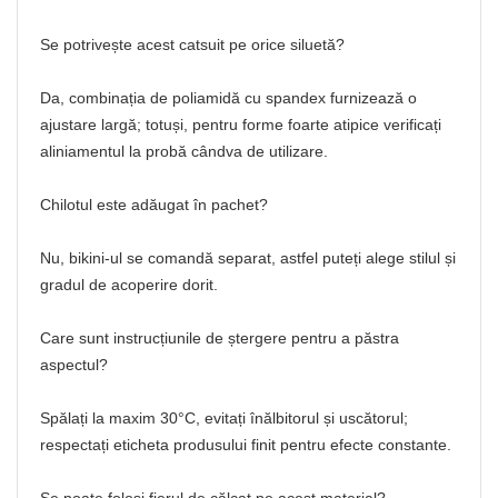
Se potrivește acest catsuit pe orice siluetă?
Da, combinația de poliamidă cu spandex furnizează o
ajustare largă; totuși, pentru forme foarte atipice verificați
aliniamentul la probă cândva de utilizare.
Chilotul este adăugat în pachet?
Nu, bikini-ul se comandă separat, astfel puteți alege stilul și
gradul de acoperire dorit.
Care sunt instrucțiunile de ștergere pentru a păstra
aspectul?
Spălați la maxim 30°C, evitați înălbitorul și uscătorul;
respectați eticheta produsului finit pentru efecte constante.