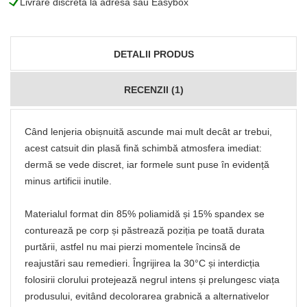
L
Livrare discretă la adresă sau Easybox
DETALII PRODUS
RECENZII (1)
Când lenjeria obișnuită ascunde mai mult decât ar trebui,
acest catsuit din plasă fină schimbă atmosfera imediat:
dermă se vede discret, iar formele sunt puse în evidență
minus artificii inutile.
Materialul format din 85% poliamidă și 15% spandex se
conturează pe corp și păstrează poziția pe toată durata
purtării, astfel nu mai pierzi momentele încinsă de
reajustări sau remedieri. Îngrijirea la 30°C și interdicția
folosirii clorului protejează negrul intens și prelungesc viața
produsului, evitând decolorarea grabnică a alternativelor