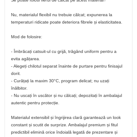
Se poate folosi fierul de călcat pe acest material?
Nu, materialul flexibil nu trebuie călcat; expunerea la
temperaturi ridicate poate deteriora fibrele și elasticitatea.
Mod de folosire:
- Îmbrăcați catsuit-ul cu grijă, trăgând uniform pentru a
evita agățarea.
- Alegeți chilotul separat înainte de purtare pentru finisajul
dorit.
- Curățați la maxim 30°C, program delicat; nu uzați
înălbitor.
- Nu uscați în uscător și nu călcați; depozitați în ambalajul
autentic pentru protecție.
Materialul extensibil și îngrijirea clară garantează un look
constant și scutit de surprize. Ambalajul premium și fitul
predictibil elimină orice îndoială legată de prezentare și