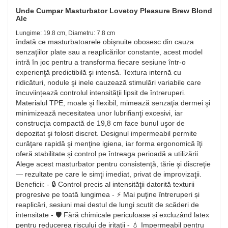
Unde Cumpar Masturbator Lovetoy Pleasure Brew Blond
Ale
Lungime: 19.8 cm, Diametru: 7.8 cm
îndată ce masturbatoarele obişnuite obosesc din cauza
senzaţiilor plate sau a reaplicărilor constante, acest model
intră în joc pentru a transforma fiecare sesiune într‑o
experienţă predictibilă şi intensă. Textura internă cu
ridicături, nodule şi inele cauzează stimulări variabile care
încuviințează controlul intensităţii lipsit de întreruperi.
Materialul TPE, moale şi flexibil, mimează senzaţia dermei şi
minimizează necesitatea unor lubrifianţi excesivi, iar
construcţia compactă de 19,8 cm face bunul uşor de
depozitat şi folosit discret. Designul impermeabil permite
curăţare rapidă şi menţine igiena, iar forma ergonomică îţi
oferă stabilitate şi control pe întreaga perioadă a utilizării.
Alege acest masturbator pentru consistenţă, tărie şi discreţie
— rezultate pe care le simţi imediat, privat de improvizaţii.
Beneficii: - 🔒 Control precis al intensităţii datorită texturii
progresive pe toată lungimea - ⚡ Mai puţine întreruperi și
reaplicări, sesiuni mai destul de lungi scutit de scăderi de
intensitate - 🛡️ Fără chimicale periculoase și excluzând latex
pentru reducerea riscului de iritaţii - 💧 Impermeabil pentru