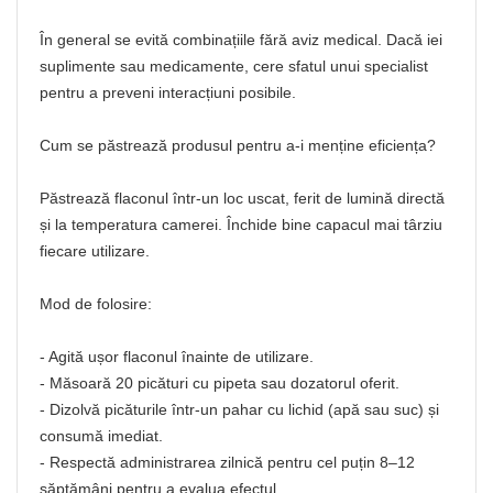
În general se evită combinațiile fără aviz medical. Dacă iei
suplimente sau medicamente, cere sfatul unui specialist
pentru a preveni interacțiuni posibile.
Cum se păstrează produsul pentru a-i menține eficiența?
Păstrează flaconul într-un loc uscat, ferit de lumină directă
și la temperatura camerei. Închide bine capacul mai târziu
fiecare utilizare.
Mod de folosire:
- Agită ușor flaconul înainte de utilizare.
- Măsoară 20 picături cu pipeta sau dozatorul oferit.
- Dizolvă picăturile într-un pahar cu lichid (apă sau suc) și
consumă imediat.
- Respectă administrarea zilnică pentru cel puțin 8–12
săptămâni pentru a evalua efectul.