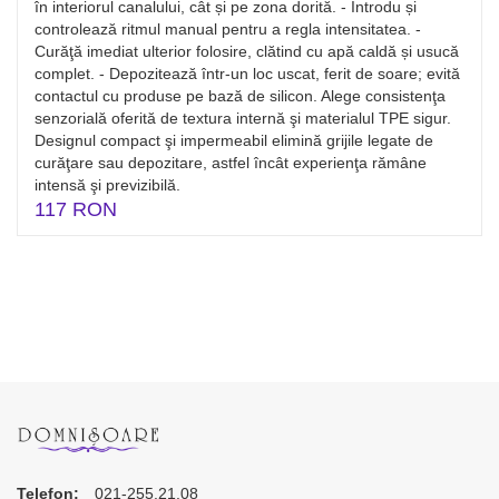
în interiorul canalului, cât și pe zona dorită. - Introdu și
controlează ritmul manual pentru a regla intensitatea. -
Curăţă imediat ulterior folosire, clătind cu apă caldă și usucă
complet. - Depozitează într‑un loc uscat, ferit de soare; evită
contactul cu produse pe bază de silicon. Alege consistenţa
senzorială oferită de textura internă şi materialul TPE sigur.
Designul compact şi impermeabil elimină grijile legate de
curăţare sau depozitare, astfel încât experienţa rămâne
intensă şi previzibilă.
117 RON
Telefon:
021-255.21.08