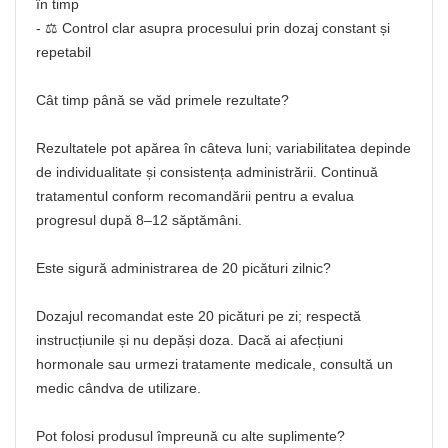
în timp
- ⚖️ Control clar asupra procesului prin dozaj constant și
repetabil
Cât timp până se văd primele rezultate?
Rezultatele pot apărea în câteva luni; variabilitatea depinde
de individualitate și consistența administrării. Continuă
tratamentul conform recomandării pentru a evalua
progresul după 8–12 săptămâni.
Este sigură administrarea de 20 picături zilnic?
Dozajul recomandat este 20 picături pe zi; respectă
instrucțiunile și nu depăși doza. Dacă ai afecțiuni
hormonale sau urmezi tratamente medicale, consultă un
medic cândva de utilizare.
Pot folosi produsul împreună cu alte suplimente?