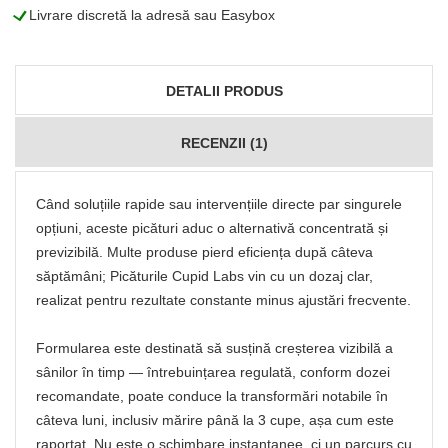
L
Livrare discretă la adresă sau Easybox
DETALII PRODUS
RECENZII (1)
Când soluțiile rapide sau intervențiile directe par singurele
opțiuni, aceste picături aduc o alternativă concentrată și
previzibilă. Multe produse pierd eficiența după câteva
săptămâni; Picăturile Cupid Labs vin cu un dozaj clar,
realizat pentru rezultate constante minus ajustări frecvente.
Formularea este destinată să susțină creșterea vizibilă a
sânilor în timp — întrebuințarea regulată, conform dozei
recomandate, poate conduce la transformări notabile în
câteva luni, inclusiv mărire până la 3 cupe, așa cum este
raportat. Nu este o schimbare instantanee, ci un parcurs cu