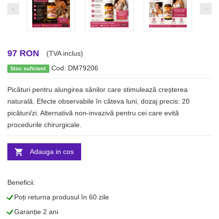
<
>
97 RON
(TVA inclus)
Cod: DM79206
Stoc suficient
Picături pentru alungirea sânilor care stimulează creșterea
naturală. Efecte observabile în câteva luni, dozaj precis: 20
picături/zi. Alternativă non-invazivă pentru cei care evită
procedurile chirurgicale.
Adauga in cos
Beneficii:
L
Poți returna produsul în 60 zile
L
Garanție 2 ani