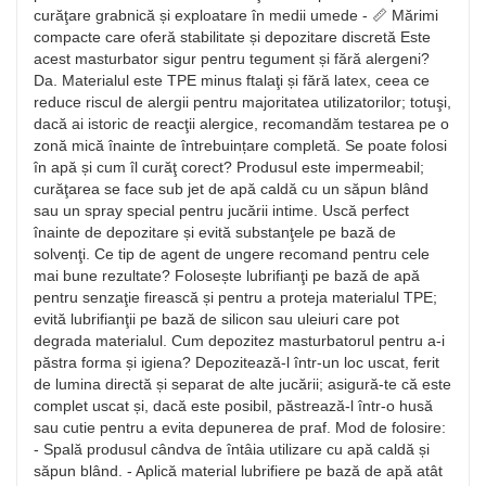
curăţare grabnică și exploatare în medii umede - 📏 Mărimi
compacte care oferă stabilitate și depozitare discretă Este
acest masturbator sigur pentru tegument și fără alergeni?
Da. Materialul este TPE minus ftalaţi și fără latex, ceea ce
reduce riscul de alergii pentru majoritatea utilizatorilor; totuşi,
dacă ai istoric de reacţii alergice, recomandăm testarea pe o
zonă mică înainte de întrebuințare completă. Se poate folosi
în apă și cum îl curăţ corect? Produsul este impermeabil;
curăţarea se face sub jet de apă caldă cu un săpun blând
sau un spray special pentru jucării intime. Uscă perfect
înainte de depozitare și evită substanţele pe bază de
solvenţi. Ce tip de agent de ungere recomand pentru cele
mai bune rezultate? Folosește lubrifianţi pe bază de apă
pentru senzaţie firească și pentru a proteja materialul TPE;
evită lubrifianţii pe bază de silicon sau uleiuri care pot
degrada materialul. Cum depozitez masturbatorul pentru a-i
păstra forma și igiena? Depozitează-l într‑un loc uscat, ferit
de lumina directă și separat de alte jucării; asigură‑te că este
complet uscat și, dacă este posibil, păstrează‑l într‑o husă
sau cutie pentru a evita depunerea de praf. Mod de folosire:
- Spală produsul cândva de întâia utilizare cu apă caldă și
săpun blând. - Aplică material lubrifiere pe bază de apă atât