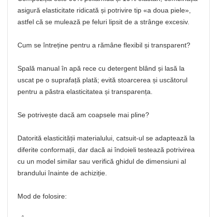
asigură elasticitate ridicată și potrivire tip «a doua piele»,
astfel că se mulează pe feluri lipsit de a strânge excesiv.
Cum se întreține pentru a rămâne flexibil și transparent?
Spală manual în apă rece cu detergent blând și lasă la
uscat pe o suprafață plată; evită stoarcerea și uscătorul
pentru a păstra elasticitatea și transparența.
Se potrivește dacă am coapsele mai pline?
Datorită elasticității materialului, catsuit-ul se adaptează la
diferite conformații, dar dacă ai îndoieli testează potrivirea
cu un model similar sau verifică ghidul de dimensiuni al
brandului înainte de achiziție.
Mod de folosire: