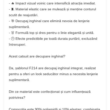
- 🔥 Impact vizual voinic care intensifică atracția imediat.
- 🧵 Material elastic care se mulează și menține conturul
scutit de reajustări.
- 🎯 Decupaj inghinal care elimină nevoia de lenjerie
suplimentară.
- 👗 Formulă top și dres pentru o linie elegantă și unită.
- 🕒 Efecte predictibile pe toată durata purtării, excluzând
întreruperi.
Acest catsuit are decupare inghinal?
Da, șablonul F214 are decupaj inghinal integrat, realizat
pentru a oferi un look seducător minus a necesita lenjerie
suplimentară.
Din ce material este confecționat și cum influențează
potrivirea?
Compoziția este 90% poliamidă și 10% elastan; combinația