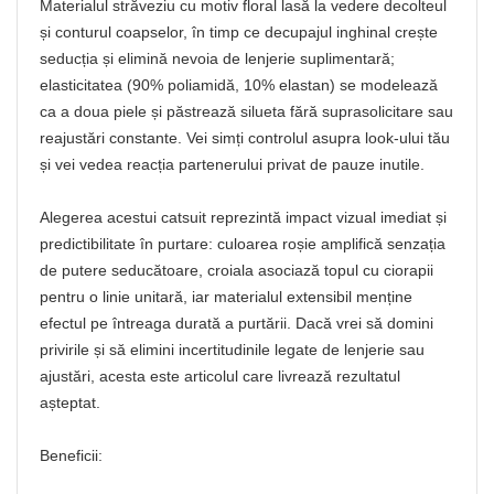
Materialul străveziu cu motiv floral lasă la vedere decolteul
și conturul coapselor, în timp ce decupajul inghinal crește
seducția și elimină nevoia de lenjerie suplimentară;
elasticitatea (90% poliamidă, 10% elastan) se modelează
ca a doua piele și păstrează silueta fără suprasolicitare sau
reajustări constante. Vei simți controlul asupra look-ului tău
și vei vedea reacția partenerului privat de pauze inutile.
Alegerea acestui catsuit reprezintă impact vizual imediat și
predictibilitate în purtare: culoarea roșie amplifică senzația
de putere seducătoare, croiala asociază topul cu ciorapii
pentru o linie unitară, iar materialul extensibil menține
efectul pe întreaga durată a purtării. Dacă vrei să domini
privirile și să elimini incertitudinile legate de lenjerie sau
ajustări, acesta este articolul care livrează rezultatul
așteptat.
Beneficii: