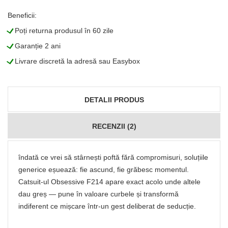
Beneficii:
L
Poți returna produsul în 60 zile
L
Garanție 2 ani
L
Livrare discretă la adresă sau Easybox
DETALII PRODUS
RECENZII (2)
îndată ce vrei să stârnești poftă fără compromisuri, soluțiile
generice eșuează: fie ascund, fie grăbesc momentul.
Catsuit-ul Obsessive F214 apare exact acolo unde altele
dau greș — pune în valoare curbele și transformă
indiferent ce mișcare într-un gest deliberat de seducție.