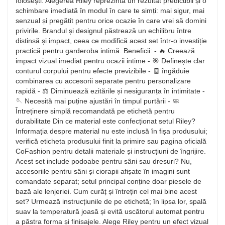
folosești. Alegerea Riley reprezintă un rezultat predictibil și o
schimbare imediată în modul în care te simți: mai sigur, mai
senzual și pregătit pentru orice ocazie în care vrei să domini
privirile. Brandul și designul păstrează un echilibru între
distinsă și impact, ceea ce modifică acest set într-o investiție
practică pentru garderoba intimă. Beneficii: - 🔥 Creează
impact vizual imediat pentru ocazii intime - 🎯 Definește clar
conturul corpului pentru efecte previzibile - 🧾 îngăduie
combinarea cu accesorii separate pentru personalizare
rapidă - ⚖️ Diminuează ezitările și nesiguranța în intimitate -
🪡 Necesită mai puține ajustări în timpul purtării - 🧼
Întreținere simplă recomandată pe etichetă pentru
durabilitate Din ce material este confecționat setul Riley?
Informația despre material nu este inclusă în fișa produsului;
verifică eticheta produsului finit la primire sau pagina oficială
CoFashion pentru detalii materiale și instrucțiuni de îngrijire.
Acest set include podoabe pentru sâni sau dresuri? Nu,
accesoriile pentru sâni și ciorapii afișate în imagini sunt
comandate separat; setul principal conține doar piesele de
bază ale lenjeriei. Cum curăț și întrețin cel mai bine acest
set? Urmează instrucțiunile de pe etichetă; în lipsa lor, spală
suav la temperatură joasă și evită uscătorul automat pentru
a păstra forma și finisajele. Alege Riley pentru un efect vizual