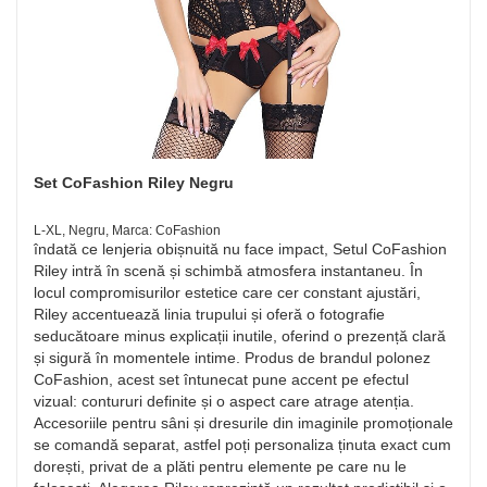
Set CoFashion Riley Negru
L-XL, Negru, Marca: CoFashion
îndată ce lenjeria obișnuită nu face impact, Setul CoFashion
Riley intră în scenă și schimbă atmosfera instantaneu. În
locul compromisurilor estetice care cer constant ajustări,
Riley accentuează linia trupului și oferă o fotografie
seducătoare minus explicații inutile, oferind o prezență clară
și sigură în momentele intime. Produs de brandul polonez
CoFashion, acest set întunecat pune accent pe efectul
vizual: contururi definite și o aspect care atrage atenția.
Accesoriile pentru sâni și dresurile din imaginile promoționale
se comandă separat, astfel poți personaliza ținuta exact cum
dorești, privat de a plăti pentru elemente pe care nu le