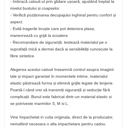
- Îmbracă catsuit-ul prin glidare ușoară, ajustând treptat la
nivelul bustului și coapselor.
- Verifică poziționarea decupajului inghinal pentru confort și
aspect.
- Evită tragerile bruște care pot deteriora plasa;
manevrează cu grijă la scoatere.
- Recomandare de siguranță: testează materialul pe o
suprafață mică a dermei dacă ai sensibilități cunoscute la
fibre sintetice.
Alegerea acestui catsuit înseamnă control asupra imaginii
tale și impact garantat în momentele intime; materialul
elastic păstrează forma și elimină grijile legate de lenjerie.
Poartă-l când vrei să transmiți siguranță și seducție fără
complicații. Bunul este fabricat dintr-un material elastic si
se potriveste marimilor S, M si L.
Vine împachetat in cutia originala, direct de la producator,
nemafiind necesara o alta impachetare pentru cadou.