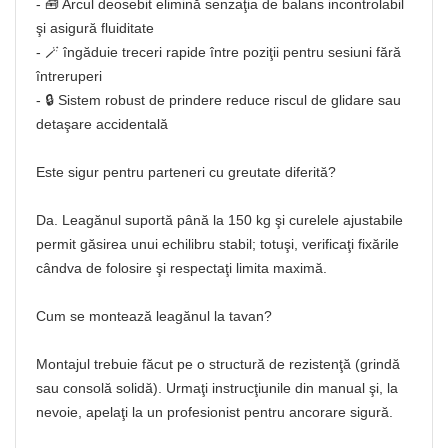
- 🧰 Arcul deosebit elimină senzaţia de balans incontrolabil
şi asigură fluiditate
- 🪄 îngăduie treceri rapide între poziţii pentru sesiuni fără
întreruperi
- 🔒 Sistem robust de prindere reduce riscul de glidare sau
detaşare accidentală
Este sigur pentru parteneri cu greutate diferită?
Da. Leagănul suportă până la 150 kg şi curelele ajustabile
permit găsirea unui echilibru stabil; totuşi, verificaţi fixările
cândva de folosire şi respectaţi limita maximă.
Cum se montează leagănul la tavan?
Montajul trebuie făcut pe o structură de rezistenţă (grindă
sau consolă solidă). Urmaţi instrucţiunile din manual şi, la
nevoie, apelaţi la un profesionist pentru ancorare sigură.