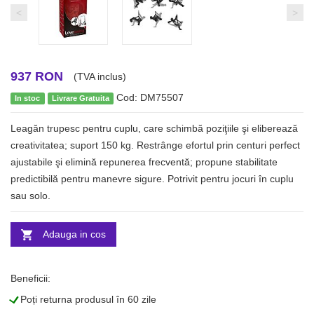
<
>
937 RON
(TVA inclus)
Cod: DM75507
In stoc
Livrare Gratuita
Leagăn trupesc pentru cuplu, care schimbă poziţiile şi eliberează
creativitatea; suport 150 kg. Restrânge efortul prin centuri perfect
ajustabile şi elimină repunerea frecventă; propune stabilitate
predictibilă pentru manevre sigure. Potrivit pentru jocuri în cuplu
sau solo.
Adauga in cos
Beneficii:
L
Poți returna produsul în 60 zile