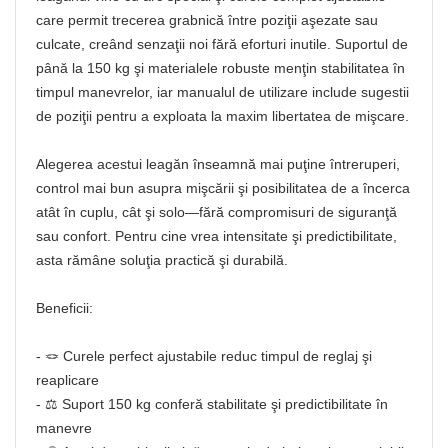
care permit trecerea grabnică între poziţii aşezate sau
culcate, creând senzaţii noi fără eforturi inutile. Suportul de
până la 150 kg şi materialele robuste menţin stabilitatea în
timpul manevrelor, iar manualul de utilizare include sugestii
de poziţii pentru a exploata la maxim libertatea de mişcare.
Alegerea acestui leagăn înseamnă mai puţine întreruperi,
control mai bun asupra mişcării şi posibilitatea de a încerca
atât în cuplu, cât şi solo—fără compromisuri de siguranţă
sau confort. Pentru cine vrea intensitate şi predictibilitate,
asta rămâne soluţia practică şi durabilă.
Beneficii:
- 🪢 Curele perfect ajustabile reduc timpul de reglaj şi
reaplicare
- ⚖️ Suport 150 kg conferă stabilitate şi predictibilitate în
manevre