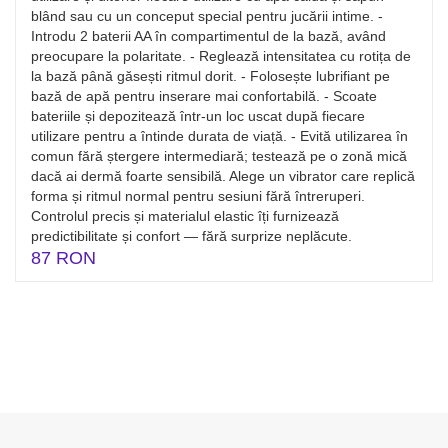
blând sau cu un conceput special pentru jucării intime. -
Introdu 2 baterii AA în compartimentul de la bază, având
preocupare la polaritate. - Reglează intensitatea cu rotița de
la bază până găsești ritmul dorit. - Folosește lubrifiant pe
bază de apă pentru inserare mai confortabilă. - Scoate
bateriile și depozitează într-un loc uscat după fiecare
utilizare pentru a întinde durata de viață. - Evită utilizarea în
comun fără ștergere intermediară; testează pe o zonă mică
dacă ai dermă foarte sensibilă. Alege un vibrator care replică
forma și ritmul normal pentru sesiuni fără întreruperi.
Controlul precis și materialul elastic îți furnizează
predictibilitate și confort — fără surprize neplăcute.
87 RON