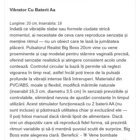
Vibrator Cu Baterii Aa
Lungime: 20 cm, Inserabila: 18
îndată ce vibrațiile slabe sau formele ciudate strică
momentul, ai necesitate de ceva care reproduce senzația și
menține ritmul — nu un obiect care te lasă la jumătatea
plăcerii. Pulsatorul Realist Big Boss 20cm vine cu vene
proeminente și cap modelat pentru stârnire vaginală precisă,
oferind senzație realistică și atingere consistent acolo unde
contează. Controlul circular la bază îți permite să reglezi
vigoarea în timp real, astfel încât poți trece de la pulsații
profunde la vibrații intense fără întreruperi. Materialul din
PVC/ABS, moale și flexibil, modifică mărimile naturale
(inserabil 16,3 cm, diametru 3,5 cm) în senzații previzibile și
controlabile, eliminând nevoia de ajustări constante în timpul
utilizării. Acest stimulator funcționează cu 2 baterii AA (nu
sunt incluse) și păstrează utilitatea chiar și excluzând ele —
îl poți folosi manual dacă rămâi lipsit de alimentare. Dacă
vrei un dispozitiv care să reproducă fidel forma, să prezintă
ritmuri variabile și să-ți mențină șuvoiul scutit de surprize, Big
Boss este alegerea clară. Beneficii: - 🎯 Vene bombate