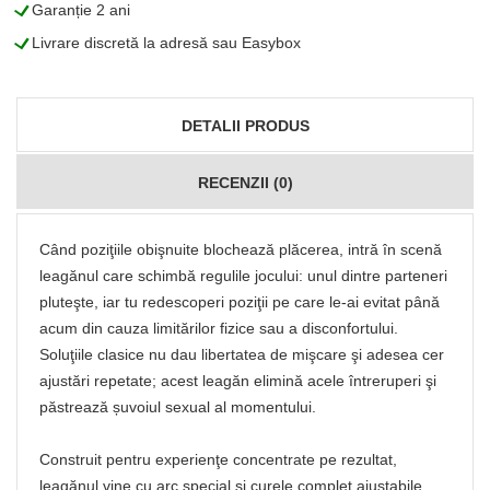
L
Garanție 2 ani
L
Livrare discretă la adresă sau Easybox
DETALII PRODUS
RECENZII (0)
Când poziţiile obişnuite blochează plăcerea, intră în scenă
leagănul care schimbă regulile jocului: unul dintre parteneri
pluteşte, iar tu redescoperi poziţii pe care le-ai evitat până
acum din cauza limitărilor fizice sau a disconfortului.
Soluţiile clasice nu dau libertatea de mişcare şi adesea cer
ajustări repetate; acest leagăn elimină acele întreruperi şi
păstrează șuvoiul sexual al momentului.
Construit pentru experienţe concentrate pe rezultat,
leagănul vine cu arc special şi curele complet ajustabile