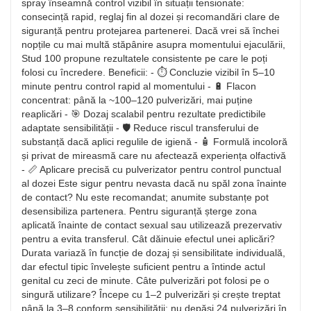
spray înseamnă control vizibil în situații tensionate:
consecință rapid, reglaj fin al dozei și recomandări clare de
siguranță pentru protejarea partenerei. Dacă vrei să închei
nopțile cu mai multă stăpânire asupra momentului ejaculării,
Stud 100 propune rezultatele consistente pe care le poți
folosi cu încredere. Beneficii: - ⏱️ Concluzie vizibil în 5–10
minute pentru control rapid al momentului - 🔋 Flacon
concentrat: până la ~100–120 pulverizări, mai puține
reaplicări - 🎯 Dozaj scalabil pentru rezultate predictibile
adaptate sensibilității - 🛡️ Reduce riscul transferului de
substanță dacă aplici regulile de igienă - 🧴 Formulă incoloră
și privat de mireasmă care nu afectează experiența olfactivă
- 📏 Aplicare precisă cu pulverizator pentru control punctual
al dozei Este sigur pentru nevasta dacă nu spăl zona înainte
de contact? Nu este recomandat; anumite substanțe pot
desensibiliza partenera. Pentru siguranță șterge zona
aplicată înainte de contact sexual sau utilizează prezervativ
pentru a evita transferul. Cât dăinuie efectul unei aplicări?
Durata variază în funcție de dozaj și sensibilitate individuală,
dar efectul tipic învelește suficient pentru a întinde actul
genital cu zeci de minute. Câte pulverizări pot folosi pe o
singură utilizare? Începe cu 1–2 pulverizări și crește treptat
până la 3–8 conform sensibilității; nu depăși 24 pulverizări în