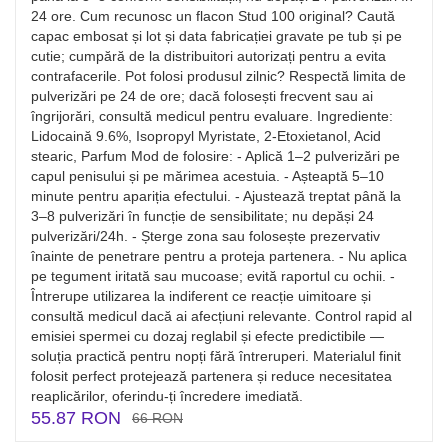
24 ore. Cum recunosc un flacon Stud 100 original? Caută
capac embosat și lot și data fabricației gravate pe tub și pe
cutie; cumpără de la distribuitori autorizați pentru a evita
contrafacerile. Pot folosi produsul zilnic? Respectă limita de
pulverizări pe 24 de ore; dacă folosești frecvent sau ai
îngrijorări, consultă medicul pentru evaluare. Ingrediente:
Lidocaină 9.6%, Isopropyl Myristate, 2-Etoxietanol, Acid
stearic, Parfum Mod de folosire: - Aplică 1–2 pulverizări pe
capul penisului și pe mărimea acestuia. - Așteaptă 5–10
minute pentru apariția efectului. - Ajustează treptat până la
3–8 pulverizări în funcție de sensibilitate; nu depăși 24
pulverizări/24h. - Șterge zona sau folosește prezervativ
înainte de penetrare pentru a proteja partenera. - Nu aplica
pe tegument iritată sau mucoase; evită raportul cu ochii. -
Întrerupe utilizarea la indiferent ce reacție uimitoare și
consultă medicul dacă ai afecțiuni relevante. Control rapid al
emisiei spermei cu dozaj reglabil și efecte predictibile —
soluția practică pentru nopți fără întreruperi. Materialul finit
folosit perfect protejează partenera și reduce necesitatea
reaplicărilor, oferindu-ți încredere imediată.
55.87 RON
66 RON