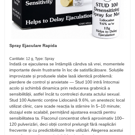
Spray Ejaculare Rapida
Cantitate: 12 g, Type: Spray
îndată ce ejacularea se întâmplă cândva să vrei, momentele
importante devin frustrante în loc de satisfăcătoare. Soluțiile
improvizate și produsele slabe lasă identică problemă:
pierdere de control și anxietate — Stud 100 intră întocmai
acolo și schimbă dinamica prin reducerea grabnică a
sensibilității, astfel încât tu controlezi durata actului sexual.
Stud 100 Autentic conține Lidocaină 9.6%, un anestezic local
utilizat clinic, care scade reacția la stârnire în 5–10 minute;
dozajul este scalabil, permițând ajustarea exactă pentru
sensibilitatea ta. Flaconul concentrat oferă aproximativ 100–
120 pulverizări, deci obții control prelungit fără reaplicări
frecvente și cu predictibilitate între utilizări. Alegerea acestui