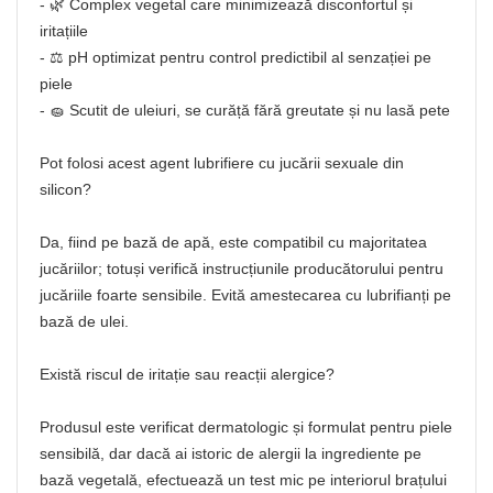
- 🌿 Complex vegetal care minimizează disconfortul și
iritațiile
- ⚖️ pH optimizat pentru control predictibil al senzației pe
piele
- 🧽 Scutit de uleiuri, se curăță fără greutate și nu lasă pete
Pot folosi acest agent lubrifiere cu jucării sexuale din
silicon?
Da, fiind pe bază de apă, este compatibil cu majoritatea
jucăriilor; totuși verifică instrucțiunile producătorului pentru
jucăriile foarte sensibile. Evită amestecarea cu lubrifianți pe
bază de ulei.
Există riscul de iritație sau reacții alergice?
Produsul este verificat dermatologic și formulat pentru piele
sensibilă, dar dacă ai istoric de alergii la ingrediente pe
bază vegetală, efectuează un test mic pe interiorul brațului