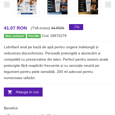
<
>
-7%
41.07 RON
(TVA inclus)
44 RON
Cod: DM75279
Stoc suficient
Pret Mic
Lubrifiant anal pe bază de apă pentru ungere îndelungă și
reducerea disconfortului. Perioadă prelungită a alunecării și
compatibil cu prezervative din latex. Perfect pentru sesiuni anale
prelungite fără reaplicări frecvente și cu senzație neutră pe
tegument pentru piele sensibilă. 200 ml adecvat pentru
numeroase utilizări.
Adauga in cos
Beneficii: