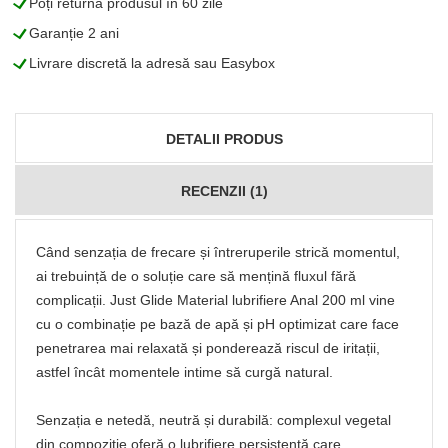
L
Poți returna produsul în 60 zile
L
Garanție 2 ani
L
Livrare discretă la adresă sau Easybox
DETALII PRODUS
RECENZII (1)
Când senzația de frecare și întreruperile strică momentul,
ai trebuință de o soluție care să mențină fluxul fără
complicații. Just Glide Material lubrifiere Anal 200 ml vine
cu o combinație pe bază de apă și pH optimizat care face
penetrarea mai relaxată și ponderează riscul de iritații,
astfel încât momentele intime să curgă natural.
Senzația e netedă, neutră și durabilă: complexul vegetal
din compoziție oferă o lubrifiere persistentă care