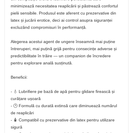
minimizează necesitatea reaplicării și păstrează confortul
pielii sensibile. Produsul este aferent cu prezervative din
latex și jucării erotice, deci ai control asupra siguranței
excluzând compromisuri în performanță.
Alegerea acestui agent de ungere înseamnă mai puține
întreruperi, mai puțină grijă pentru consecințe adverse și
predictibilitate în trăire — un companion de încredere
pentru explorare anală susținută.
Beneficii:
- 💧 Lubrifiere pe bază de apă pentru glidare firească și
curățare ușoară
- 🕒 Formulă cu durată extinsă care diminuează numărul
de reaplicări
- 🧴 Compatibil cu prezervative din latex pentru utilizare
sigură