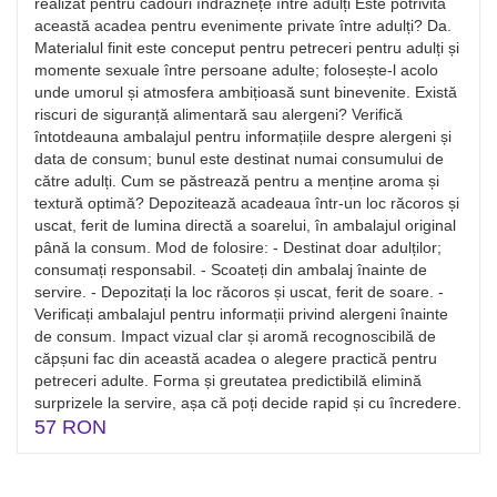
realizat pentru cadouri îndrăznețe între adulți Este potrivită
această acadea pentru evenimente private între adulți? Da.
Materialul finit este conceput pentru petreceri pentru adulți și
momente sexuale între persoane adulte; folosește-l acolo
unde umorul și atmosfera ambițioasă sunt binevenite. Există
riscuri de siguranță alimentară sau alergeni? Verifică
întotdeauna ambalajul pentru informațiile despre alergeni și
data de consum; bunul este destinat numai consumului de
către adulți. Cum se păstrează pentru a menține aroma și
textură optimă? Depozitează acadeaua într-un loc răcoros și
uscat, ferit de lumina directă a soarelui, în ambalajul original
până la consum. Mod de folosire: - Destinat doar adulților;
consumați responsabil. - Scoateți din ambalaj înainte de
servire. - Depozitați la loc răcoros și uscat, ferit de soare. -
Verificați ambalajul pentru informații privind alergeni înainte
de consum. Impact vizual clar și aromă recognoscibilă de
căpșuni fac din această acadea o alegere practică pentru
petreceri adulte. Forma și greutatea predictibilă elimină
surprizele la servire, așa că poți decide rapid și cu încredere.
57 RON