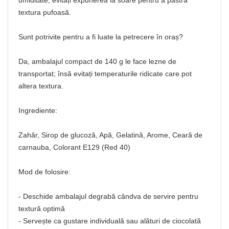
umiditate; evitați expunerea la soare pentru a păstra
textura pufoasă.
Sunt potrivite pentru a fi luate la petrecere în oraș?
Da, ambalajul compact de 140 g le face lezne de
transportat; însă evitați temperaturile ridicate care pot
altera textura.
Ingrediente:
Zahăr, Sirop de glucoză, Apă, Gelatină, Arome, Ceară de
carnauba, Colorant E129 (Red 40)
Mod de folosire:
- Deschide ambalajul degrabă cândva de servire pentru
textură optimă
- Servește ca gustare individuală sau alături de ciocolată