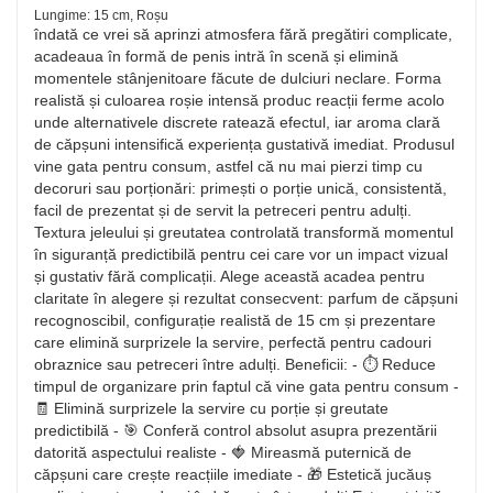
Lungime: 15 cm, Roșu
îndată ce vrei să aprinzi atmosfera fără pregătiri complicate,
acadeaua în formă de penis intră în scenă și elimină
momentele stânjenitoare făcute de dulciuri neclare. Forma
realistă și culoarea roșie intensă produc reacții ferme acolo
unde alternativele discrete ratează efectul, iar aroma clară
de căpșuni intensifică experiența gustativă imediat. Produsul
vine gata pentru consum, astfel că nu mai pierzi timp cu
decoruri sau porționări: primești o porție unică, consistentă,
facil de prezentat și de servit la petreceri pentru adulți.
Textura jeleului și greutatea controlată transformă momentul
în siguranță predictibilă pentru cei care vor un impact vizual
și gustativ fără complicații. Alege această acadea pentru
claritate în alegere și rezultat consecvent: parfum de căpșuni
recognoscibil, configurație realistă de 15 cm și prezentare
care elimină surprizele la servire, perfectă pentru cadouri
obraznice sau petreceri între adulți. Beneficii: - ⏱️ Reduce
timpul de organizare prin faptul că vine gata pentru consum -
🧾 Elimină surprizele la servire cu porție și greutate
predictibilă - 🎯 Conferă control absolut asupra prezentării
datorită aspectului realiste - 🍓 Mireasmă puternică de
căpșuni care crește reacțiile imediate - 🎁 Estetică jucăuș