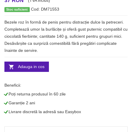
37 RON
(TVA inclus)
Cod: DM71553
Stoc suficient
Bezele roz în formă de penis pentru distracție dulce la petreceri.
Completează umor la burlăcițe și oferă gust puternic compatibil cu
ciocolată fierbinte; cantitate 140 g, suficient pentru grupuri mici.
Desăvârșite ca surpriză comestibilă fără pregătiri complicate
înainte de servire.
Adauga in cos
Beneficii:
L
Poți returna produsul în 60 zile
L
Garanție 2 ani
L
Livrare discretă la adresă sau Easybox