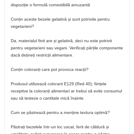
dispoziție o formulă comestibilă amuzantă
Conțin aceste bezele gelatină și sunt potrivite pentru
vegetarieni?
Da, materialul finit are și gelatină, deci nu este potrivit
pentru vegetarieni sau vegani. Verificați părțile componente
dacă dețineți restricții alimentare.
Conțin coloranți care pot provoca reacții?
Produsul utilizează colorant E129 (Red 40); ființele
receptive la coloranți alimentari ar trebui să evite consumul
sau să testeze o cantitate mică înainte.
Cum se păstrează pentru a menține textura optimă?
Păstrați bezelele într-un loc uscat, ferit de căldură și