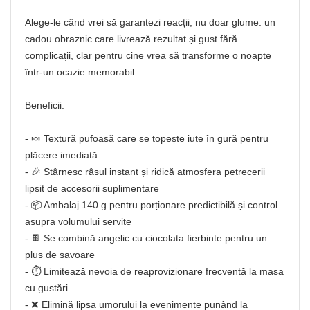
Alege-le când vrei să garantezi reacții, nu doar glume: un
cadou obraznic care livrează rezultat și gust fără
complicații, clar pentru cine vrea să transforme o noapte
într-un ocazie memorabil.
Beneficii:
- 🍬 Textură pufoasă care se topește iute în gură pentru
plăcere imediată
- 🎉 Stârnesc râsul instant și ridică atmosfera petrecerii
lipsit de accesorii suplimentare
- 📦 Ambalaj 140 g pentru porționare predictibilă și control
asupra volumului servite
- 🍫 Se combină angelic cu ciocolata fierbinte pentru un
plus de savoare
- ⏱️ Limitează nevoia de reaprovizionare frecventă la masa
cu gustări
- ❌ Elimină lipsa umorului la evenimente punând la