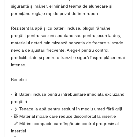
siguranță și mâner, eliminând teama de alunecare și
permițând reglaje rapide privat de întreruperi.
Rezistent la apă și cu baterii incluse, plugul rămâne
pregătit pentru sesiuni spontane sau pentru jocuri la duș;
materialul neted minimizează senzația de frecare și scade
nevoia de ajustări frecvente. Alege-l pentru control,
predictibilitate și pentru o tranziție sigură înspre plăceri mai
intense.
Beneficii:
- 🔋 Baterii incluse pentru întrebuințare imediată excluzând
pregătiri
- 💧 Tenace la apă pentru sesiuni în mediu umed fără griji
- 🧸 Material moale care reduce disconfortul la inserție
- 📏 Mărimi compacte care îngăduie control progresiv al
inserției