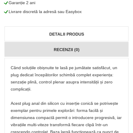
L
Garanție 2 ani
L
Livrare discretă la adresă sau Easybox
DETALII PRODUS
RECENZII (0)
Când soluțiile obișnuite te lasă pe jumătate satisfăcut, un
plug dedicat începătorilor schimbă complet experiența:
senzație plină, control plenar asupra intensității și zero
complicații.
Acest plug anal din silicon cu inserție conică se potrivește
exemplar pentru primele explorări: forma facilă și
dimensiunea compactă permit o introducere progresivă, iar
vibrațiile multi-viteze transformă fiecare clipă într-un
crescendo controlat. Baza largă funcționează ca punct de