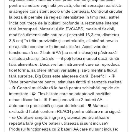
pentru stimulare vaginală precisă, oferind senzație realistică
și atingere consistent acolo unde contează. Controlul circular
la bază îți permite să reglezi intensitatea în timp real, astfel
încât poți trece de la pulsații profunde la rezonanțe intense
fără întreruperi. Materialul din PVC/ABS, moale și flexibil,
modifică dimensiunile naturale (inserabil 16,3 cm, diametru
3,5 cm) în trăiri previzibile și controlabile, eliminând nevoia
de ajustări constante în timpul utilizării. Acest vibrator
funcționează cu 2 baterii AA (nu sunt incluse) și păstrează
utilitatea chiar și fără ele — îl poți folosi manual dacă rămâi
fără alimentare. Dacă vrei un instrument care să reproducă
fidel forma, să ofere ritmuri variabile și să-ți mențină fluxul
fără surprize, Big Boss este alegerea clară. Beneficii: - 🎯
Vene proeminente pentru stimulare țintită și senzație realistă
- 🔄 Control multi-viteză la bază pentru schimbări rapide de
intensitate - 🧩 Flexibilitate care se adaptează pozițiilor
minus disconfort - 🔋 Funcționează cu 2 baterii AA —
autonomie predictibilă și ușor de înlocuit - 🛡️ Material
excluzând ftalați conform REACH pentru utilizare mai sigură
- 🧽 Curățare simplă: îngrijire grabnică pentru utilizare
repetată fără griji Ce baterii utilizează și sunt incluse?
Produsul funcționează cu 2 baterii AA care nu sunt incluse;