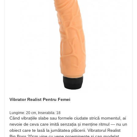
Vibrator Realist Pentru Femei
Lungime: 20 cm, Inserabila: 18
Când vibrațiile slabe sau formele ciudate strică momentul, ai
nevoie de ceva care imită senzația și menține ritmul — nu un
obiect care te lasă la jumătatea plăcerii. Vibratorul Realist
Big Boss 20cm vine cu vene proeminente și cap modelat