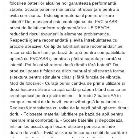
folosirea bateriilor alcaline noi garantează performanță
stabilă. Scoate bateriile mai târziu întrebuințare pentru a
evita coroziunea. Este sigur materialul pentru utilizare
intimă? Da, masajerul este confecționat din PVC și ABS
privat de ftalați conform reglementărilor UE REACH,
reducând riscul expunerii la elemente problematice.
Respectă igiena recomandată și evită întrebuințarea cu
articole abrazive. Ce tip de lubrifiant este recomandat? Se
recomandă lubrifianți pe bază de apă pentru compatibilitate
optimă cu PVC/ABS și pentru a păstra suprafața curată și
intactă. Pot folosi vibratorul dacă rămân fără baterii? Da,
produsul poate fi folosit ca dildo manual și păstrează forma
și textura pentru stimulare chiar și fără funcția de vibrație.
Mod de folosire: - Curăță bunul cândva de prima utilizare și
după fiecare utilizare cu apă caldă și săpun blând sau cu un
creat special pentru jucării intime. - Introdu 2 baterii AA în
compartimentul de la bază, cuprinzând grijă la polaritate. -
Reglează intensitatea cu rotița de la bază până găsești ritmul
dorit. - Folosește material lubrifiere pe bază de apă pentru
inserare mai confortabilă. - Scoate bateriile și depozitează
într-un loc uscat după fiecare utilizare pentru a întinde
durata de viață. - Evită utilizarea în comun scutit de curățare