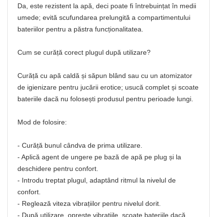
Da, este rezistent la apă, deci poate fi întrebuințat în medii
umede; evită scufundarea prelungită a compartimentului
bateriilor pentru a păstra funcționalitatea.
Cum se curăță corect plugul după utilizare?
Curăță cu apă caldă și săpun blând sau cu un atomizator
de igienizare pentru jucării erotice; usucă complet și scoate
bateriile dacă nu folosești produsul pentru perioade lungi.
Mod de folosire:
- Curăță bunul cândva de prima utilizare.
- Aplică agent de ungere pe bază de apă pe plug și la
deschidere pentru confort.
- Introdu treptat plugul, adaptând ritmul la nivelul de
confort.
- Reglează viteza vibrațiilor pentru nivelul dorit.
- După utilizare, oprește vibrațiile, scoate bateriile dacă