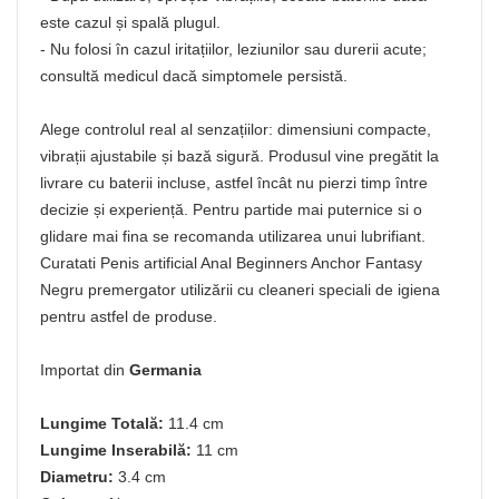
este cazul și spală plugul.
- Nu folosi în cazul iritațiilor, leziunilor sau durerii acute;
consultă medicul dacă simptomele persistă.
Alege controlul real al senzațiilor: dimensiuni compacte,
vibrații ajustabile și bază sigură. Produsul vine pregătit la
livrare cu baterii incluse, astfel încât nu pierzi timp între
decizie și experiență. Pentru partide mai puternice si o
glidare mai fina se recomanda utilizarea unui lubrifiant.
Curatati Penis artificial Anal Beginners Anchor Fantasy
Negru premergator utilizării cu cleaneri speciali de igiena
pentru astfel de produse.
Importat din
Germania
Lungime Totală:
11.4 cm
Lungime Inserabilă:
11 cm
Diametru:
3.4 cm