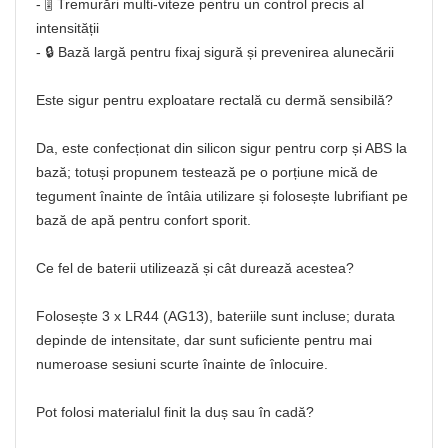
- 🎚️ Tremurări multi-viteze pentru un control precis al
intensității
- 🔒 Bază largă pentru fixaj sigură și prevenirea alunecării
Este sigur pentru exploatare rectală cu dermă sensibilă?
Da, este confecționat din silicon sigur pentru corp și ABS la
bază; totuși propunem testează pe o porțiune mică de
tegument înainte de întâia utilizare și folosește lubrifiant pe
bază de apă pentru confort sporit.
Ce fel de baterii utilizează și cât durează acestea?
Folosește 3 x LR44 (AG13), bateriile sunt incluse; durata
depinde de intensitate, dar sunt suficiente pentru mai
numeroase sesiuni scurte înainte de înlocuire.
Pot folosi materialul finit la duș sau în cadă?