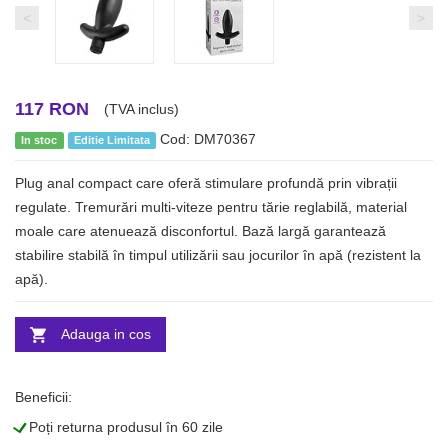
<
>
117 RON
(TVA inclus)
Cod: DM70367
In stoc
Editie Limitata
Plug anal compact care oferă stimulare profundă prin vibrații
regulate. Tremurări multi-viteze pentru tărie reglabilă, material
moale care atenuează disconfortul. Bază largă garantează
stabilire stabilă în timpul utilizării sau jocurilor în apă (rezistent la
apă).
Adauga in cos
Beneficii:
L
Poți returna produsul în 60 zile