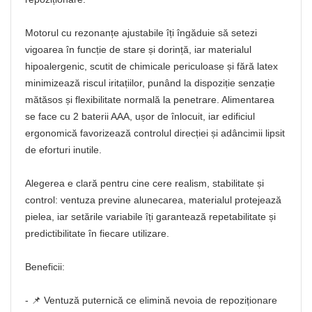
Motorul cu rezonanțe ajustabile îți îngăduie să setezi
vigoarea în funcție de stare și dorință, iar materialul
hipoalergenic, scutit de chimicale periculoase și fără latex
minimizează riscul iritațiilor, punând la dispoziție senzație
mătăsos și flexibilitate normală la penetrare. Alimentarea
se face cu 2 baterii AAA, ușor de înlocuit, iar edificiul
ergonomică favorizează controlul direcției și adâncimii lipsit
de eforturi inutile.
Alegerea e clară pentru cine cere realism, stabilitate și
control: ventuza previne alunecarea, materialul protejează
pielea, iar setările variabile îți garantează repetabilitate și
predictibilitate în fiecare utilizare.
Beneficii:
- 📌 Ventuză puternică ce elimină nevoia de repoziționare