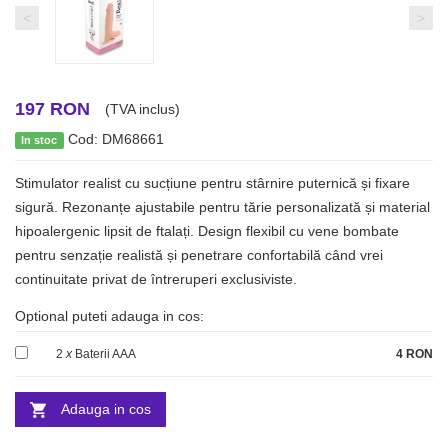
<
>
197 RON
(TVA inclus)
Cod: DM68661
In stoc
Stimulator realist cu sucțiune pentru stârnire puternică și fixare
sigură. Rezonanțe ajustabile pentru tărie personalizată și material
hipoalergenic lipsit de ftalați. Design flexibil cu vene bombate
pentru senzație realistă și penetrare confortabilă când vrei
continuitate privat de întreruperi exclusiviste.
Optional puteti adauga in cos:
2
x
Baterii AAA
4 RON
Adauga in cos