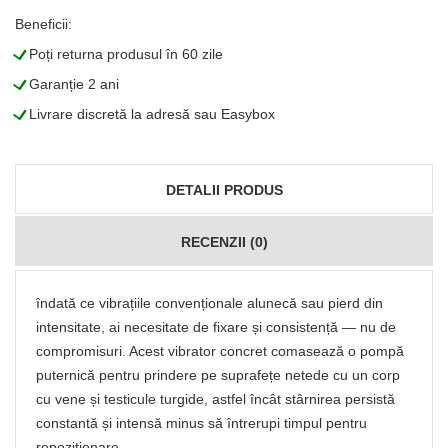
Beneficii:
L
Poți returna produsul în 60 zile
L
Garanție 2 ani
L
Livrare discretă la adresă sau Easybox
DETALII PRODUS
RECENZII (0)
îndată ce vibrațiile convenționale alunecă sau pierd din
intensitate, ai necesitate de fixare și consistență — nu de
compromisuri. Acest vibrator concret comasează o pompă
puternică pentru prindere pe suprafețe netede cu un corp
cu vene și testicule turgide, astfel încât stârnirea persistă
constantă și intensă minus să întrerupi timpul pentru
repoziționare.