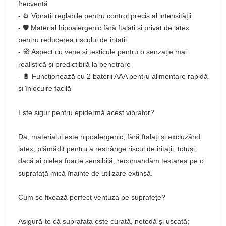
frecventă
- ⚙️ Vibrații reglabile pentru control precis al intensității
- 🛡️ Material hipoalergenic fără ftalați și privat de latex
pentru reducerea riscului de iritații
- 🧭 Aspect cu vene și testicule pentru o senzație mai
realistică și predictibilă la penetrare
- 🔋 Funcționează cu 2 baterii AAA pentru alimentare rapidă
și înlocuire facilă
Este sigur pentru epidermă acest vibrator?
Da, materialul este hipoalergenic, fără ftalați și excluzând
latex, plămădit pentru a restrânge riscul de iritații; totuși,
dacă ai pielea foarte sensibilă, recomandăm testarea pe o
suprafață mică înainte de utilizare extinsă.
Cum se fixează perfect ventuza pe suprafețe?
Asigură-te că suprafața este curată, netedă și uscată;