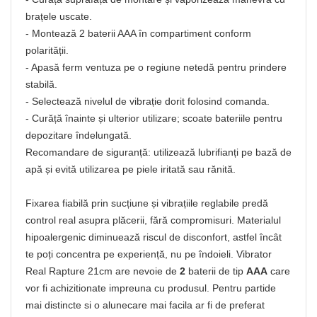
brațele uscate.
- Montează 2 baterii AAA în compartiment conform
polarității.
- Apasă ferm ventuza pe o regiune netedă pentru prindere
stabilă.
- Selectează nivelul de vibrație dorit folosind comanda.
- Curăță înainte și ulterior utilizare; scoate bateriile pentru
depozitare îndelungată.
Recomandare de siguranță: utilizează lubrifianți pe bază de
apă și evită utilizarea pe piele iritată sau rănită.
Fixarea fiabilă prin sucțiune și vibrațiile reglabile predă
control real asupra plăcerii, fără compromisuri. Materialul
hipoalergenic diminuează riscul de disconfort, astfel încât
te poți concentra pe experiență, nu pe îndoieli. Vibrator
Real Rapture 21cm are nevoie de
2
baterii de tip
AAA
care
vor fi achizitionate impreuna cu produsul. Pentru partide
mai distincte si o alunecare mai facila ar fi de preferat