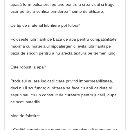
apasă ferm pulsatorul pe arie pentru a crea vidul și trage
ușor pentru a verifica prinderea înainte de utilizare.
Ce tip de material lubrifiere pot folosi?
Folosește lubrifianți pe bază de apă pentru compatibilitate
maximă cu materialul hipoalergenic; evită lubrifianții pe
bază de silicon pentru a nu afecta textura pe termen lung.
Este robust la apă?
Produsul nu are indicații clare privind impermeabilitatea,
deci nu îl scufunda; curățarea se face cu apă călduță și
săpun sau cu un construit de curățare pentru jucării, după
ce scoți bateriile.
Mod de folosire:
- Curăță suprafața de montare și vaporizează manevra cu