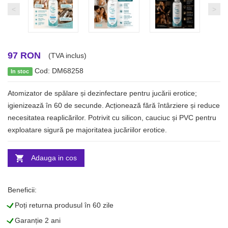
<
>
97 RON
(TVA inclus)
Cod: DM68258
In stoc
Atomizator de spălare și dezinfectare pentru jucării erotice;
igienizează în 60 de secunde. Acționează fără întârziere și reduce
necesitatea reaplicărilor. Potrivit cu silicon, cauciuc și PVC pentru
exploatare sigură pe majoritatea jucăriilor erotice.
Adauga in cos
Beneficii:
L
Poți returna produsul în 60 zile
L
Garanție 2 ani