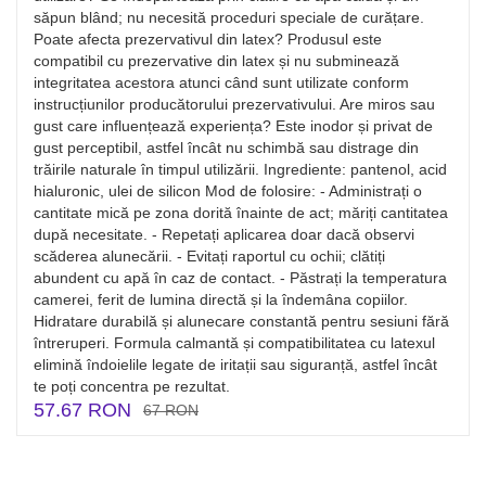
săpun blând; nu necesită proceduri speciale de curățare.
Poate afecta prezervativul din latex? Produsul este
compatibil cu prezervative din latex și nu subminează
integritatea acestora atunci când sunt utilizate conform
instrucțiunilor producătorului prezervativului. Are miros sau
gust care influențează experiența? Este inodor și privat de
gust perceptibil, astfel încât nu schimbă sau distrage din
trăirile naturale în timpul utilizării. Ingrediente: pantenol, acid
hialuronic, ulei de silicon Mod de folosire: - Administrați o
cantitate mică pe zona dorită înainte de act; măriți cantitatea
după necesitate. - Repetați aplicarea doar dacă observi
scăderea alunecării. - Evitați raportul cu ochii; clătiți
abundent cu apă în caz de contact. - Păstrați la temperatura
camerei, ferit de lumina directă și la îndemâna copiilor.
Hidratare durabilă și alunecare constantă pentru sesiuni fără
întreruperi. Formula calmantă și compatibilitatea cu latexul
elimină îndoielile legate de iritații sau siguranță, astfel încât
te poți concentra pe rezultat.
57.67 RON
67 RON