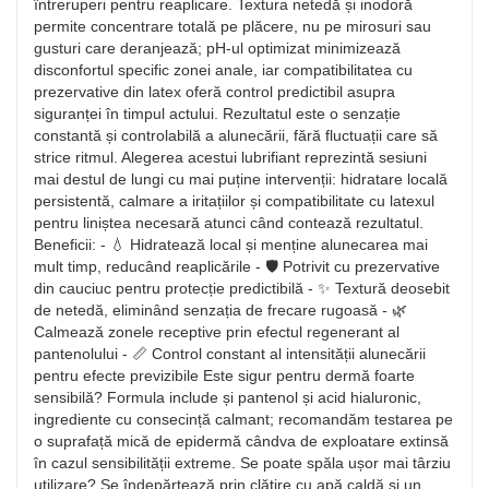
întreruperi pentru reaplicare. Textura netedă și inodoră
permite concentrare totală pe plăcere, nu pe mirosuri sau
gusturi care deranjează; pH-ul optimizat minimizează
disconfortul specific zonei anale, iar compatibilitatea cu
prezervative din latex oferă control predictibil asupra
siguranței în timpul actului. Rezultatul este o senzație
constantă și controlabilă a alunecării, fără fluctuații care să
strice ritmul. Alegerea acestui lubrifiant reprezintă sesiuni
mai destul de lungi cu mai puține intervenții: hidratare locală
persistentă, calmare a iritațiilor și compatibilitate cu latexul
pentru liniștea necesară atunci când contează rezultatul.
Beneficii: - 💧 Hidratează local și menține alunecarea mai
mult timp, reducând reaplicările - 🛡️ Potrivit cu prezervative
din cauciuc pentru protecție predictibilă - ✨ Textură deosebit
de netedă, eliminând senzația de frecare rugoasă - 🌿
Calmează zonele receptive prin efectul regenerant al
pantenolului - 📏 Control constant al intensității alunecării
pentru efecte previzibile Este sigur pentru dermă foarte
sensibilă? Formula include și pantenol și acid hialuronic,
ingrediente cu consecință calmant; recomandăm testarea pe
o suprafață mică de epidermă cândva de exploatare extinsă
în cazul sensibilității extreme. Se poate spăla ușor mai târziu
utilizare? Se îndepărtează prin clătire cu apă caldă și un