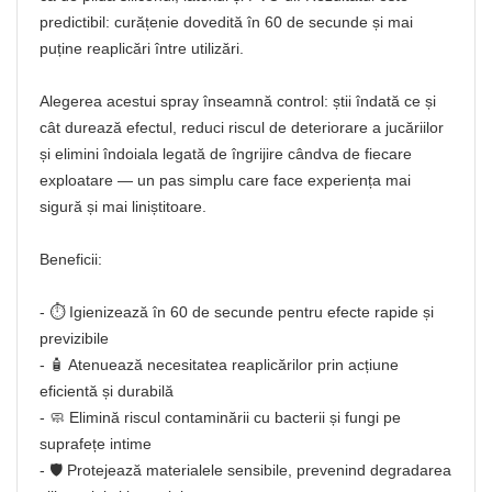
predictibil: curățenie dovedită în 60 de secunde și mai
puține reaplicări între utilizări.
Alegerea acestui spray înseamnă control: știi îndată ce și
cât durează efectul, reduci riscul de deteriorare a jucăriilor
și elimini îndoiala legată de îngrijire cândva de fiecare
exploatare — un pas simplu care face experiența mai
sigură și mai liniștitoare.
Beneficii:
- ⏱️ Igienizează în 60 de secunde pentru efecte rapide și
previzibile
- 🧴 Atenuează necesitatea reaplicărilor prin acțiune
eficientă și durabilă
- 🧼 Elimină riscul contaminării cu bacterii și fungi pe
suprafețe intime
- 🛡️ Protejează materialele sensibile, prevenind degradarea