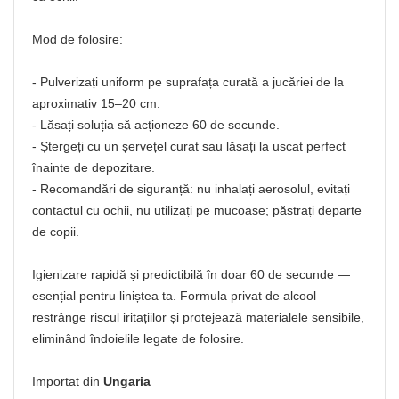
Mod de folosire:
- Pulverizați uniform pe suprafața curată a jucăriei de la
aproximativ 15–20 cm.
- Lăsați soluția să acționeze 60 de secunde.
- Ștergeți cu un șervețel curat sau lăsați la uscat perfect
înainte de depozitare.
- Recomandări de siguranță: nu inhalați aerosolul, evitați
contactul cu ochii, nu utilizați pe mucoase; păstrați departe
de copii.
Igienizare rapidă și predictibilă în doar 60 de secunde —
esențial pentru liniștea ta. Formula privat de alcool
restrânge riscul iritațiilor și protejează materialele sensibile,
eliminând îndoielile legate de folosire.
Importat din
Ungaria