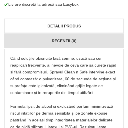
L
Livrare discretă la adresă sau Easybox
DETALII PRODUS
RECENZII (0)
Când soluțiile obișnuite lasă semne, usucă sau cer
reaplicări frecvente, ai nevoie de ceva care să curețe rapid
și fără compromisuri. Sprayul Clean n Safe intervine exact
când contează: o pulverizare, 60 de secunde de acțiune și
suprafața este igienizată, eliminând grijile legate de
contaminare și întreruperile din timpul utilizării.
Formula lipsit de alcool și excluzând parfum minimizează
riscul iritațiilor pe dermă sensibilă și pe zonele expuse,
păstrând în același timp integritatea materialelor delicate
ca de pildă siliconul, latexul și PVC-ul. Rezultatul este