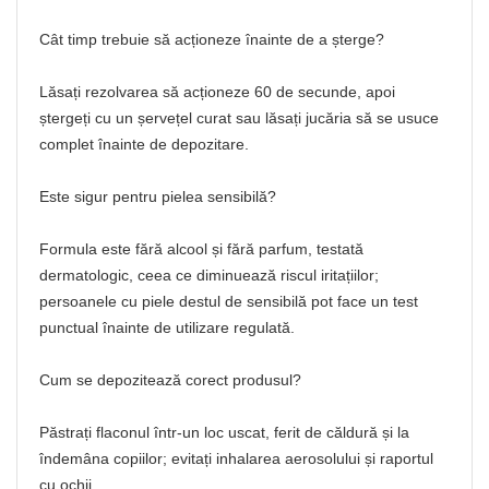
Cât timp trebuie să acționeze înainte de a șterge?
Lăsați rezolvarea să acționeze 60 de secunde, apoi
ștergeți cu un șervețel curat sau lăsați jucăria să se usuce
complet înainte de depozitare.
Este sigur pentru pielea sensibilă?
Formula este fără alcool și fără parfum, testată
dermatologic, ceea ce diminuează riscul iritațiilor;
persoanele cu piele destul de sensibilă pot face un test
punctual înainte de utilizare regulată.
Cum se depozitează corect produsul?
Păstrați flaconul într-un loc uscat, ferit de căldură și la
îndemâna copiilor; evitați inhalarea aerosolului și raportul
cu ochii.