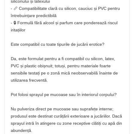
siliconului și latexului
- 📏 Compatibilitate clară cu silicon, cauciuc și PVC pentru
întrebuințare predictibilă
- 🔒 Formulă fără alcool și parfum care ponderează riscul
iritațiilor
Este compatibil cu toate tipurile de jucării erotice?
Da, este formulat pentru a fi compatibil cu silicon, latex,
PVC și plastic obișnuit; totuși, pentru materiale foarte
sensibile testați pe o zonă mică neobservabilă înainte de
utilizarea frecventă.
Pot folosi sprayul pe mucoase sau în interiorul corpului?
Nu pulveriza direct pe mucoase sau suprafețe interne;
produsul este destinat curățării exterioare a jucăriilor. Dacă
sprayul intră în atingere cu zone receptive clătiți cu apă din
abundență.