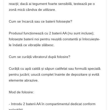
reacții; dacă ai tegument foarte sensibilă, testează pe o
zonă mică cândva de utilizare.
Cum se încarcă sau ce baterii folosește?
Produsul funcționează cu 2 baterii AA (nu sunt incluse);
folosește baterii noi pentru reușită constantă și înlocuiește-
le îndată ce vibrațiile slăbesc.
Cum se curăță vibratorul după folosire?
Curăță cu apă caldă și săpun catifelat sau formulă specială
pentru jucării; usucă complet înainte de depozitare și evită
elemente abrazive.
Mod de folosire:
- Introdu 2 baterii AA în compartimentul dedicat conform
polarității.