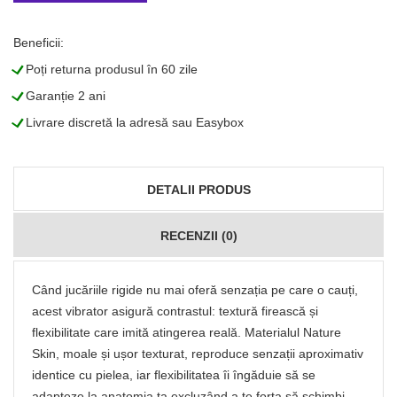
Beneficii:
L
Poți returna produsul în 60 zile
L
Garanție 2 ani
L
Livrare discretă la adresă sau Easybox
DETALII PRODUS
RECENZII (0)
Când jucăriile rigide nu mai oferă senzația pe care o cauți,
acest vibrator asigură contrastul: textură firească și
flexibilitate care imită atingerea reală. Materialul Nature
Skin, moale și ușor texturat, reproduce senzații aproximativ
identice cu pielea, iar flexibilitatea îi îngăduie să se
adapteze la anatomia ta excluzând a te forța să schimbi