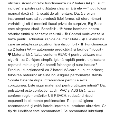
utilizării. Acest vibrator funcționează cu 2 baterii AA (nu sunt
incluse) și păstrează utilitatea chiar și fără ele — îl poți folosi
manual dacă rămâi scutit de alimentare. Dacă vrei un
instrument care să reproducă fidel forma, să ofere ritmuri
variabile și să-ți mențină fluxul privat de surprize, Big Boss
este alegerea clară. Beneficii: - 🎯 Vene bombate pentru
stârnire țintită și senzație realistă - 🔄 Control multi-viteză la
bază pentru schimbări rapide de intensitate - 🧩 Flexibilitate
care se adaptează pozițiilor fără disconfort - 🔋 Funcționează
cu 2 baterii AA — autonomie predictibilă și facil de înlocuit -
🛡️ Material fără ftalați conform REACH pentru utilizare mai
sigură - 🧽 Curățare simplă: igienă rapidă pentru exploatare
repetată minus griji Ce baterii folosește și sunt incluse?
Produsul funcționează cu 2 baterii AA care nu sunt incluse;
folosirea bateriilor alcaline noi asigură performanță stabilă.
Scoate bateriile după întrebuințare pentru a evita
coroziunea. Este sigur materialul pentru utilizare intimă? Da,
pulsatorul este confecționat din PVC și ABS fără ftalați
conform reglementărilor UE REACH, reducând riscul
expunerii la elemente problematice. Respectă igiena
recomandată și evită întrebuințarea cu produse abrazive. Ce
tip de lubrifiant este recomandat? Se recomandă lubrifianți