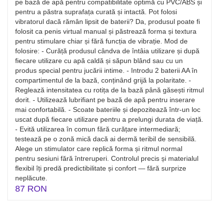
pe bază de apă pentru compatibilitate optimă cu PVC/ABS și
pentru a păstra suprafața curată și intactă. Pot folosi
vibratorul dacă rămân lipsit de baterii? Da, produsul poate fi
folosit ca penis virtual manual și păstrează forma și textura
pentru stimulare chiar și fără funcția de vibrație. Mod de
folosire: - Curăță produsul cândva de întâia utilizare și după
fiecare utilizare cu apă caldă și săpun blând sau cu un
produs special pentru jucării intime. - Introdu 2 baterii AA în
compartimentul de la bază, conținând grijă la polaritate. -
Reglează intensitatea cu rotița de la bază până găsești ritmul
dorit. - Utilizează lubrifiant pe bază de apă pentru inserare
mai confortabilă. - Scoate bateriile și depozitează într-un loc
uscat după fiecare utilizare pentru a prelungi durata de viață.
- Evită utilizarea în comun fără curățare intermediară;
testează pe o zonă mică dacă ai dermă teribil de sensibilă.
Alege un stimulator care replică forma și ritmul normal
pentru sesiuni fără întreruperi. Controlul precis și materialul
flexibil îți predă predictibilitate și confort — fără surprize
neplăcute.
87 RON