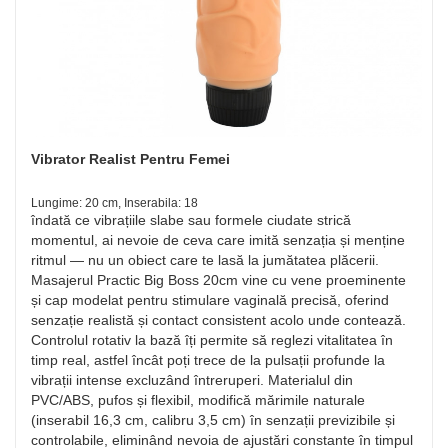
Vibrator Realist Pentru Femei
Lungime: 20 cm, Inserabila: 18
îndată ce vibrațiile slabe sau formele ciudate strică
momentul, ai nevoie de ceva care imită senzația și menține
ritmul — nu un obiect care te lasă la jumătatea plăcerii.
Masajerul Practic Big Boss 20cm vine cu vene proeminente
și cap modelat pentru stimulare vaginală precisă, oferind
senzație realistă și contact consistent acolo unde contează.
Controlul rotativ la bază îți permite să reglezi vitalitatea în
timp real, astfel încât poți trece de la pulsații profunde la
vibrații intense excluzând întreruperi. Materialul din
PVC/ABS, pufos și flexibil, modifică mărimile naturale
(inserabil 16,3 cm, calibru 3,5 cm) în senzații previzibile și
controlabile, eliminând nevoia de ajustări constante în timpul