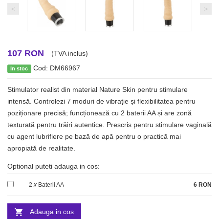
<
>
107 RON
(TVA inclus)
Cod: DM66967
In stoc
Stimulator realist din material Nature Skin pentru stimulare
intensă. Controlezi 7 moduri de vibrație și flexibilitatea pentru
poziționare precisă; funcționează cu 2 baterii AA și are zonă
texturată pentru trăiri autentice. Prescris pentru stimulare vaginală
cu agent lubrifiere pe bază de apă pentru o practică mai
apropiată de realitate.
Optional puteti adauga in cos:
2
x
Baterii AA
6 RON
Adauga in cos