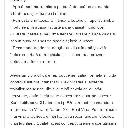
- Aplică material lubrifiere pe bază de apă pe suprafața
vibratorului și zona de stimulare.
- Pornește prin apăsare întinsă a butonului, apoi schimbă
modurile prin apăsări scurte până găsești ritmul dorit.
- Curăță înainte și pe urmă fiecare utilizare cu apă caldă și
săpun suav sau soluție specială; lasă la uscat.
- Recomandare de siguranță: nu folosi în apă și evită
îndoirea forțată a trunchiului flexibil pentru a preveni
defectarea firelor interne.
Alege un vibrator care reproduce senzația normală și îți dă
controlul asupra intensității. Flexibilitatea și absența
ftalaților reduc riscurile și elimină nevoia de ajustări
frecvente, astfel încât să te concentrezi doar pe plăcere.
Bunul utilizeaza
2
baterii de tip
AA
care pot fi comandate
impreuna cu Vibrator Nature Skin Real Vibe. Pentru placeri
mai vii si o alunecare mai facila va recomandam folosirea
unui lubrifiant. Spalati acest conceput premergator utilizarii