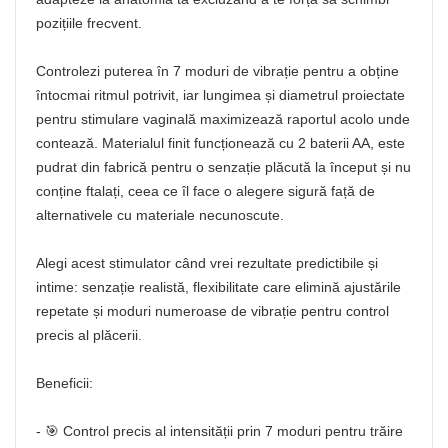
pozițiile frecvent.
Controlezi puterea în 7 moduri de vibrație pentru a obține
întocmai ritmul potrivit, iar lungimea și diametrul proiectate
pentru stimulare vaginală maximizează raportul acolo unde
contează. Materialul finit funcționează cu 2 baterii AA, este
pudrat din fabrică pentru o senzație plăcută la început și nu
conține ftalați, ceea ce îl face o alegere sigură față de
alternativele cu materiale necunoscute.
Alegi acest stimulator când vrei rezultate predictibile și
intime: senzație realistă, flexibilitate care elimină ajustările
repetate și moduri numeroase de vibrație pentru control
precis al plăcerii.
Beneficii:
- 🎯 Control precis al intensității prin 7 moduri pentru trăire