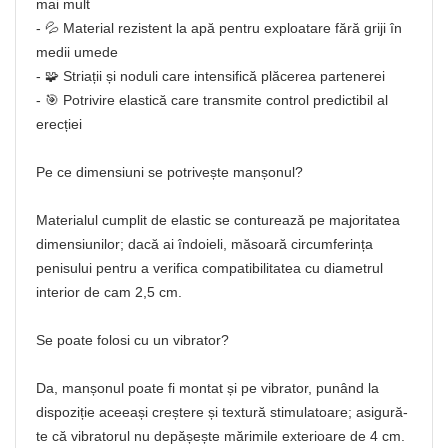
mai mult
- 💦 Material rezistent la apă pentru exploatare fără griji în
medii umede
- 🧩 Striații și noduli care intensifică plăcerea partenerei
- 🎯 Potrivire elastică care transmite control predictibil al
erecției
Pe ce dimensiuni se potrivește manșonul?
Materialul cumplit de elastic se conturează pe majoritatea
dimensiunilor; dacă ai îndoieli, măsoară circumferința
penisului pentru a verifica compatibilitatea cu diametrul
interior de cam 2,5 cm.
Se poate folosi cu un vibrator?
Da, manșonul poate fi montat și pe vibrator, punând la
dispoziție aceeași creștere și textură stimulatoare; asigură-
te că vibratorul nu depășește mărimile exterioare de 4 cm.