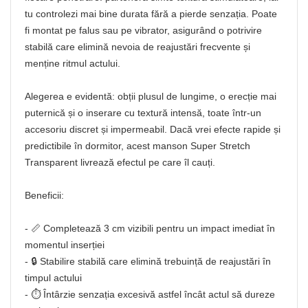
tu controlezi mai bine durata fără a pierde senzația. Poate
fi montat pe falus sau pe vibrator, asigurând o potrivire
stabilă care elimină nevoia de reajustări frecvente și
menține ritmul actului.
Alegerea e evidentă: obții plusul de lungime, o erecție mai
puternică și o inserare cu textură intensă, toate într-un
accesoriu discret și impermeabil. Dacă vrei efecte rapide și
predictibile în dormitor, acest manson Super Stretch
Transparent livrează efectul pe care îl cauți.
Beneficii:
- 📏 Completează 3 cm vizibili pentru un impact imediat în
momentul inserției
- 🔒 Stabilire stabilă care elimină trebuință de reajustări în
timpul actului
- ⏱️ Întârzie senzația excesivă astfel încât actul să dureze