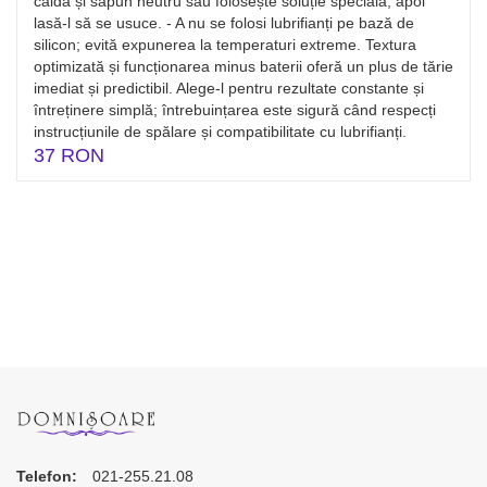
caldă și săpun neutru sau folosește soluție specială, apoi
lasă-l să se usuce. - A nu se folosi lubrifianți pe bază de
silicon; evită expunerea la temperaturi extreme. Textura
optimizată și funcționarea minus baterii oferă un plus de tărie
imediat și predictibil. Alege-l pentru rezultate constante și
întreținere simplă; întrebuințarea este sigură când respecți
instrucțiunile de spălare și compatibilitate cu lubrifianți.
37 RON
Telefon:
021-255.21.08