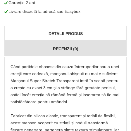
L
Garanție 2 ani
L
Livrare discretă la adresă sau Easybox
DETALII PRODUS
RECENZII (0)
Când partidele obosesc din cauza întreruperilor sau a unei
erecții care cedează, manșonul obișnuit nu mai e suficient.
Manșonul Super Stretch Transparent intră în scenă pentru
a crește cu exact 3 cm și a strânge fără greutate penisul,
astfel încât erecția să rămână fermă și inserarea să fie mai
satisfăcătoare pentru amândoi.
Fabricat din silicon elastic, transparent și teribil de flexibil,
acest manson acoperit cu striații și noduli transformă
fiecare penetrare: partenera simte textura stimulatoare, iar