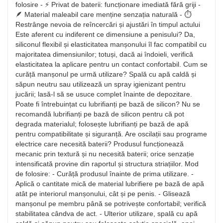
folosire - ⚡ Privat de baterii: funcționare imediată fără griji -
🪶 Material maleabil care menține senzația naturală - ⏱️
Restrânge nevoia de reîncercări și ajustări în timpul actului
Este aferent cu indiferent ce dimensiune a penisului? Da,
siliconul flexibil și elasticitatea manșonului îl fac compatibil cu
majoritatea dimensiunilor; totuși, dacă ai îndoieli, verifică
elasticitatea la aplicare pentru un contact confortabil. Cum se
curăță manșonul pe urmă utilizare? Spală cu apă caldă și
săpun neutru sau utilizează un spray igienizant pentru
jucării; lasă-l să se usuce complet înainte de depozitare.
Poate fi întrebuințat cu lubrifianți pe bază de silicon? Nu se
recomandă lubrifianți pe bază de silicon pentru că pot
degrada materialul; folosește lubrifianți pe bază de apă
pentru compatibilitate și siguranță. Are oscilații sau programe
electrice care necesită baterii? Produsul funcționează
mecanic prin textură și nu necesită baterii; orice senzație
intensificată provine din raportul și structura striațiilor. Mod
de folosire: - Curăță produsul înainte de prima utilizare. -
Aplică o cantitate mică de material lubrifiere pe bază de apă
atât pe interiorul manșonului, cât și pe penis. - Glisează
manșonul pe membru până se potrivește confortabil; verifică
stabilitatea cândva de act. - Ulterior utilizare, spală cu apă