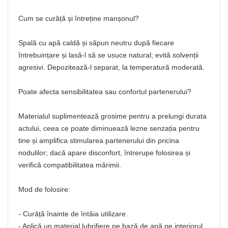
Cum se curăță și întreține manșonul?
Spală cu apă caldă și săpun neutru după fiecare
întrebuințare și lasă-l să se usuce natural; evită solvenții
agresivi. Depozitează-l separat, la temperatură moderată.
Poate afecta sensibilitatea sau confortul partenerului?
Materialul suplimentează grosime pentru a prelungi durata
actului, ceea ce poate diminuează lezne senzația pentru
tine și amplifica stimularea partenerului din pricina
nodulilor; dacă apare disconfort, întrerupe folosirea și
verifică compatibilitatea mărimii.
Mod de folosire:
- Curăță înainte de întâia utilizare.
- Aplică un material lubrifiere pe bază de apă pe interiorul