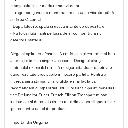
manșonului și pe mădular sau vibrator.
- Trage manșonul pe membrul erect sau pe vibrator până
se fixează corect.
- După folosire, spală și usucă înainte de depozitare.
- Nu folosi lubrifianți pe bază de silicon pentru a nu
deteriora materialul.
Alege simplitatea efectului: 3 cm în plus și control mai bun
al erecției într-un singur accesoriu. Designul clar și
materialul extensibil elimină nesiguranța despre potrivire,
dând rezultate predictibile în fiecare partidă. Pentru a
încerca senzatii mai vii si o glidare mai facila va
recomandam cumpararea unui lubrifiant. Spalati materialul
finit Prelungitor Super Stretch Silicon Transparent atat
inainte cat si dupa folosire cu unul din cleanerii speciali de
igiena pentru astfel de produse.
Importat din
Ungaria