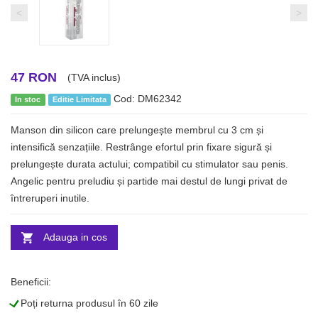
<
>
47 RON
(TVA inclus)
Cod: DM62342
In stoc
Editie Limitata
Manson din silicon care prelungește membrul cu 3 cm și
intensifică senzațiile. Restrânge efortul prin fixare sigură și
prelungește durata actului; compatibil cu stimulator sau penis.
Angelic pentru preludiu și partide mai destul de lungi privat de
întreruperi inutile.
Adauga in cos
Beneficii:
L
Poți returna produsul în 60 zile