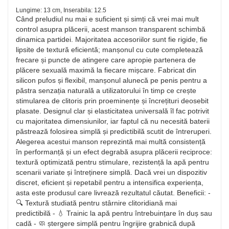
Lungime: 13 cm, Inserabila: 12.5
Când preludiul nu mai e suficient și simți că vrei mai mult
control asupra plăcerii, acest manson transparent schimbă
dinamica partidei. Majoritatea accesoriilor sunt fie rigide, fie
lipsite de textură eficientă; manșonul cu cute completează
frecare și puncte de atingere care apropie partenera de
plăcere sexuală maximă la fiecare mișcare. Fabricat din
silicon pufos și flexibil, manșonul alunecă pe penis pentru a
păstra senzația naturală a utilizatorului în timp ce crește
stimularea de clitoris prin proeminențe și încrețituri deosebit
plasate. Designul clar și elasticitatea universală îl fac potrivit
cu majoritatea dimensiunilor, iar faptul că nu necesită baterii
păstrează folosirea simplă și predictibilă scutit de întreruperi.
Alegerea acestui manson reprezintă mai multă consistență
în performanță și un efect degrabă asupra plăcerii reciproce:
textură optimizată pentru stimulare, rezistență la apă pentru
scenarii variate și întreținere simplă. Dacă vrei un dispozitiv
discret, eficient și repetabil pentru a intensifica experiența,
asta este produsul care livrează rezultatul căutat. Beneficii: -
🔍 Textură studiată pentru stârnire clitoridiană mai
predictibilă - 💧 Trainic la apă pentru întrebuințare în duș sau
cadă - 🧼 ștergere simplă pentru îngrijire grabnică după