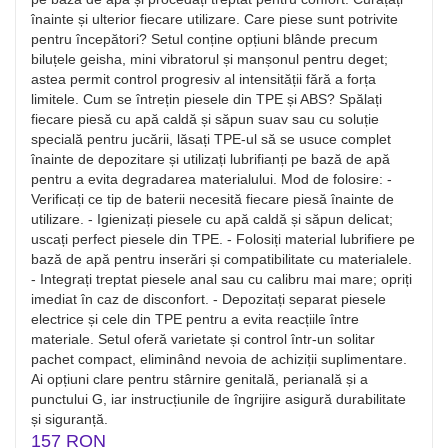
înainte și ulterior fiecare utilizare. Care piese sunt potrivite
pentru începători? Setul conține opțiuni blânde precum
biluțele geisha, mini vibratorul și manșonul pentru deget;
astea permit control progresiv al intensității fără a forța
limitele. Cum se întrețin piesele din TPE și ABS? Spălați
fiecare piesă cu apă caldă și săpun suav sau cu soluție
specială pentru jucării, lăsați TPE-ul să se usuce complet
înainte de depozitare și utilizați lubrifianți pe bază de apă
pentru a evita degradarea materialului. Mod de folosire: -
Verificați ce tip de baterii necesită fiecare piesă înainte de
utilizare. - Igienizați piesele cu apă caldă și săpun delicat;
uscați perfect piesele din TPE. - Folosiți material lubrifiere pe
bază de apă pentru inserări și compatibilitate cu materialele.
- Integrați treptat piesele anal sau cu calibru mai mare; opriți
imediat în caz de disconfort. - Depozitați separat piesele
electrice și cele din TPE pentru a evita reacțiile între
materiale. Setul oferă varietate și control într-un solitar
pachet compact, eliminând nevoia de achiziții suplimentare.
Ai opțiuni clare pentru stârnire genitală, perianală și a
punctului G, iar instrucțiunile de îngrijire asigură durabilitate
și siguranță.
157 RON