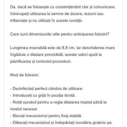
Da, dacă se folosește cu consimțământ clar și comunicare;
întrerupeți utilizarea la semne de durere, leziuni sau
inflamație și nu utilizați în aceste condiții.
Care sunt dimensiunile utile pentru anticiparea folosirii?
Lungimea inserabilă este de 8,8 cm, iar deschiderea mare
îngăduie o dilatare previzibilă; aceste valori ajută la
planificarea și controlul procedurii.
Mod de folosire:
- Dezinfectați perfect cândva de utilizare.
- Introduceți cu grijă în poziția dorită.
- Rotiți șurubul pentru a regla dilatarea treptat până la
nivelul necesar.
- Blocați mecanismul pentru fixaj stabilă.
- Eliberați mecanismul și îndepărtați murdăria grabnic pe