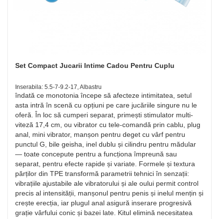
Set Compact Jucarii Intime Cadou Pentru Cuplu
Inserabila: 5.5-7-9.2-17, Albastru
îndată ce monotonia începe să afecteze intimitatea, setul
asta intră în scenă cu opțiuni pe care jucăriile singure nu le
oferă. În loc să cumperi separat, primești stimulator multi-
viteză 17,4 cm, ou vibrator cu tele-comandă prin cablu, plug
anal, mini vibrator, manșon pentru deget cu vârf pentru
punctul G, bile geisha, inel dublu și cilindru pentru mădular
— toate concepute pentru a funcționa împreună sau
separat, pentru efecte rapide și variate. Formele și textura
părților din TPE transformă parametrii tehnici în senzații:
vibrațiile ajustabile ale vibratorului și ale oului permit control
precis al intensității, manșonul pentru penis și inelul mențin și
crește erecția, iar plugul anal asigură inserare progresivă
grație vârfului conic și bazei late. Kitul elimină necesitatea