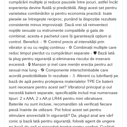
cumpărării multiple și reduce pauzele între jocuri, astfel încât
experiența devine fluidă și predictibilă. Alegi acest set pentru
varietatea combinărilor și pentru economia practică: toate
piesele se întregește reciproc, punând la dispoziție rezultate
consistente minus improvizații. Dacă vrei să reinventezi
nopțile sexuale cu instrumente compatibile și gata de
combinat, acesta e pachetul care îți garantează opțiuni și
control. Beneficii: - 🎯 Control precis al intensității prin
vibrator și ou cu reglaj continuu - ⚙️ Combinații multiple care
reduc timpul pierdut cu cumpărături separate - 🛡️ Bază lată
la plug pentru siguranță și eliminarea riscului de inserare
excesivă - 🔒 Manșon și inel care mențin erecția pentru act
sexual mai lung - 🔁 Componente interschimbabile care
acordă predictibilitate în rezultate - 💧 Aferent cu lubrifianți pe
bază de apă pentru protejarea materialelor TPE Ce baterii
sunt necesare pentru acest set? Vibratorul principal și oul
necesită baterii separate; specificațiile includ mai numeroase
tipuri: 2 x AAA, 2 x AA și LR44 pentru mini vibratoare.
Bateriile nu sunt incluse, recomandăm să verificați fiecare
piesă înainte de utilizare. Pot folosi acest set pentru
stimulare anorectală în siguranță? Da, plugul anal are vârf
conic și bază lată pentru siguranță; folosiți agent de ungere
pe bază de apă și procedați treptat pentru confort. Curățați