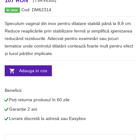
107 RON
(TVA inclus)
Cod: DM62314
In stoc
Speculum vaginal din inox pentru dilatare stabilă până la 8,8 cm.
Reduce reaplicările prin stabilizare fermă și simplifică igienizarea
reducând reziduurile. Adecvat pentru examinări sau jocuri
tematice unde controlul dilatării contează foarte mult pentru efect
și luxul părților implicate.
Adauga in cos
Beneficii:
L
Poți returna produsul în 60 zile
L
Garanție 2 ani
L
Livrare discretă la adresă sau Easybox