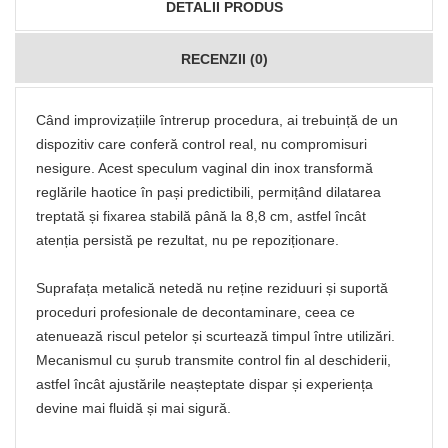
DETALII PRODUS
RECENZII (0)
Când improvizațiile întrerup procedura, ai trebuință de un
dispozitiv care conferă control real, nu compromisuri
nesigure. Acest speculum vaginal din inox transformă
reglările haotice în pași predictibili, permițând dilatarea
treptată și fixarea stabilă până la 8,8 cm, astfel încât
atenția persistă pe rezultat, nu pe repoziționare.
Suprafața metalică netedă nu reține reziduuri și suportă
proceduri profesionale de decontaminare, ceea ce
atenuează riscul petelor și scurtează timpul între utilizări.
Mecanismul cu șurub transmite control fin al deschiderii,
astfel încât ajustările neașteptate dispar și experiența
devine mai fluidă și mai sigură.