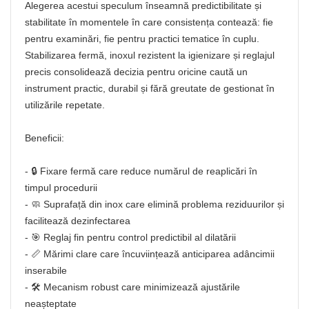
Alegerea acestui speculum înseamnă predictibilitate și
stabilitate în momentele în care consistența contează: fie
pentru examinări, fie pentru practici tematice în cuplu.
Stabilizarea fermă, inoxul rezistent la igienizare și reglajul
precis consolidează decizia pentru oricine caută un
instrument practic, durabil și fără greutate de gestionat în
utilizările repetate.
Beneficii:
- 🔒 Fixare fermă care reduce numărul de reaplicări în
timpul procedurii
- 🧼 Suprafață din inox care elimină problema reziduurilor și
facilitează dezinfectarea
- 🎯 Reglaj fin pentru control predictibil al dilatării
- 📏 Mărimi clare care încuviințează anticiparea adâncimii
inserabile
- 🛠️ Mecanism robust care minimizează ajustările
neașteptate