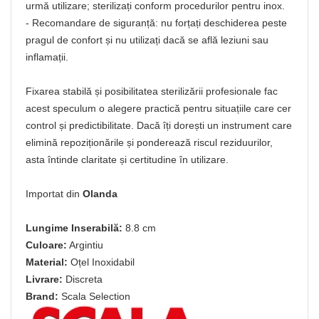
urmă utilizare; sterilizați conform procedurilor pentru inox.
- Recomandare de siguranță: nu forțați deschiderea peste
pragul de confort și nu utilizați dacă se află leziuni sau
inflamații.
Fixarea stabilă și posibilitatea sterilizării profesionale fac
acest speculum o alegere practică pentru situațiile care cer
control și predictibilitate. Dacă îți dorești un instrument care
elimină repoziționările și ponderează riscul reziduurilor,
asta întinde claritate și certitudine în utilizare.
Importat din
Olanda
Lungime Inserabilă:
8.8 cm
Culoare:
Argintiu
Material:
Oțel Inoxidabil
Livrare:
Discreta
Brand:
Scala Selection