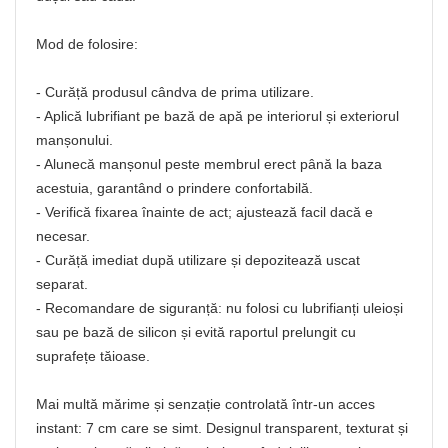
Mod de folosire:
- Curăță produsul cândva de prima utilizare.
- Aplică lubrifiant pe bază de apă pe interiorul și exteriorul
manșonului.
- Alunecă manșonul peste membrul erect până la baza
acestuia, garantând o prindere confortabilă.
- Verifică fixarea înainte de act; ajustează facil dacă e
necesar.
- Curăță imediat după utilizare și depozitează uscat
separat.
- Recomandare de siguranță: nu folosi cu lubrifianți uleioși
sau pe bază de silicon și evită raportul prelungit cu
suprafețe tăioase.
Mai multă mărime și senzație controlată într-un acces
instant: 7 cm care se simt. Designul transparent, texturat și