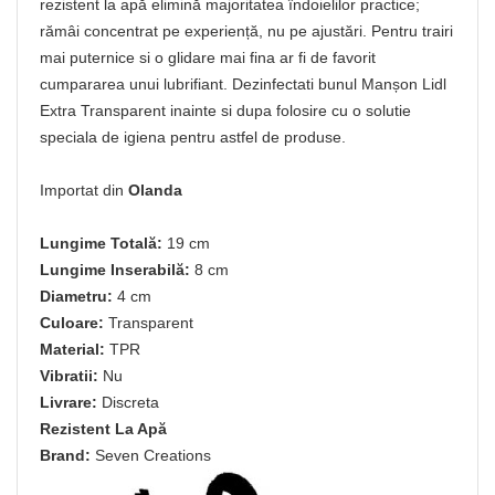
rezistent la apă elimină majoritatea îndoielilor practice;
rămâi concentrat pe experiență, nu pe ajustări. Pentru trairi
mai puternice si o glidare mai fina ar fi de favorit
cumpararea unui lubrifiant. Dezinfectati bunul Manșon Lidl
Extra Transparent inainte si dupa folosire cu o solutie
speciala de igiena pentru astfel de produse.
Importat din
Olanda
Lungime Totală:
19 cm
Lungime Inserabilă:
8 cm
Diametru:
4 cm
Culoare:
Transparent
Material:
TPR
Vibratii:
Nu
Livrare:
Discreta
Rezistent La Apă
Brand:
Seven Creations