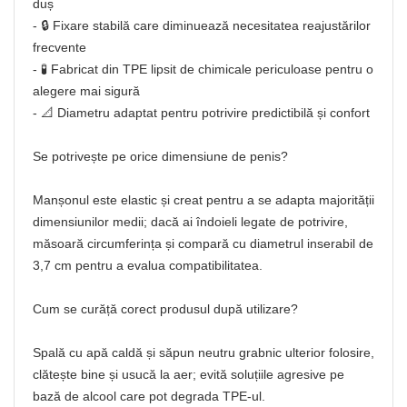
duș
- 🔒 Fixare stabilă care diminuează necesitatea reajustărilor
frecvente
- 🧪 Fabricat din TPE lipsit de chimicale periculoase pentru o
alegere mai sigură
- 📐 Diametru adaptat pentru potrivire predictibilă și confort
Se potrivește pe orice dimensiune de penis?
Manșonul este elastic și creat pentru a se adapta majorității
dimensiunilor medii; dacă ai îndoieli legate de potrivire,
măsoară circumferința și compară cu diametrul inserabil de
3,7 cm pentru a evalua compatibilitatea.
Cum se curăță corect produsul după utilizare?
Spală cu apă caldă și săpun neutru grabnic ulterior folosire,
clătește bine și usucă la aer; evită soluțiile agresive pe
bază de alcool care pot degrada TPE-ul.