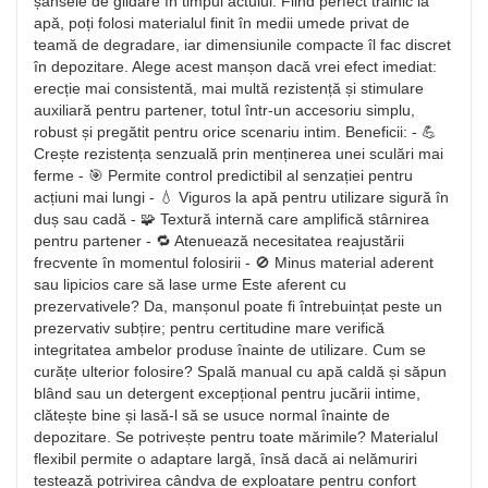
șansele de glidare în timpul actului. Fiind perfect trainic la
apă, poți folosi materialul finit în medii umede privat de
teamă de degradare, iar dimensiunile compacte îl fac discret
în depozitare. Alege acest manșon dacă vrei efect imediat:
erecție mai consistentă, mai multă rezistență și stimulare
auxiliară pentru partener, totul într-un accesoriu simplu,
robust și pregătit pentru orice scenariu intim. Beneficii: - 💪
Crește rezistența senzuală prin menținerea unei sculări mai
ferme - 🎯 Permite control predictibil al senzației pentru
acțiuni mai lungi - 💧 Viguros la apă pentru utilizare sigură în
duș sau cadă - 🧩 Textură internă care amplifică stârnirea
pentru partener - 🔁 Atenuează necesitatea reajustării
frecvente în momentul folosirii - 🚫 Minus material aderent
sau lipicios care să lase urme Este aferent cu
prezervativele? Da, manșonul poate fi întrebuințat peste un
prezervativ subțire; pentru certitudine mare verifică
integritatea ambelor produse înainte de utilizare. Cum se
curățe ulterior folosire? Spală manual cu apă caldă și săpun
blând sau un detergent excepțional pentru jucării intime,
clătește bine și lasă-l să se usuce normal înainte de
depozitare. Se potrivește pentru toate mărimile? Materialul
flexibil permite o adaptare largă, însă dacă ai nelămuriri
testează potrivirea cândva de exploatare pentru confort