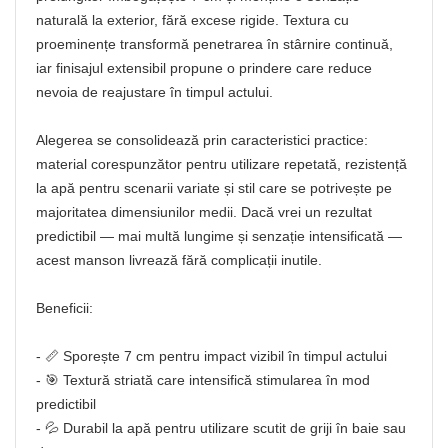
naturală la exterior, fără excese rigide. Textura cu
proeminențe transformă penetrarea în stârnire continuă,
iar finisajul extensibil propune o prindere care reduce
nevoia de reajustare în timpul actului.
Alegerea se consolidează prin caracteristici practice:
material corespunzător pentru utilizare repetată, rezistență
la apă pentru scenarii variate și stil care se potrivește pe
majoritatea dimensiunilor medii. Dacă vrei un rezultat
predictibil — mai multă lungime și senzație intensificată —
acest manson livrează fără complicații inutile.
Beneficii:
- 📏 Sporește 7 cm pentru impact vizibil în timpul actului
- 🎯 Textură striată care intensifică stimularea în mod
predictibil
- 💦 Durabil la apă pentru utilizare scutit de griji în baie sau