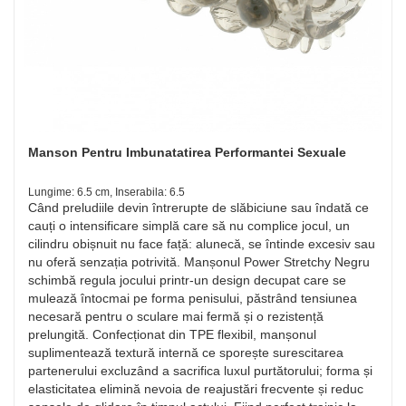
Manson Pentru Imbunatatirea Performantei Sexuale
Lungime: 6.5 cm, Inserabila: 6.5
Când preludiile devin întrerupte de slăbiciune sau îndată ce
cauți o intensificare simplă care să nu complice jocul, un
cilindru obișnuit nu face față: alunecă, se întinde excesiv sau
nu oferă senzația potrivită. Manșonul Power Stretchy Negru
schimbă regula jocului printr-un design decupat care se
mulează întocmai pe forma penisului, păstrând tensiunea
necesară pentru o sculare mai fermă și o rezistență
prelungită. Confecționat din TPE flexibil, manșonul
suplimentează textură internă ce sporește surescitarea
partenerului excluzând a sacrifica luxul purtătorului; forma și
elasticitatea elimină nevoia de reajustări frecvente și reduc