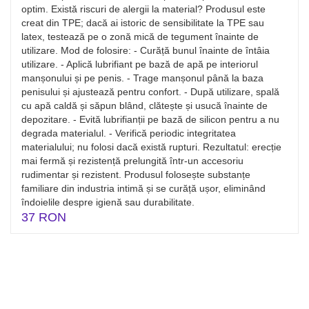
optim. Există riscuri de alergii la material? Produsul este
creat din TPE; dacă ai istoric de sensibilitate la TPE sau
latex, testează pe o zonă mică de tegument înainte de
utilizare. Mod de folosire: - Curăță bunul înainte de întâia
utilizare. - Aplică lubrifiant pe bază de apă pe interiorul
manșonului și pe penis. - Trage manșonul până la baza
penisului și ajustează pentru confort. - După utilizare, spală
cu apă caldă și săpun blând, clătește și usucă înainte de
depozitare. - Evită lubrifianții pe bază de silicon pentru a nu
degrada materialul. - Verifică periodic integritatea
materialului; nu folosi dacă există rupturi. Rezultatul: erecție
mai fermă și rezistență prelungită într-un accesoriu
rudimentar și rezistent. Produsul folosește substanțe
familiare din industria intimă și se curăță ușor, eliminând
îndoielile despre igienă sau durabilitate.
37 RON