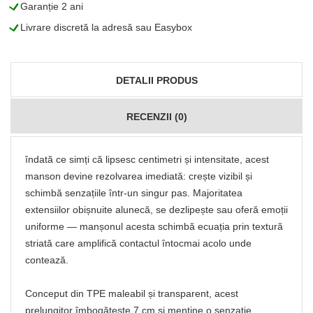
L
Garanție 2 ani
L
Livrare discretă la adresă sau Easybox
DETALII PRODUS
RECENZII (0)
îndată ce simți că lipsesc centimetri și intensitate, acest
manson devine rezolvarea imediată: crește vizibil și
schimbă senzațiile într-un singur pas. Majoritatea
extensiilor obișnuite alunecă, se dezlipește sau oferă emoții
uniforme — manșonul acesta schimbă ecuația prin textură
striată care amplifică contactul întocmai acolo unde
contează.
Conceput din TPE maleabil și transparent, acest
prelungitor îmbogățește 7 cm și menține o senzație