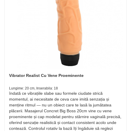
Vibrator Realist Cu Vene Proeminente
Lungime: 20 cm, Inserabila: 18
îndată ce vibrațiile slabe sau formele ciudate strică
momentul, ai necesitate de ceva care imită senzația și
menține ritmul — nu un obiect care te lasă la jumătatea
plăcerii. Masajerul Concret Big Boss 20cm vine cu vene
proeminente și cap modelat pentru stârnire vaginală precisă,
oferind senzație realistică și contact consistent acolo unde
contează. Controlul rotativ la bază îți îngăduie să reglezi