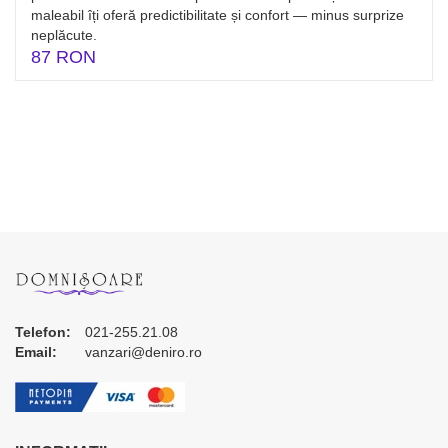
maleabil îți oferă predictibilitate și confort — minus surprize
neplăcute.
87 RON
Telefon:
021-255.21.08
Email:
vanzari@deniro.ro