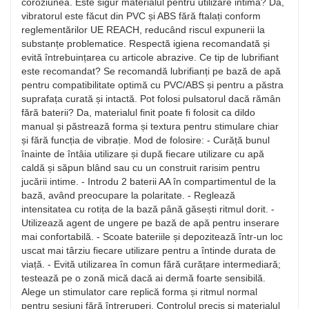
coroziunea. Este sigur materialul pentru utilizare intimă? Da,
vibratorul este făcut din PVC și ABS fără ftalați conform
reglementărilor UE REACH, reducând riscul expunerii la
substanțe problematice. Respectă igiena recomandată și
evită întrebuințarea cu articole abrazive. Ce tip de lubrifiant
este recomandat? Se recomandă lubrifianți pe bază de apă
pentru compatibilitate optimă cu PVC/ABS și pentru a păstra
suprafața curată și intactă. Pot folosi pulsatorul dacă rămân
fără baterii? Da, materialul finit poate fi folosit ca dildo
manual și păstrează forma și textura pentru stimulare chiar
și fără funcția de vibrație. Mod de folosire: - Curăță bunul
înainte de întâia utilizare și după fiecare utilizare cu apă
caldă și săpun blând sau cu un construit rarisim pentru
jucării intime. - Introdu 2 baterii AA în compartimentul de la
bază, având preocupare la polaritate. - Reglează
intensitatea cu rotița de la bază până găsești ritmul dorit. -
Utilizează agent de ungere pe bază de apă pentru inserare
mai confortabilă. - Scoate bateriile și depozitează într-un loc
uscat mai târziu fiecare utilizare pentru a întinde durata de
viață. - Evită utilizarea în comun fără curățare intermediară;
testează pe o zonă mică dacă ai dermă foarte sensibilă.
Alege un stimulator care replică forma și ritmul normal
pentru sesiuni fără întreruperi. Controlul precis și materialul