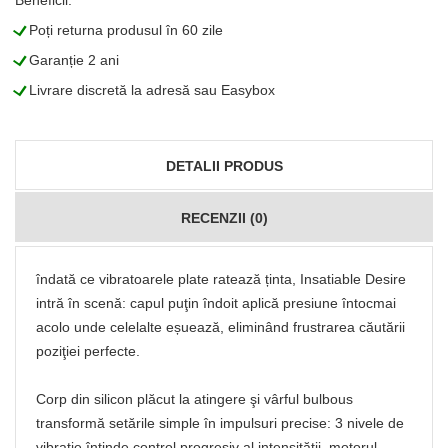
Beneficii:
L
Poți returna produsul în 60 zile
L
Garanție 2 ani
L
Livrare discretă la adresă sau Easybox
DETALII PRODUS
RECENZII (0)
îndată ce vibratoarele plate ratează ținta, Insatiable Desire
intră în scenă: capul puţin îndoit aplică presiune întocmai
acolo unde celelalte eșuează, eliminând frustrarea căutării
poziţiei perfecte.
Corp din silicon plăcut la atingere şi vârful bulbous
transformă setările simple în impulsuri precise: 3 nivele de
vibraţie întinde control progresiv al intensităţii, motorul