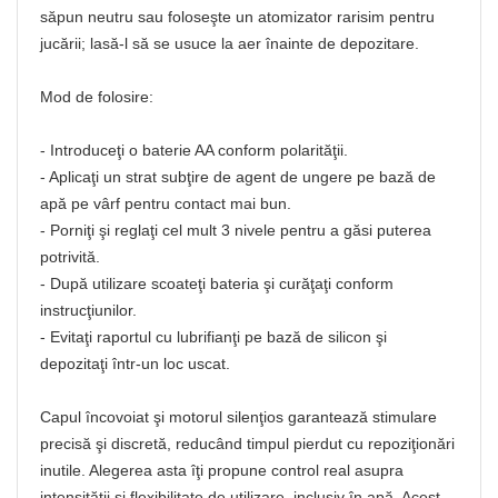
săpun neutru sau foloseşte un atomizator rarisim pentru
jucării; lasă-l să se usuce la aer înainte de depozitare.
Mod de folosire:
- Introduceţi o baterie AA conform polarităţii.
- Aplicaţi un strat subţire de agent de ungere pe bază de
apă pe vârf pentru contact mai bun.
- Porniţi şi reglaţi cel mult 3 nivele pentru a găsi puterea
potrivită.
- După utilizare scoateţi bateria şi curăţaţi conform
instrucţiunilor.
- Evitaţi raportul cu lubrifianţi pe bază de silicon şi
depozitaţi într-un loc uscat.
Capul încovoiat şi motorul silenţios garantează stimulare
precisă şi discretă, reducând timpul pierdut cu repoziţionări
inutile. Alegerea asta îţi propune control real asupra
intensităţii şi flexibilitate de utilizare, inclusiv în apă. Acest