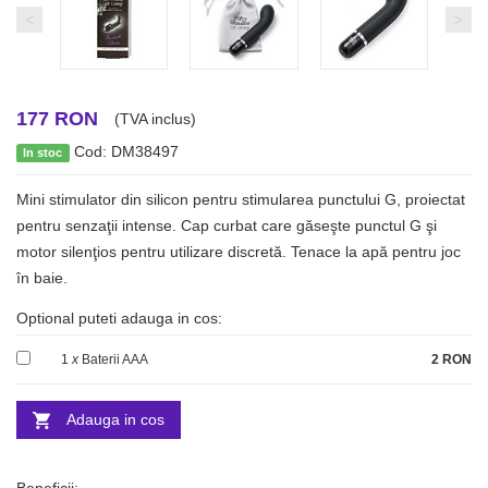
<
>
177 RON
(TVA inclus)
Cod: DM38497
In stoc
Mini stimulator din silicon pentru stimularea punctului G, proiectat
pentru senzaţii intense. Cap curbat care găseşte punctul G şi
motor silenţios pentru utilizare discretă. Tenace la apă pentru joc
în baie.
Optional puteti adauga in cos:
1
x
Baterii AAA
2 RON
Adauga in cos