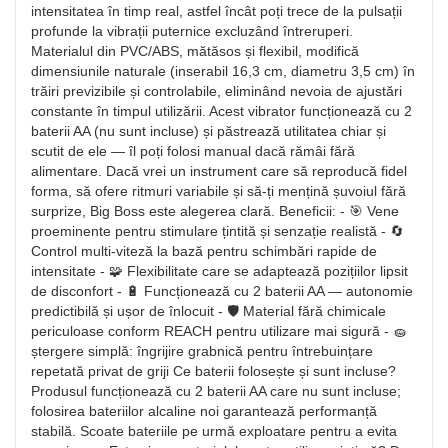
intensitatea în timp real, astfel încât poți trece de la pulsații
profunde la vibrații puternice excluzând întreruperi.
Materialul din PVC/ABS, mătăsos și flexibil, modifică
dimensiunile naturale (inserabil 16,3 cm, diametru 3,5 cm) în
trăiri previzibile și controlabile, eliminând nevoia de ajustări
constante în timpul utilizării. Acest vibrator funcționează cu 2
baterii AA (nu sunt incluse) și păstrează utilitatea chiar și
scutit de ele — îl poți folosi manual dacă rămâi fără
alimentare. Dacă vrei un instrument care să reproducă fidel
forma, să ofere ritmuri variabile și să-ți mențină șuvoiul fără
surprize, Big Boss este alegerea clară. Beneficii: - 🎯 Vene
proeminente pentru stimulare țintită și senzație realistă - 🔄
Control multi-viteză la bază pentru schimbări rapide de
intensitate - 🧩 Flexibilitate care se adaptează pozițiilor lipsit
de disconfort - 🔋 Funcționează cu 2 baterii AA — autonomie
predictibilă și ușor de înlocuit - 🛡️ Material fără chimicale
periculoase conform REACH pentru utilizare mai sigură - 🧽
ștergere simplă: îngrijire grabnică pentru întrebuințare
repetată privat de griji Ce baterii folosește și sunt incluse?
Produsul funcționează cu 2 baterii AA care nu sunt incluse;
folosirea bateriilor alcaline noi garantează performanță
stabilă. Scoate bateriile pe urmă exploatare pentru a evita