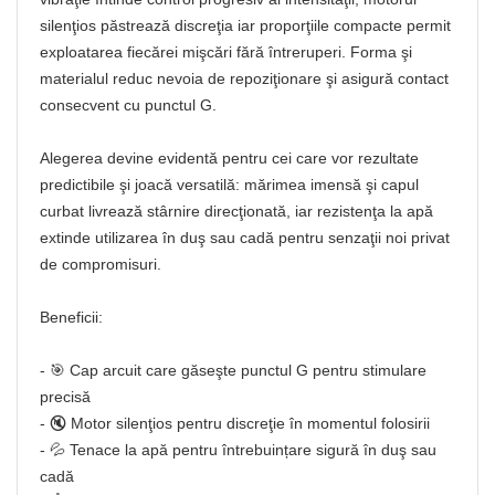
silenţios păstrează discreţia iar proporţiile compacte permit
exploatarea fiecărei mişcări fără întreruperi. Forma şi
materialul reduc nevoia de repoziţionare şi asigură contact
consecvent cu punctul G.
Alegerea devine evidentă pentru cei care vor rezultate
predictibile şi joacă versatilă: mărimea imensă şi capul
curbat livrează stârnire direcţionată, iar rezistenţa la apă
extinde utilizarea în duş sau cadă pentru senzaţii noi privat
de compromisuri.
Beneficii:
- 🎯 Cap arcuit care găseşte punctul G pentru stimulare
precisă
- 🔇 Motor silenţios pentru discreţie în momentul folosirii
- 💦 Tenace la apă pentru întrebuințare sigură în duş sau
cadă