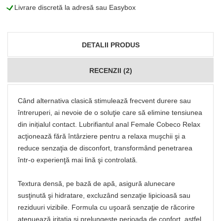
L
Livrare discretă la adresă sau Easybox
DETALII PRODUS
RECENZII (2)
Când alternativa clasică stimulează frecvent durere sau
întreruperi, ai nevoie de o soluţie care să elimine tensiunea
din inițialul contact. Lubrifiantul anal Female Cobeco Relax
acţionează fără întârziere pentru a relaxa muşchii şi a
reduce senzaţia de disconfort, transformând penetrarea
într‑o experienţă mai lină şi controlată.
Textura densă, pe bază de apă, asigură alunecare
susţinută şi hidratare, excluzând senzaţie lipicioasă sau
reziduuri vizibile. Formula cu uşoară senzaţie de răcorire
atenuează iritaţia şi prelungeşte perioada de confort, astfel