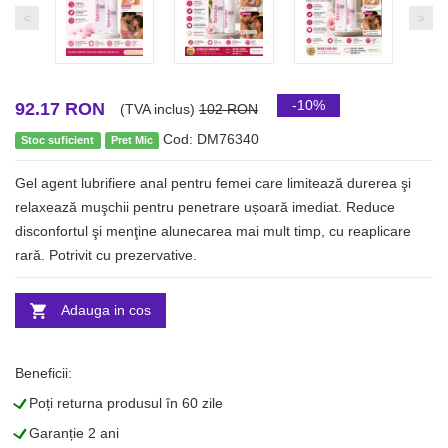
<
>
-10%
92.17 RON
(TVA inclus)
102 RON
Cod: DM76340
Stoc suficient
Pret Mic
Gel agent lubrifiere anal pentru femei care limitează durerea şi
relaxează muşchii pentru penetrare ușoară imediat. Reduce
disconfortul şi menţine alunecarea mai mult timp, cu reaplicare
rară. Potrivit cu prezervative.
Adauga in cos
Beneficii:
L
Poți returna produsul în 60 zile
L
Garanție 2 ani