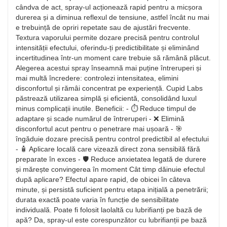
cândva de act, spray-ul acționează rapid pentru a micșora
durerea și a diminua reflexul de tensiune, astfel încât nu mai
e trebuință de opriri repetate sau de ajustări frecvente.
Textura vaporului permite dozare precisă pentru controlul
intensității efectului, oferindu-ți predictibilitate și eliminând
incertitudinea într-un moment care trebuie să rămână plăcut.
Alegerea acestui spray înseamnă mai puține întreruperi și
mai multă încredere: controlezi intensitatea, elimini
disconfortul și rămâi concentrat pe experiență. Cupid Labs
păstrează utilizarea simplă și eficientă, consolidând luxul
minus complicații inutile. Beneficii: - ⏱️ Reduce timpul de
adaptare și scade numărul de întreruperi - ❌ Elimină
disconfortul acut pentru o penetrare mai ușoară - 🎯
îngăduie dozare precisă pentru control predictibil al efectului
- 🧴 Aplicare locală care vizează direct zona sensibilă fără
preparate în exces - 🛡️ Reduce anxietatea legată de durere
și mărește convingerea în moment Cât timp dăinuie efectul
după aplicare? Efectul apare rapid, de obicei în câteva
minute, și persistă suficient pentru etapa inițială a penetrării;
durata exactă poate varia în funcție de sensibilitate
individuală. Poate fi folosit laolaltă cu lubrifianți pe bază de
apă? Da, spray-ul este corespunzător cu lubrifianții pe bază