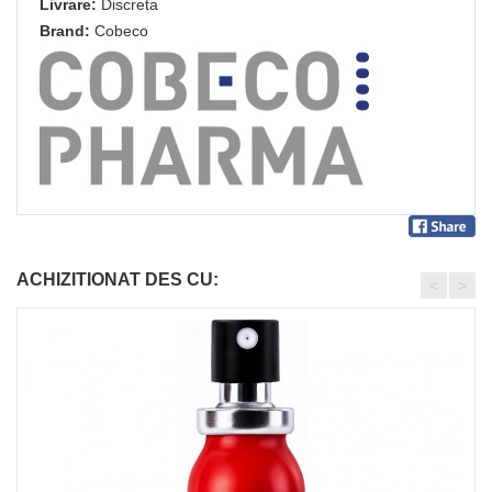
Livrare:
Discreta
Brand:
Cobeco
ACHIZITIONAT DES CU:
<
>