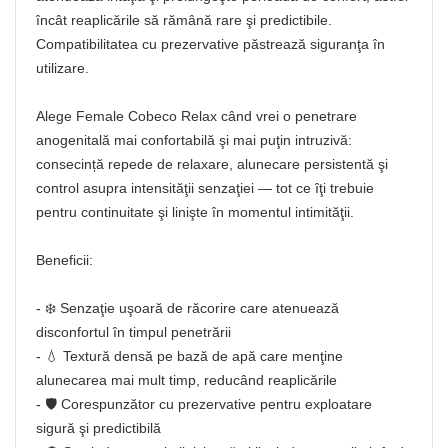
încât reaplicările să rămână rare şi predictibile.
Compatibilitatea cu prezervative păstrează siguranţa în
utilizare.
Alege Female Cobeco Relax când vrei o penetrare
anogenitală mai confortabilă şi mai puţin intruzivă:
consecință repede de relaxare, alunecare persistentă şi
control asupra intensităţii senzaţiei — tot ce îţi trebuie
pentru continuitate şi linişte în momentul intimităţii.
Beneficii:
- ❄️ Senzaţie uşoară de răcorire care atenuează
disconfortul în timpul penetrării
- 💧 Textură densă pe bază de apă care menţine
alunecarea mai mult timp, reducând reaplicările
- 🛡️ Corespunzător cu prezervative pentru exploatare
sigură şi predictibilă