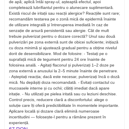
de apă; aplică întâi spray-ul, așteaptă efectul, apoi
completează lubrifiantul pentru o alunecare suplimentară.
Există riscul de iritații sau reacții alergice? Reacțiile sunt rare;
recomandăm testarea pe o zonă mică de epidermă înainte
de utilizare integrală și întreruperea imediată în caz de
senzație de arsură persistentă sau alergie. Cât de mult
trebuie pulverizat pentru o dozare corectă? Unul sau două
pulverizări pe zona externă sunt de obicei suficiente; inițiază
cu doza minimă și ajustează gradual pentru a obține nivelul
dorit de desensibilizare. Mod de folosire: - Testați pe o
suprafață mică de tegument pentru 24 ore înainte de
folosirea anală. - Agitați flaconul și pulverizați 1–2 doze pe
zona externă a anusului la 2–5 minute înainte de penetrare.
- Așteptați reacția; dacă este necesar, pulverizați încă o doză
mică. Nu depășiți doza recomandată. - Evitați contactul cu
mucoasele interne și cu ochii; clătiți imediat dacă apare
iritație. - Nu utilizați pe pielea iritată sau cu leziuni deschise.
Control precis, reducere clară a disconfortului: alege o
soluție care îți oferă predictibilitate în momentele importante.
Aplicare locală și dozare clară elimină numeroase
incertitudini — folosește-l pentru a rămâne prezent în
experiență.