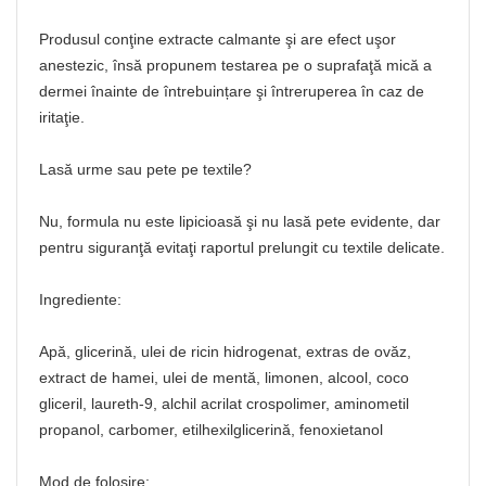
Produsul conţine extracte calmante şi are efect uşor
anestezic, însă propunem testarea pe o suprafaţă mică a
dermei înainte de întrebuințare şi întreruperea în caz de
iritaţie.
Lasă urme sau pete pe textile?
Nu, formula nu este lipicioasă şi nu lasă pete evidente, dar
pentru siguranţă evitaţi raportul prelungit cu textile delicate.
Ingrediente:
Apă, glicerină, ulei de ricin hidrogenat, extras de ovăz,
extract de hamei, ulei de mentă, limonen, alcool, coco
gliceril, laureth-9, alchil acrilat crospolimer, aminometil
propanol, carbomer, etilhexilglicerină, fenoxietanol
Mod de folosire: