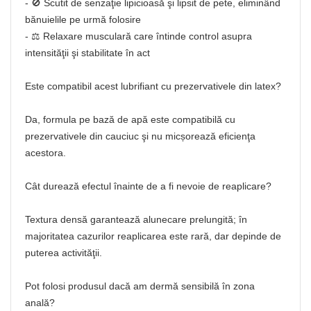
- 🚫 Scutit de senzaţie lipicioasă şi lipsit de pete, eliminând
bănuielile pe urmă folosire
- ⚖️ Relaxare musculară care întinde control asupra
intensităţii şi stabilitate în act
Este compatibil acest lubrifiant cu prezervativele din latex?
Da, formula pe bază de apă este compatibilă cu
prezervativele din cauciuc şi nu micșorează eficienţa
acestora.
Cât durează efectul înainte de a fi nevoie de reaplicare?
Textura densă garantează alunecare prelungită; în
majoritatea cazurilor reaplicarea este rară, dar depinde de
puterea activităţii.
Pot folosi produsul dacă am dermă sensibilă în zona
anală?