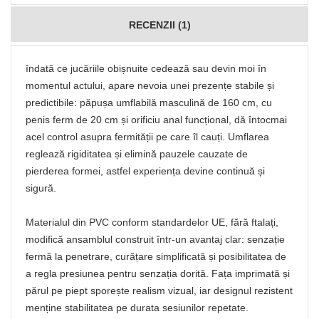
RECENZII (1)
îndată ce jucăriile obișnuite cedează sau devin moi în
momentul actului, apare nevoia unei prezențe stabile și
predictibile: păpușa umflabilă masculină de 160 cm, cu
penis ferm de 20 cm și orificiu anal funcțional, dă întocmai
acel control asupra fermității pe care îl cauți. Umflarea
reglează rigiditatea și elimină pauzele cauzate de
pierderea formei, astfel experiența devine continuă și
sigură.
Materialul din PVC conform standardelor UE, fără ftalați,
modifică ansamblul construit într-un avantaj clar: senzație
fermă la penetrare, curățare simplificată și posibilitatea de
a regla presiunea pentru senzația dorită. Fața imprimată și
părul pe piept sporește realism vizual, iar designul rezistent
menține stabilitatea pe durata sesiunilor repetate.