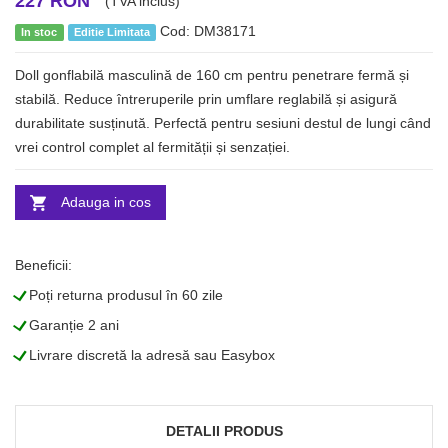
227 RON
(TVA inclus)
Cod: DM38171
In stoc
Editie Limitata
Doll gonflabilă masculină de 160 cm pentru penetrare fermă și
stabilă. Reduce întreruperile prin umflare reglabilă și asigură
durabilitate susținută. Perfectă pentru sesiuni destul de lungi când
vrei control complet al fermității și senzației.
Adauga in cos
Beneficii:
L
Poți returna produsul în 60 zile
L
Garanție 2 ani
L
Livrare discretă la adresă sau Easybox
DETALII PRODUS