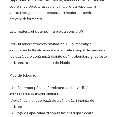
Depoziteaz-o parțial dezumflată, într-un loc uscat, ferit de
soare și de obiecte ascuțite; evită plierea repetată în
același loc și menține temperaturi moderate pentru a
preveni deformarea.
Este materialul sigur pentru pielea sensibilă?
PVC‑ul folosit respectă standarde UE și restrânge
expunerea la ftalați, însă dacă ai piele cumplit de sensibilă
testează pe o zonă mică înainte de întrebuințare și oprește
utilizarea la primele semne de iritație.
Mod de folosire:
- Umflă treptat până la fermitatea dorită; verifică
etanșeitatea în timpul umflării.
- Aplică lubrifiant pe bază de apă la găuri înainte de
utilizare.
- Curăță cu apă caldă și săpun neutru după fiecare