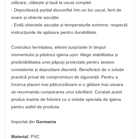
utilizare; clătește și lasă la uscat complet.
- Depozitează parțial dezumflat într-un loc uscat, ferit de
soare și obiecte ascuțite.
- Evită obiectele ascuțite și temperaturile extreme; respectă
instrucțiunile de apăsare pentru durabilitate.
Controlezi fermitatea, elimini surprizele în timpul
momentului și păstrezi igiena ușor. Alege stabilitatea și
predictibilitatea unei păpuși proiectate pentru sesiuni
consistente și depozitare discretă. Beneficiezi de o soluție
practică privat de compromisuri de siguranță. Pentru a
încerca placeri mai pătrunzătoare si o glidare mai usoara
se recomanda cumpararea unui lubrifiant. Curatati acest
produs inainte de folosire cu o solutie speciala de igiena
pentru astfel de produse.
Importat din
Germania
Material:
PVC