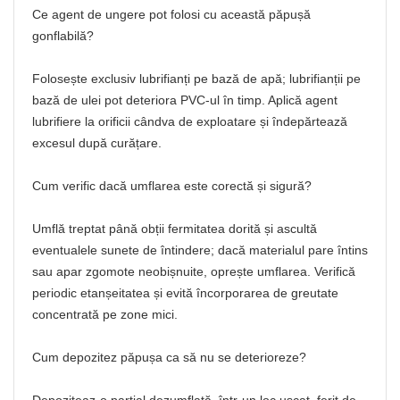
Ce agent de ungere pot folosi cu această păpușă
gonflabilă?
Folosește exclusiv lubrifianți pe bază de apă; lubrifianții pe
bază de ulei pot deteriora PVC-ul în timp. Aplică agent
lubrifiere la orificii cândva de exploatare și îndepărtează
excesul după curățare.
Cum verific dacă umflarea este corectă și sigură?
Umflă treptat până obții fermitatea dorită și ascultă
eventualele sunete de întindere; dacă materialul pare întins
sau apar zgomote neobișnuite, oprește umflarea. Verifică
periodic etanșeitatea și evită încorporarea de greutate
concentrată pe zone mici.
Cum depozitez păpușa ca să nu se deterioreze?