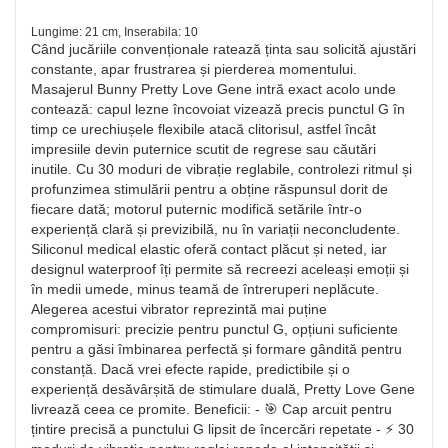
Lungime: 21 cm, Inserabila: 10
Când jucăriile convenționale ratează ținta sau solicită ajustări
constante, apar frustrarea și pierderea momentului.
Masajerul Bunny Pretty Love Gene intră exact acolo unde
contează: capul lezne încovoiat vizează precis punctul G în
timp ce urechiușele flexibile atacă clitorisul, astfel încât
impresiile devin puternice scutit de regrese sau căutări
inutile. Cu 30 moduri de vibrație reglabile, controlezi ritmul și
profunzimea stimulării pentru a obține răspunsul dorit de
fiecare dată; motorul puternic modifică setările într-o
experiență clară și previzibilă, nu în variații neconcludente.
Siliconul medical elastic oferă contact plăcut și neted, iar
designul waterproof îți permite să recreezi aceleași emoții și
în medii umede, minus teamă de întreruperi neplăcute.
Alegerea acestui vibrator reprezintă mai puține
compromisuri: precizie pentru punctul G, opțiuni suficiente
pentru a găsi îmbinarea perfectă și formare gândită pentru
constanță. Dacă vrei efecte rapide, predictibile și o
experiență desăvârșită de stimulare duală, Pretty Love Gene
livrează ceea ce promite. Beneficii: - 🎯 Cap arcuit pentru
țintire precisă a punctului G lipsit de încercări repetate - ⚡ 30