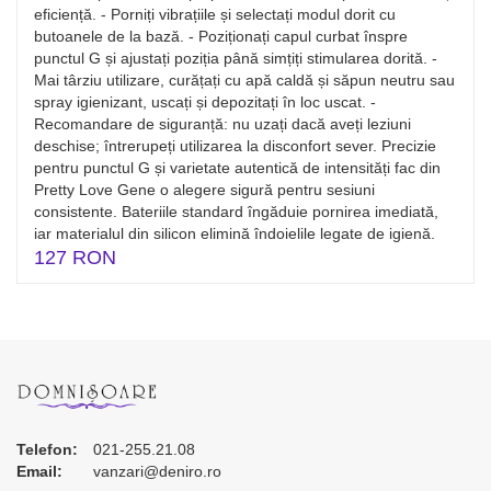
eficiență. - Porniți vibrațiile și selectați modul dorit cu
butoanele de la bază. - Poziționați capul curbat înspre
punctul G și ajustați poziția până simțiți stimularea dorită. -
Mai târziu utilizare, curățați cu apă caldă și săpun neutru sau
spray igienizant, uscați și depozitați în loc uscat. -
Recomandare de siguranță: nu uzați dacă aveți leziuni
deschise; întrerupeți utilizarea la disconfort sever. Precizie
pentru punctul G și varietate autentică de intensități fac din
Pretty Love Gene o alegere sigură pentru sesiuni
consistente. Bateriile standard îngăduie pornirea imediată,
iar materialul din silicon elimină îndoielile legate de igienă.
127 RON
Telefon:
021-255.21.08
Email:
vanzari@deniro.ro