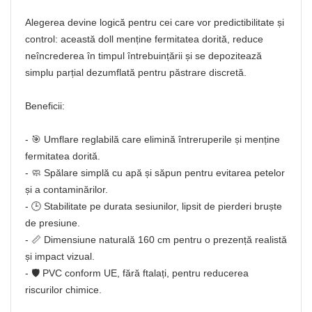
Alegerea devine logică pentru cei care vor predictibilitate și
control: această doll menține fermitatea dorită, reduce
neîncrederea în timpul întrebuințării și se depozitează
simplu parțial dezumflată pentru păstrare discretă.
Beneficii:
- 🎯 Umflare reglabilă care elimină întreruperile și menține
fermitatea dorită.
- 🧼 Spălare simplă cu apă și săpun pentru evitarea petelor
și a contaminărilor.
- 🕒 Stabilitate pe durata sesiunilor, lipsit de pierderi bruște
de presiune.
- 📏 Dimensiune naturală 160 cm pentru o prezență realistă
și impact vizual.
- 🛡️ PVC conform UE, fără ftalați, pentru reducerea
riscurilor chimice.