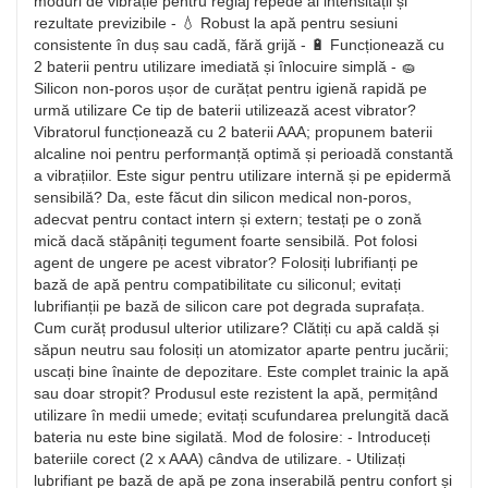
moduri de vibrație pentru reglaj repede al intensității și
rezultate previzibile - 💧 Robust la apă pentru sesiuni
consistente în duș sau cadă, fără grijă - 🔋 Funcționează cu
2 baterii pentru utilizare imediată și înlocuire simplă - 🧽
Silicon non-poros ușor de curățat pentru igienă rapidă pe
urmă utilizare Ce tip de baterii utilizează acest vibrator?
Vibratorul funcționează cu 2 baterii AAA; propunem baterii
alcaline noi pentru performanță optimă și perioadă constantă
a vibrațiilor. Este sigur pentru utilizare internă și pe epidermă
sensibilă? Da, este făcut din silicon medical non-poros,
adecvat pentru contact intern și extern; testați pe o zonă
mică dacă stăpâniți tegument foarte sensibilă. Pot folosi
agent de ungere pe acest vibrator? Folosiți lubrifianți pe
bază de apă pentru compatibilitate cu siliconul; evitați
lubrifianții pe bază de silicon care pot degrada suprafața.
Cum curăț produsul ulterior utilizare? Clătiți cu apă caldă și
săpun neutru sau folosiți un atomizator aparte pentru jucării;
uscați bine înainte de depozitare. Este complet trainic la apă
sau doar stropit? Produsul este rezistent la apă, permițând
utilizare în medii umede; evitați scufundarea prelungită dacă
bateria nu este bine sigilată. Mod de folosire: - Introduceți
bateriile corect (2 x AAA) cândva de utilizare. - Utilizați
lubrifiant pe bază de apă pe zona inserabilă pentru confort și