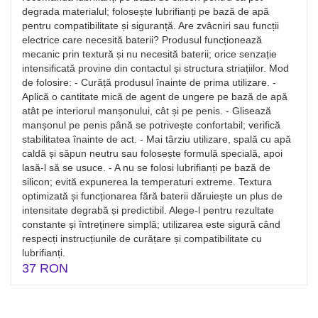
degrada materialul; folosește lubrifianți pe bază de apă
pentru compatibilitate și siguranță. Are zvâcniri sau funcții
electrice care necesită baterii? Produsul funcționează
mecanic prin textură și nu necesită baterii; orice senzație
intensificată provine din contactul și structura striațiilor. Mod
de folosire: - Curăță produsul înainte de prima utilizare. -
Aplică o cantitate mică de agent de ungere pe bază de apă
atât pe interiorul manșonului, cât și pe penis. - Glisează
manșonul pe penis până se potrivește confortabil; verifică
stabilitatea înainte de act. - Mai târziu utilizare, spală cu apă
caldă și săpun neutru sau folosește formulă specială, apoi
lasă-l să se usuce. - A nu se folosi lubrifianți pe bază de
silicon; evită expunerea la temperaturi extreme. Textura
optimizată și funcționarea fără baterii dăruiește un plus de
intensitate degrabă și predictibil. Alege-l pentru rezultate
constante și întreținere simplă; utilizarea este sigură când
respecți instrucțiunile de curățare și compatibilitate cu
lubrifianți.
37 RON