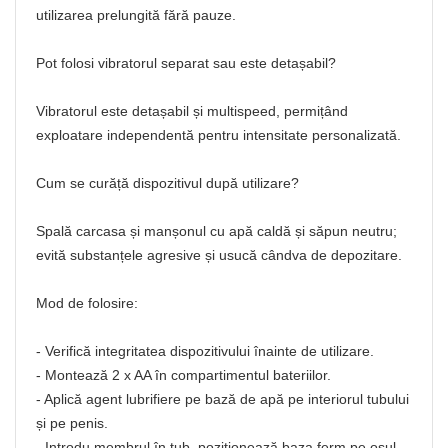
utilizarea prelungită fără pauze.
Pot folosi vibratorul separat sau este detașabil?
Vibratorul este detașabil și multispeed, permițând
exploatare independentă pentru intensitate personalizată.
Cum se curăță dispozitivul după utilizare?
Spală carcasa și manșonul cu apă caldă și săpun neutru;
evită substanțele agresive și usucă cândva de depozitare.
Mod de folosire:
- Verifică integritatea dispozitivului înainte de utilizare.
- Montează 2 x AA în compartimentul bateriilor.
- Aplică agent lubrifiere pe bază de apă pe interiorul tubului
și pe penis.
- Introdu membrul în tub, poziționează baza ferm pe osul