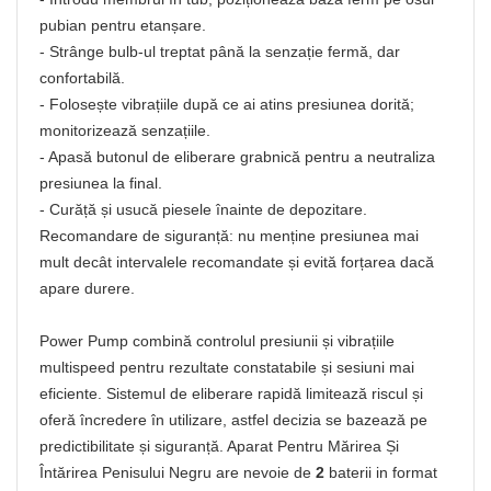
pubian pentru etanșare.
- Strânge bulb-ul treptat până la senzație fermă, dar
confortabilă.
- Folosește vibrațiile după ce ai atins presiunea dorită;
monitorizează senzațiile.
- Apasă butonul de eliberare grabnică pentru a neutraliza
presiunea la final.
- Curăță și usucă piesele înainte de depozitare.
Recomandare de siguranță: nu menține presiunea mai
mult decât intervalele recomandate și evită forțarea dacă
apare durere.
Power Pump combină controlul presiunii și vibrațiile
multispeed pentru rezultate constatabile și sesiuni mai
eficiente. Sistemul de eliberare rapidă limitează riscul și
oferă încredere în utilizare, astfel decizia se bazează pe
predictibilitate și siguranță. Aparat Pentru Mărirea Și
Întărirea Penisului Negru are nevoie de
2
baterii in format