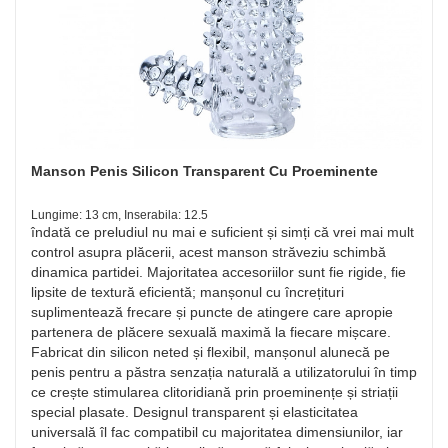
Manson Penis Silicon Transparent Cu Proeminente
Lungime: 13 cm, Inserabila: 12.5
îndată ce preludiul nu mai e suficient și simți că vrei mai mult
control asupra plăcerii, acest manson străveziu schimbă
dinamica partidei. Majoritatea accesoriilor sunt fie rigide, fie
lipsite de textură eficientă; manșonul cu încrețituri
suplimentează frecare și puncte de atingere care apropie
partenera de plăcere sexuală maximă la fiecare mișcare.
Fabricat din silicon neted și flexibil, manșonul alunecă pe
penis pentru a păstra senzația naturală a utilizatorului în timp
ce crește stimularea clitoridiană prin proeminențe și striații
special plasate. Designul transparent și elasticitatea
universală îl fac compatibil cu majoritatea dimensiunilor, iar