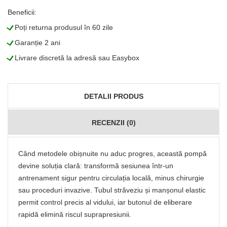
Beneficii:
L
Poți returna produsul în 60 zile
L
Garanție 2 ani
L
Livrare discretă la adresă sau Easybox
DETALII PRODUS
RECENZII (0)
Când metodele obișnuite nu aduc progres, această pompă
devine soluția clară: transformă sesiunea într-un
antrenament sigur pentru circulația locală, minus chirurgie
sau proceduri invazive. Tubul străveziu și manșonul elastic
permit control precis al vidului, iar butonul de eliberare
rapidă elimină riscul suprapresiunii.