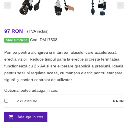
<
>
97 RON
(TVA inclus)
Cod: DM17508
Stoc suficient
Pompa pentru alungirea și întărirea falusului care accelerează
erecția vizibil. Reduce timpul până la erecție și crește fermitatea;
funcționează cu 2 x AA și are eliberare grabnică a presiunii. Ideală
pentru sesiuni regulate acasă, cu manșon elastic pentru etanșare
sigură și confort controlat de utilizator.
Optional puteti adauga in cos:
2
x
Baterii AA
6 RON
Adauga in cos