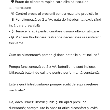
- 🛡️ Buton de eliberare rapidă care elimină riscul de
suprapresiune
- 🎯 Control precis al presiunii pentru rezultate predictibile
- 🔋 Funcționează cu 2 x AA, gata de întrebuințat excluzând
încărcare prealabilă
- 💧 Tenace la apă pentru curățare ușoară ulterior utilizare
- 🧩 Manșon flexibil care restrânge necesitatea reajustărilor
frecvente
Cum se alimentează pompa și dacă bateriile sunt incluse?
Pompa funcționează cu 2 x AA; bateriile nu sunt incluse.
Utilizează baterii de calitate pentru performanță constantă.
Este sigură întrebuințarea pompei scutit de supraveghere
medicală?
Da, dacă urmezi instrucțiunile și nu aplici presiune
dureroasă; oprește iute la absolut orice disconfort și evită