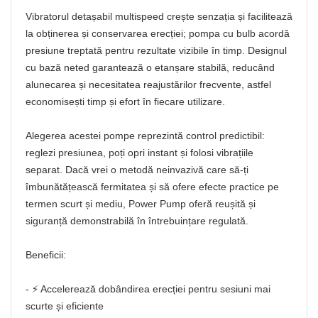
Vibratorul detașabil multispeed crește senzația și facilitează
la obținerea și conservarea erecției; pompa cu bulb acordă
presiune treptată pentru rezultate vizibile în timp. Designul
cu bază neted garantează o etanșare stabilă, reducând
alunecarea și necesitatea reajustărilor frecvente, astfel
economisești timp și efort în fiecare utilizare.
Alegerea acestei pompe reprezintă control predictibil:
reglezi presiunea, poți opri instant și folosi vibrațiile
separat. Dacă vrei o metodă neinvazivă care să-ți
îmbunătățească fermitatea și să ofere efecte practice pe
termen scurt și mediu, Power Pump oferă reușită și
siguranță demonstrabilă în întrebuințare regulată.
Beneficii:
- ⚡ Accelerează dobândirea erecției pentru sesiuni mai
scurte și eficiente