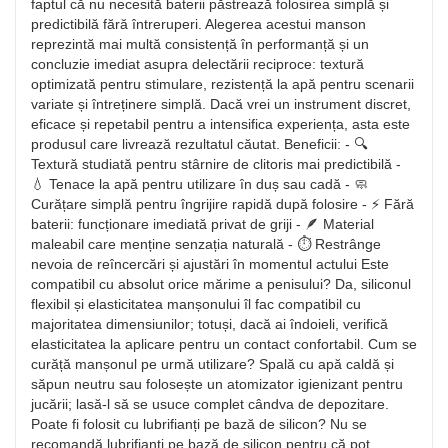
faptul că nu necesită baterii păstrează folosirea simplă și
predictibilă fără întreruperi. Alegerea acestui manson
reprezintă mai multă consistență în performanță și un
concluzie imediat asupra delectării reciproce: textură
optimizată pentru stimulare, rezistență la apă pentru scenarii
variate și întreținere simplă. Dacă vrei un instrument discret,
eficace și repetabil pentru a intensifica experiența, asta este
produsul care livrează rezultatul căutat. Beneficii: - 🔍
Textură studiată pentru stârnire de clitoris mai predictibilă -
💧 Tenace la apă pentru utilizare în duș sau cadă - 🧼
Curățare simplă pentru îngrijire rapidă după folosire - ⚡ Fără
baterii: funcționare imediată privat de griji - 🪶 Material
maleabil care menține senzația naturală - ⏱️ Restrânge
nevoia de reîncercări și ajustări în momentul actului Este
compatibil cu absolut orice mărime a penisului? Da, siliconul
flexibil și elasticitatea manșonului îl fac compatibil cu
majoritatea dimensiunilor; totuși, dacă ai îndoieli, verifică
elasticitatea la aplicare pentru un contact confortabil. Cum se
curăță manșonul pe urmă utilizare? Spală cu apă caldă și
săpun neutru sau folosește un atomizator igienizant pentru
jucării; lasă-l să se usuce complet cândva de depozitare.
Poate fi folosit cu lubrifianți pe bază de silicon? Nu se
recomandă lubrifianți pe bază de silicon pentru că pot