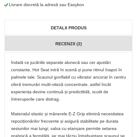
L
Livrare discretă la adresă sau Easybox
DETALII PRODUS
RECENZII (2)
îndată ce jucăriile separate alunecă sau cer ajustări
constante, Hot Seat intră în scenă și pune ritmul înapoi în
palmele tale. Scaunul gonflabil cu vibrator ancorat în centru
oferă tremurări multi-viteză concentrate, astfel încât
experiența devine continuă și predictibilă, scutit de
întreruperile care distrag.
Materialul elastic și mânerele E-Z Grip elimină necesitatea
repoziționărilor frecvente și asigură stabilitate pe durata
sesiunilor mai lungi; valva cu etanșare permite setarea
grabnică a fermității, iar mai târziu întrebuințare scaunul se