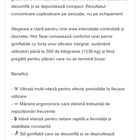
dezumflă și se depozitează compact. Rezultatul:
concentrare copleșitoare pe senzație, nu pe echipament.
Alegerea e clară pentru cine vrea intensitate controlată și
discreție; Hot Seat comasează confortul unei perne
gonflabile cu forța unui vibrator integrat, susținând
utilizatori până la 300 de kilograme (≈136 kg) și fiind
pregătit pentru plăceri care nu se termină brusc.
Beneficii:
- 🎯 Vibrații multi-viteză pentru efecte previzibile la fiecare
utilizare
- 🪢 Mânere ergonomice care elimină trebuință de
repoziționări frecvente
- 🔒 Valvă etanșă pentru setare rapidă a fermității și
stabilitate constantă
- 🪑 Stil gonflabil care se dezumflă și se depozitează