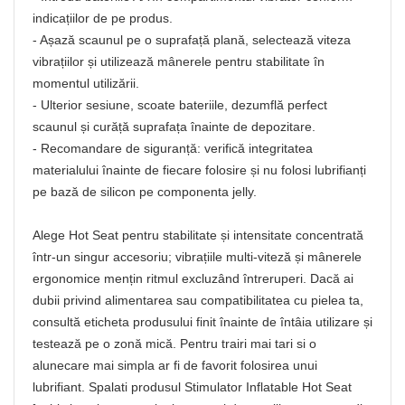
indicațiilor de pe produs.
- Așază scaunul pe o suprafață plană, selectează viteza
vibrațiilor și utilizează mânerele pentru stabilitate în
momentul utilizării.
- Ulterior sesiune, scoate bateriile, dezumflă perfect
scaunul și curăță suprafața înainte de depozitare.
- Recomandare de siguranță: verifică integritatea
materialului înainte de fiecare folosire și nu folosi lubrifianți
pe bază de silicon pe componenta jelly.
Alege Hot Seat pentru stabilitate și intensitate concentrată
într-un singur accesoriu; vibrațiile multi-viteză și mânerele
ergonomice mențin ritmul excluzând întreruperi. Dacă ai
dubii privind alimentarea sau compatibilitatea cu pielea ta,
consultă eticheta produsului finit înainte de întâia utilizare și
testează pe o zonă mică. Pentru trairi mai tari si o
alunecare mai simpla ar fi de favorit folosirea unui
lubrifiant. Spalati produsul Stimulator Inflatable Hot Seat