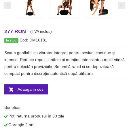
<
>
277 RON
(TVA inclus)
Cod: DM16181
In stoc
Scaun gonflabil cu vibrator integrat pentru sesiuni continue și
intense. Reduce repoziționările și menține intensitatea multi-viteză
pentru delectări previzibile. Se umflă rapid și se depozitează
compact pentru discreție autentică după utilizare.
Adauga in cos
Beneficii:
L
Poți returna produsul în 60 zile
L
Garanție 2 ani