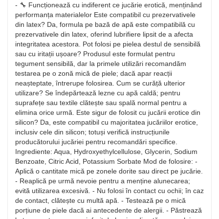
- 🔧 Funcționează cu indiferent ce jucărie erotică, menținând
performanța materialelor Este compatibil cu prezervativele
din latex? Da, formula pe bază de apă este compatibilă cu
prezervativele din latex, oferind lubrifiere lipsit de a afecta
integritatea acestora. Pot folosi pe pielea destul de sensibilă
sau cu iritații ușoare? Produsul este formulat pentru
tegument sensibilă, dar la primele utilizări recomandăm
testarea pe o zonă mică de piele; dacă apar reacții
neașteptate, întrerupe folosirea. Cum se curăță ulterior
utilizare? Se îndepărtează lezne cu apă caldă; pentru
suprafețe sau textile clătește sau spală normal pentru a
elimina orice urmă. Este sigur de folosit cu jucării erotice din
silicon? Da, este compatibil cu majoritatea jucăriilor erotice,
inclusiv cele din silicon; totuși verifică instrucțiunile
producătorului jucăriei pentru recomandări specifice.
Ingrediente: Aqua, Hydroxyethylcellulose, Glycerin, Sodium
Benzoate, Citric Acid, Potassium Sorbate Mod de folosire: -
Aplică o cantitate mică pe zonele dorite sau direct pe jucărie.
- Reaplică pe urmă nevoie pentru a menține alunecarea;
evită utilizarea excesivă. - Nu folosi în contact cu ochii; în caz
de contact, clătește cu multă apă. - Testează pe o mică
porțiune de piele dacă ai antecedente de alergii. - Păstrează