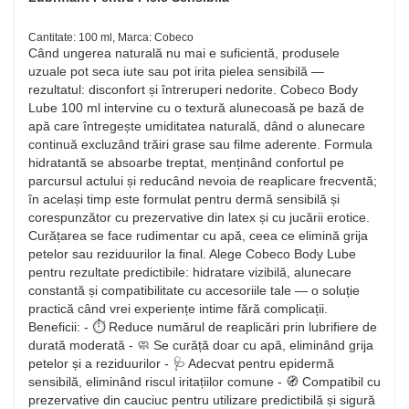
Cantitate: 100 ml, Marca: Cobeco
Când ungerea naturală nu mai e suficientă, produsele
uzuale pot seca iute sau pot irita pielea sensibilă —
rezultatul: disconfort și întreruperi nedorite. Cobeco Body
Lube 100 ml intervine cu o textură alunecoasă pe bază de
apă care întregește umiditatea naturală, dând o alunecare
continuă excluzând trăiri grase sau filme aderente. Formula
hidratantă se absoarbe treptat, menținând confortul pe
parcursul actului și reducând nevoia de reaplicare frecventă;
în același timp este formulat pentru dermă sensibilă și
corespunzător cu prezervative din latex și cu jucării erotice.
Curățarea se face rudimentar cu apă, ceea ce elimină grija
petelor sau reziduurilor la final. Alege Cobeco Body Lube
pentru rezultate predictibile: hidratare vizibilă, alunecare
constantă și compatibilitate cu accesoriile tale — o soluție
practică când vrei experiențe intime fără complicații.
Beneficii: - ⏱️ Reduce numărul de reaplicări prin lubrifiere de
durată moderată - 🧼 Se curăță doar cu apă, eliminând grija
petelor și a reziduurilor - 🩺 Adecvat pentru epidermă
sensibilă, eliminând riscul iritațiilor comune - 🧭 Compatibil cu
prezervative din cauciuc pentru utilizare predictibilă și sigură