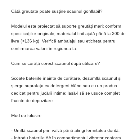
Câtă greutate poate susține scaunul gonflabil?
Modelul este proiectat să suporte greutăți mari; conform
specificațiilor originale, materialul finit ajută până la 300 de
livre (≈136 kg). Verifică ambalajul sau eticheta pentru
confirmarea valorii în regiunea ta.
Cum se curăță corect scaunul după utilizare?
Scoate bateriile înainte de curățare, dezumflă scaunul și
șterge suprafața cu detergent blând sau cu un produs
dedicat pentru jucării intime; lasă-l să se usuce complet
înainte de depozitare.
Mod de folosire:
- Umflă scaunul prin valvă până atingi fermitatea dorită.
- Introdu bateriile AA în compartimentul vibrator conform