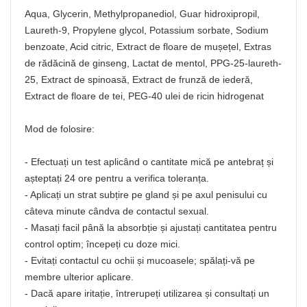
Aqua, Glycerin, Methylpropanediol, Guar hidroxipropil,
Laureth-9, Propylene glycol, Potassium sorbate, Sodium
benzoate, Acid citric, Extract de floare de mușețel, Extras
de rădăcină de ginseng, Lactat de mentol, PPG-25-laureth-
25, Extract de spinoasă, Extract de frunză de iederă,
Extract de floare de tei, PEG-40 ulei de ricin hidrogenat
Mod de folosire:
- Efectuați un test aplicând o cantitate mică pe antebraț și
așteptați 24 ore pentru a verifica toleranța.
- Aplicați un strat subțire pe gland și pe axul penisului cu
câteva minute cândva de contactul sexual.
- Masați facil până la absorbție și ajustați cantitatea pentru
control optim; începeți cu doze mici.
- Evitați contactul cu ochii și mucoasele; spălați-vă pe
membre ulterior aplicare.
- Dacă apare iritație, întrerupeți utilizarea și consultați un