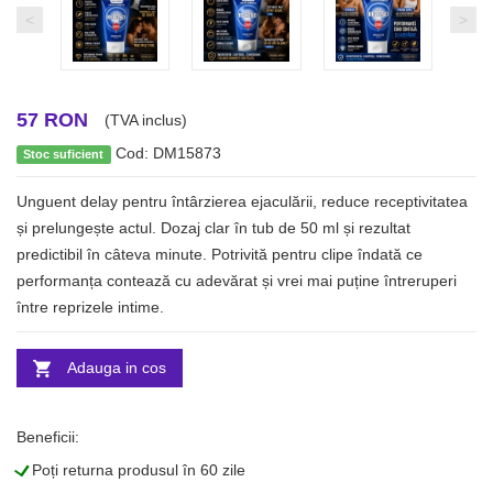
<
>
57 RON
(TVA inclus)
Cod: DM15873
Stoc suficient
Unguent delay pentru întârzierea ejaculării, reduce receptivitatea
și prelungește actul. Dozaj clar în tub de 50 ml și rezultat
predictibil în câteva minute. Potrivită pentru clipe îndată ce
performanța contează cu adevărat și vrei mai puține întreruperi
între reprizele intime.
Adauga in cos
Beneficii:
L
Poți returna produsul în 60 zile