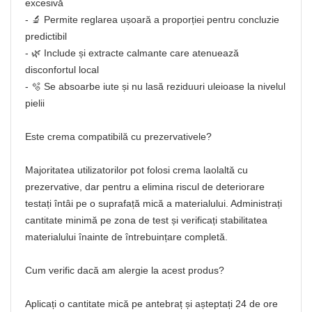
excesivă
- 🔬 Permite reglarea ușoară a proporției pentru concluzie
predictibil
- 🌿 Include și extracte calmante care atenuează
disconfortul local
- 🫧 Se absoarbe iute și nu lasă reziduuri uleioase la nivelul
pielii
Este crema compatibilă cu prezervativele?
Majoritatea utilizatorilor pot folosi crema laolaltă cu
prezervative, dar pentru a elimina riscul de deteriorare
testați întâi pe o suprafață mică a materialului. Administrați
cantitate minimă pe zona de test și verificați stabilitatea
materialului înainte de întrebuințare completă.
Cum verific dacă am alergie la acest produs?
Aplicați o cantitate mică pe antebraț și așteptați 24 de ore