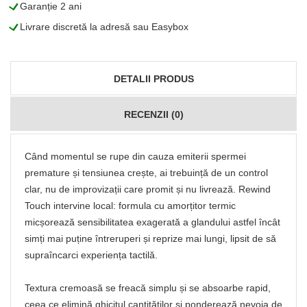
L
Garanție 2 ani
L
Livrare discretă la adresă sau Easybox
DETALII PRODUS
RECENZII (0)
Când momentul se rupe din cauza emiterii spermei
premature și tensiunea crește, ai trebuință de un control
clar, nu de improvizații care promit și nu livrează. Rewind
Touch intervine local: formula cu amorțitor termic
micșorează sensibilitatea exagerată a glandului astfel încât
simți mai puține întreruperi și reprize mai lungi, lipsit de să
supraîncarci experiența tactilă.
Textura cremoasă se freacă simplu și se absoarbe rapid,
ceea ce elimină ghicitul cantităților și ponderează nevoia de