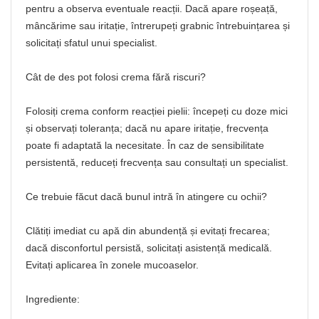
pentru a observa eventuale reacții. Dacă apare roșeață,
mâncărime sau iritație, întrerupeți grabnic întrebuințarea și
solicitați sfatul unui specialist.
Cât de des pot folosi crema fără riscuri?
Folosiți crema conform reacției pielii: începeți cu doze mici
și observați toleranța; dacă nu apare iritație, frecvența
poate fi adaptată la necesitate. În caz de sensibilitate
persistentă, reduceți frecvența sau consultați un specialist.
Ce trebuie făcut dacă bunul intră în atingere cu ochii?
Clătiți imediat cu apă din abundență și evitați frecarea;
dacă disconfortul persistă, solicitați asistență medicală.
Evitați aplicarea în zonele mucoaselor.
Ingrediente: