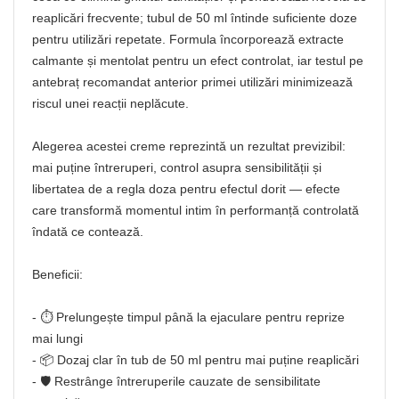
reaplicări frecvente; tubul de 50 ml întinde suficiente doze
pentru utilizări repetate. Formula încorporează extracte
calmante și mentolat pentru un efect controlat, iar testul pe
antebraț recomandat anterior primei utilizări minimizează
riscul unei reacții neplăcute.
Alegerea acestei creme reprezintă un rezultat previzibil:
mai puține întreruperi, control asupra sensibilității și
libertatea de a regla doza pentru efectul dorit — efecte
care transformă momentul intim în performanță controlată
îndată ce contează.
Beneficii:
- ⏱️ Prelungește timpul până la ejaculare pentru reprize
mai lungi
- 📦 Dozaj clar în tub de 50 ml pentru mai puține reaplicări
- 🛡️ Restrânge întreruperile cauzate de sensibilitate