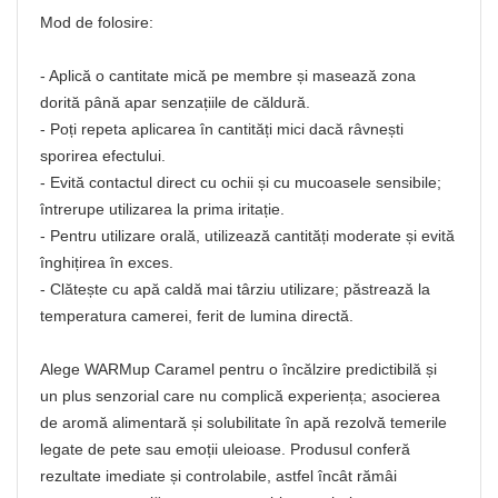
Mod de folosire:
- Aplică o cantitate mică pe membre și masează zona
dorită până apar senzațiile de căldură.
- Poți repeta aplicarea în cantități mici dacă râvnești
sporirea efectului.
- Evită contactul direct cu ochii și cu mucoasele sensibile;
întrerupe utilizarea la prima iritație.
- Pentru utilizare orală, utilizează cantități moderate și evită
înghițirea în exces.
- Clătește cu apă caldă mai târziu utilizare; păstrează la
temperatura camerei, ferit de lumina directă.
Alege WARMup Caramel pentru o încălzire predictibilă și
un plus senzorial care nu complică experiența; asocierea
de aromă alimentară și solubilitate în apă rezolvă temerile
legate de pete sau emoții uleioase. Produsul conferă
rezultate imediate și controlabile, astfel încât rămâi