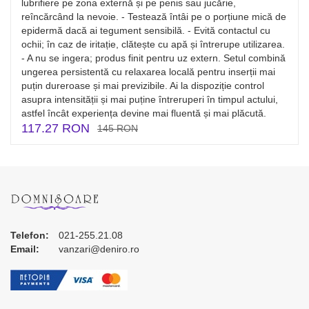
lubrifiere pe zona externă și pe penis sau jucărie,
reîncărcând la nevoie. - Testează întâi pe o porțiune mică de
epidermă dacă ai tegument sensibilă. - Evită contactul cu
ochii; în caz de iritație, clătește cu apă și întrerupe utilizarea.
- A nu se ingera; produs finit pentru uz extern. Setul combină
ungerea persistentă cu relaxarea locală pentru inserții mai
puțin dureroase și mai previzibile. Ai la dispoziție control
asupra intensității și mai puține întreruperi în timpul actului,
astfel încât experiența devine mai fluentă și mai plăcută.
117.27 RON
145 RON
Telefon:
021-255.21.08
Email:
vanzari@deniro.ro