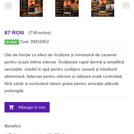
<
>
87 RON
(TVA inclus)
Cod: DM15852
In stoc
Ulei de frecție cu efect de încălzire și mireasmă de caramel
pentru ocazii intime intense. Încălzește rapid dermă și amplifică
senzațiile; solubil în apă pentru curățare ușoară și trăsătură
alimentară. Adecvat pentru stârnire și utilizare orală controlată,
fără zahăr și excluzând uleiuri grase pentru senzație plăcută
prelungită.
Adauga in cos
Beneficii: