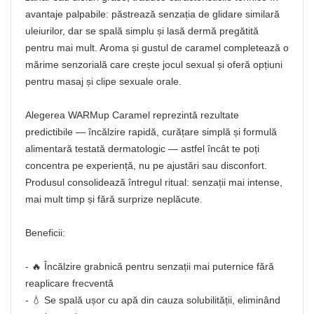
avantaje palpabile: păstrează senzația de glidare similară
uleiurilor, dar se spală simplu și lasă dermă pregătită
pentru mai mult. Aroma și gustul de caramel completează o
mărime senzorială care crește jocul sexual și oferă opțiuni
pentru masaj și clipe sexuale orale.
Alegerea WARMup Caramel reprezintă rezultate
predictibile — încălzire rapidă, curățare simplă și formulă
alimentară testată dermatologic — astfel încât te poți
concentra pe experiență, nu pe ajustări sau disconfort.
Produsul consolidează întregul ritual: senzații mai intense,
mai mult timp și fără surprize neplăcute.
Beneficii:
- 🔥 Încălzire grabnică pentru senzații mai puternice fără
reaplicare frecventă
- 💧 Se spală ușor cu apă din cauza solubilității, eliminând