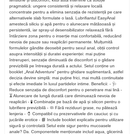
tensiune și disconfort, kitul asta intervine ca soluție
pragmatică: ungere consistentă și relaxare locală
concentrate pentru a elimina senzația de rezistență pe care
alternativele slab formulate o lasă. Lubrifiantul EasyAnal
amestecă siliciu și apă pentru o alunecare mătăsoasă și
persistentă, iar spray-ul desensibilizator relaxează fără
întârziere zona pentru o inserție mai confortabilă, reducând
nevoia de pauze sau reaplicări permanente. Mulțumită
formulelor gândite deosebit pentru sexul anal, obții control
asupra intensității și duratei experienței: mai puține
întreruperi, senzație diminuată de disconfort și o glidare
previzibilă pe întreaga durată a actului. Setul conține un
booklet „Anal Adventure” pentru ghidare suplimentară, astfel
decizia devine simplă: mai puține frici, mai multă continuitate
și efecte imediate în luxul partidelor intime. Beneficii: - 🩺
Reduce senzația de disconfort pentru o penetrare mai lină -
⏳ Alunecare de lungă durată care diminuează nevoia de
reaplicări - 🧪 Combinație pe bază de apă și silicon pentru o
lubrifiere previzibilă - 🧼 Fără reziduuri grase, nu pătează
lenjeria - 🧷 Compatibil cu prezervativele din cauciuc și cu
jucăriile erotice - 📘 Include booklet explicativ pentru utilizare
sigură și controlată Setul este sigur pentru mucoasele
anale? Da. Componentele menționate includ aqua, glicerină