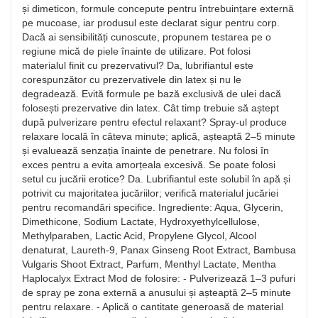
și dimeticon, formule concepute pentru întrebuințare externă
pe mucoase, iar produsul este declarat sigur pentru corp.
Dacă ai sensibilități cunoscute, propunem testarea pe o
regiune mică de piele înainte de utilizare. Pot folosi
materialul finit cu prezervativul? Da, lubrifiantul este
corespunzător cu prezervativele din latex și nu le
degradează. Evită formule pe bază exclusivă de ulei dacă
folosești prezervative din latex. Cât timp trebuie să aștept
după pulverizare pentru efectul relaxant? Spray-ul produce
relaxare locală în câteva minute; aplică, așteaptă 2–5 minute
și evaluează senzația înainte de penetrare. Nu folosi în
exces pentru a evita amorțeala excesivă. Se poate folosi
setul cu jucării erotice? Da. Lubrifiantul este solubil în apă și
potrivit cu majoritatea jucăriilor; verifică materialul jucăriei
pentru recomandări specifice. Ingrediente: Aqua, Glycerin,
Dimethicone, Sodium Lactate, Hydroxyethylcellulose,
Methylparaben, Lactic Acid, Propylene Glycol, Alcool
denaturat, Laureth-9, Panax Ginseng Root Extract, Bambusa
Vulgaris Shoot Extract, Parfum, Menthyl Lactate, Mentha
Haplocalyx Extract Mod de folosire: - Pulverizează 1–3 pufuri
de spray pe zona externă a anusului și așteaptă 2–5 minute
pentru relaxare. - Aplică o cantitate generoasă de material