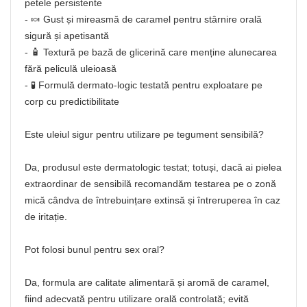
petele persistente
- 🍬 Gust și mireasmă de caramel pentru stârnire orală
sigură și apetisantă
- 🧴 Textură pe bază de glicerină care menține alunecarea
fără peliculă uleioasă
- 🧪 Formulă dermato-logic testată pentru exploatare pe
corp cu predictibilitate
Este uleiul sigur pentru utilizare pe tegument sensibilă?
Da, produsul este dermatologic testat; totuși, dacă ai pielea
extraordinar de sensibilă recomandăm testarea pe o zonă
mică cândva de întrebuințare extinsă și întreruperea în caz
de iritație.
Pot folosi bunul pentru sex oral?
Da, formula are calitate alimentară și aromă de caramel,
fiind adecvată pentru utilizare orală controlată; evită