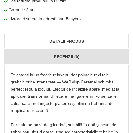
L
Poți returna produsul în 60 zile
L
Garanție 2 ani
L
Livrare discretă la adresă sau Easybox
DETALII PRODUS
RECENZII (0)
Te aștepți la un frecție relaxant, dar palmele reci taie
grabnic orice intensitate — WARMup Caramel schimbă
perfect regula jocului. Efectul de încălzire apare imediat la
aplicare, transformând fiecare mângâiere într-o senzație
caldă care prelungește plăcerea și elimină trebuință de
reaplicare frecventă.
Formula pe bază de glicerină, solubilă în apă și scutit de
zahăr sau uleiuri grase, traduce caracteristicile tehnice în