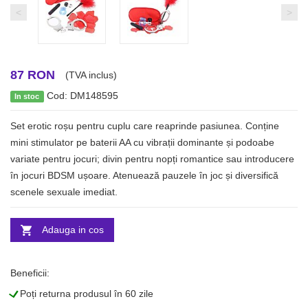
<
>
87 RON
(TVA inclus)
Cod: DM148595
In stoc
Set erotic roșu pentru cuplu care reaprinde pasiunea. Conține
mini stimulator pe baterii AA cu vibrații dominante și podoabe
variate pentru jocuri; divin pentru nopți romantice sau introducere
în jocuri BDSM ușoare. Atenuează pauzele în joc și diversifică
scenele sexuale imediat.
Adauga in cos
Beneficii:
L
Poți returna produsul în 60 zile