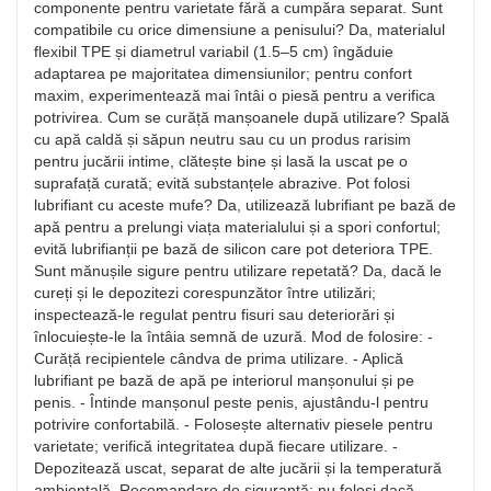
componente pentru varietate fără a cumpăra separat. Sunt
compatibile cu orice dimensiune a penisului? Da, materialul
flexibil TPE și diametrul variabil (1.5–5 cm) îngăduie
adaptarea pe majoritatea dimensiunilor; pentru confort
maxim, experimentează mai întâi o piesă pentru a verifica
potrivirea. Cum se curăță manșoanele după utilizare? Spală
cu apă caldă și săpun neutru sau cu un produs rarisim
pentru jucării intime, clătește bine și lasă la uscat pe o
suprafață curată; evită substanțele abrazive. Pot folosi
lubrifiant cu aceste mufe? Da, utilizează lubrifiant pe bază de
apă pentru a prelungi viața materialului și a spori confortul;
evită lubrifianții pe bază de silicon care pot deteriora TPE.
Sunt mănușile sigure pentru utilizare repetată? Da, dacă le
cureți și le depozitezi corespunzător între utilizări;
inspectează-le regulat pentru fisuri sau deteriorări și
înlocuiește-le la întâia semnă de uzură. Mod de folosire: -
Curăță recipientele cândva de prima utilizare. - Aplică
lubrifiant pe bază de apă pe interiorul manșonului și pe
penis. - Întinde manșonul peste penis, ajustându-l pentru
potrivire confortabilă. - Folosește alternativ piesele pentru
varietate; verifică integritatea după fiecare utilizare. -
Depozitează uscat, separat de alte jucării și la temperatură
ambientală. Recomandare de siguranță: nu folosi dacă