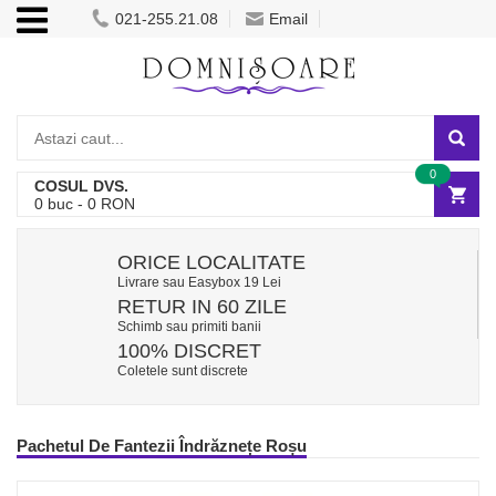
021-255.21.08
Email
0
COSUL DVS.
0
buc -
0
RON
ORICE LOCALITATE
Livrare sau Easybox 19 Lei
RETUR IN 60 ZILE
Schimb sau primiti banii
100% DISCRET
Coletele sunt discrete
Pachetul De Fantezii Îndrăznețe Roșu