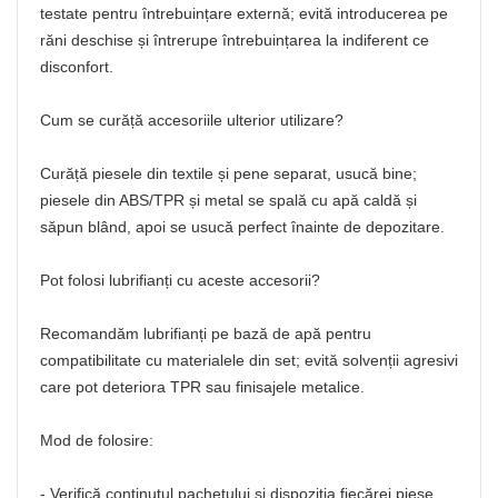
testate pentru întrebuințare externă; evită introducerea pe
răni deschise și întrerupe întrebuințarea la indiferent ce
disconfort.
Cum se curăță accesoriile ulterior utilizare?
Curăță piesele din textile și pene separat, usucă bine;
piesele din ABS/TPR și metal se spală cu apă caldă și
săpun blând, apoi se usucă perfect înainte de depozitare.
Pot folosi lubrifianți cu aceste accesorii?
Recomandăm lubrifianți pe bază de apă pentru
compatibilitate cu materialele din set; evită solvenții agresivi
care pot deteriora TPR sau finisajele metalice.
Mod de folosire:
- Verifică conținutul pachetului și dispoziția fiecărei piese