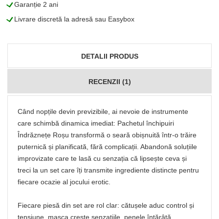
L
Garanție 2 ani
L
Livrare discretă la adresă sau Easybox
DETALII PRODUS
RECENZII (1)
Când nopțile devin previzibile, ai nevoie de instrumente
care schimbă dinamica imediat: Pachetul închipuiri
Îndrăznețe Roșu transformă o seară obișnuită într-o trăire
puternică și planificată, fără complicații. Abandonă soluțiile
improvizate care te lasă cu senzația că lipsește ceva și
treci la un set care îți transmite ingrediente distincte pentru
fiecare ocazie al jocului erotic.
Fiecare piesă din set are rol clar: cătușele aduc control și
tensiune, masca crește senzațiile, penele întărâtă