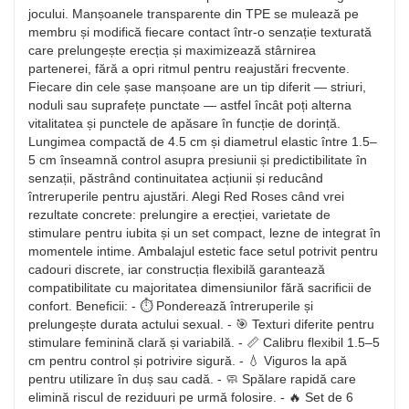
jocului. Manșoanele transparente din TPE se mulează pe
membru și modifică fiecare contact într‑o senzație texturată
care prelungește erecția și maximizează stârnirea
partenerei, fără a opri ritmul pentru reajustări frecvente.
Fiecare din cele șase manșoane are un tip diferit — striuri,
noduli sau suprafețe punctate — astfel încât poți alterna
vitalitatea și punctele de apăsare în funcție de dorință.
Lungimea compactă de 4.5 cm și diametrul elastic între 1.5–
5 cm înseamnă control asupra presiunii și predictibilitate în
senzații, păstrând continuitatea acțiunii și reducând
întreruperile pentru ajustări. Alegi Red Roses când vrei
rezultate concrete: prelungire a erecției, varietate de
stimulare pentru iubita și un set compact, lezne de integrat în
momentele intime. Ambalajul estetic face setul potrivit pentru
cadouri discrete, iar construcția flexibilă garantează
compatibilitate cu majoritatea dimensiunilor fără sacrificii de
confort. Beneficii: - ⏱️ Ponderează întreruperile și
prelungește durata actului sexual. - 🎯 Texturi diferite pentru
stimulare feminină clară și variabilă. - 📏 Calibru flexibil 1.5–5
cm pentru control și potrivire sigură. - 💧 Viguros la apă
pentru utilizare în duș sau cadă. - 🧼 Spălare rapidă care
elimină riscul de reziduuri pe urmă folosire. - 🔥 Set de 6