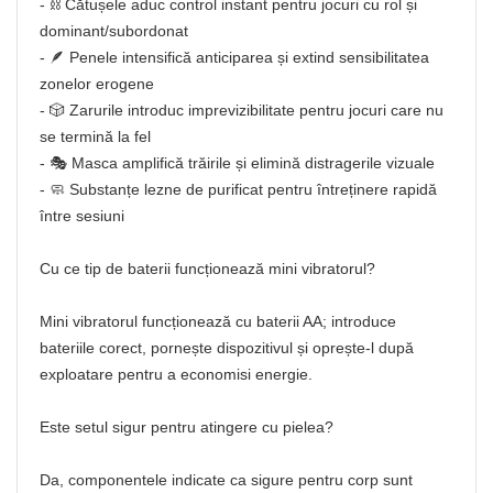
- ⛓️ Cătușele aduc control instant pentru jocuri cu rol și
dominant/subordonat
- 🪶 Penele intensifică anticiparea și extind sensibilitatea
zonelor erogene
- 🎲 Zarurile introduc imprevizibilitate pentru jocuri care nu
se termină la fel
- 🎭 Masca amplifică trăirile și elimină distragerile vizuale
- 🧼 Substanțe lezne de purificat pentru întreținere rapidă
între sesiuni
Cu ce tip de baterii funcționează mini vibratorul?
Mini vibratorul funcționează cu baterii AA; introduce
bateriile corect, pornește dispozitivul și oprește-l după
exploatare pentru a economisi energie.
Este setul sigur pentru atingere cu pielea?
Da, componentele indicate ca sigure pentru corp sunt