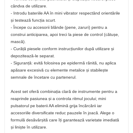
cândva de utilizare.
- Introdu bateriile AA în mini vibrator respectând orientările
și testează funcția scurt.
- Începe cu accesorii blânde (pene, zaruri) pentru a
construi anticiparea, apoi treci la piese de control (cătușe,
mască).
- Curăță piesele conform instrucțiunilor după utilizare și
depozitează-le separat.
- Siguranță: evită folosirea pe epidermă rănită, nu aplica
apăsare excesivă cu elemente metalice și stabilește
semnale de încetare cu partenerul.
Acest set oferă combinația clară de instrumente pentru a
reaprinde pasiunea și a controla ritmul jocului; mini
pulsatorul pe baterii AA elimină grija încărcării iar
accesoriile diversificate reduc pauzele în joacă. Alege o
formulă desăvârșită care îți garantează varietate imediată
și liniște în utilizare.