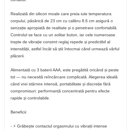
Realizată din silicon moale care preia iute temperatura
corpului, păsărică de 23 cm cu calibru 8.6 cm asigură o
senzație apropiată de realitate și o penetrare confortabilă.
Controlul se face cu un solitar buton, iar cele numeroase
trepte de vibrație consimt reglaj repede și predictibil al
intensității, astfel încât să știi întocmai când urmează vârful
plăcerii.
Alimentată cu 3 baterii AAA, este pregătită oricând și peste
tot — nu necesită reîncărcare complicată. Alegerea ideală
când vrei stârnire intensă, portabilitate și discreție fără
compromisuri: performanță concentrată pentru efecte
rapide și controlabile.
Beneficii:
- ⚡ Grăbește contactul orgasmului cu vibrații intense