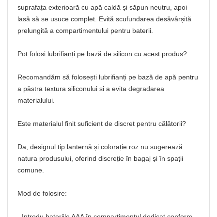
suprafața exterioară cu apă caldă și săpun neutru, apoi
lasă să se usuce complet. Evită scufundarea desăvârșită
prelungită a compartimentului pentru baterii.
Pot folosi lubrifianți pe bază de silicon cu acest produs?
Recomandăm să folosești lubrifianți pe bază de apă pentru
a păstra textura siliconului și a evita degradarea
materialului.
Este materialul finit suficient de discret pentru călătorii?
Da, designul tip lanternă și colorație roz nu sugerează
natura produsului, oferind discreție în bagaj și în spații
comune.
Mod de folosire:
- Introdu bateriile AAA în compartimentul dedicat conform