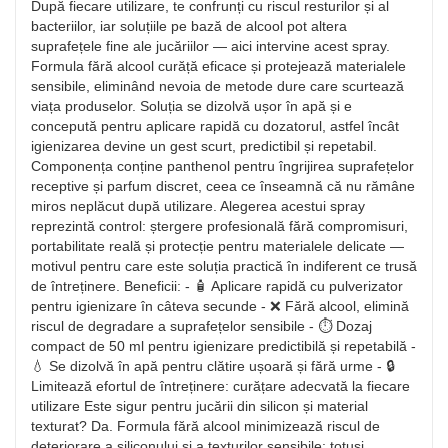
După fiecare utilizare, te confrunți cu riscul resturilor și al
bacteriilor, iar soluțiile pe bază de alcool pot altera
suprafețele fine ale jucăriilor — aici intervine acest spray.
Formula fără alcool curăță eficace și protejează materialele
sensibile, eliminând nevoia de metode dure care scurtează
viața produselor. Soluția se dizolvă ușor în apă și e
concepută pentru aplicare rapidă cu dozatorul, astfel încât
igienizarea devine un gest scurt, predictibil și repetabil.
Componența conține panthenol pentru îngrijirea suprafețelor
receptive și parfum discret, ceea ce înseamnă că nu rămâne
miros neplăcut după utilizare. Alegerea acestui spray
reprezintă control: ștergere profesională fără compromisuri,
portabilitate reală și protecție pentru materialele delicate —
motivul pentru care este soluția practică în indiferent ce trusă
de întreținere. Beneficii: - 🧴 Aplicare rapidă cu pulverizator
pentru igienizare în câteva secunde - ❌ Fără alcool, elimină
riscul de degradare a suprafețelor sensibile - ⏱️ Dozaj
compact de 50 ml pentru igienizare predictibilă și repetabilă -
💧 Se dizolvă în apă pentru clătire ușoară și fără urme - 🔒
Limitează efortul de întreținere: curățare adecvată la fiecare
utilizare Este sigur pentru jucării din silicon și material
texturat? Da. Formula fără alcool minimizează riscul de
deteriorare a siliconului și a texturilor sensibile; totuși,