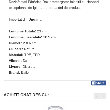
Dezinfectati Păsărică Roz premergator folosirii cu cleaneri
excepționali de igiena pentru astfel de produse.
Importat din
Ungaria
Lungime Totală:
23 cm
Lungime Inserabilă:
18.5 cm
Diametru:
8.6 cm
Culoare:
Natural
Material:
TPE, TPR
Vibratii:
Da
Livrare:
Discreta
Brand:
Baile
ACHIZITIONAT DES CU:
<
>