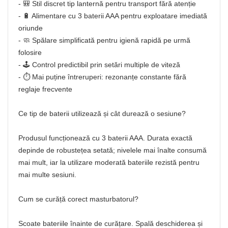
- 🎒 Stil discret tip lanternă pentru transport fără atenție
- 🔋 Alimentare cu 3 baterii AAA pentru exploatare imediată
oriunde
- 🧼 Spălare simplificată pentru igienă rapidă pe urmă
folosire
- 🕹️ Control predictibil prin setări multiple de viteză
- ⏱️ Mai puține întreruperi: rezonanțe constante fără
reglaje frecvente
Ce tip de baterii utilizează și cât durează o sesiune?
Produsul funcționează cu 3 baterii AAA. Durata exactă
depinde de robustețea setată; nivelele mai înalte consumă
mai mult, iar la utilizare moderată bateriile rezistă pentru
mai multe sesiuni.
Cum se curăță corect masturbatorul?
Scoate bateriile înainte de curățare. Spală deschiderea și