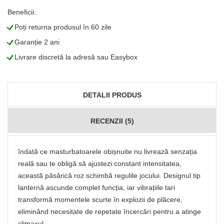
Beneficii:
L
Poți returna produsul în 60 zile
L
Garanție 2 ani
L
Livrare discretă la adresă sau Easybox
DETALII PRODUS
RECENZII (5)
îndată ce masturbatoarele obișnuite nu livrează senzația
reală sau te obligă să ajustezi constant intensitatea,
această păsărică roz schimbă regulile jocului. Designul tip
lanternă ascunde complet funcția, iar vibrațiile tari
transformă momentele scurte în explozii de plăcere,
eliminând necesitate de repetate încercări pentru a atinge
climaxul.