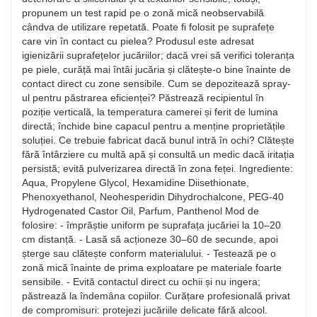
propunem un test rapid pe o zonă mică neobservabilă
cândva de utilizare repetată. Poate fi folosit pe suprafețe
care vin în contact cu pielea? Produsul este adresat
igienizării suprafețelor jucăriilor; dacă vrei să verifici toleranța
pe piele, curăță mai întâi jucăria și clătește-o bine înainte de
contact direct cu zone sensibile. Cum se depozitează spray-
ul pentru păstrarea eficienței? Păstrează recipientul în
poziție verticală, la temperatura camerei și ferit de lumina
directă; închide bine capacul pentru a menține proprietățile
soluției. Ce trebuie fabricat dacă bunul intră în ochi? Clătește
fără întârziere cu multă apă și consultă un medic dacă iritația
persistă; evită pulverizarea directă în zona feței. Ingrediente:
Aqua, Propylene Glycol, Hexamidine Diisethionate,
Phenoxyethanol, Neohesperidin Dihydrochalcone, PEG-40
Hydrogenated Castor Oil, Parfum, Panthenol Mod de
folosire: - împrăștie uniform pe suprafața jucăriei la 10–20
cm distanță. - Lasă să acționeze 30–60 de secunde, apoi
șterge sau clătește conform materialului. - Testează pe o
zonă mică înainte de prima exploatare pe materiale foarte
sensibile. - Evită contactul direct cu ochii și nu ingera;
păstrează la îndemâna copiilor. Curățare profesională privat
de compromisuri: protejezi jucăriile delicate fără alcool.