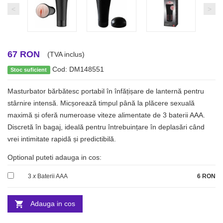
<
>
67 RON
(TVA inclus)
Cod: DM148551
Stoc suficient
Masturbator bărbătesc portabil în înfățișare de lanternă pentru
stârnire intensă. Micșorează timpul până la plăcere sexuală
maximă și oferă numeroase viteze alimentate de 3 baterii AAA.
Discretă în bagaj, ideală pentru întrebuințare în deplasări când
vrei intimitate rapidă și predictibilă.
Optional puteti adauga in cos:
3
x
Baterii AAA
6 RON
Adauga in cos