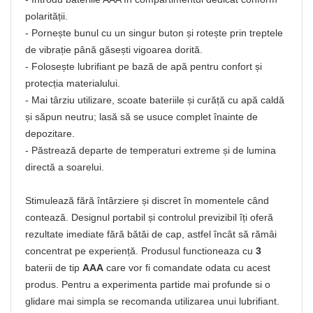
polarității.
- Pornește bunul cu un singur buton și rotește prin treptele
de vibrație până găsești vigoarea dorită.
- Folosește lubrifiant pe bază de apă pentru confort și
protecția materialului.
- Mai târziu utilizare, scoate bateriile și curăță cu apă caldă
și săpun neutru; lasă să se usuce complet înainte de
depozitare.
- Păstrează departe de temperaturi extreme și de lumina
directă a soarelui.
Stimulează fără întârziere și discret în momentele când
contează. Designul portabil și controlul previzibil îți oferă
rezultate imediate fără bătăi de cap, astfel încât să rămâi
concentrat pe experiență. Produsul functioneaza cu
3
baterii de tip
AAA
care vor fi comandate odata cu acest
produs. Pentru a experimenta partide mai profunde si o
glidare mai simpla se recomanda utilizarea unui lubrifiant.