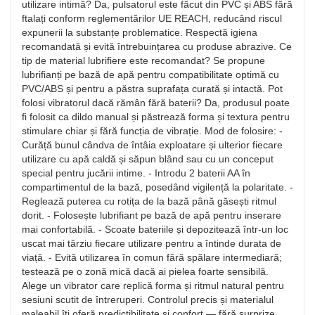
utilizare intimă? Da, pulsatorul este făcut din PVC și ABS fără
ftalați conform reglementărilor UE REACH, reducând riscul
expunerii la substanțe problematice. Respectă igiena
recomandată și evită întrebuințarea cu produse abrazive. Ce
tip de material lubrifiere este recomandat? Se propune
lubrifianți pe bază de apă pentru compatibilitate optimă cu
PVC/ABS și pentru a păstra suprafața curată și intactă. Pot
folosi vibratorul dacă rămân fără baterii? Da, produsul poate
fi folosit ca dildo manual și păstrează forma și textura pentru
stimulare chiar și fără funcția de vibrație. Mod de folosire: -
Curăță bunul cândva de întâia exploatare și ulterior fiecare
utilizare cu apă caldă și săpun blând sau cu un conceput
special pentru jucării intime. - Introdu 2 baterii AA în
compartimentul de la bază, posedând vigilență la polaritate. -
Reglează puterea cu rotița de la bază până găsești ritmul
dorit. - Folosește lubrifiant pe bază de apă pentru inserare
mai confortabilă. - Scoate bateriile și depozitează într-un loc
uscat mai târziu fiecare utilizare pentru a întinde durata de
viață. - Evită utilizarea în comun fără spălare intermediară;
testează pe o zonă mică dacă ai pielea foarte sensibilă.
Alege un vibrator care replică forma și ritmul natural pentru
sesiuni scutit de întreruperi. Controlul precis și materialul
maleabil îți oferă predictibilitate și confort — fără surprize