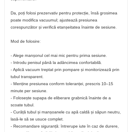
Da, poți folosi prezervativ pentru protecție, însă grosimea
poate modifica vacuumul; ajustează presiunea
corespunzător și verifică etanșeitatea înainte de sesiune.
Mod de folosire:
- Alege manșonul cel mai mic pentru prima sesiune.
- Introdu penisul până la adâncimea confortabilă.
- Aplică vacuum treptat prin pompare și monitorizează prin
tubul transparent.
- Menține presiunea conform toleranței, prescris 10–15
minute per sesiune.
- Folosește supapa de eliberare grabnică înainte de a
scoate tubul.
- Curăță tubul și manșoanele cu apă caldă și săpun neutru,
lasă-le să se usuce complet.
- Recomandare siguranță: întrerupe iute în caz de durere,