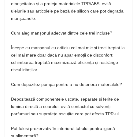
etanșeitatea și a proteja materialele TPR/ABS; evită
uleiurile sau articolele pe bază de silicon care pot degrada
manșoanele.
Cum aleg manșonul adecvat dintre cele trei incluse?
Începe cu manșonul cu orificiu cel mai mic și treci treptat la
cel mai mare doar dacă nu apar emoții de disconfort;
schimbarea treptată maximizează eficiența și restrânge
riscul iritațiilor.
Cum depozitez pompa pentru a nu deteriora materialele?
Depozitează componentele uscate, separate și ferite de
lumina directă a soarelui; evită contactul cu solvenți,
parfumuri sau suprafețe ascuțite care pot afecta TPR-ul.
Pot folosi prezervativ în interiorul tubului pentru igienă
suplimentară?