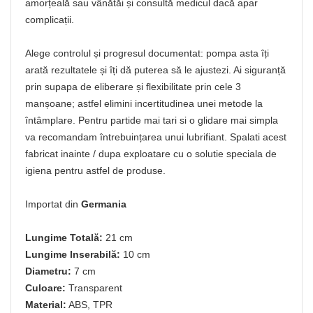
amorțeală sau vânătăi și consultă medicul dacă apar
complicații.
Alege controlul și progresul documentat: pompa asta îți
arată rezultatele și îți dă puterea să le ajustezi. Ai siguranță
prin supapa de eliberare și flexibilitate prin cele 3
manșoane; astfel elimini incertitudinea unei metode la
întâmplare. Pentru partide mai tari si o glidare mai simpla
va recomandam întrebuințarea unui lubrifiant. Spalati acest
fabricat inainte / dupa exploatare cu o solutie speciala de
igiena pentru astfel de produse.
Importat din
Germania
Lungime Totală:
21 cm
Lungime Inserabilă:
10 cm
Diametru:
7 cm
Culoare:
Transparent
Material:
ABS, TPR