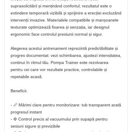
suprasolicitării și menținând confortul; rezultatul este o
extindere temporară vizibilă și sprijinire a erecției excluzând
intervenții invazive. Materialele compatibile și manșoanele
texturate optimizează fixarea și senzația, iar designul
ergonomic face controlul presiunii normal și sigur.
Alegerea acestui antrenament reprezintă predictibilitate și
progres documentat: vezi schimbarea, ajustezi intensitatea,
continui în ritmul tău. Pompa Trainer este rezolvarea
pentru cei care vor rezultate practice, controlabile și
repetabile acasă.
Beneficii:
- 📏 Mărimi clare pentru monitorizare: tub transparent arată
progresul instant
- ⚙️ Control precis al vacuumului prin supapă pentru
sesiuni sigure și previzibile