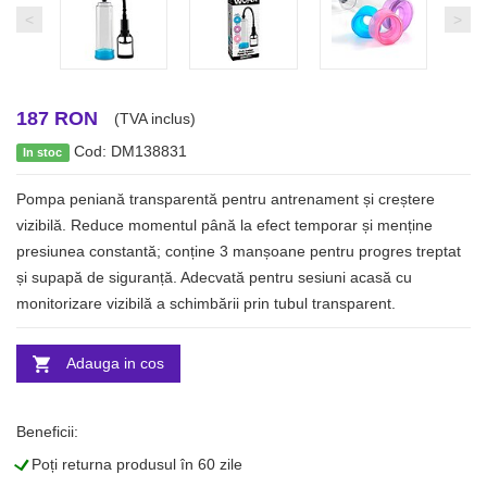
<
>
187 RON
(TVA inclus)
Cod: DM138831
In stoc
Pompa peniană transparentă pentru antrenament și creștere
vizibilă. Reduce momentul până la efect temporar și menține
presiunea constantă; conține 3 manșoane pentru progres treptat
și supapă de siguranță. Adecvată pentru sesiuni acasă cu
monitorizare vizibilă a schimbării prin tubul transparent.
Adauga in cos
Beneficii:
L
Poți returna produsul în 60 zile