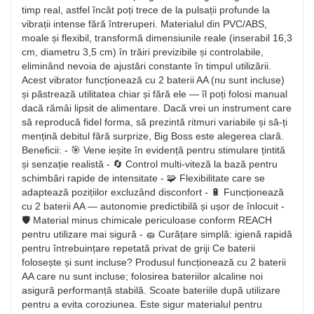
timp real, astfel încât poți trece de la pulsații profunde la
vibrații intense fără întreruperi. Materialul din PVC/ABS,
moale și flexibil, transformă dimensiunile reale (inserabil 16,3
cm, diametru 3,5 cm) în trăiri previzibile și controlabile,
eliminând nevoia de ajustări constante în timpul utilizării.
Acest vibrator funcționează cu 2 baterii AA (nu sunt incluse)
și păstrează utilitatea chiar și fără ele — îl poți folosi manual
dacă rămâi lipsit de alimentare. Dacă vrei un instrument care
să reproducă fidel forma, să prezintă ritmuri variabile și să-ți
mențină debitul fără surprize, Big Boss este alegerea clară.
Beneficii: - 🎯 Vene ieșite în evidență pentru stimulare țintită
și senzație realistă - 🔄 Control multi-viteză la bază pentru
schimbări rapide de intensitate - 🧩 Flexibilitate care se
adaptează pozițiilor excluzând disconfort - 🔋 Funcționează
cu 2 baterii AA — autonomie predictibilă și ușor de înlocuit -
🛡️ Material minus chimicale periculoase conform REACH
pentru utilizare mai sigură - 🧽 Curățare simplă: igienă rapidă
pentru întrebuințare repetată privat de griji Ce baterii
folosește și sunt incluse? Produsul funcționează cu 2 baterii
AA care nu sunt incluse; folosirea bateriilor alcaline noi
asigură performanță stabilă. Scoate bateriile după utilizare
pentru a evita coroziunea. Este sigur materialul pentru