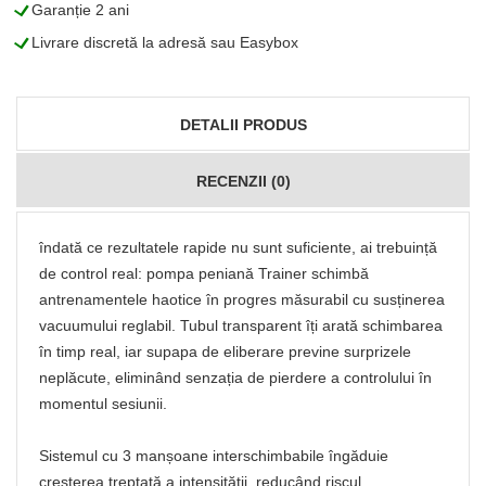
L
Garanție 2 ani
L
Livrare discretă la adresă sau Easybox
DETALII PRODUS
RECENZII (0)
îndată ce rezultatele rapide nu sunt suficiente, ai trebuință
de control real: pompa peniană Trainer schimbă
antrenamentele haotice în progres măsurabil cu susținerea
vacuumului reglabil. Tubul transparent îți arată schimbarea
în timp real, iar supapa de eliberare previne surprizele
neplăcute, eliminând senzația de pierdere a controlului în
momentul sesiunii.
Sistemul cu 3 manșoane interschimbabile îngăduie
creșterea treptată a intensității, reducând riscul