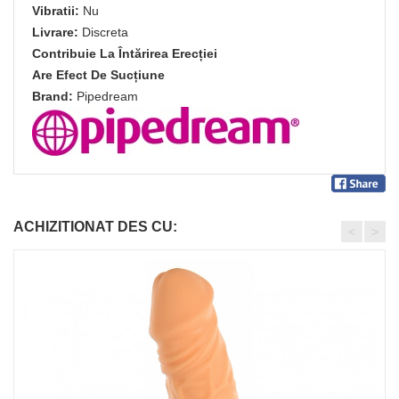
Vibratii:
Nu
Livrare:
Discreta
Contribuie La Întărirea Erecției
Are Efect De Sucțiune
Brand:
Pipedream
ACHIZITIONAT DES CU:
<
>