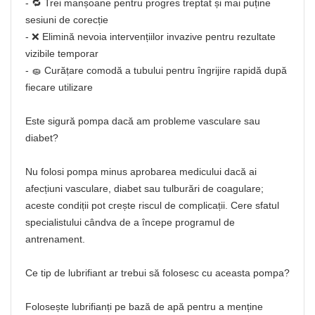
- 🔁 Trei manșoane pentru progres treptat și mai puține
sesiuni de corecție
- ❌ Elimină nevoia intervențiilor invazive pentru rezultate
vizibile temporar
- 🧽 Curățare comodă a tubului pentru îngrijire rapidă după
fiecare utilizare
Este sigură pompa dacă am probleme vasculare sau
diabet?
Nu folosi pompa minus aprobarea medicului dacă ai
afecțiuni vasculare, diabet sau tulburări de coagulare;
aceste condiții pot crește riscul de complicații. Cere sfatul
specialistului cândva de a începe programul de
antrenament.
Ce tip de lubrifiant ar trebui să folosesc cu aceasta pompa?
Folosește lubrifianți pe bază de apă pentru a menține