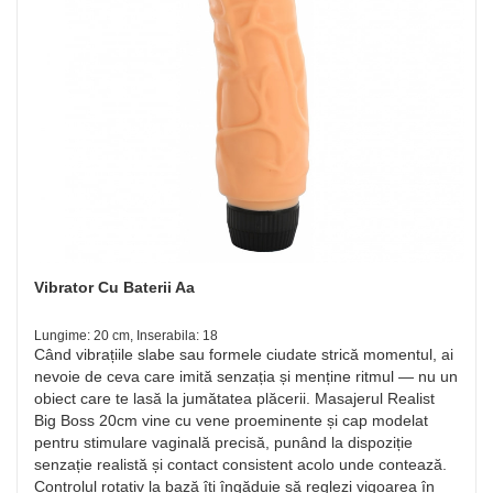
Vibrator Cu Baterii Aa
Lungime: 20 cm, Inserabila: 18
Când vibrațiile slabe sau formele ciudate strică momentul, ai
nevoie de ceva care imită senzația și menține ritmul — nu un
obiect care te lasă la jumătatea plăcerii. Masajerul Realist
Big Boss 20cm vine cu vene proeminente și cap modelat
pentru stimulare vaginală precisă, punând la dispoziție
senzație realistă și contact consistent acolo unde contează.
Controlul rotativ la bază îți îngăduie să reglezi vigoarea în