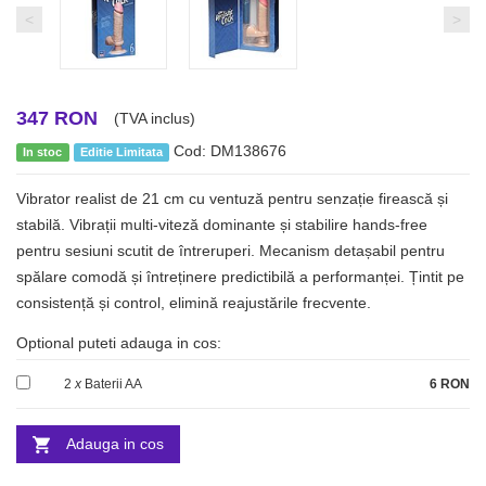
<
>
347 RON
(TVA inclus)
Cod: DM138676
In stoc
Editie Limitata
Vibrator realist de 21 cm cu ventuză pentru senzație firească și
stabilă. Vibrații multi-viteză dominante și stabilire hands-free
pentru sesiuni scutit de întreruperi. Mecanism detașabil pentru
spălare comodă și întreținere predictibilă a performanței. Țintit pe
consistență și control, elimină reajustările frecvente.
Optional puteti adauga in cos:
2
x
Baterii AA
6 RON
Adauga in cos