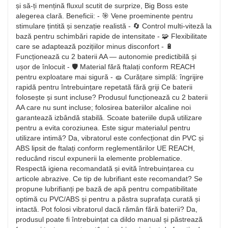
și să-ți mențină fluxul scutit de surprize, Big Boss este
alegerea clară. Beneficii: - 🎯 Vene proeminente pentru
stimulare țintită și senzație realistă - 🔄 Control multi-viteză la
bază pentru schimbări rapide de intensitate - 🧩 Flexibilitate
care se adaptează pozițiilor minus disconfort - 🔋
Funcționează cu 2 baterii AA — autonomie predictibilă și
ușor de înlocuit - 🛡️ Material fără ftalați conform REACH
pentru exploatare mai sigură - 🧽 Curățare simplă: îngrijire
rapidă pentru întrebuințare repetată fără griji Ce baterii
folosește și sunt incluse? Produsul funcționează cu 2 baterii
AA care nu sunt incluse; folosirea bateriilor alcaline noi
garantează izbândă stabilă. Scoate bateriile după utilizare
pentru a evita coroziunea. Este sigur materialul pentru
utilizare intimă? Da, vibratorul este confecționat din PVC și
ABS lipsit de ftalați conform reglementărilor UE REACH,
reducând riscul expunerii la elemente problematice.
Respectă igiena recomandată și evită întrebuințarea cu
articole abrazive. Ce tip de lubrifiant este recomandat? Se
propune lubrifianți pe bază de apă pentru compatibilitate
optimă cu PVC/ABS și pentru a păstra suprafața curată și
intactă. Pot folosi vibratorul dacă rămân fără baterii? Da,
produsul poate fi întrebuințat ca dildo manual și păstrează