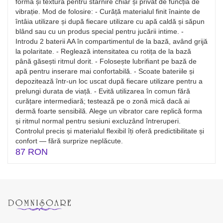
forma și textura pentru stârnire chiar și privat de funcția de
vibrație. Mod de folosire: - Curăță materialul finit înainte de
întâia utilizare și după fiecare utilizare cu apă caldă și săpun
blând sau cu un produs special pentru jucării intime. -
Introdu 2 baterii AA în compartimentul de la bază, având grijă
la polaritate. - Reglează intensitatea cu rotița de la bază
până găsești ritmul dorit. - Folosește lubrifiant pe bază de
apă pentru inserare mai confortabilă. - Scoate bateriile și
depozitează într-un loc uscat după fiecare utilizare pentru a
prelungi durata de viață. - Evită utilizarea în comun fără
curățare intermediară; testează pe o zonă mică dacă ai
dermă foarte sensibilă. Alege un vibrator care replică forma
și ritmul normal pentru sesiuni excluzând întreruperi.
Controlul precis și materialul flexibil îți oferă predictibilitate și
confort — fără surprize neplăcute.
87 RON