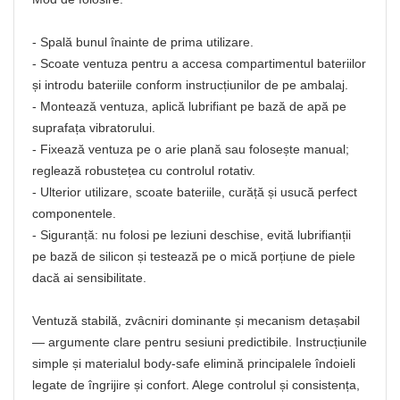
- Spală bunul înainte de prima utilizare.
- Scoate ventuza pentru a accesa compartimentul bateriilor
și introdu bateriile conform instrucțiunilor de pe ambalaj.
- Montează ventuza, aplică lubrifiant pe bază de apă pe
suprafața vibratorului.
- Fixează ventuza pe o arie plană sau folosește manual;
reglează robustețea cu controlul rotativ.
- Ulterior utilizare, scoate bateriile, curăță și usucă perfect
componentele.
- Siguranță: nu folosi pe leziuni deschise, evită lubrifianții
pe bază de silicon și testează pe o mică porțiune de piele
dacă ai sensibilitate.
Ventuză stabilă, zvâcniri dominante și mecanism detașabil
— argumente clare pentru sesiuni predictibile. Instrucțiunile
simple și materialul body-safe elimină principalele îndoieli
legate de îngrijire și confort. Alege controlul și consistența,