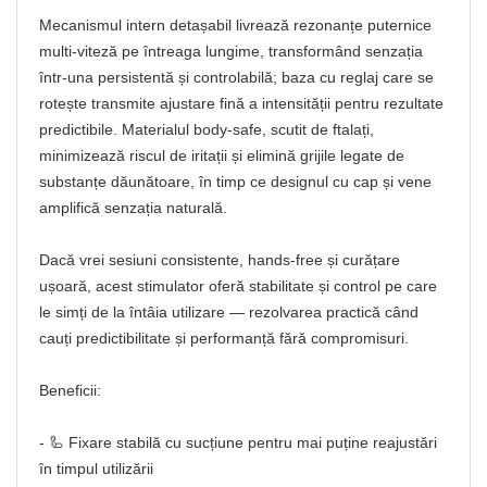
Mecanismul intern detașabil livrează rezonanțe puternice
multi-viteză pe întreaga lungime, transformând senzația
într-una persistentă și controlabilă; baza cu reglaj care se
rotește transmite ajustare fină a intensității pentru rezultate
predictibile. Materialul body-safe, scutit de ftalați,
minimizează riscul de iritații și elimină grijile legate de
substanțe dăunătoare, în timp ce designul cu cap și vene
amplifică senzația naturală.
Dacă vrei sesiuni consistente, hands-free și curățare
ușoară, acest stimulator oferă stabilitate și control pe care
le simți de la întâia utilizare — rezolvarea practică când
cauți predictibilitate și performanță fără compromisuri.
Beneficii:
- 🦾 Fixare stabilă cu sucțiune pentru mai puține reajustări
în timpul utilizării