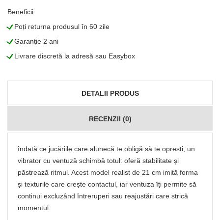
Beneficii:
L
Poți returna produsul în 60 zile
L
Garanție 2 ani
L
Livrare discretă la adresă sau Easybox
DETALII PRODUS
RECENZII (0)
îndată ce jucăriile care alunecă te obligă să te oprești, un
vibrator cu ventuză schimbă totul: oferă stabilitate și
păstrează ritmul. Acest model realist de 21 cm imită forma
și texturile care crește contactul, iar ventuza îți permite să
continui excluzând întreruperi sau reajustări care strică
momentul.