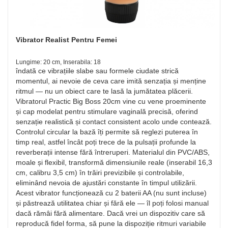
Vibrator Realist Pentru Femei
Lungime: 20 cm, Inserabila: 18
îndată ce vibrațiile slabe sau formele ciudate strică
momentul, ai nevoie de ceva care imită senzația și menține
ritmul — nu un obiect care te lasă la jumătatea plăcerii.
Vibratorul Practic Big Boss 20cm vine cu vene proeminente
și cap modelat pentru stimulare vaginală precisă, oferind
senzație realistică și contact consistent acolo unde contează.
Controlul circular la bază îți permite să reglezi puterea în
timp real, astfel încât poți trece de la pulsații profunde la
reverberații intense fără întreruperi. Materialul din PVC/ABS,
moale și flexibil, transformă dimensiunile reale (inserabil 16,3
cm, calibru 3,5 cm) în trăiri previzibile și controlabile,
eliminând nevoia de ajustări constante în timpul utilizării.
Acest vibrator funcționează cu 2 baterii AA (nu sunt incluse)
și păstrează utilitatea chiar și fără ele — îl poți folosi manual
dacă rămâi fără alimentare. Dacă vrei un dispozitiv care să
reproducă fidel forma, să pune la dispoziție ritmuri variabile