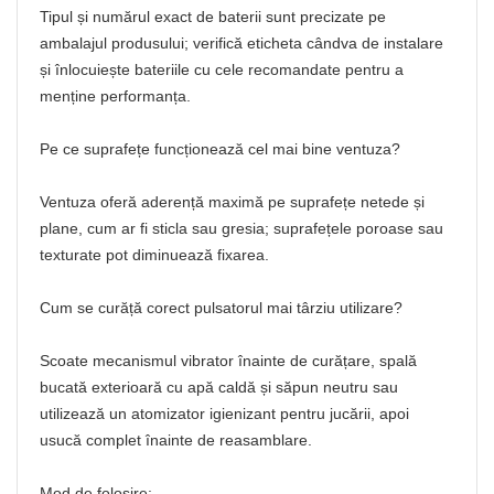
Tipul și numărul exact de baterii sunt precizate pe
ambalajul produsului; verifică eticheta cândva de instalare
și înlocuiește bateriile cu cele recomandate pentru a
menține performanța.
Pe ce suprafețe funcționează cel mai bine ventuza?
Ventuza oferă aderență maximă pe suprafețe netede și
plane, cum ar fi sticla sau gresia; suprafețele poroase sau
texturate pot diminuează fixarea.
Cum se curăță corect pulsatorul mai târziu utilizare?
Scoate mecanismul vibrator înainte de curățare, spală
bucată exterioară cu apă caldă și săpun neutru sau
utilizează un atomizator igienizant pentru jucării, apoi
usucă complet înainte de reasamblare.
Mod de folosire: