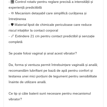
- 🎛️ Control rotativ pentru reglare precisă a intensității și
experiență predictibilă
- 🧼 Mecanism detașabil care simplifică curățarea și
întreținerea
- 🛡️ Material lipsit de chimicale periculoase care reduce
riscul iritațiilor la contact corporal
- 📏 Extindere 21 cm pentru contact predictibil și senzație
completă
Se poate folosi vaginal și anal acest vibrator?
Da, forma și ventuza permit întrebuințare vaginală și anală;
recomandăm lubrifiant pe bază de apă pentru confort și
testarea unei mici porțiuni de tegument pentru sensibilitate
înainte de utilizare anală.
Ce tip și câte baterii sunt necesare pentru mecanismul
vibrator?